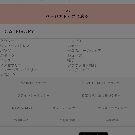
Mila Owen
TO
ミラオーウェン
P
ページのトップに戻る
MOIGE
モワージュ
CATEGORY
MUCHA
アウター
トップス
ミュシャ
ワンピース/ドレス
スカート
パンツ
部屋着/ルームウェア
スポーツ
シューズ
バッグ
帽子
NEW Balance
アクセサリー
ファッション雑貨
ニューバランス
インナー/ランジェリー
レッグウェア
水着/浴衣
nezu
MA CARDについて
USAGI ONLINEについて
ネズ
プライバシーポリシー
特定商取引法に基づく表示
NIKE
ナイキ
STORE LIST
オフィシャルサイト
カスタマーセンター
NOWNS
ご利用ガイド
ご利用規約
会社概要
ナウンス
null.