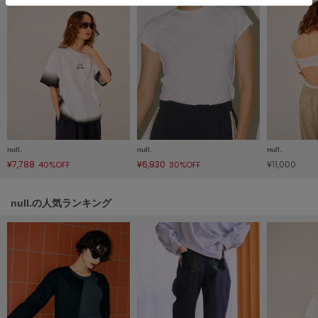
フレイアイディー
FURFUR
ファーファー
gelato pique
ジェラート ピケ
GELATO PIQUE CAT&DOG
ジェラート ピケ キャットアンドドッグ
null.
null.
null.
¥7,788
¥6,930
¥11,000
40%OFF
30%OFF
gelato pique Sleep
ジェラート ピケ スリープ
null.の人気ランキング
GRAMICCI
グラミチ
Henon.
へノン