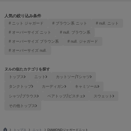
LILY BROWN
リリーブラウン
人気の絞り込み条件
# ニット ジャガード
# ブラウン系 ニット
# null. ニット
LILY BROWN Lingerie
リリーブラウンランジェリー
# オーバーサイズ ニット
# null. ブラウン系
LITTLE UNION TOKYO
# オーバーサイズ ブラウン系
# null. ジャガード
リトルユニオン トウキョウ
# オーバーサイズ null.
made of Organics
ヌルの似たカテゴリを探す
メイドオブオーガニクス
トップス
ニット
カットソー/Tシャツ
MICHU COQUETTE
タンクトップ
カーディガン
キャミソール
ミチュ コケット
シャツ/ブラウス
ベアトップ/ビスチェ
スウェット
MIESROHE
ミースロエ
その他トップス
miies miim
ミーエスミーム
トップス
ニット
DIAMONDジャガードニット