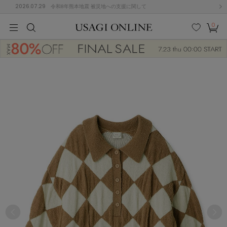
2026.07.29
令和8年熊本地震 被災地への支援に関して
0
MEN
MEN
KIDS
KIDS
BABY
BABY
BEAUTY
BEAUTY
LIFE STYLE
LIFE STYLE
検索
お気
カー
に入
ト
り
(674)
(2888)
B
C
D
E
F
G
I
J
K
L
M
N
ス/ドレス (1134)
P
Q
R
S
T
U
(543)
その
W
X
Y
Z
他
847)
ルームウェア (534)
ACYM
アシーム
(121)