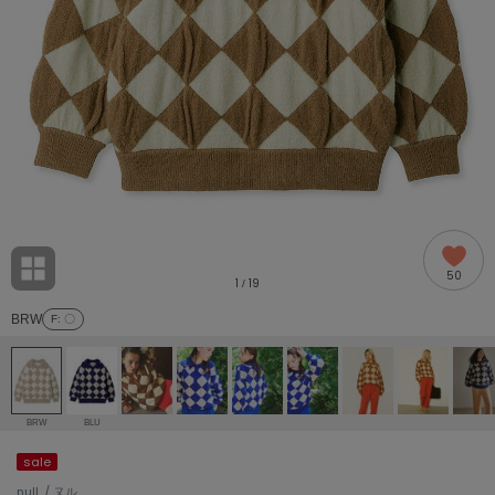
adidas
アディダス
(1978)
adidas by Stella McCartney
アディダス バイ ステラマッカートニー
887)
ALLISON BROWN
アリソンブラウン
97)
amabro
アマブロ
リー (645)
Ame no chi Hare
50
アメノチハレ
1
19
/
ョン雑貨 (850)
BRW
F
: 〇
AMOMMA
アモマ
/ランジェリー (127)
ánuans
ェア (119)
アニュアンス
BRW
BLU
ànuke
sale
 (124)
アンヌーク
null. / ヌル