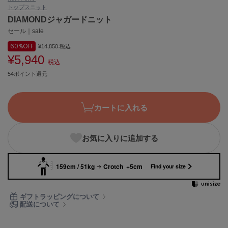
トップス
ニット
ASICS
アシックス
DIAMONDジャガードニット
セール｜sale
60%
OFF
¥14,850
税込
¥5,940
Ballelite
税込
バレリット
54ポイント還元
BANDOLIER
バンドリヤー
カートに入れる
Barbour
バブアー
お気に入りに追加する
Beyond Closet
ビヨンドクローゼット
159cm / 51kg
Crotch +5cm
Find your size
Calvin Klein
ギフトラッピングについて
カルバン・クライン
配送について
CELFORD
セルフォード