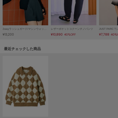
HUNTER
ハンター
HOKA ONEONE
ホカ オネオネ
2wayラッシュガード/マシンウォッシャブル
レザーポケットコクーンチノパンツ
¥13,200
¥10,890
¥7,788
40%OFF
40%
KEEN
キーン
関連記事
最近チェックした商品
LAATO
ラート
le
ル
le coq sportif
ルコックスポルティフ
LeSportsac
レスポートサック