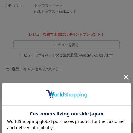
EIMY ISTOIRE
エイミー イストワール
カテゴリ ：
トップス
>
ニット
null.トップス
>
null.ニット
emmi
エミ
レビュー投稿で全員に30ポイントプレゼント！
emmi atelier
エミ アトリエ
レビューを書く
emmi yoga
レビューはマイページのご注文履歴から投稿いただけます
エミヨガ
ETRÉ TOKYO
返品・キャンセルについて
エトレトウキョウ
ey
アイ
リポストする
LINEで送る
FILA
トップスの人気ランキング
フィラ
FRAY I.D