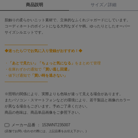
商品説明
サイズ／詳細
célon
セロン
肌触りの柔らかいニット素材で、立体的なふくれジャガードにしています。
コーディネートのポイントになる大判なダイヤ柄。ゆったりとしたオーバー
Clarks Premium
サイズシルエットです。
クラークス
-----------------------------------
CODE A
◆迷ったら♡でお気に入り登録がおすすめ！◆
コードエー
・
「あとで見たい」「ちょっと気になる」
をまとめて管理
COLE HAAN
・在庫わずかの通知で
「買い逃し回避」
コール ハーン
・値下げ通知で
「買い時を逃さない」
-----------------------------------
CONVERSE
コンバース
※照明の関係により、実際よりも色味が違って見える場合があります。
またパソコン・スマートフォンなどの環境により、若干製品と画像のカラー
が異なる場合もございます。予めご了承ください。
DANSKIN
商品の色味は、商品単品画像をご参照下さい。
ダンスキン
メーカー品番 ： 153WNT235007
(店舗でお問い合わせの際には、上記品番をお伝え下さい。)