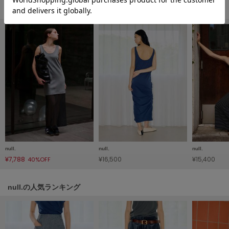
フレイアイディー
ワンピース/ドレスの人気ランキング
FURFUR
ファーファー
gelato pique
ジェラート ピケ
GELATO PIQUE CAT&DOG
ジェラート ピケ キャットアンドドッグ
gelato pique Sleep
ジェラート ピケ スリープ
null.
null.
null.
GRAMICCI
¥7,788
¥16,500
¥15,400
40%OFF
グラミチ
null.の人気ランキング
Henon.
へノン