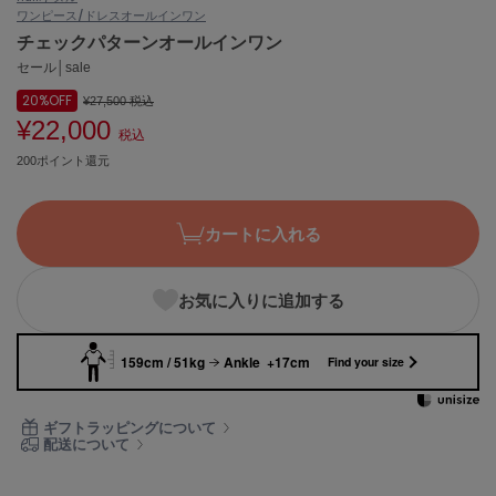
ワンピース/ドレス
オールインワン
ASICS
アシックス
チェックパターンオールインワン
セール│sale
20%
OFF
¥27,500
税込
¥22,000
Ballelite
税込
バレリット
200ポイント還元
BANDOLIER
バンドリヤー
カートに入れる
Barbour
バブアー
お気に入りに追加する
Beyond Closet
ビヨンドクローゼット
159cm / 51kg
Ankle +17cm
Find your size
Calvin Klein
ギフトラッピングについて
カルバン・クライン
配送について
CELFORD
セルフォード