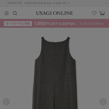
2026.07.29
令和8年熊本地震 被災地への支援に関して
0
MEN
MEN
KIDS
KIDS
BABY
BABY
BEAUTY
BEAUTY
LIFE STYLE
LIFE STYLE
検索
お気
カー
に入
ト
り
(715)
(3074)
B
C
D
E
F
G
I
J
K
L
M
N
ス/ドレス (1179)
P
Q
R
S
T
U
(570)
その
W
X
Y
Z
他
890)
ルームウェア (535)
ACYM
アシーム
(121)