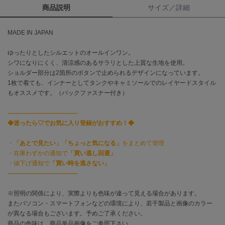
商品説明
サイズ／詳細
célon
セロン
MADE IN JAPAN
Clarks Premium
ゆったりとしたシルエットのオールインワン。
クラークス
シワになりにくく、清涼感のあるサラリとした上質な生地を使用。
ショルダー部分は2箇所のボタンで止められるデザインになっています。
CODE A
1枚で着ても、インナーとしてタンクやキャミソールでのレイヤードスタイル
コードエー
もオススメです。（バックファスナー付き）
COLE HAAN
-----------------------------------
コール ハーン
◆迷ったら♡でお気に入り登録がおすすめ！◆
CONVERSE
コンバース
・
「あとで見たい」「ちょっと気になる」
をまとめて管理
・在庫わずかの通知で
「買い逃し回避」
・値下げ通知で
「買い時を逃さない」
-----------------------------------
DANSKIN
ダンスキン
※照明の関係により、実際よりも色味が違って見える場合があります。
またパソコン・スマートフォンなどの環境により、若干製品と画像のカラー
が異なる場合もございます。予めご了承ください。
商品の色味は、商品単品画像をご参照下さい。