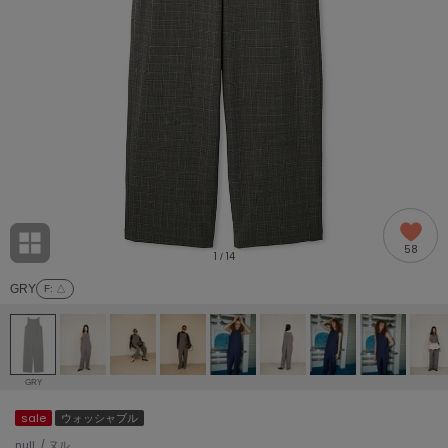
adidas
アディダス
(2005)
adidas by Stella McCartney
アディダス バイ ステラマッカートニー
916)
ALLISON BROWN
アリソンブラウン
07)
amabro
アマブロ
リー (664)
Ame no chi Hare
58
アメノチハレ
1
14
/
ョン雑貨 (865)
GRY
F
: △
AMOMMA
アモマ
/ランジェリー (127)
ánuans
ェア (121)
アニュアンス
GRY
ànuke
sale
ウォッシャブル
 (124)
アンヌーク
null. / ヌル