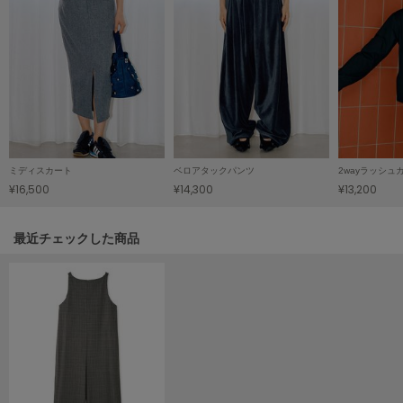
HUNTER
ハンター
HOKA ONEONE
ホカ オネオネ
KEEN
キーン
ミディスカート
ベロアタックパンツ
¥16,500
¥14,300
¥13,200
LAATO
ラート
関連記事
最近チェックした商品
le
ル
le coq sportif
ルコックスポルティフ
LeSportsac
レスポートサック