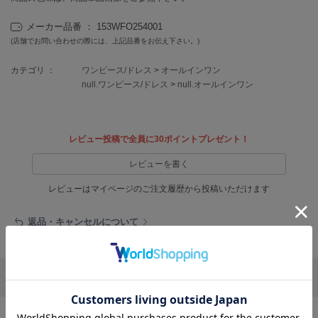
EIMY ISTOIRE
エイミー イストワール
メーカー品番 ： 153WFO254001
(店舗でお問い合わせの際には、上記品番をお伝え下さい。)
emmi
エミ
カテゴリ ：
ワンピース/ドレス
>
オールインワン
emmi atelier
null.ワンピース/ドレス
>
null.オールインワン
エミ アトリエ
emmi yoga
エミヨガ
レビュー投稿で全員に30ポイントプレゼント！
レビューを書く
ETRÉ TOKYO
エトレトウキョウ
レビューはマイページのご注文履歴から投稿いただけます
ey
アイ
返品・キャンセルについて
FILA
リポストする
LINEで送る
フィラ
FRAY I.D