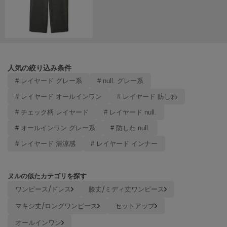
LILY BROWN
リリーブラウン
LILY BROWN Lingerie
リリーブラウンランジェリー
人気の絞り込み条件
LITTLE UNION TOKYO
リトルユニオン トウキョウ
# レイヤード グレー系
# null. グレー系
# レイヤード オールインワン
# レイヤード 防しわ
# チェック柄 レイヤード
# レイヤード null.
made of Organics
メイドオブオーガニクス
# オールインワン グレー系
# 防しわ null.
# レイヤード 清涼感
# レイヤード インナー
MICHU COQUETTE
ミチュ コケット
MIESROHE
ヌルの似たカテゴリを探す
ミースロエ
ワンピース/ドレス
膝丈/ミディ丈ワンピース
miies miim
マキシ丈/ロングワンピース
セットアップ
ミーエスミーム
オールインワン