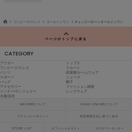
Mila Owen
ミラオーウェン
MOIGE
ワンピース/ドレス
オールインワン
チェックパターンオールインワン
モワージュ
TO
P
MUCHA
ページのトップに戻る
ミュシャ
CATEGORY
アウター
トップス
NEW Balance
ニューバランス
ワンピース/ドレス
スカート
パンツ
部屋着/ルームウェア
スポーツ
シューズ
nezu
バッグ
帽子
ネズ
アクセサリー
ファッション雑貨
インナー/ランジェリー
レッグウェア
水着/浴衣
NIKE
ナイキ
MA CARDについて
USAGI ONLINEについて
NOWNS
プライバシーポリシー
特定商取引法に基づく表示
ナウンス
STORE LIST
オフィシャルサイト
カスタマーセンター
null.