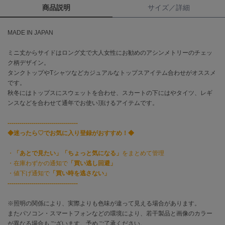
商品説明
サイズ／詳細
célon
セロン
MADE IN JAPAN
Clarks Premium
ミニ丈からサイドはロング丈で大人女性にお勧めのアシンメトリーのチェッ
クラークス
ク柄デザイン。
タンクトップやTシャツなどカジュアルなトップスアイテム合わせがオススメ
CODE A
です。
コードエー
秋冬にはトップスにスウェットを合わせ、スカートの下にはやタイツ、レギ
ンスなどを合わせて通年でお使い頂けるアイテムです。
COLE HAAN
コール ハーン
-----------------------------------
◆迷ったら♡でお気に入り登録がおすすめ！◆
CONVERSE
コンバース
・
「あとで見たい」「ちょっと気になる」
をまとめて管理
・在庫わずかの通知で
「買い逃し回避」
・値下げ通知で
「買い時を逃さない」
DANSKIN
-----------------------------------
ダンスキン
※照明の関係により、実際よりも色味が違って見える場合があります。
またパソコン・スマートフォンなどの環境により、若干製品と画像のカラー
が異なる場合もございます。予めご了承ください。