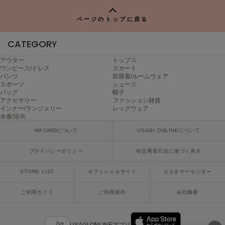
ヌル
P
ページのトップに戻る
CATEGORY
On
オン
アウター
トップス
ワンピース/ドレス
スカート
Onitsuka Tiger
パンツ
部屋着/ルームウェア
オニツカ タイガー
スポーツ
シューズ
バッグ
帽子
アクセサリー
ファッション雑貨
ORGUE
オルグ
インナー/ランジェリー
レッグウェア
水着/浴衣
ORR
MA CARDについて
USAGI ONLINEについて
オル
プライバシーポリシー
特定商取引法に基づく表示
STORE LIST
オフィシャルサイト
カスタマーセンター
PATRICK
パトリック
ご利用ガイド
ご利用規約
会社概要
Philly chocolate
フィリーチョコレート