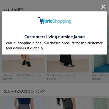
フレイアイディー
おすすめ商品
FURFUR
ファーファー
gelato pique
ジェラート ピケ
GELATO PIQUE CAT&DOG
ジェラート ピケ キャットアンドドッグ
gelato pique Sleep
ジェラート ピケ スリープ
GRAMICCI
ヴィーガンレザースワロースカート
フェザースリットスカート
ドレープポケッ
グラミチ
¥10,780
¥14,300
¥16,500
スカートの人気ランキング
Henon.
へノン