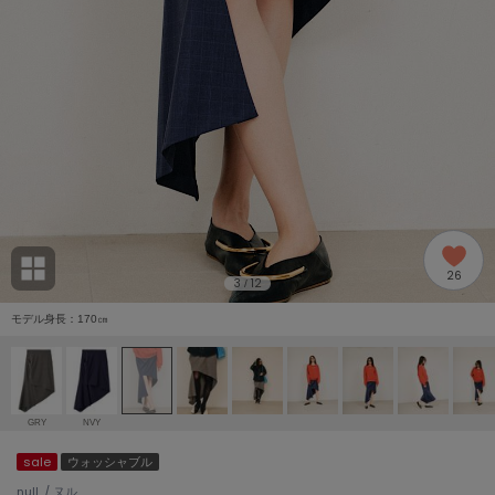
adidas
アディダス
(2005)
adidas by Stella McCartney
アディダス バイ ステラマッカートニー
916)
ALLISON BROWN
アリソンブラウン
07)
amabro
アマブロ
リー (664)
Ame no chi Hare
26
アメノチハレ
3
12
/
ョン雑貨 (865)
モデル身長：170㎝
AMOMMA
アモマ
/ランジェリー (127)
ánuans
ェア (121)
アニュアンス
GRY
NVY
ànuke
sale
ウォッシャブル
 (124)
アンヌーク
null. / ヌル