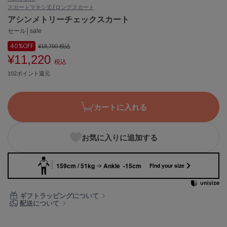
スカート
マキシ丈/ロングスカート
ASICS
アシックス
アシンメトリーチェックスカート
セール│sale
40%
OFF
¥18,700
税込
¥11,220
Ballelite
税込
バレリット
102ポイント還元
BANDOLIER
バンドリヤー
カートに入れる
Barbour
バブアー
お気に入りに追加する
Beyond Closet
ビヨンドクローゼット
159cm / 51kg
Ankle -15cm
Find your size
Calvin Klein
ギフトラッピングについて
カルバン・クライン
配送について
CELFORD
セルフォード