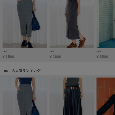
HUNTER
ハンター
HOKA ONEONE
ホカ オネオネ
KEEN
キーン
null.
null.
null.
¥16,500
¥19,800
¥16,500
LAATO
ラート
null.の人気ランキング
le
ル
le coq sportif
ルコックスポルティフ
LeSportsac
レスポートサック