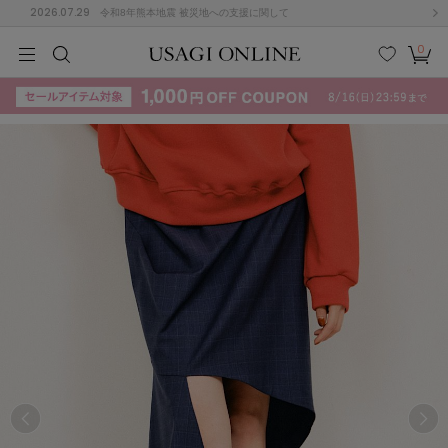
2026.07.29
令和8年熊本地震 被災地への支援に関して
0
MEN
MEN
KIDS
KIDS
BABY
BABY
BEAUTY
BEAUTY
LIFE STYLE
LIFE STYLE
検索
お気
カー
に入
ト
り
(715)
(3074)
B
C
D
E
F
G
I
J
K
L
M
N
ス/ドレス (1179)
P
Q
R
S
T
U
(570)
その
W
X
Y
Z
他
890)
ルームウェア (535)
ACYM
アシーム
(121)