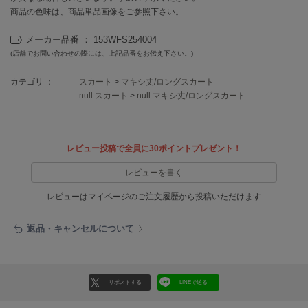
EIMY ISTOIRE
商品の色味は、商品単品画像をご参照下さい。
エイミー イストワール
メーカー品番 ： 153WFS254004
emmi
エミ
(店舗でお問い合わせの際には、上記品番をお伝え下さい。)
emmi atelier
カテゴリ ：
スカート
>
マキシ丈/ロングスカート
エミ アトリエ
null.スカート
>
null.マキシ丈/ロングスカート
emmi yoga
エミヨガ
レビュー投稿で全員に30ポイントプレゼント！
ETRÉ TOKYO
エトレトウキョウ
レビューを書く
レビューはマイページのご注文履歴から投稿いただけます
ey
アイ
返品・キャンセルについて
FILA
フィラ
リポストする
LINEで送る
FRAY I.D