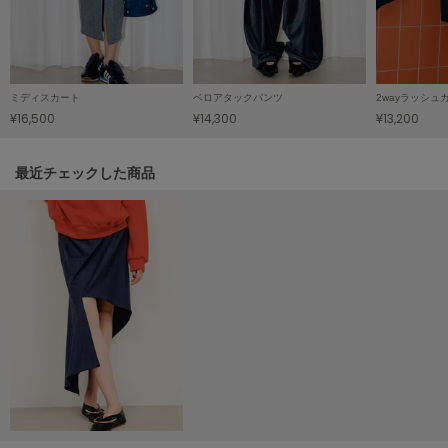
LILY BROWN
リリーブラウン
LILY BROWN Lingerie
リリーブラウンランジェリー
ミディスカート
ベロアタックパンツ
¥16,500
¥14,300
¥13,200
LITTLE UNION TOKYO
リトルユニオン トウキョウ
関連記事
最近チェックした商品
made of Organics
メイドオブオーガニクス
MICHU COQUETTE
ミチュ コケット
MIESROHE
ミースロエ
miies miim
ミーエスミーム