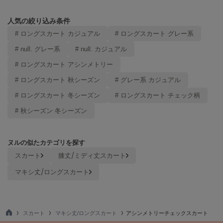
Mila Owen
ミラオーウェン
人気の絞り込み条件
# ロングスカート カジュアル
# ロングスカート グレー系
MOIGE
モワージュ
# null. グレー系
# null. カジュアル
MUCHA
# ロングスカート アシンメトリー
ミュシャ
# ロングスカート 秋シーズン
# グレー系 カジュアル
# ロングスカート 冬シーズン
# ロングスカート チェック柄
NEW Balance
# 秋シーズン 冬シーズン
ニューバランス
nezu
ヌルの似たカテゴリを探す
ネズ
スカート
膝丈/ミディ丈スカート
NIKE
マキシ丈/ロングスカート
ナイキ
NOWNS
ナウンス
スカート
マキシ丈/ロングスカート
アシンメトリーチェックスカート
null.
TO