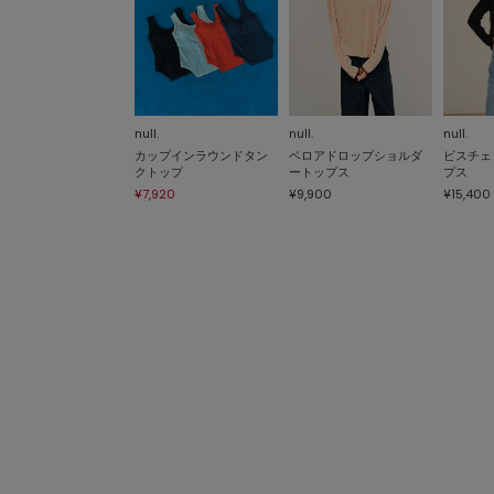
null.
null.
null.
カップインラウンドタン
ベロアドロップショルダ
ビスチェ
クトップ
ートップス
プス
¥7,920
¥9,900
¥15,400