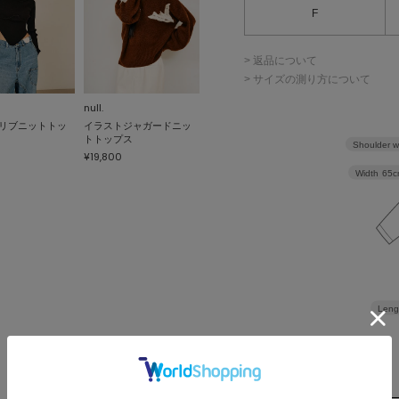
F
> 返品について
> サイズの測り方について
null.
リブニットトッ
イラストジャガードニッ
トトップス
Shoulder w
¥19,800
Width
65c
Leng