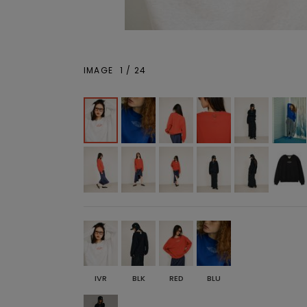
IMAGE
1
/
24
IVR
BLK
RED
BLU