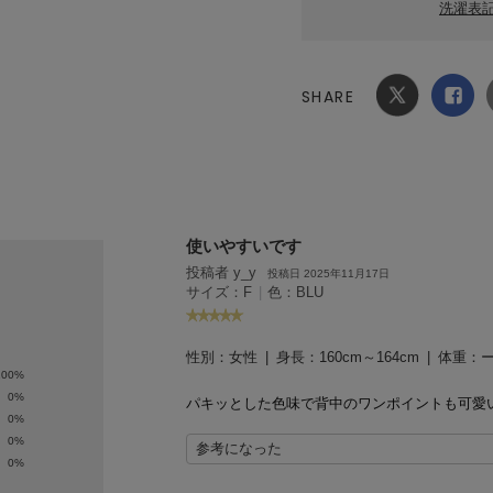
洗濯表
SHARE
Xでシ
facebook
ェア
でシェ
ア
使いやすいです
投稿者 y_y
投稿日 2025年11月17日
サイズ：F
|
色：BLU
性別：
女性
身長：
160cm～164cm
体重：
100%
0%
パキッとした色味で背中のワンポイントも可愛
0%
0%
参考になった
0%