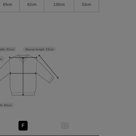
65cm
62cm
130cm
53cm
Sleeve length
53cm
idth
62cm
m
th
65cm
F