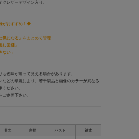
イクレザーデザイン入り。
録がおすすめ！◆
と気になる」
をまとめて管理
逃し回避」
さない」
りも色味が違って見える場合があります。
ンなどの環境により、若干製品と画像のカラーが異なる
承ください。
をご参照下さい。
着丈
肩幅
バスト
袖丈