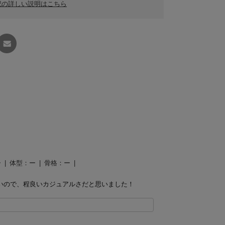
記の詳しい説明はこちら
友達に
教える
ー
体型：
ー
骨格：
ー
いので、程良いカジュアルさだと思いました！