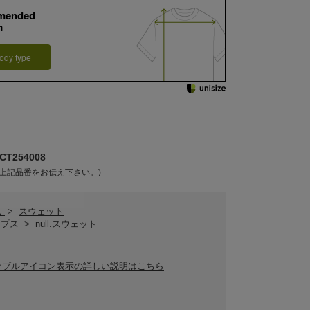
mended
m
ody type
T254008
上記品番をお伝え下さい。)
ス
>
スウェット
トップス
>
null.スウェット
ナブルアイコン表示の詳しい説明はこちら