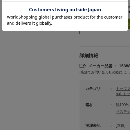
158cm 51kgRecom
Crotch +2c
Find out more on your b
詳細情報
メーカー品番 ： 153WC
(店舗でお問い合わせの際には、
カテゴリ
トップ
null.
素材
綿100%
サステ
洗濯表記
[本体]