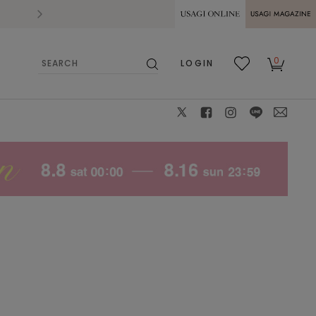
2026.07.28
熊本県熊本地方を震源とする地震の影響によ
USAGI ONLINE
USAGI
0
LOGIN
MAGAZINE
検
お気
カー
索
に入
ト
り
X
facebook
instagram
LINE
mail