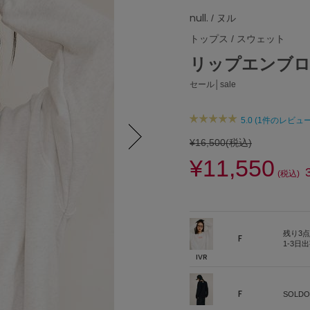
null.
/ ヌル
トップス
/
スウェット
リップエンブ
セール│sale
5.0 (1件のレビュー
¥16,500
(税込)
¥11,550
Next
(税込)
残り3点
F
1-3日
IVR
F
SOLDO