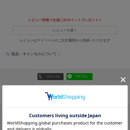
EIMY ISTOIRE
エイミー イストワール
emmi
レビュー投稿で全員に30ポイントプレゼント！
エミ
レビューを書く
emmi atelier
エミ アトリエ
レビューはマイページのご注文履歴から投稿いただけます
emmi yoga
返品・キャンセルについて
エミヨガ
ETRÉ TOKYO
エトレトウキョウ
リポストする
LINEで送る
ey
アイ
おすすめ商品
FILA
フィラ
FRAY I.D