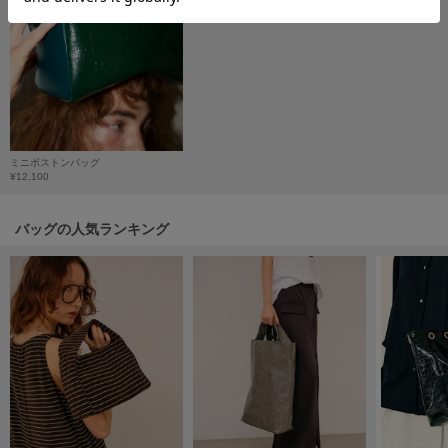
フレイアイディー
FURFUR
ファーファー
gelato pique
ジェラート ピケ
ミニボストンバッグ
¥12,100
GELATO PIQUE CAT&DOG
ジェラート ピケ キャットアンドドッグ
バッグの人気ランキング
gelato pique Sleep
ジェラート ピケ スリープ
GRAMICCI
グラミチ
Henon.
へノン