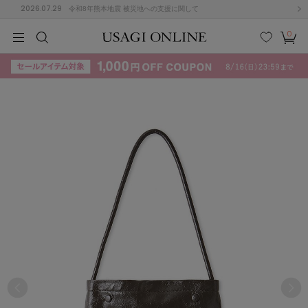
2026.07.29
令和8年熊本地震 被災地への支援に関して
0
MEN
MEN
KIDS
KIDS
BABY
BABY
BEAUTY
BEAUTY
LIFE STYLE
LIFE STYLE
検索
お気
カー
に入
ト
り
(715)
(3074)
B
C
D
E
F
G
I
J
K
L
M
N
ス/ドレス (1179)
P
Q
R
S
T
U
(570)
その
W
X
Y
Z
他
890)
ルームウェア (535)
ACYM
アシーム
(121)