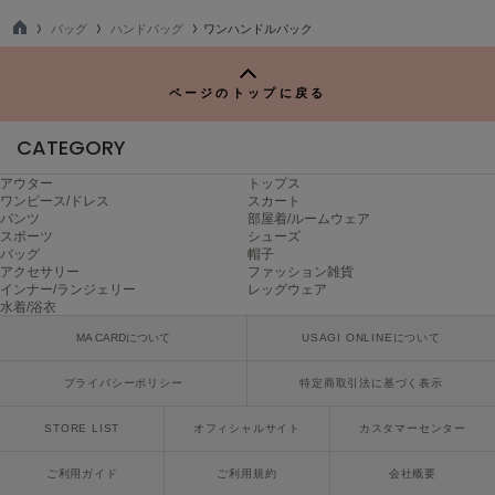
Mila Owen
ミラオーウェン
バッグ
ハンドバッグ
ワンハンドルバック
TO
P
MOIGE
モワージュ
ページのトップに戻る
MUCHA
CATEGORY
ミュシャ
アウター
トップス
ワンピース/ドレス
スカート
パンツ
部屋着/ルームウェア
スポーツ
シューズ
NEW Balance
ニューバランス
バッグ
帽子
アクセサリー
ファッション雑貨
インナー/ランジェリー
レッグウェア
nezu
水着/浴衣
ネズ
MA CARDについて
USAGI ONLINEについて
NIKE
ナイキ
プライバシーポリシー
特定商取引法に基づく表示
NOWNS
STORE LIST
オフィシャルサイト
カスタマーセンター
ナウンス
ご利用ガイド
ご利用規約
会社概要
null.