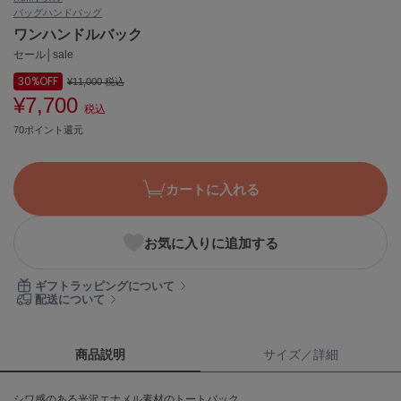
バッグ
ハンドバッグ
ASICS
アシックス
ワンハンドルバック
セール│sale
30%
OFF
¥11,000
税込
¥7,700
Ballelite
税込
バレリット
70ポイント還元
BANDOLIER
バンドリヤー
カートに入れる
Barbour
バブアー
お気に入りに追加する
Beyond Closet
ビヨンドクローゼット
ギフトラッピングについて
配送について
Calvin Klein
カルバン・クライン
商品説明
サイズ／詳細
CELFORD
シワ感のある光沢エナメル素材のトートバック。
セルフォード