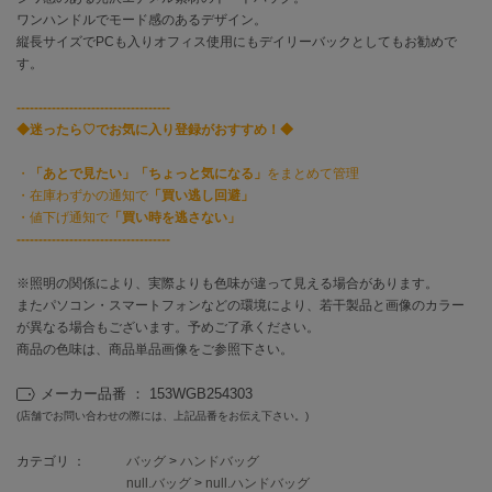
ワンハンドルでモード感のあるデザイン。
縦長サイズでPCも入りオフィス使用にもデイリーバックとしてもお勧めで
célon
セロン
す。
-----------------------------------
Clarks Premium
クラークス
◆迷ったら♡でお気に入り登録がおすすめ！◆
CODE A
・
「あとで見たい」「ちょっと気になる」
をまとめて管理
コードエー
・在庫わずかの通知で
「買い逃し回避」
・値下げ通知で
「買い時を逃さない」
COLE HAAN
-----------------------------------
コール ハーン
※照明の関係により、実際よりも色味が違って見える場合があります。
CONVERSE
またパソコン・スマートフォンなどの環境により、若干製品と画像のカラー
コンバース
が異なる場合もございます。予めご了承ください。
商品の色味は、商品単品画像をご参照下さい。
メーカー品番 ： 153WGB254303
DANSKIN
ダンスキン
(店舗でお問い合わせの際には、上記品番をお伝え下さい。)
カテゴリ ：
バッグ
>
ハンドバッグ
null.バッグ
>
null.ハンドバッグ