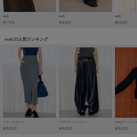
HUNTER
ハンター
null.
null.
null.
HOKA ONEONE
¥7,700
¥12,100
¥11,000
ホカ オネオネ
null.の人気ランキング
KEEN
キーン
LAATO
ラート
le
ル
le coq sportif
ルコックスポルティフ
ミディスカート
ベロアタックパンツ
LeSportsac
¥16,500
¥14,300
¥13,200
レスポートサック