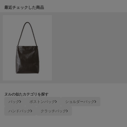
関連記事
最近チェックした商品
LILY BROWN
リリーブラウン
LILY BROWN Lingerie
リリーブラウンランジェリー
LITTLE UNION TOKYO
リトルユニオン トウキョウ
made of Organics
メイドオブオーガニクス
MICHU COQUETTE
ミチュ コケット
ヌルの似たカテゴリを探す
MIESROHE
バッグ
ボストンバッグ
ショルダーバッグ
ミースロエ
ハンドバッグ
クラッチバッグ
miies miim
ミーエスミーム