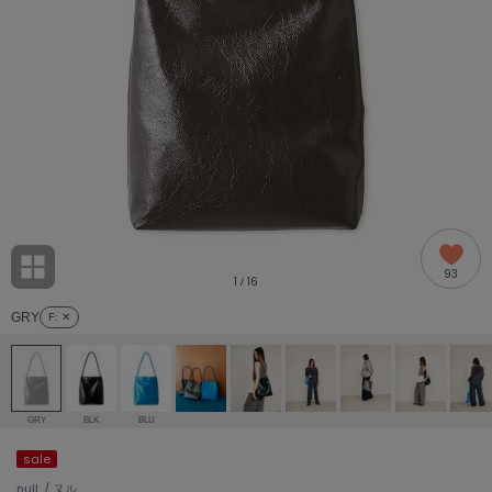
adidas
アディダス
(2005)
adidas by Stella McCartney
アディダス バイ ステラマッカートニー
916)
ALLISON BROWN
アリソンブラウン
07)
amabro
アマブロ
リー (664)
Ame no chi Hare
93
アメノチハレ
1
16
/
ョン雑貨 (865)
GRY
F
: ✕
AMOMMA
アモマ
/ランジェリー (127)
ánuans
ェア (121)
アニュアンス
GRY
BLK
BLU
ànuke
sale
 (124)
アンヌーク
null. / ヌル