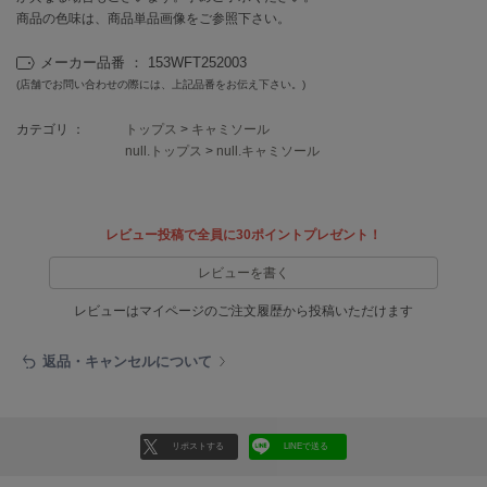
EIMY ISTOIRE
商品の色味は、商品単品画像をご参照下さい。
エイミー イストワール
メーカー品番 ： 153WFT252003
emmi
エミ
(店舗でお問い合わせの際には、上記品番をお伝え下さい。)
emmi atelier
カテゴリ ：
トップス
>
キャミソール
エミ アトリエ
null.トップス
>
null.キャミソール
emmi yoga
エミヨガ
レビュー投稿で全員に30ポイントプレゼント！
ETRÉ TOKYO
エトレトウキョウ
レビューを書く
レビューはマイページのご注文履歴から投稿いただけます
ey
アイ
返品・キャンセルについて
FILA
フィラ
リポストする
LINEで送る
FRAY I.D