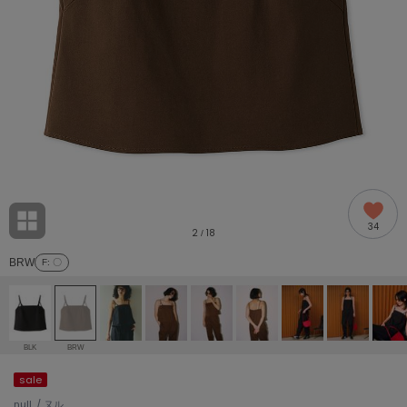
adidas
アディダス
(2005)
adidas by Stella McCartney
アディダス バイ ステラマッカートニー
916)
ALLISON BROWN
アリソンブラウン
07)
amabro
アマブロ
リー (664)
Ame no chi Hare
34
アメノチハレ
2
18
/
ョン雑貨 (865)
BRW
F
: 〇
AMOMMA
アモマ
/ランジェリー (127)
ánuans
ェア (121)
アニュアンス
BLK
BRW
ànuke
sale
 (124)
アンヌーク
null. / ヌル