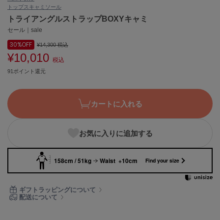
トップス
キャミソール
ASICS
アシックス
トライアングルストラップBOXYキャミ
セール｜sale
30%
OFF
¥14,300
税込
¥10,010
Ballelite
税込
バレリット
91ポイント還元
BANDOLIER
バンドリヤー
カートに入れる
Barbour
バブアー
お気に入りに追加する
Beyond Closet
ビヨンドクローゼット
158cm / 51kg
Waist +10cm
Find your size
Calvin Klein
ギフトラッピングについて
カルバン・クライン
配送について
CELFORD
セルフォード