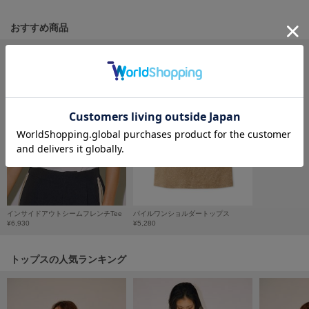
フレイアイディー
おすすめ商品
FURFUR
ファーファー
gelato pique
ジェラート ピケ
GELATO PIQUE CAT&DOG
ジェラート ピケ キャットアンドドッグ
gelato pique Sleep
ジェラート ピケ スリープ
GRAMICCI
インサイドアウトシームフレンチTee
パイルワンショルダートップス
グラミチ
¥6,930
¥5,280
トップスの人気ランキング
Henon.
へノン