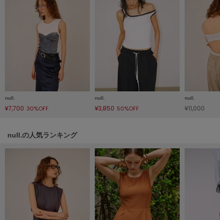
HUNTER
ハンター
HOKA ONEONE
ホカ オネオネ
KEEN
キーン
null.
null.
null.
¥7,700
¥3,850
¥11,000
30%OFF
50%OFF
LAATO
ラート
null.の人気ランキング
le
ル
le coq sportif
ルコックスポルティフ
LeSportsac
レスポートサック