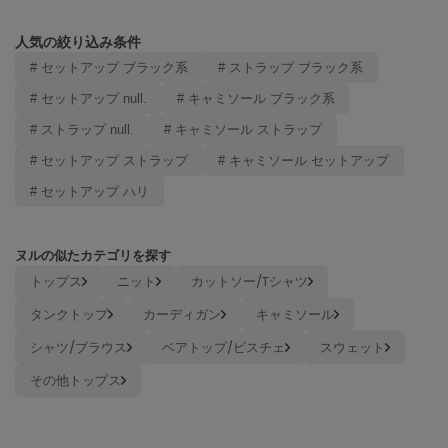
Mila Owen
ミラオーウェン
人気の絞り込み条件
# セットアップ ブラック系
# ストラップ ブラック系
MOIGE
モワージュ
# セットアップ null.
# キャミソール ブラック系
MUCHA
# ストラップ null.
# キャミソール ストラップ
ミュシャ
# セットアップ ストラップ
# キャミソール セットアップ
# セットアップ ハリ
NEW Balance
ニューバランス
ヌルの似たカテゴリを探す
nezu
トップス
ニット
カットソー/Tシャツ
ネズ
タンクトップ
カーディガン
キャミソール
NIKE
ナイキ
シャツ/ブラウス
ベアトップ/ビスチェ
スウェット
その他トップス
NOWNS
ナウンス
null.