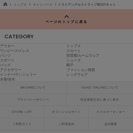
ヌル
トップス
キャミソール
トライアングルストラップBOXYキャミ
TO
P
ページのトップに戻る
On
オン
CATEGORY
Onitsuka Tiger
アウター
トップス
オニツカ タイガー
ワンピース/ドレス
スカート
パンツ
部屋着/ルームウェア
ORGUE
スポーツ
シューズ
オルグ
バッグ
帽子
アクセサリー
ファッション雑貨
インナー/ランジェリー
レッグウェア
ORR
水着/浴衣
オル
MA CARDについて
USAGI ONLINEについて
プライバシーポリシー
特定商取引法に基づく表示
PATRICK
パトリック
STORE LIST
オフィシャルサイト
カスタマーセンター
Philly chocolate
ご利用ガイド
ご利用規約
会社概要
フィリーチョコレート