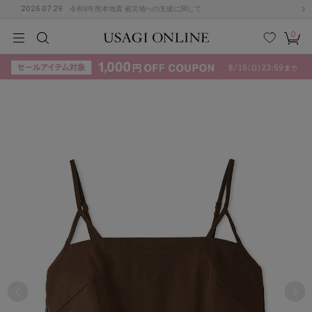
2026.07.29
令和8年熊本地震 被災地への支援に関して
0
MEN
MEN
KIDS
KIDS
BABY
BABY
BEAUTY
BEAUTY
LIFE STYLE
LIFE STYLE
検索
お気
カー
に入
ト
り
(715)
(3074)
B
C
D
E
F
G
I
J
K
L
M
N
ス/ドレス (1179)
P
Q
R
S
T
U
(570)
その
W
X
Y
Z
他
890)
ルームウェア (535)
ACYM
アシーム
(121)