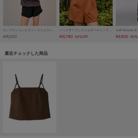
LILY BROWN
リリーブラウン
LILY BROWN Lingerie
リリーブラウンランジェリー
カップインコンビネゾンスイムウェア/マシンウォッシャブル
バックオープンスイムオールインワン/マシンウォッシャブル
¥16,500
¥10,780
¥9,900
30%OFF
40%
LITTLE UNION TOKYO
リトルユニオン トウキョウ
関連記事
最近チェックした商品
made of Organics
メイドオブオーガニクス
MICHU COQUETTE
ミチュ コケット
MIESROHE
ミースロエ
miies miim
ミーエスミーム