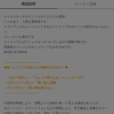
商品説明
サイズ／詳細
célon
セロン
ナイロンタッチのマットなポリエステル素材。
ハリがあり、上質な素材感です。
Clarks Premium
トライアングルにパイピングされたストラップがポイントのBOXYなシルエッ
クラークス
ト。
コンパクトな着丈です。
CODE A
ストラップにはアジャスターがついているので調整可能です。
コードエー
同素材のパンツとのセットアップもおすすめです。
MADE IN JAPAN
COLE HAAN
コール ハーン
-----------------------------------
◆迷ったら♡でお気に入り登録がおすすめ！◆
CONVERSE
コンバース
・
「あとで見たい」「ちょっと気になる」
をまとめて管理
・在庫わずかの通知で
「買い逃し回避」
・値下げ通知で
「買い時を逃さない」
DANSKIN
-----------------------------------
ダンスキン
※照明の関係により、実際よりも色味が違って見える場合があります。
またパソコン・スマートフォンなどの環境により、若干製品と画像のカラー
が異なる場合もございます。予めご了承ください。