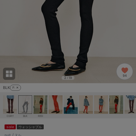
adidas
アディダス
(2005)
adidas by Stella McCartney
アディダス バイ ステラマッカートニー
916)
ALLISON BROWN
アリソンブラウン
07)
amabro
アマブロ
リー (664)
Ame no chi Hare
94
アメノチハレ
2
19
/
ョン雑貨 (865)
BLK
F
: ✕
AMOMMA
アモマ
/ランジェリー (127)
ánuans
ェア (121)
アニュアンス
CGRY
BLK
RED
ànuke
sale
ウォッシャブル
 (124)
アンヌーク
null. / ヌル