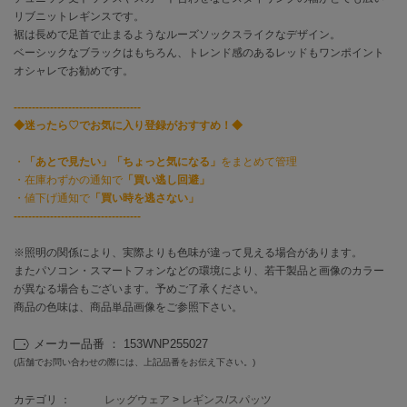
リブニットレギンスです。
裾は長めで足首で止まるようなルーズソックスライクなデザイン。
célon
セロン
ベーシックなブラックはもちろん、トレンド感のあるレッドもワンポイント
オシャレでお勧めです。
Clarks Premium
クラークス
-----------------------------------
◆迷ったら♡でお気に入り登録がおすすめ！◆
CODE A
コードエー
・
「あとで見たい」「ちょっと気になる」
をまとめて管理
・在庫わずかの通知で
「買い逃し回避」
COLE HAAN
・値下げ通知で
「買い時を逃さない」
コール ハーン
-----------------------------------
CONVERSE
※照明の関係により、実際よりも色味が違って見える場合があります。
コンバース
またパソコン・スマートフォンなどの環境により、若干製品と画像のカラー
が異なる場合もございます。予めご了承ください。
商品の色味は、商品単品画像をご参照下さい。
DANSKIN
ダンスキン
メーカー品番 ： 153WNP255027
(店舗でお問い合わせの際には、上記品番をお伝え下さい。)
カテゴリ ：
レッグウェア
>
レギンス/スパッツ