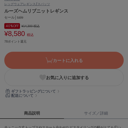
レッグウェア
レギンス/スパッツ
ASICS
アシックス
ルーズヘムリブニットレギンス
セール│sale
40%
OFF
¥14,300
税込
¥8,580
Ballelite
税込
バレリット
78ポイント還元
BANDOLIER
バンドリヤー
カートに入れる
Barbour
バブアー
お気に入りに追加する
Beyond Closet
ビヨンドクローゼット
ギフトラッピングについて
配送について
Calvin Klein
カルバン・クライン
商品説明
サイズ／詳細
CELFORD
チュニック丈トップスやスカート合わせなどスタイリングの幅がとても広い
セルフォード