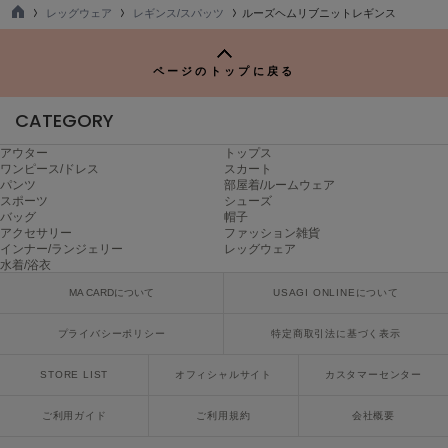
Mila Owen
レッグウェア
レギンス/スパッツ
ルーズヘムリブニットレギンス
ミラオーウェン
TO
P
MOIGE
ページのトップに戻る
モワージュ
CATEGORY
MUCHA
ミュシャ
アウター
トップス
ワンピース/ドレス
スカート
パンツ
部屋着/ルームウェア
スポーツ
シューズ
NEW Balance
バッグ
帽子
ニューバランス
アクセサリー
ファッション雑貨
インナー/ランジェリー
レッグウェア
水着/浴衣
nezu
ネズ
MA CARDについて
USAGI ONLINEについて
NIKE
プライバシーポリシー
特定商取引法に基づく表示
ナイキ
STORE LIST
オフィシャルサイト
カスタマーセンター
NOWNS
ナウンス
ご利用ガイド
ご利用規約
会社概要
null.