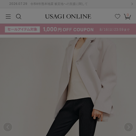
2026.07.29
令和8年熊本地震 被災地への支援に関して
0
MEN
MEN
KIDS
KIDS
BABY
BABY
BEAUTY
BEAUTY
LIFE STYLE
LIFE STYLE
検索
お気
カー
に入
ト
り
(715)
(3074)
B
C
D
E
F
G
I
J
K
L
M
N
ス/ドレス (1179)
P
Q
R
S
T
U
(570)
その
W
X
Y
Z
他
890)
ルームウェア (535)
ACYM
アシーム
(121)