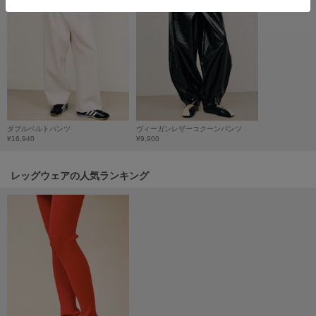
フレイアイディー
FURFUR
ファーファー
gelato pique
ジェラート ピケ
ダブルベルトパンツ
ヴィーガンレザーコクーンパンツ
GELATO PIQUE CAT&DOG
¥16,940
¥9,900
ジェラート ピケ キャットアンドドッグ
レッグウェアの人気ランキング
gelato pique Sleep
ジェラート ピケ スリープ
GRAMICCI
グラミチ
Henon.
へノン