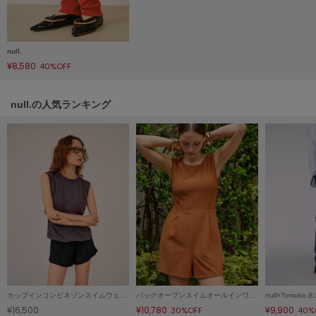
HUNTER
ハンター
HOKA ONEONE
null.
ホカ オネオネ
¥8,580
40%OFF
null.の人気ランキング
KEEN
キーン
LAATO
ラート
le
ル
le coq sportif
ルコックスポルティフ
LeSportsac
カップインコンビネゾンスイムウェア/マシンウォッシャブル
バックオープンスイムオールインワン/マシンウォッシャブル
レスポートサック
¥16,500
¥10,780
¥9,900
30%OFF
40%