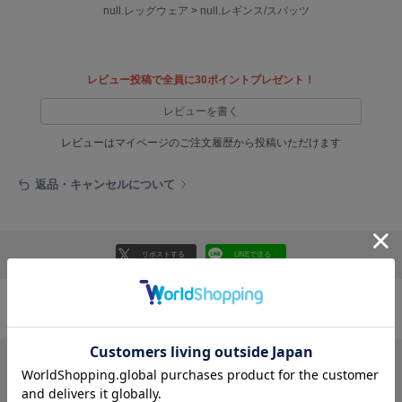
EIMY ISTOIRE
null.レッグウェア
>
null.レギンス/スパッツ
エイミー イストワール
emmi
エミ
レビュー投稿で全員に30ポイントプレゼント！
emmi atelier
レビューを書く
エミ アトリエ
レビューはマイページのご注文履歴から投稿いただけます
emmi yoga
エミヨガ
返品・キャンセルについて
ETRÉ TOKYO
エトレトウキョウ
リポストする
LINEで送る
ey
アイ
おすすめ商品
FILA
フィラ
FRAY I.D