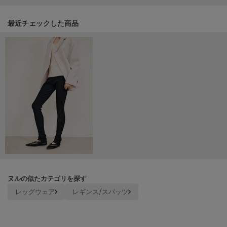
LILY BROWN
リリーブラウン
関連記事
最近チェックした商品
LILY BROWN Lingerie
リリーブラウンランジェリー
LITTLE UNION TOKYO
リトルユニオン トウキョウ
made of Organics
メイドオブオーガニクス
MICHU COQUETTE
ミチュ コケット
MIESROHE
ヌルの似たカテゴリを探す
ミースロエ
レッグウェア
レギンス/スパッツ
miies miim
ミーエスミーム