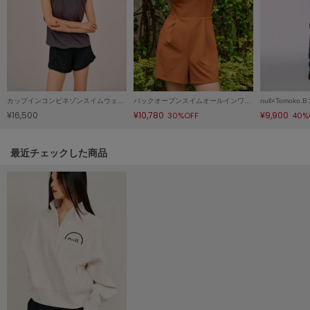
LILY BROWN
リリーブラウン
LILY BROWN Lingerie
リリーブラウンランジェリー
LITTLE UNION TOKYO
カップインコンビネゾンスイムウェア/マシンウォッシャブル
バックオープンスイムオールインワン/マシンウォッシャブル
リトルユニオン トウキョウ
¥16,500
¥10,780
¥9,900
30%OFF
40%
関連記事
最近チェックした商品
made of Organics
メイドオブオーガニクス
MICHU COQUETTE
ミチュ コケット
MIESROHE
ミースロエ
miies miim
ミーエスミーム