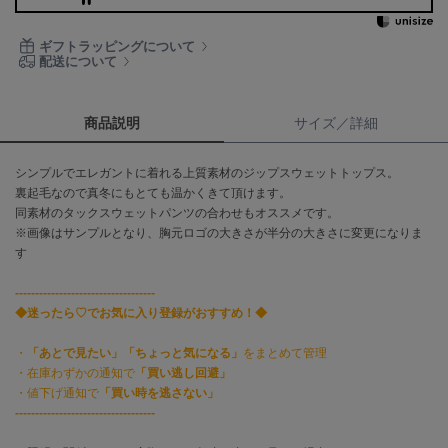
célon
ギフトラッピングについて
セロン
配送について
Clarks Premium
クラークス
商品説明
サイズ／詳細
CODE A
コードエー
シンプルでエレガントに着れる上質素材のジップスウェットトップス。
裏起毛なので真冬にもとても温かくきて頂けます。
COLE HAAN
同素材のタックスウェットパンツの合わせもオススメです。
コール ハーン
※画像はサンプルとなり、胸元ロゴの大きさが半分の大きさに変更になりま
す
CONVERSE
コンバース
-----------------------------------
◆迷ったら♡でお気に入り登録がおすすめ！◆
・
「あとで見たい」「ちょっと気になる」
をまとめて管理
DANSKIN
・在庫わずかの通知で
「買い逃し回避」
ダンスキン
・値下げ通知で
「買い時を逃さない」
-----------------------------------