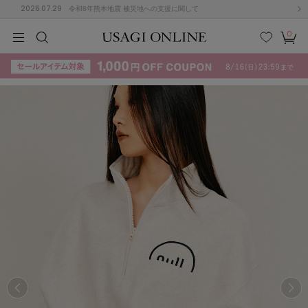
2026.07.29
令和8年熊本地震 被災地への支援に関して
0
MEN
MEN
KIDS
KIDS
BABY
BABY
BEAUTY
BEAUTY
LIFE STYLE
LIFE STYLE
検索
お気
カー
に入
ト
り
(715)
(3074)
B
C
D
E
F
G
I
J
K
L
M
N
ス/ドレス (1179)
P
Q
R
S
T
U
(570)
その
W
X
Y
Z
他
890)
ルームウェア (535)
ACYM
アシーム
(121)