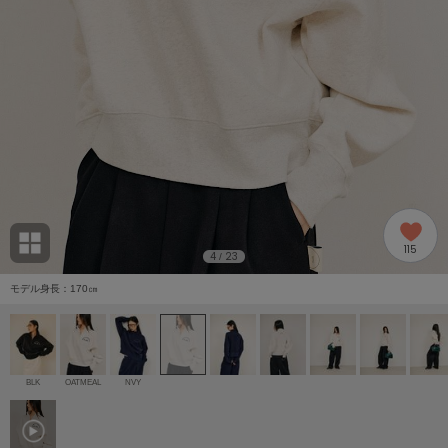
adidas
アディダス
(2005)
adidas by Stella McCartney
アディダス バイ ステラマッカートニー
916)
ALLISON BROWN
アリソンブラウン
07)
amabro
アマブロ
リー (664)
Ame no chi Hare
115
アメノチハレ
4
23
/
ョン雑貨 (865)
モデル身長：170㎝
AMOMMA
アモマ
/ランジェリー (127)
ánuans
ェア (121)
アニュアンス
BLK
OATMEAL
NVY
ànuke
 (124)
アンヌーク