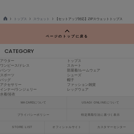
ヌル
トップス
スウェット
【セットアップ対応】ZIPスウェットトップス
TO
On
P
オン
ページのトップに戻る
Onitsuka Tiger
オニツカ タイガー
CATEGORY
ORGUE
アウター
トップス
オルグ
ワンピース/ドレス
スカート
パンツ
部屋着/ルームウェア
スポーツ
シューズ
ORR
バッグ
帽子
オル
アクセサリー
ファッション雑貨
インナー/ランジェリー
レッグウェア
水着/浴衣
MA CARDについて
USAGI ONLINEについて
PATRICK
パトリック
プライバシーポリシー
特定商取引法に基づく表示
Philly chocolate
フィリーチョコレート
STORE LIST
オフィシャルサイト
カスタマーセンター