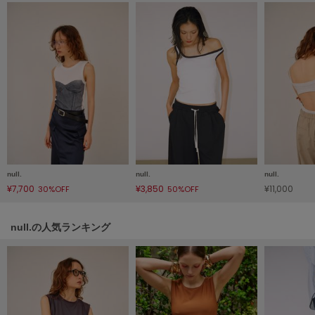
HUNTER
ハンター
HOKA ONEONE
ホカ オネオネ
KEEN
キーン
LAATO
null.
null.
null.
ラート
¥7,700
¥3,850
¥11,000
30%OFF
50%OFF
le
ル
null.の人気ランキング
le coq sportif
ルコックスポルティフ
LeSportsac
レスポートサック