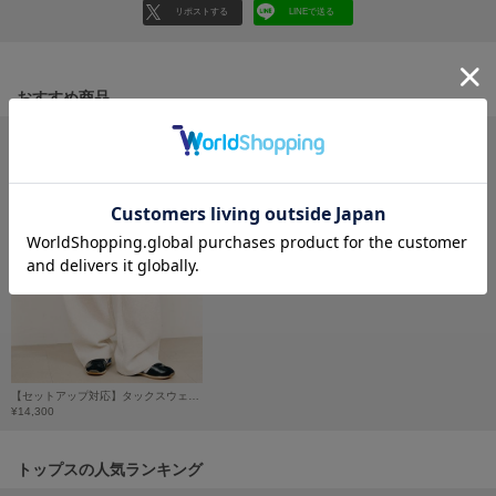
フレイアイディー
リポストする
LINEで送る
FURFUR
ファーファー
おすすめ商品
gelato pique
ジェラート ピケ
GELATO PIQUE CAT&DOG
ジェラート ピケ キャットアンドドッグ
gelato pique Sleep
ジェラート ピケ スリープ
GRAMICCI
グラミチ
【セットアップ対応】タックスウェットパンツ
¥14,300
Henon.
へノン
トップスの人気ランキング