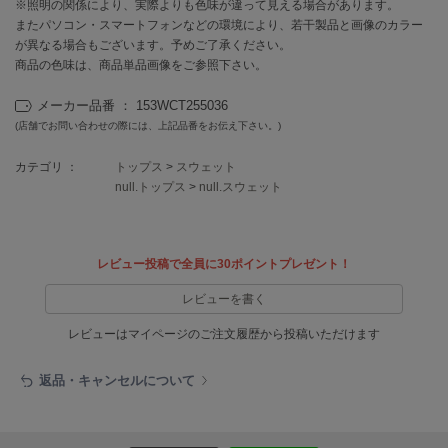
EIMY ISTOIRE
※照明の関係により、実際よりも色味が違って見える場合があります。
エイミー イストワール
またパソコン・スマートフォンなどの環境により、若干製品と画像のカラー
が異なる場合もございます。予めご了承ください。
emmi
商品の色味は、商品単品画像をご参照下さい。
エミ
メーカー品番 ： 153WCT255036
emmi atelier
(店舗でお問い合わせの際には、上記品番をお伝え下さい。)
エミ アトリエ
カテゴリ ：
トップス
>
スウェット
emmi yoga
null.トップス
>
null.スウェット
エミヨガ
ETRÉ TOKYO
エトレトウキョウ
レビュー投稿で全員に30ポイントプレゼント！
ey
レビューを書く
アイ
レビューはマイページのご注文履歴から投稿いただけます
FILA
返品・キャンセルについて
フィラ
FRAY I.D