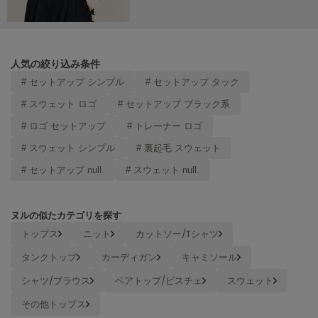
Mila Owen
ミラオーウェン
MOIGE
モワージュ
人気の絞り込み条件
# セットアップ シンプル
# セットアップ タック
MUCHA
ミュシャ
# スウェット ロゴ
# セットアップ ブラック系
# ロゴ セットアップ
# トレーナー ロゴ
# スウェット シンプル
# 裏起毛 スウェット
NEW Balance
ニューバランス
# セットアップ null.
# スウェット null.
nezu
ネズ
ヌルの似たカテゴリを探す
トップス
ニット
カットソー/Tシャツ
NIKE
ナイキ
タンクトップ
カーディガン
キャミソール
NOWNS
シャツ/ブラウス
ベアトップ/ビスチェ
スウェット
ナウンス
その他トップス
null.