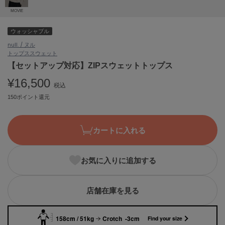
ASICS
MOVIE
アシックス
ウォッシャブル
null. / ヌル
トップス
スウェット
Ballelite
バレリット
【セットアップ対応】ZIPスウェットトップス
¥16,500
BANDOLIER
税込
バンドリヤー
150ポイント還元
Barbour
バブアー
カートに入れる
Beyond Closet
ビヨンドクローゼット
お気に入りに追加する
Calvin Klein
店舗在庫を見る
カルバン・クライン
CELFORD
158cm / 51kg
Crotch -3cm
Find your size
セルフォード