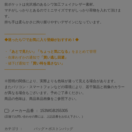
前ポケットは光沢感のあるシワ加工フェイクレザー素材。
マチがしっかりとあるのでミニサイズですがしっかり荷物を入れて頂けま
célon
す。
セロン
持ち手は柔らかさに拘り握りやすいデザインになっています。
Clarks Premium
クラークス
-----------------------------------
◆迷ったら♡でお気に入り登録がおすすめ！◆
CODE A
コードエー
・
「あとで見たい」「ちょっと気になる」
をまとめて管理
・在庫わずかの通知で
「買い逃し回避」
COLE HAAN
・値下げ通知で
「買い時を逃さない」
コール ハーン
-----------------------------------
CONVERSE
※照明の関係により、実際よりも色味が違って見える場合があります。
コンバース
またパソコン・スマートフォンなどの環境により、若干製品と画像のカラー
が異なる場合もございます。予めご了承ください。
商品の色味は、商品単品画像をご参照下さい。
DANSKIN
ダンスキン
メーカー品番 ： 153WGB255305
(店舗でお問い合わせの際には、上記品番をお伝え下さい。)
カテゴリ ：
バッグ
>
ボストンバッグ