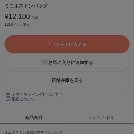
ミニボストンバッグ
ASICS
アシックス
¥12,100
税込
110ポイント還元
Ballelite
バレリット
カートに入れる
BANDOLIER
バンドリヤー
お気に入りに追加する
Barbour
バブアー
店舗在庫を見る
Beyond Closet
ビヨンドクローゼット
ギフトラッピングについて
配送について
Calvin Klein
カルバン・クライン
商品説明
サイズ／詳細
CELFORD
ミニボストン形状のデザインバッグ。
セルフォード