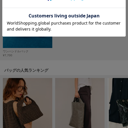
フレイアイディー
FURFUR
ファーファー
gelato pique
ジェラート ピケ
ワンハンドルバック
GELATO PIQUE CAT&DOG
¥7,700
ジェラート ピケ キャットアンドドッグ
バッグの人気ランキング
gelato pique Sleep
ジェラート ピケ スリープ
GRAMICCI
グラミチ
Henon.
へノン