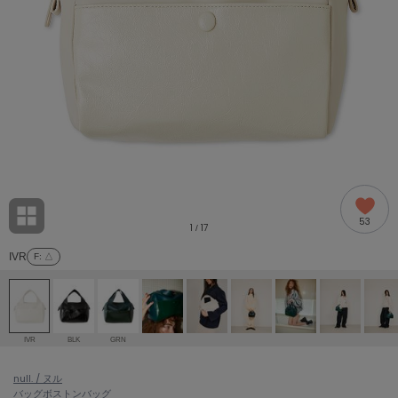
adidas
アディダス
(2005)
adidas by Stella McCartney
アディダス バイ ステラマッカートニー
916)
ALLISON BROWN
アリソンブラウン
07)
amabro
アマブロ
リー (664)
Ame no chi Hare
53
アメノチハレ
1
17
/
ョン雑貨 (865)
IVR
F
: △
AMOMMA
アモマ
/ランジェリー (127)
ánuans
ェア (121)
アニュアンス
IVR
BLK
GRN
ànuke
 (124)
null. / ヌル
アンヌーク
バッグ
ボストンバッグ