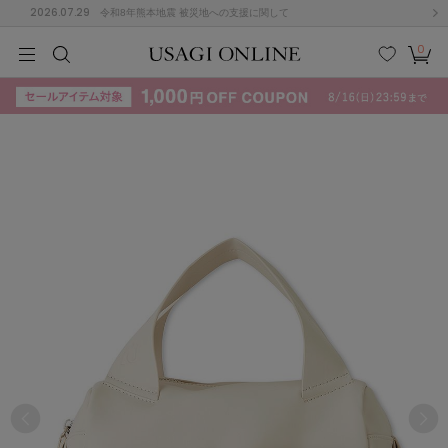
2026.07.29
令和8年熊本地震 被災地への支援に関して
0
MEN
MEN
KIDS
KIDS
BABY
BABY
BEAUTY
BEAUTY
LIFE STYLE
LIFE STYLE
検索
お気
カー
に入
ト
り
(715)
(3074)
B
C
D
E
F
G
I
J
K
L
M
N
ス/ドレス (1179)
P
Q
R
S
T
U
(570)
その
W
X
Y
Z
他
890)
ルームウェア (535)
ACYM
アシーム
(121)