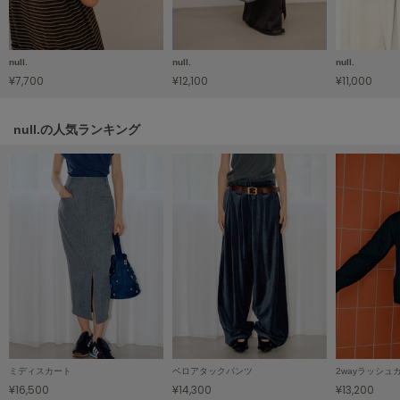
HUNTER
ハンター
HOKA ONEONE
null.
null.
null.
ホカ オネオネ
¥7,700
¥12,100
¥11,000
null.の人気ランキング
KEEN
キーン
LAATO
ラート
le
ル
le coq sportif
ルコックスポルティフ
LeSportsac
ミディスカート
ベロアタックパンツ
レスポートサック
¥16,500
¥14,300
¥13,200