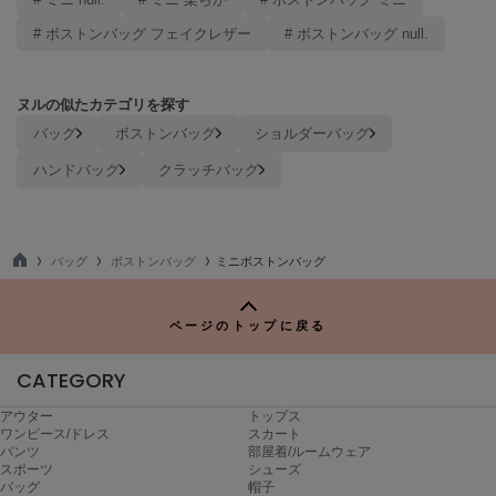
Mila Owen
ミラオーウェン
# ボストンバッグ フェイクレザー
# ボストンバッグ null.
MOIGE
モワージュ
ヌルの似たカテゴリを探す
バッグ
ボストンバッグ
ショルダーバッグ
MUCHA
ミュシャ
ハンドバッグ
クラッチバッグ
NEW Balance
ニューバランス
バッグ
ボストンバッグ
ミニボストンバッグ
TO
P
nezu
ネズ
ページのトップに戻る
NIKE
CATEGORY
ナイキ
アウター
トップス
NOWNS
ワンピース/ドレス
スカート
ナウンス
パンツ
部屋着/ルームウェア
スポーツ
シューズ
バッグ
帽子
null.