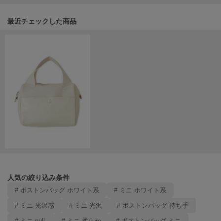
LILY BROWN
リリーブラウン
関連記事
最近チェックした商品
LILY BROWN Lingerie
リリーブラウンランジェリー
LITTLE UNION TOKYO
リトルユニオン トウキョウ
made of Organics
メイドオブオーガニクス
MICHU COQUETTE
ミチュ コケット
MIESROHE
ミースロエ
人気の絞り込み条件
# ボストンバッグ ホワイト系
# ミニ ホワイト系
miies miim
ミーエスミーム
# ミニ 光沢感
# ミニ 光沢
# ボストンバッグ 持ち手
# ミニ null.
# ミニ 柔らか
# ボストンバッグ ミニ