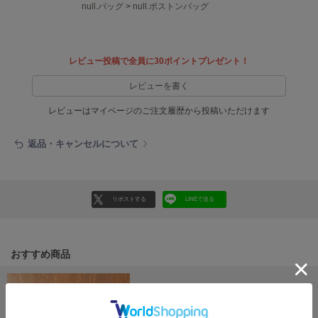
EIMY ISTOIRE
null.バッグ
>
null.ボストンバッグ
エイミー イストワール
emmi
エミ
レビュー投稿で全員に30ポイントプレゼント！
emmi atelier
レビューを書く
エミ アトリエ
レビューはマイページのご注文履歴から投稿いただけます
emmi yoga
エミヨガ
返品・キャンセルについて
ETRÉ TOKYO
エトレトウキョウ
リポストする
LINEで送る
ey
アイ
おすすめ商品
FILA
フィラ
FRAY I.D