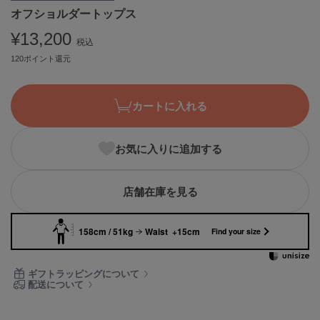
オフショルダートップス
ASICS
アシックス
¥13,200
税込
120ポイント還元
Ballelite
バレリット
カートに入れる
BANDOLIER
バンドリヤー
お気に入りに追加する
Barbour
バブアー
店舗在庫を見る
Beyond Closet
ビヨンドクローゼット
158cm / 51kg
Waist +15cm
Find your size
Calvin Klein
ギフトラッピングについて
カルバン・クライン
配送について
CELFORD
セルフォード