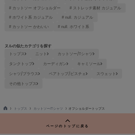
Mila Owen
ミラオーウェン
# カットソー オフショルダー
# ストレッチ素材 カジュアル
# ホワイト系 カジュアル
# null. カジュアル
MOIGE
モワージュ
# カットソー かわいい
# null. ホワイト系
MUCHA
ミュシャ
ヌルの似たカテゴリを探す
トップス
ニット
カットソー/Tシャツ
タンクトップ
カーディガン
キャミソール
NEW Balance
ニューバランス
シャツ/ブラウス
ベアトップ/ビスチェ
スウェット
nezu
その他トップス
ネズ
NIKE
ナイキ
トップス
カットソー/Tシャツ
オフショルダートップス
TO
NOWNS
P
ナウンス
ページのトップに戻る
null.