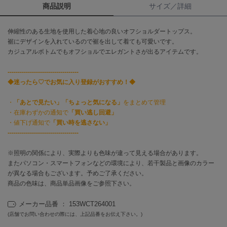
商品説明
サイズ／詳細
célon
セロン
伸縮性のある生地を使用した着心地の良いオフショルダートップス。
裾にデザインを入れているので裾を出して着ても可愛いです。
Clarks Premium
カジュアルボトムでもオフショルでエレガントさが出るアイテムです。
クラークス
-----------------------------------
CODE A
◆迷ったら♡でお気に入り登録がおすすめ！◆
コードエー
・
「あとで見たい」「ちょっと気になる」
をまとめて管理
COLE HAAN
・在庫わずかの通知で
「買い逃し回避」
コール ハーン
・値下げ通知で
「買い時を逃さない」
-----------------------------------
CONVERSE
コンバース
※照明の関係により、実際よりも色味が違って見える場合があります。
またパソコン・スマートフォンなどの環境により、若干製品と画像のカラー
が異なる場合もございます。予めご了承ください。
DANSKIN
商品の色味は、商品単品画像をご参照下さい。
ダンスキン
メーカー品番 ： 153WCT264001
(店舗でお問い合わせの際には、上記品番をお伝え下さい。)