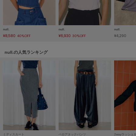
HUNTER
ハンター
HOKA ONEONE
ホカ オネオネ
null.
null.
null.
¥8,580
¥6,930
¥4,290
40%OFF
30%OFF
KEEN
キーン
null.の人気ランキング
LAATO
ラート
le
ル
le coq sportif
ルコックスポルティフ
LeSportsac
レスポートサック
ミディスカート
ベロアタックパンツ