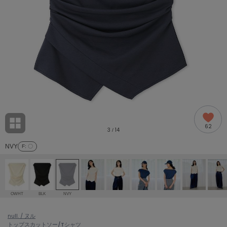
adidas
アディダス
(2005)
adidas by Stella McCartney
アディダス バイ ステラマッカートニー
916)
ALLISON BROWN
アリソンブラウン
07)
amabro
アマブロ
リー (664)
Ame no chi Hare
62
アメノチハレ
3
14
/
ョン雑貨 (865)
NVY
F
: 〇
AMOMMA
アモマ
/ランジェリー (127)
ánuans
ェア (121)
アニュアンス
OWHT
BLK
NVY
ànuke
 (124)
null. / ヌル
アンヌーク
トップス
カットソー/Tシャツ