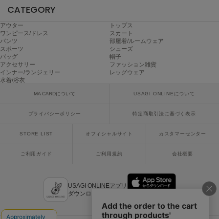
ヌル
CATEGORY
アウター
トップス
ワンピース/ドレス
スカート
パンツ
部屋着/ルームウェア
On
スポーツ
シューズ
オン
バッグ
帽子
アクセサリー
ファッション雑貨
Onitsuka Tiger
インナー/ランジェリー
レッグウェア
オニツカ タイガー
水着/浴衣
MA CARDについて
USAGI ONLINEについて
ORGUE
オルグ
プライバシーポリシー
特定商取引法に基づく表示
ORR
オル
STORE LIST
オフィシャルサイト
カスタマーセンター
ご利用ガイド
ご利用規約
会社概要
PATRICK
パトリック
USAGI ONLINEアプリ
ダウンロードはこちら
Philly chocolate
フィリーチョコレート