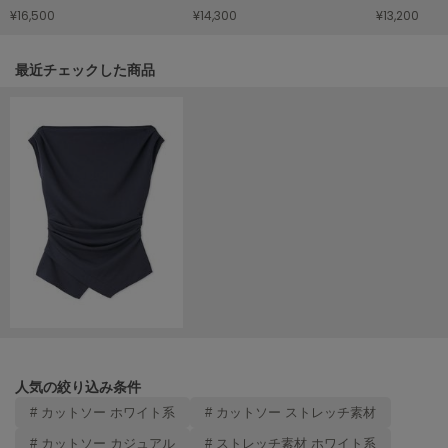
¥16,500
¥14,300
¥13,200
LILY BROWN
リリーブラウン
関連記事
最近チェックした商品
LILY BROWN Lingerie
リリーブラウンランジェリー
LITTLE UNION TOKYO
リトルユニオン トウキョウ
made of Organics
メイドオブオーガニクス
MICHU COQUETTE
ミチュ コケット
MIESROHE
ミースロエ
人気の絞り込み条件
miies miim
# カットソー ホワイト系
# カットソー ストレッチ素材
ミーエスミーム
# カットソー カジュアル
# ストレッチ素材 ホワイト系