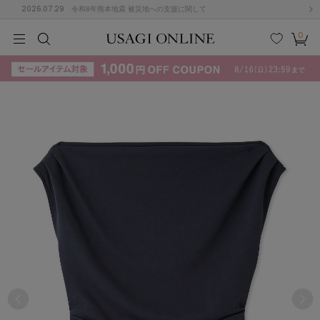
2026.07.29
令和8年熊本地震 被災地への支援に関して
0
MEN
MEN
KIDS
KIDS
BABY
BABY
BEAUTY
BEAUTY
LIFE STYLE
LIFE STYLE
検索
お気
カー
に入
ト
り
(715)
(3074)
B
C
D
E
F
G
I
J
K
L
M
N
ス/ドレス (1179)
P
Q
R
S
T
U
(570)
その
W
X
Y
Z
他
890)
ルームウェア (535)
ACYM
アシーム
(121)