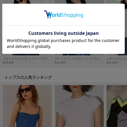
フレイアイディー
FURFUR
ファーファー
gelato pique
ジェラート ピケ
GELATO PIQUE CAT&DOG
ジェラート ピケ キャットアンドドッグ
【セットアイテム】レイヤードタンクトップ
カーイラストコラボレーションTシャツ
レザーパワショ
¥13,200
¥11,000
¥11,000
gelato pique Sleep
ジェラート ピケ スリープ
トップスの人気ランキング
GRAMICCI
グラミチ
Henon.
へノン