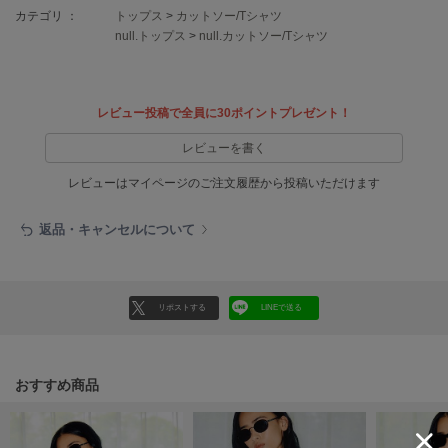
EIMY ISTOIRE
カテゴリ ：
トップス
>
カットソー/Tシャツ
エイミー イストワール
null.トップス
>
null.カットソー/Tシャツ
emmi
エミ
レビュー投稿で全員に30ポイントプレゼント！
emmi atelier
エミ アトリエ
レビューを書く
emmi yoga
レビューはマイページのご注文履歴から投稿いただけます
エミヨガ
返品・キャンセルについて
ETRÉ TOKYO
エトレトウキョウ
ey
アイ
リポストする
LINEで送る
FILA
おすすめ商品
フィラ
FRAY I.D