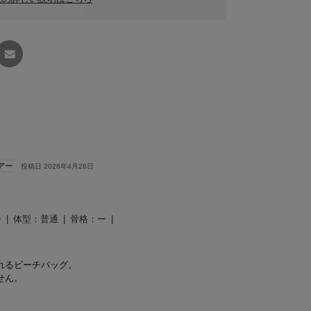
友達に
教える
アー
投稿日 2026年4月28日
ー
体型：
普通
骨格：
ー
れるビーチバッグ。
せん。