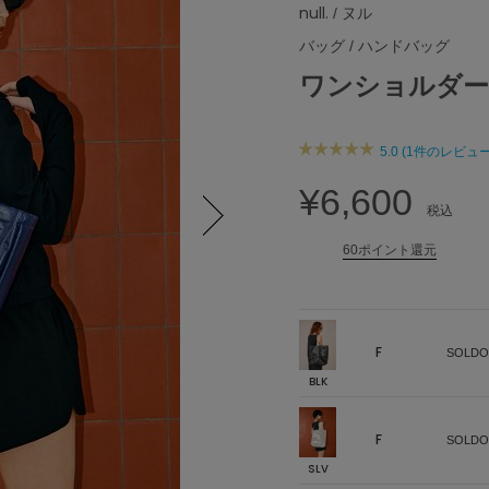
null.
/ ヌル
バッグ
/
ハンドバッグ
ワンショルダー
5.0 (1件のレビュー
¥6,600
税込
60ポイント還元
Next
F
SOLDO
BLK
F
SOLDO
SLV