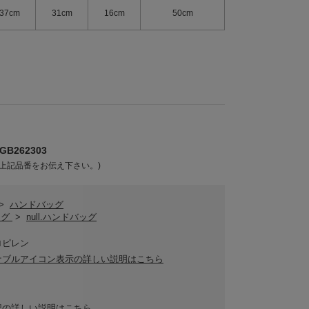
37cm
31cm
16cm
50cm
B262303
上記品番をお伝え下さい。)
>
ハンドバッグ
バッグ
>
null.ハンドバッグ
ロピレン
ナブルアイコン表示の詳しい説明はこちら
記の詳しい説明はこちら