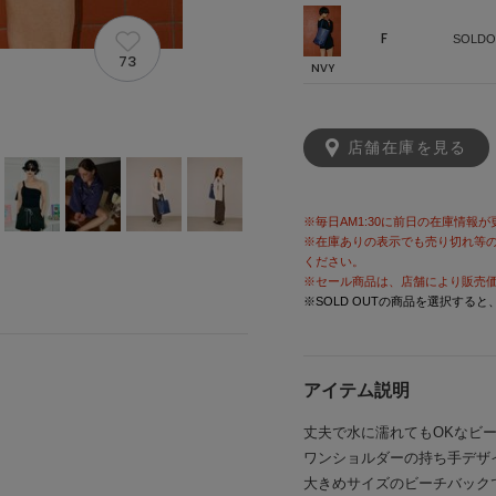
F
SOLDO
73
NVY
店舗在庫を見る
※毎日AM1:30に前日の在庫情報
※在庫ありの表示でも売り切れ等
ください。
※セール商品は、店舗により販売
※SOLD OUTの商品を選択する
アイテム説明
丈夫で水に濡れてもOKなビ
ワンショルダーの持ち手デザ
大きめサイズのビーチバック