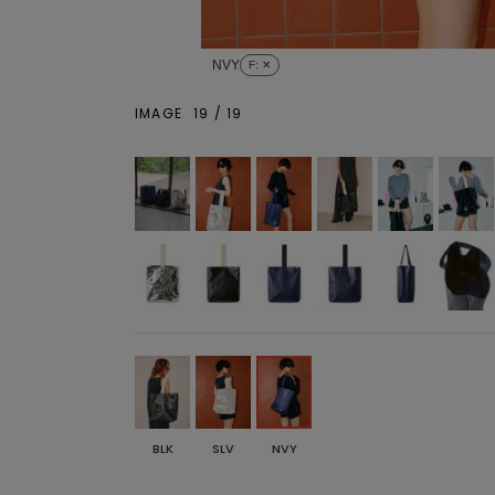
NVY
F
: ✕
IMAGE
19
/
19
BLK
SLV
NVY