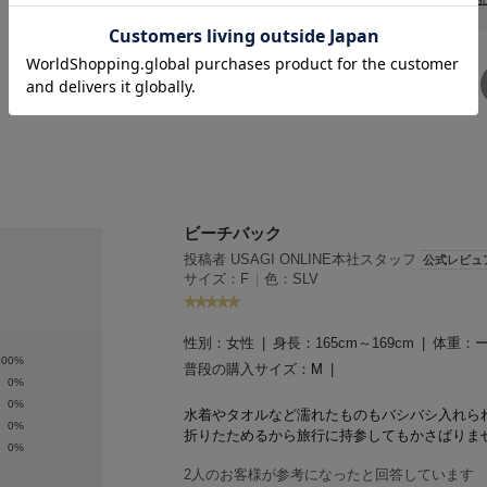
SHARE
Xでシ
facebook
ェア
でシェ
ア
ビーチバック
投稿者 USAGI ONLINE本社スタッフ
公式レビュ
サイズ：F
|
色：SLV
性別：
女性
身長：
165cm～169cm
体重：
100%
普段の購入サイズ：
M
0%
0%
水着やタオルなど濡れたものもバシバシ入れら
0%
折りたためるから旅行に持参してもかさばりま
0%
2人のお客様が参考になったと回答しています