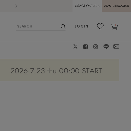
2026.07.28
熊本県熊本地方を震源とする地震の影響によ
USAGI ONLINE
USAGI
0
LOGIN
MAGAZINE
検
お気
カー
索
に入
ト
り
X
facebook
instagram
LINE
mail