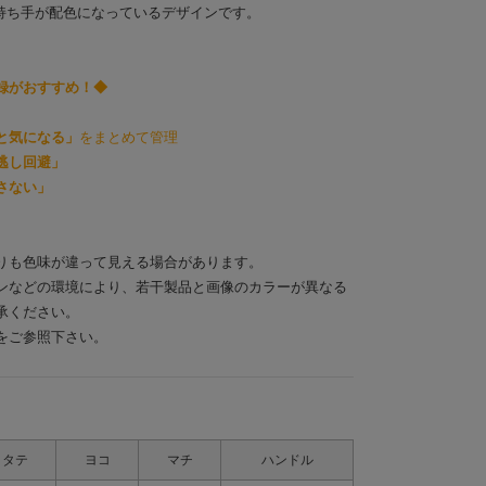
Vは持ち手が配色になっているデザインです。
録がおすすめ！◆
と気になる」
をまとめて管理
逃し回避」
さない」
りも色味が違って見える場合があります。
ンなどの環境により、若干製品と画像のカラーが異なる
承ください。
をご参照下さい。
タテ
ヨコ
マチ
ハンドル