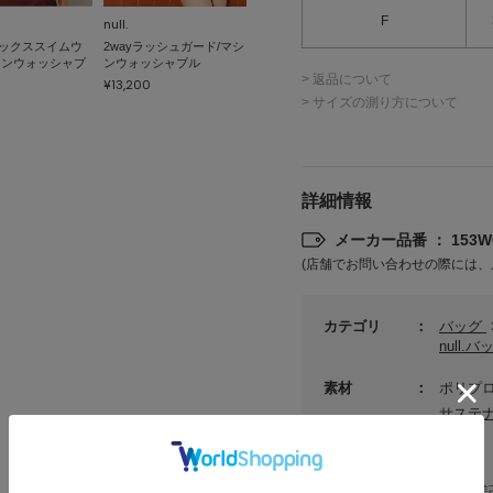
F
null.
ックススイムウ
2wayラッシュガード/マシ
シンウォッシャブ
ンウォッシャブル
> 返品について
¥13,200
> サイズの測り方について
詳細情報
メーカー品番 ： 153WG
(店舗でお問い合わせの際には、
カテゴリ
バッグ
null.
素材
ポリプ
サステ
洗濯表記
[本体]
洗濯表