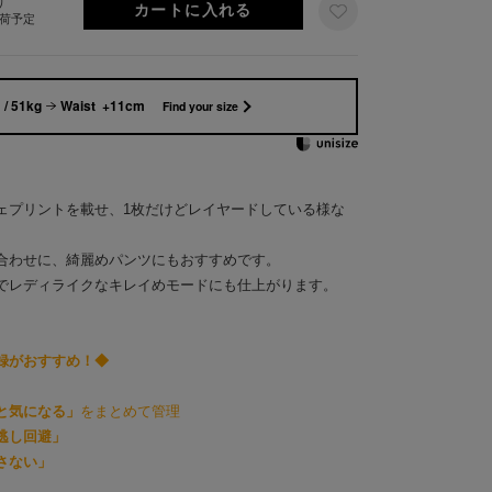
り
出荷予定
/ 51kg
Waist +11cm
Find your size
ェプリントを載せ、1枚だけどレイヤードしている様な
合わせに、綺麗めパンツにもおすすめです。
でレディライクなキレイめモードにも仕上がります。
録がおすすめ！◆
と気になる」
をまとめて管理
逃し回避」
さない」