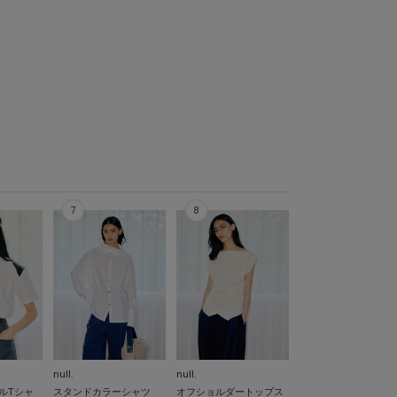
null.
null.
ルTシャ
スタンドカラーシャツ
オフショルダートップス