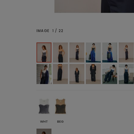
IMAGE
1
/
22
WHT
BEG