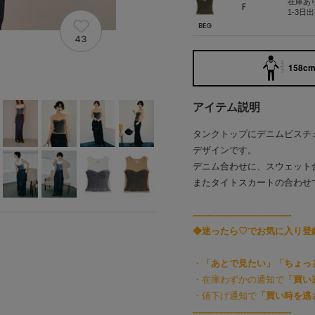
在庫あ
F
1-3日
BEG
43
158cm 
アイテム説明
タンクトップにデニムビスチ
デザインです。
デニム合わせに、スウェット
またタイトスカートの合わせ
-----------------------------------
◆迷ったら♡でお気に入り登
・
「あとで見たい」「ちょっ
・在庫わずかの通知で
「買い
・値下げ通知で
「買い時を逃
-----------------------------------