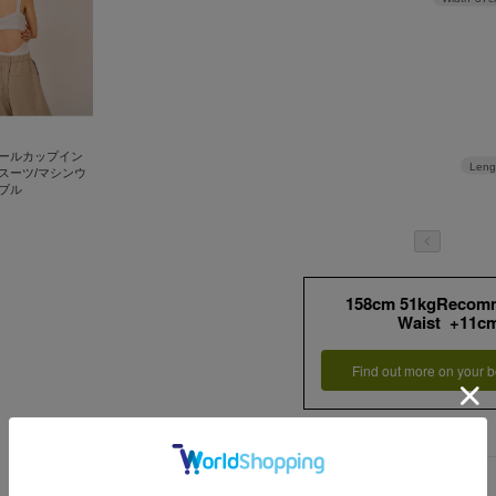
ールカップイン
Leng
スーツ/マシンウ
ブル
158cm 51kgRecom
Waist +11c
Find out more on your b
詳細情報