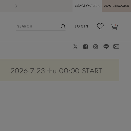
2026.07.28
熊本県熊本地方を震源とする地震の影響によ
USAGI ONLINE
USAGI
0
LOGIN
MAGAZINE
検
お気
カー
索
に入
ト
り
X
facebook
instagram
LINE
mail