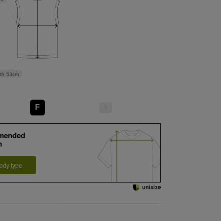
th
53cm
F
mended
m
ody type