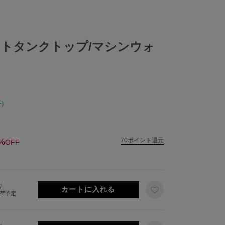
トタンクトップ/マシンウォ
)
%
70ポイント還元
OFF
り
出荷予定