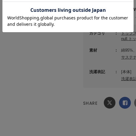
メーカー品番 ： 153WC
(店舗でお問い合わせの際には、
カテゴリ
トップ
null.
素材
綿95%
サステ
洗濯表記
[本体]
洗濯表
SHARE
Xでシ
facebook
ェア
でシェ
ア