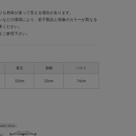
りも色味が違って見える場合があります。
ンなどの環境により、若干製品と画像のカラーが異なる
承ください。
をご参照下さい。
着丈
肩幅
バスト
53cm
33cm
74cm
width
33cm
m