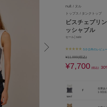
null.
/ ヌル
トップス
/
タンクトップ
ビスチェプリン
ッシャブル
セール│sale
5.0 (1件のレビュー
Next
¥11,000
(税込)
¥7,700
30
(税込)
在庫あ
F
1-3日
WHT