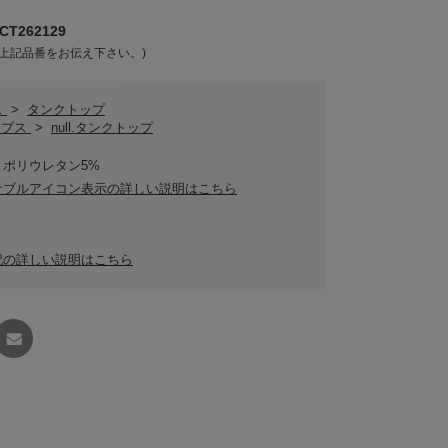
T262129
上記品番をお伝え下さい。)
ス
>
タンクトップ
トップス
>
null.タンクトップ
、ポリウレタン5%
ナブルアイコン表示の詳しい説明はこちら
記の詳しい説明はこちら
友達に
教える