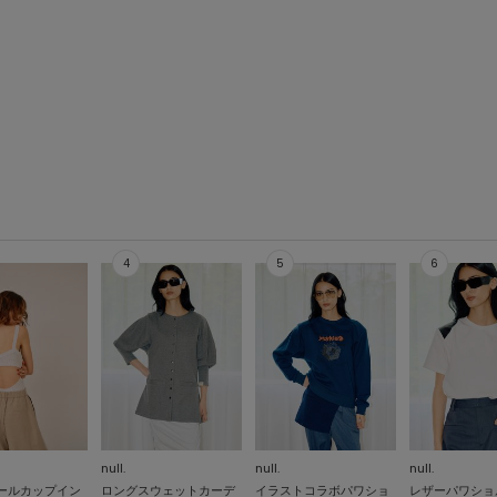
null.
null.
null.
ールカップイン
ロングスウェットカーデ
イラストコラボパワショ
レザーパワショ