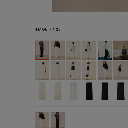
IMAGE
1
/
28