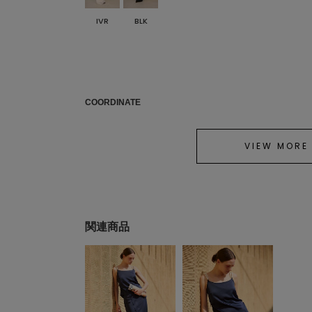
IVR
BLK
COORDINATE
VIEW MORE
関連商品