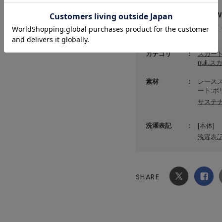
メーカー品番 ： 153WF
(店舗でお問い合わせの際には、
カテゴリ
スカー
null.
素材
レ一スス
ート:ポ
サステ
洗濯表記
[本体]
洗濯表
SHARE
Xでシ
facebook
ェア
でシェ
ア