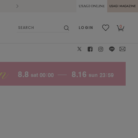
2026.07.28
熊本県熊本地方を震源とする地震の影響によ
USAGI ONLINE
USAGI
0
LOGIN
MAGAZINE
検
お気
カー
索
に入
ト
り
X
facebook
instagram
LINE
mail