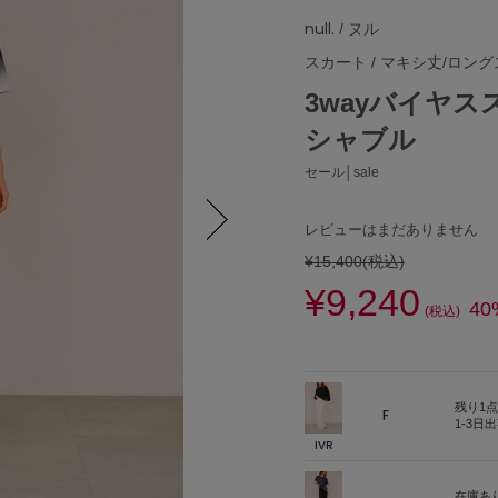
null.
/ ヌル
スカート
/
マキシ丈/ロング
3wayバイヤ
シャブル
セール│sale
レビューはまだありません
¥15,400
(税込)
Next
¥9,240
40
(税込)
残り1点
F
1-3日
IVR
在庫あ