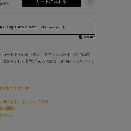
出荷予定
 / 51kg
Ankle 0cm
Find your size
スカートを合わせた着方、サテンスカートのみでの着
け感を生かした着方と3wayにお楽しみ頂ける万能アイテ
録がおすすめ！◆
と気になる」
をまとめて管理
逃し回避」
さない」