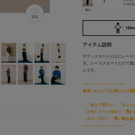
F
1-3日
BLK
102
159cm
アイテム説明
サテンスカートの上にレース
方、レーススカートだけで透
ムです。
-----------------------------------
◆迷ったら♡でお気に入り登
・
「あとで見たい」「ちょっ
・在庫わずかの通知で
「買い
・値下げ通知で
「買い時を逃
-----------------------------------