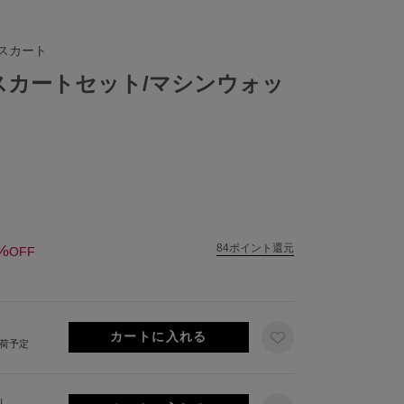
スカート
ススカートセット/マシンウォッ
%
84ポイント還元
OFF
出荷予定
り