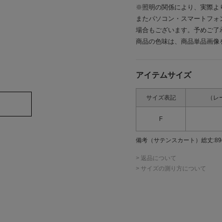
※照明の関係により、実際よ
またパソコン・スマートフォ
場合もございます。予めご了
商品の色味は、商品単品画像
アイテムサイズ
サイズ表記
（レ
F
備考
（サテンスカート）総丈:89cm
> 返品について
> サイズの測り方について