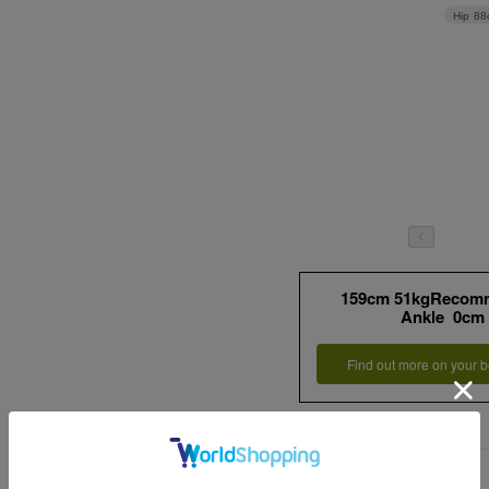
Hip
88
159cm 51kgRecom
Ankle 0cm
Find out more on your b
詳細情報