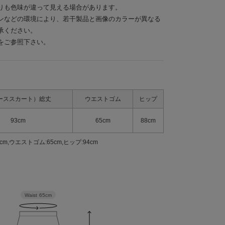
りも色味が違って見える場合があります。
ンなどの環境により、若干製品と画像のカラーが異なる
承ください。
をご参照下さい。
ーススカート）総丈
ウエストゴム
ヒップ
93cm
65cm
88cm
,ウエストゴム:65cm,ヒップ:94cm
Waist
65cm