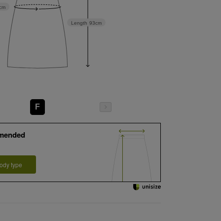
cm
Length
93cm
F
mended
ody type