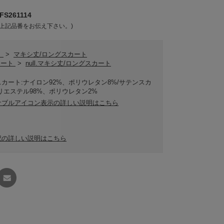
S261114
上記品番をお伝え下さい。)
ト
>
マキシ丈/ロングスカート
スカート
>
null.マキシ丈/ロングスカート
カート:ナイロン92%、ポリウレタン8%/サテンスカ
リエステル98%、ポリウレタン2%
ナブルアイコン表示の詳しい説明はこちら
記の詳しい説明はこちら
友達に
教える