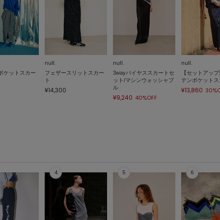
null.
null.
null.
ポケットスカー
フェザースリットスカー
3wayバイヤススカートセ
【セットアップ
ト
ット/マシンウォッシャブ
テンポケットス
ル
¥14,300
¥13,860
30%O
¥9,240
40%OFF