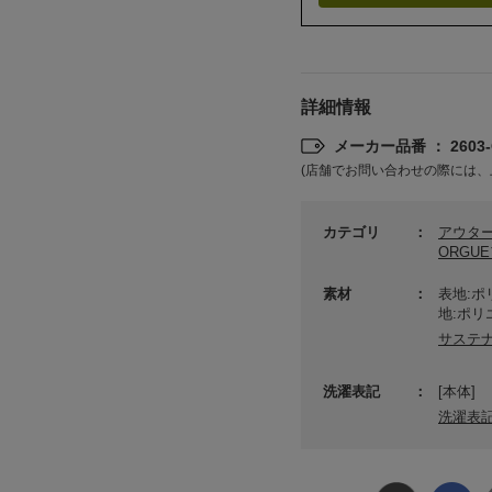
詳細情報
メーカー品番 ： 2603-O
(店舗でお問い合わせの際には、
カテゴリ
アウタ
ORGU
素材
表地:ポ
地:ポリ
サステ
洗濯表記
[本体]
洗濯表