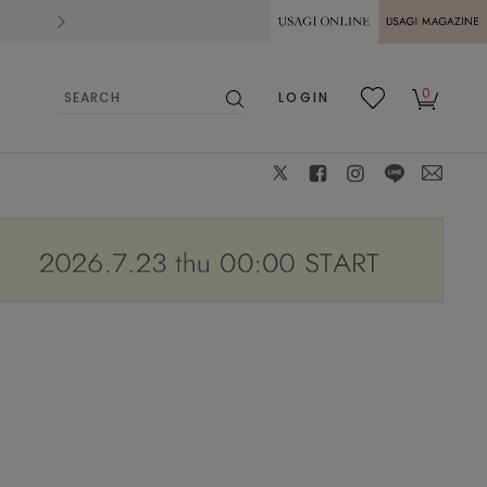
2026.07.28
熊本県熊本地方を震源とする地震の影響によ
USAGI ONLINE
USAGI
0
LOGIN
MAGAZINE
検
お気
カー
索
に入
ト
り
X
facebook
instagram
LINE
mail
モデル身長：160cm 着用カラー：Gray 着用サイズ