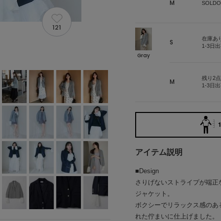
M
SOLDO
121
在庫あ
S
1-3日
Gray
残り2点
M
1-3日
1
アイテム説明
■Design
さりげないストライプが端正
ジャケット。
ボクシーでリラックス感のあ
れた佇まいに仕上げました。