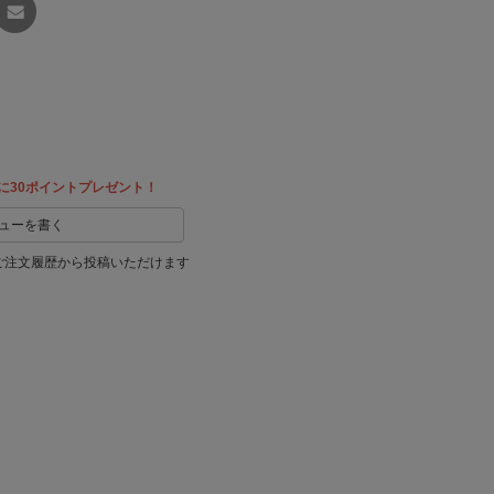
友達に
教える
に30ポイントプレゼント！
ューを書く
ご注文履歴から投稿いただけます