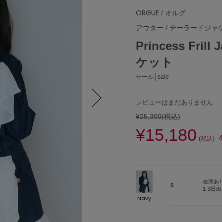
ORGUE
/ オルグ
アウター
/
テーラードジャ
Princess Fr
ケット
セール│sale
レビューはまだありません
¥25,300
(税込)
Next
¥15,180
(税込)
在庫あ
S
1-3日
Navy