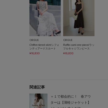
ORGUE
ORGUE
Chiffon tiered skirt/シフォ
Ruffle cami one-piece/ラッ
ンティアードスカート
フルキャミワンピース
¥16,830
¥16,830
関連記事
＋１で都会的に！ 春アウ
ターは【薄軽ジャケット】