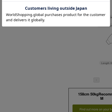
Shoulder w
Width
52c
Length
158cm 50kgRecom
M
Find out more on your b