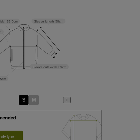
Sleeve length
58cm
idth
39.5cm
m
Sleeve cuff width
39cm
65cm
S
M
mended
ody type