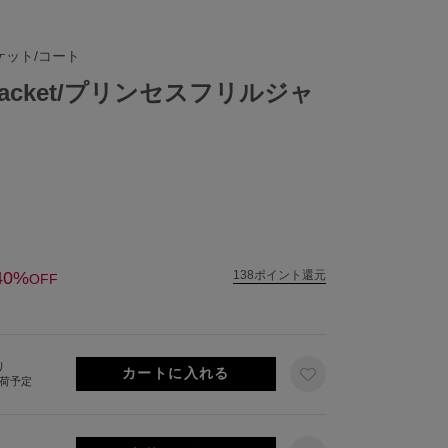
ケット/コート
ill Jacket/プリンセスフリルジャ
40%
138ポイント還元
OFF
り
出荷予定