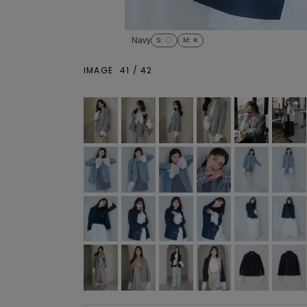
Navy
S
: 〇
M
: ✕
IMAGE
41
/
42