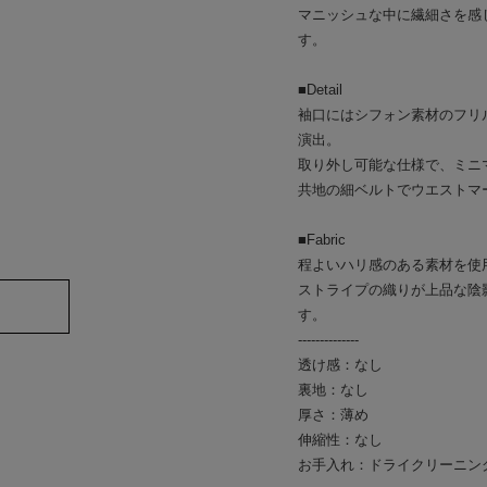
マニッシュな中に繊細さを感
す。
■Detail
袖口にはシフォン素材のフリ
演出。
取り外し可能な仕様で、ミニ
共地の細ベルトでウエストマ
■Fabric
程よいハリ感のある素材を使
ストライプの織りが上品な陰
す。
--------------
透け感：なし
裏地：なし
厚さ：薄め
伸縮性：なし
お手入れ：ドライクリーニン