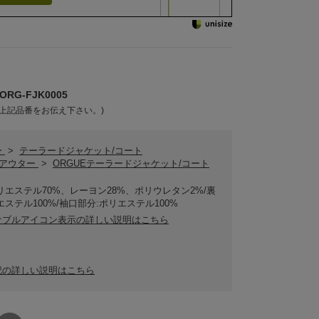
RG-FJK0005
上記品番をお伝え下さい。)
ー
>
テーラードジャケット/コート
Eアウター
>
ORGUEテーラードジャケット/コート
リエステル70%、レーヨン28%、ポリウレタン2%/裏
エステル100%/袖口部分:ポリエステル100%
ナブルアイコン表示の詳しい説明はこちら
記の詳しい説明はこちら