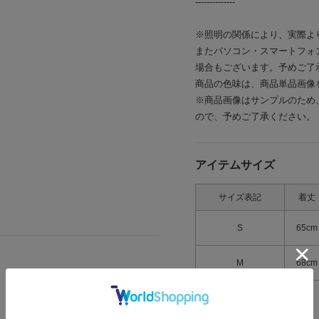
--------------
※照明の関係により、実際よ
またパソコン・スマートフォ
場合もございます。予めご了
商品の色味は、商品単品画像
※商品画像はサンプルのため
ので、予めご了承ください。
アイテムサイズ
サイズ表記
着丈
S
65cm
M
68cm
> 返品について
> サイズの測り方について