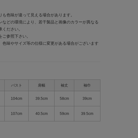
りも色味が違って見える場合があります。
ンなどの環境により、若干製品と画像のカラーが異なる
承ください。
をご参照下さい。
、色味やサイズ等の仕様に変更がある場合がございます
バスト
肩幅
袖丈
袖巾
104cm
39.5cm
58cm
39cm
107cm
40.5cm
59cm
39.5cm