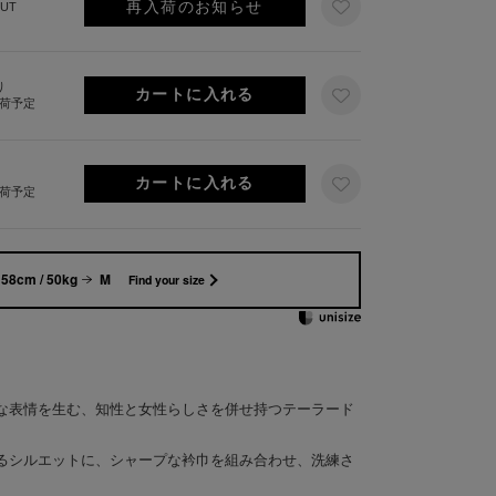
再入荷のお知らせ
UT
り
出荷予定
出荷予定
58cm / 50kg
M
Find your size
な表情を生む、知性と女性らしさを併せ持つテーラード
るシルエットに、シャープな衿巾を組み合わせ、洗練さ