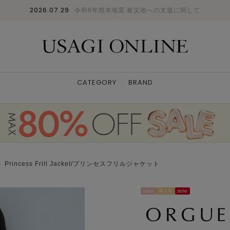
2026.07.29
令和8年熊本地震 被災地への支援に関して
CATEGORY
BRAND
 Princess Frill Jacket/プリンセスフリルジャケット
new
再入荷
sale
Gray
S
: 〇
M
: △