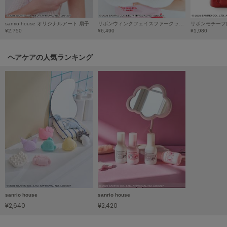
LILY BROWN
リリーブラウン
sanrio house オリジナルアート 扇子
リボンウィンクフェイスファークッション
リボンモチーフ
¥2,750
¥6,490
¥1,980
LILY BROWN Lingerie
リリーブラウンランジェリー
ヘアケアの人気ランキング
LITTLE UNION TOKYO
リトルユニオン トウキョウ
made of Organics
メイドオブオーガニクス
MICHU COQUETTE
ミチュ コケット
MIESROHE
ミースロエ
sanrio house
sanrio house
miies miim
¥2,640
¥2,420
ミーエスミーム