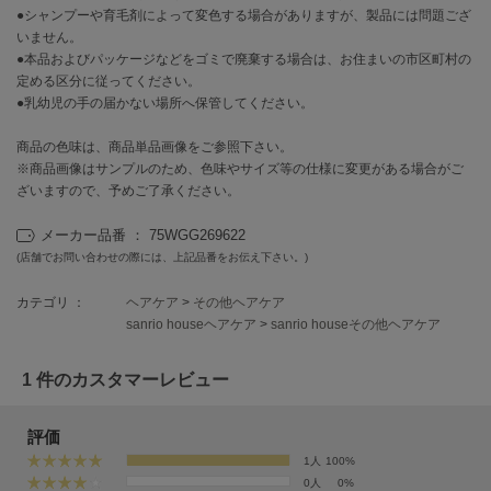
EIMY ISTOIRE
●シャンプーや育毛剤によって変色する場合がありますが、製品には問題ござ
エイミー イストワール
いません。
●本品およびパッケージなどをゴミで廃棄する場合は、お住まいの市区町村の
emmi
定める区分に従ってください。
エミ
●乳幼児の手の届かない場所へ保管してください。
emmi atelier
エミ アトリエ
商品の色味は、商品単品画像をご参照下さい。
※商品画像はサンプルのため、色味やサイズ等の仕様に変更がある場合がご
ざいますので、予めご了承ください。
emmi yoga
エミヨガ
メーカー品番 ： 75WGG269622
ETRÉ TOKYO
(店舗でお問い合わせの際には、上記品番をお伝え下さい。)
エトレトウキョウ
カテゴリ ：
ヘアケア
>
その他ヘアケア
ey
sanrio houseヘアケア
>
sanrio houseその他ヘアケア
アイ
1 件のカスタマーレビュー
FILA
フィラ
評価
1人
100%
FRAY I.D
0人
0%