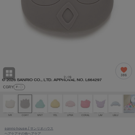
adidas
アディダス
(2005)
adidas by Stella McCartney
アディダス バイ ステラマッカートニー
916)
ALLISON BROWN
アリソンブラウン
07)
amabro
アマブロ
リー (664)
Ame no chi Hare
386
アメノチハレ
2
19
/
ョン雑貨 (865)
CGRY
F
: 〇
AMOMMA
アモマ
/ランジェリー (127)
ánuans
ェア (121)
アニュアンス
IVR
CGRY
MNT
YEL
LPNK
CORAL
LAV
LBLU
ànuke
 (124)
sanrio house / サンリオハウス
アンヌーク
ヘアケア
その他ヘアケア