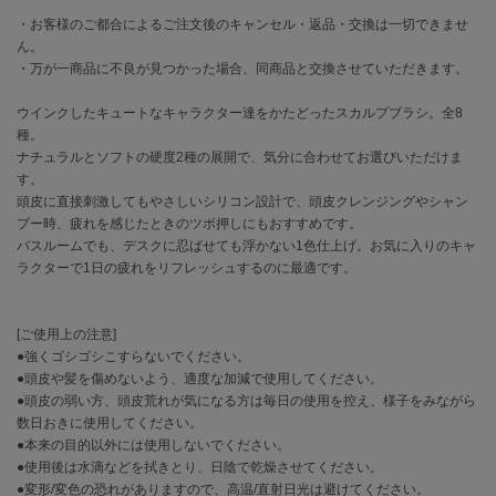
・お客様のご都合によるご注文後のキャンセル・返品・交換は一切できませ
célon
ん。
セロン
・万が一商品に不良が見つかった場合、同商品と交換させていただきます。
Clarks Premium
ウインクしたキュートなキャラクター達をかたどったスカルプブラシ。全8
クラークス
種。
ナチュラルとソフトの硬度2種の展開で、気分に合わせてお選びいただけま
CODE A
す。
コードエー
頭皮に直接刺激してもやさしいシリコン設計で、頭皮クレンジングやシャン
プー時、疲れを感じたときのツボ押しにもおすすめです。
COLE HAAN
バスルームでも、デスクに忍ばせても浮かない1色仕上げ。お気に入りのキャ
コール ハーン
ラクターで1日の疲れをリフレッシュするのに最適です。
CONVERSE
コンバース
[ご使用上の注意]
●強くゴシゴシこすらないでください。
●頭皮や髪を傷めないよう、適度な加減で使用してください。
DANSKIN
●頭皮の弱い方、頭皮荒れが気になる方は毎日の使用を控え、様子をみながら
ダンスキン
数日おきに使用してください。
●本来の目的以外には使用しないでください。
●使用後は水滴などを拭きとり、日陰で乾燥させてください。
●変形/変色の恐れがありますので、高温/直射日光は避けてください。