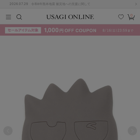
2026.07.29
令和8年熊本地震 被災地への支援に関して
0
MEN
MEN
KIDS
KIDS
BABY
BABY
BEAUTY
BEAUTY
LIFE STYLE
LIFE STYLE
検索
お気
カー
に入
ト
り
(715)
(3074)
B
C
D
E
F
G
I
J
K
L
M
N
ス/ドレス (1179)
P
Q
R
S
T
U
(570)
その
W
X
Y
Z
他
890)
ルームウェア (535)
ACYM
アシーム
(121)