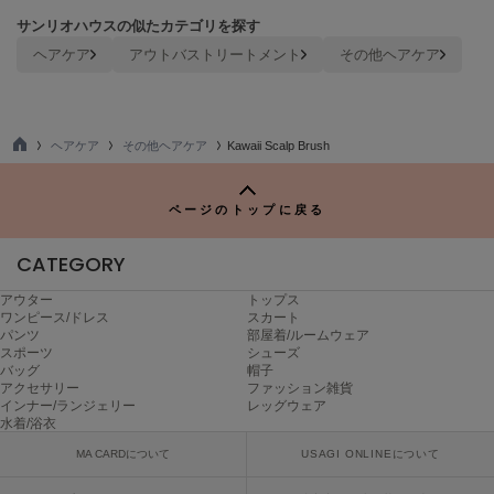
poláura
サンリオハウスの似たカテゴリを探す
ポローラ
ヘアケア
アウトバストリートメント
その他ヘアケア
PUMA
プーマ
ヘアケア
その他ヘアケア
Kawaii Scalp Brush
TO
Reebok
P
リーボック
ページのトップに戻る
CATEGORY
SALOMON
サロモン
アウター
トップス
ワンピース/ドレス
スカート
パンツ
部屋着/ルームウェア
sanrio house
スポーツ
シューズ
サンリオハウス
バッグ
帽子
アクセサリー
ファッション雑貨
SESAME STREET MARKET
インナー/ランジェリー
レッグウェア
セサミストリートマーケット
水着/浴衣
MA CARDについて
USAGI ONLINEについて
SHAKA
シャカ