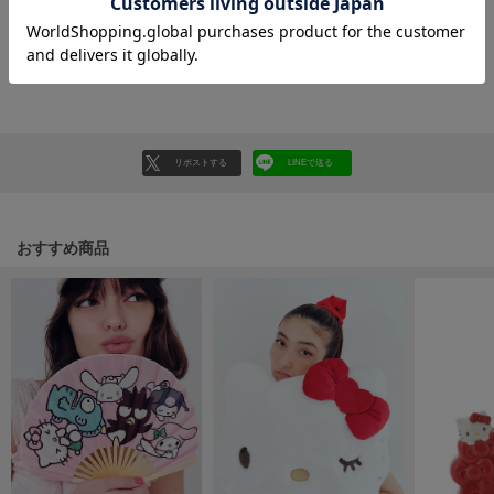
HUNTER
ハンター
レビューはマイページのご注文履歴から投稿いただけます
HOKA ONEONE
返品・キャンセルについて
ホカ オネオネ
リポストする
LINEで送る
KEEN
キーン
おすすめ商品
LAATO
ラート
le
ル
le coq sportif
ルコックスポルティフ
LeSportsac
レスポートサック