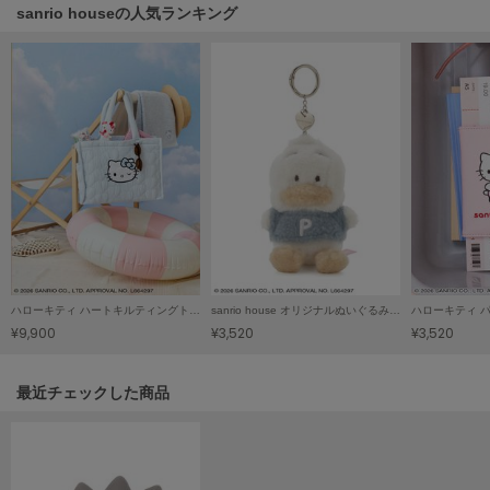
sanrio houseの人気ランキング
Mila Owen
ミラオーウェン
MOIGE
モワージュ
MUCHA
ミュシャ
NEW Balance
ニューバランス
nezu
ハローキティ ハートキルティングトートバッグ
sanrio house オリジナルぬいぐるみチャーム
ハローキティ 
ネズ
¥9,900
¥3,520
¥3,520
NIKE
ナイキ
関連記事
最近チェックした商品
NOWNS
ナウンス
null.