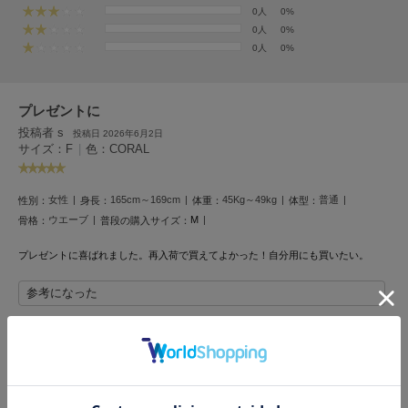
フレイアイディー
0人
0%
0人
0%
FURFUR
0人
0%
ファーファー
プレゼントに
gelato pique
投稿者 s
投稿日 2026年6月2日
ジェラート ピケ
サイズ：F
|
色：CORAL
GELATO PIQUE CAT&DOG
ジェラート ピケ キャットアンドドッグ
女性
165cm～169cm
45Kg～49kg
普通
性別：
身長：
体重：
体型：
ウエーブ
M
骨格：
普段の購入サイズ：
gelato pique Sleep
ジェラート ピケ スリープ
プレゼントに喜ばれました。再入荷で買えてよかった！自分用にも買いたい。
GRAMICCI
参考になった
グラミチ
Henon.
レビュー投稿で全員に30ポイントプレゼント！
へノン
レビューを書く