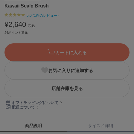
Kawaii Scalp Brush
ASICS
アシックス
5.0 (1件のレビュー)
¥2,640
税込
24ポイント還元
Ballelite
バレリット
BANDOLIER
カートに入れる
バンドリヤー
Barbour
お気に入りに追加する
バブアー
Beyond Closet
店舗在庫を見る
ビヨンドクローゼット
ギフトラッピングについて
配送について
Calvin Klein
カルバン・クライン
商品説明
サイズ／詳細
CELFORD
セルフォード