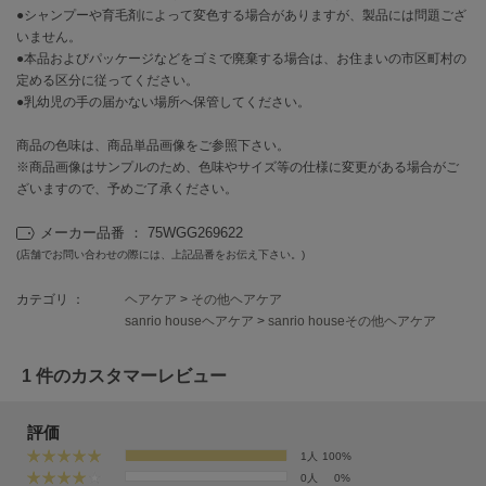
EIMY ISTOIRE
●シャンプーや育毛剤によって変色する場合がありますが、製品には問題ござ
エイミー イストワール
いません。
●本品およびパッケージなどをゴミで廃棄する場合は、お住まいの市区町村の
emmi
定める区分に従ってください。
エミ
●乳幼児の手の届かない場所へ保管してください。
emmi atelier
エミ アトリエ
商品の色味は、商品単品画像をご参照下さい。
※商品画像はサンプルのため、色味やサイズ等の仕様に変更がある場合がご
ざいますので、予めご了承ください。
emmi yoga
エミヨガ
メーカー品番 ： 75WGG269622
ETRÉ TOKYO
(店舗でお問い合わせの際には、上記品番をお伝え下さい。)
エトレトウキョウ
カテゴリ ：
ヘアケア
>
その他ヘアケア
ey
sanrio houseヘアケア
>
sanrio houseその他ヘアケア
アイ
1 件のカスタマーレビュー
FILA
フィラ
評価
1人
100%
FRAY I.D
0人
0%