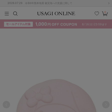
2026.07.29
令和8年熊本地震 被災地への支援に関して
0
MEN
MEN
KIDS
KIDS
BABY
BABY
BEAUTY
BEAUTY
LIFE STYLE
LIFE STYLE
検索
お気
カー
に入
ト
り
(715)
(3074)
B
C
D
E
F
G
I
J
K
L
M
N
ス/ドレス (1179)
P
Q
R
S
T
U
(570)
その
W
X
Y
Z
他
890)
ルームウェア (535)
ACYM
アシーム
(121)