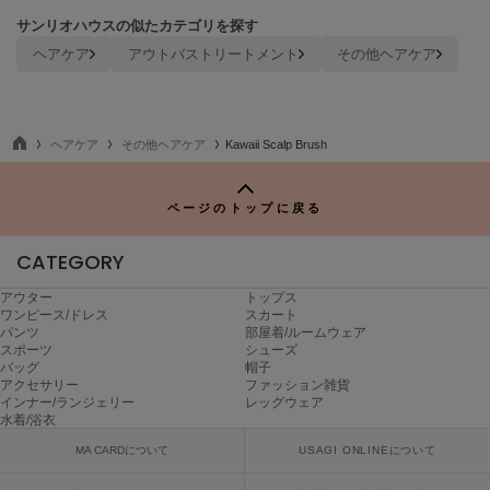
poláura
サンリオハウスの似たカテゴリを探す
ポローラ
ヘアケア
アウトバストリートメント
その他ヘアケア
PUMA
プーマ
ヘアケア
その他ヘアケア
Kawaii Scalp Brush
TO
Reebok
P
リーボック
ページのトップに戻る
CATEGORY
SALOMON
サロモン
アウター
トップス
ワンピース/ドレス
スカート
パンツ
部屋着/ルームウェア
sanrio house
スポーツ
シューズ
サンリオハウス
バッグ
帽子
アクセサリー
ファッション雑貨
SESAME STREET MARKET
インナー/ランジェリー
レッグウェア
セサミストリートマーケット
水着/浴衣
MA CARDについて
USAGI ONLINEについて
SHAKA
シャカ