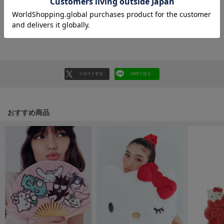
HUNTER
ハンター
レビューはマイページのご注文履歴から投稿いただけます
HOKA ONEONE
返品・キャンセルについて
ホカ オネオネ
リポストする
LINEで送る
KEEN
キーン
おすすめ商品
LAATO
ラート
le
ル
le coq sportif
ルコックスポルティフ
LeSportsac
レスポートサック