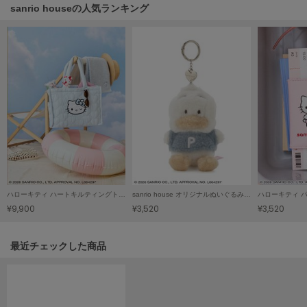
sanrio houseの人気ランキング
Mila Owen
ミラオーウェン
MOIGE
モワージュ
MUCHA
ミュシャ
NEW Balance
ニューバランス
nezu
ハローキティ ハートキルティングトートバッグ
sanrio house オリジナルぬいぐるみチャーム
ハローキティ 
ネズ
¥9,900
¥3,520
¥3,520
NIKE
ナイキ
関連記事
最近チェックした商品
NOWNS
ナウンス
null.