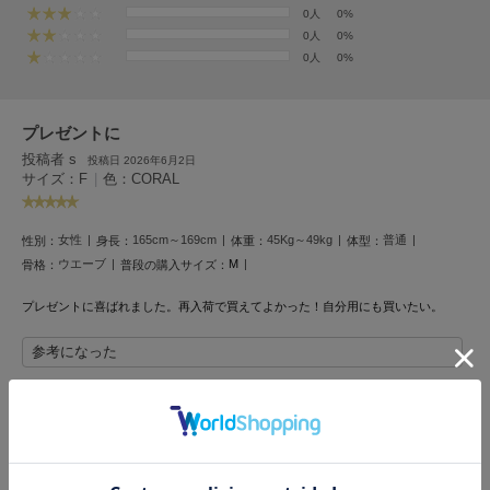
フレイアイディー
0人
0%
0人
0%
FURFUR
0人
0%
ファーファー
プレゼントに
gelato pique
投稿者 s
投稿日 2026年6月2日
ジェラート ピケ
サイズ：F
|
色：CORAL
GELATO PIQUE CAT&DOG
ジェラート ピケ キャットアンドドッグ
女性
165cm～169cm
45Kg～49kg
普通
性別：
身長：
体重：
体型：
ウエーブ
M
骨格：
普段の購入サイズ：
gelato pique Sleep
ジェラート ピケ スリープ
プレゼントに喜ばれました。再入荷で買えてよかった！自分用にも買いたい。
GRAMICCI
参考になった
グラミチ
Henon.
レビュー投稿で全員に30ポイントプレゼント！
へノン
レビューを書く