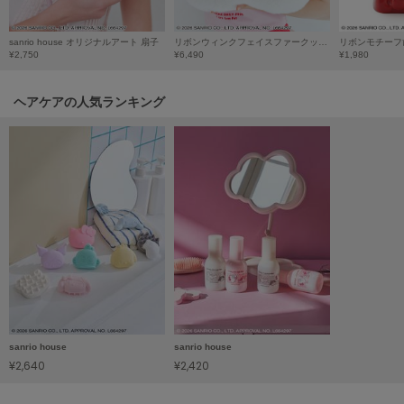
LILY BROWN
リリーブラウン
sanrio house オリジナルアート 扇子
リボンウィンクフェイスファークッション
リボンモチーフ
¥2,750
¥6,490
¥1,980
LILY BROWN Lingerie
リリーブラウンランジェリー
ヘアケアの人気ランキング
LITTLE UNION TOKYO
リトルユニオン トウキョウ
made of Organics
メイドオブオーガニクス
MICHU COQUETTE
ミチュ コケット
MIESROHE
ミースロエ
sanrio house
sanrio house
miies miim
¥2,640
¥2,420
ミーエスミーム