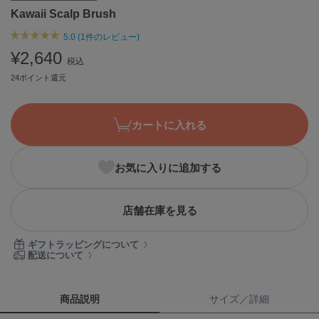
Kawaii Scalp Brush
ASICS
アシックス
5.0 (1件のレビュー)
¥2,640
税込
24ポイント還元
Ballelite
バレリット
BANDOLIER
カートに入れる
バンドリヤー
Barbour
お気に入りに追加する
バブアー
Beyond Closet
店舗在庫を見る
ビヨンドクローゼット
ギフトラッピングについて
配送について
Calvin Klein
カルバン・クライン
商品説明
サイズ／詳細
CELFORD
セルフォード