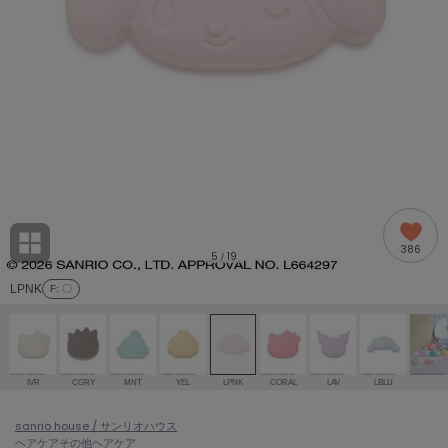
adidas
アディダス
(2005)
adidas by Stella McCartney
アディダス バイ ステラマッカートニー
916)
ALLISON BROWN
アリソンブラウン
07)
amabro
アマブロ
リー (664)
Ame no chi Hare
386
アメノチハレ
5
19
/
ョン雑貨 (865)
LPNK
F
: 〇
AMOMMA
アモマ
/ランジェリー (127)
ánuans
ェア (121)
アニュアンス
IVR
CGRY
MNT
YEL
LPNK
CORAL
LAV
LBLU
ànuke
 (124)
sanrio house / サンリオハウス
アンヌーク
ヘアケア
その他ヘアケア