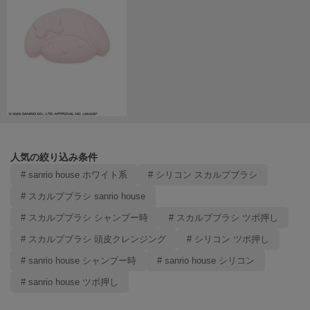
ヌル
On
オン
Onitsuka Tiger
オニツカ タイガー
ORGUE
オルグ
人気の絞り込み条件
# sanrio house ホワイト系
# シリコン スカルプブラシ
ORR
オル
# スカルプブラシ sanrio house
# スカルプブラシ シャンプー時
# スカルプブラシ ツボ押し
# スカルプブラシ 頭皮クレンジング
# シリコン ツボ押し
PATRICK
パトリック
# sanrio house シャンプー時
# sanrio house シリコン
Philly chocolate
# sanrio house ツボ押し
フィリーチョコレート