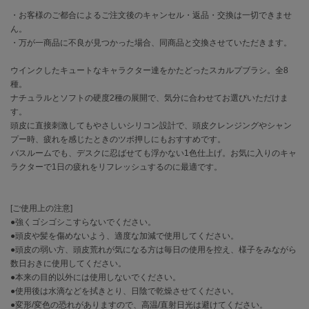
・お客様のご都合によるご注文後のキャンセル・返品・交換は一切できませ
célon
ん。
セロン
・万が一商品に不良が見つかった場合、同商品と交換させていただきます。
Clarks Premium
ウインクしたキュートなキャラクター達をかたどったスカルプブラシ。全8
クラークス
種。
ナチュラルとソフトの硬度2種の展開で、気分に合わせてお選びいただけま
CODE A
す。
コードエー
頭皮に直接刺激してもやさしいシリコン設計で、頭皮クレンジングやシャン
プー時、疲れを感じたときのツボ押しにもおすすめです。
COLE HAAN
バスルームでも、デスクに忍ばせても浮かない1色仕上げ。お気に入りのキャ
コール ハーン
ラクターで1日の疲れをリフレッシュするのに最適です。
CONVERSE
コンバース
[ご使用上の注意]
●強くゴシゴシこすらないでください。
●頭皮や髪を傷めないよう、適度な加減で使用してください。
DANSKIN
●頭皮の弱い方、頭皮荒れが気になる方は毎日の使用を控え、様子をみながら
ダンスキン
数日おきに使用してください。
●本来の目的以外には使用しないでください。
●使用後は水滴などを拭きとり、日陰で乾燥させてください。
●変形/変色の恐れがありますので、高温/直射日光は避けてください。