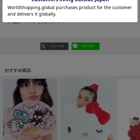
HUNTER
ハンター
レビューはマイページのご注文履歴から投稿いただけます
HOKA ONEONE
返品・キャンセルについて
ホカ オネオネ
リポストする
LINEで送る
KEEN
キーン
おすすめ商品
LAATO
ラート
le
ル
le coq sportif
ルコックスポルティフ
LeSportsac
レスポートサック