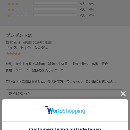
フレイアイディー
0人
0%
0人
0%
FURFUR
0人
0%
ファーファー
プレゼントに
gelato pique
投稿者 s
投稿日 2026年6月2日
ジェラート ピケ
サイズ：F
|
色：CORAL
GELATO PIQUE CAT&DOG
ジェラート ピケ キャットアンドドッグ
女性
165cm～169cm
45Kg～49kg
普通
性別：
身長：
体重：
体型：
ウエーブ
M
骨格：
普段の購入サイズ：
gelato pique Sleep
ジェラート ピケ スリープ
プレゼントに喜ばれました。再入荷で買えてよかった！自分用にも買いたい。
GRAMICCI
参考になった
グラミチ
Henon.
レビュー投稿で全員に30ポイントプレゼント！
へノン
レビューを書く