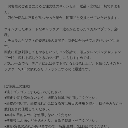
・お客様のご都合によるご注文後のキャンセル・返品・交換は一切できませ
célon
ん。
セロン
・万が一商品に不良が見つかった場合、同商品と交換させていただきます。
Clarks Premium
ウインクしたキュートなキャラクター達をかたどったスカルプブラシ。全8
クラークス
種。
ナチュラルとソフトの硬度2種の展開で、気分に合わせてお選びいただけま
CODE A
す。
コードエー
頭皮に直接刺激してもやさしいシリコン設計で、頭皮クレンジングやシャン
プー時、疲れを感じたときのツボ押しにもおすすめです。
COLE HAAN
バスルームでも、デスクに忍ばせても浮かない1色仕上げ。お気に入りのキャ
コール ハーン
ラクターで1日の疲れをリフレッシュするのに最適です。
CONVERSE
コンバース
[ご使用上の注意]
●強くゴシゴシこすらないでください。
●頭皮や髪を傷めないよう、適度な加減で使用してください。
DANSKIN
●頭皮の弱い方、頭皮荒れが気になる方は毎日の使用を控え、様子をみながら
ダンスキン
数日おきに使用してください。
●本来の目的以外には使用しないでください。
●使用後は水滴などを拭きとり、日陰で乾燥させてください。
●変形/変色の恐れがありますので、高温/直射日光は避けてください。