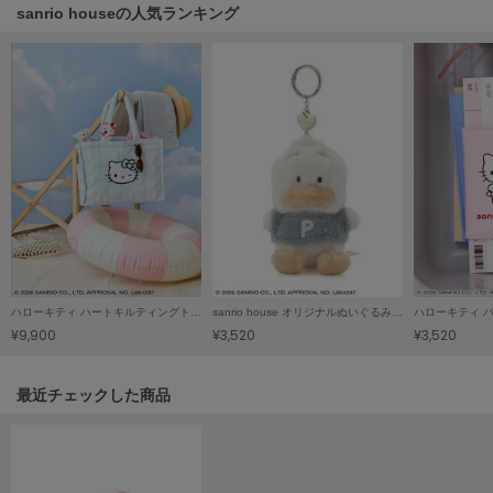
sanrio houseの人気ランキング
Mila Owen
ミラオーウェン
MOIGE
モワージュ
MUCHA
ミュシャ
NEW Balance
ニューバランス
nezu
ハローキティ ハートキルティングトートバッグ
sanrio house オリジナルぬいぐるみチャーム
ハローキティ 
ネズ
¥9,900
¥3,520
¥3,520
NIKE
ナイキ
関連記事
最近チェックした商品
NOWNS
ナウンス
null.