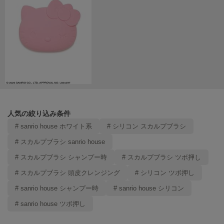
ヌル
On
オン
Onitsuka Tiger
オニツカ タイガー
ORGUE
オルグ
人気の絞り込み条件
# sanrio house ホワイト系
# シリコン スカルプブラシ
ORR
オル
# スカルプブラシ sanrio house
# スカルプブラシ シャンプー時
# スカルプブラシ ツボ押し
# スカルプブラシ 頭皮クレンジング
# シリコン ツボ押し
PATRICK
パトリック
# sanrio house シャンプー時
# sanrio house シリコン
Philly chocolate
# sanrio house ツボ押し
フィリーチョコレート