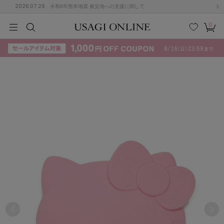
2026.07.29
令和8年熊本地震 被災地への支援に関して
0
MEN
MEN
KIDS
KIDS
BABY
BABY
BEAUTY
BEAUTY
LIFE STYLE
LIFE STYLE
検索
お気
カー
に入
ト
り
(715)
(3074)
B
C
D
E
F
G
I
J
K
L
M
N
ス/ドレス (1179)
P
Q
R
S
T
U
(570)
その
W
X
Y
Z
他
890)
ルームウェア (535)
ACYM
アシーム
(121)