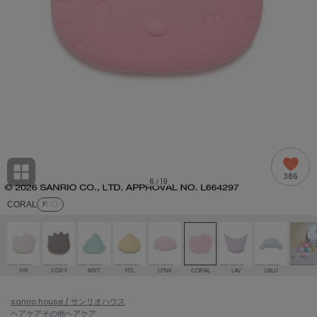
adidas
アディダス
(2005)
adidas by Stella McCartney
アディダス バイ ステラマッカートニー
916)
ALLISON BROWN
アリソンブラウン
07)
amabro
アマブロ
リー (664)
Ame no chi Hare
386
アメノチハレ
6
19
/
ョン雑貨 (865)
CORAL
F
: 〇
AMOMMA
アモマ
/ランジェリー (127)
ánuans
ェア (121)
アニュアンス
IVR
CGRY
MNT
YEL
LPNK
CORAL
LAV
LBLU
ànuke
 (124)
sanrio house / サンリオハウス
アンヌーク
ヘアケア
その他ヘアケア