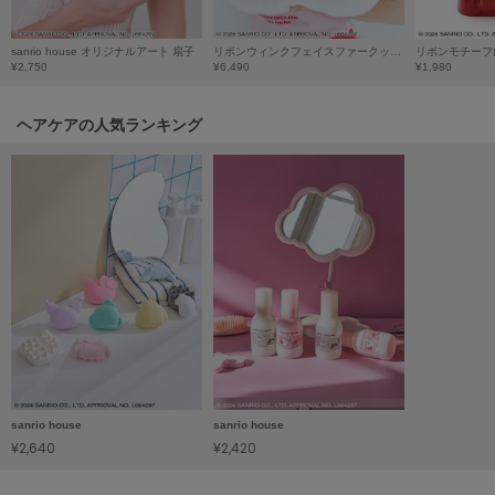
LILY BROWN
リリーブラウン
sanrio house オリジナルアート 扇子
リボンウィンクフェイスファークッション
リボンモチーフ
¥2,750
¥6,490
¥1,980
LILY BROWN Lingerie
リリーブラウンランジェリー
ヘアケアの人気ランキング
LITTLE UNION TOKYO
リトルユニオン トウキョウ
made of Organics
メイドオブオーガニクス
MICHU COQUETTE
ミチュ コケット
MIESROHE
ミースロエ
sanrio house
sanrio house
miies miim
¥2,640
¥2,420
ミーエスミーム