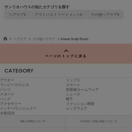
poláura
サンリオハウスの似たカテゴリを探す
ポローラ
ヘアケア
アウトバストリートメント
その他ヘアケア
PUMA
プーマ
ヘアケア
その他ヘアケア
Kawaii Scalp Brush
TO
Reebok
P
リーボック
ページのトップに戻る
CATEGORY
SALOMON
サロモン
アウター
トップス
ワンピース/ドレス
スカート
パンツ
部屋着/ルームウェア
sanrio house
スポーツ
シューズ
サンリオハウス
バッグ
帽子
アクセサリー
ファッション雑貨
SESAME STREET MARKET
インナー/ランジェリー
レッグウェア
セサミストリートマーケット
水着/浴衣
MA CARDについて
USAGI ONLINEについて
SHAKA
シャカ