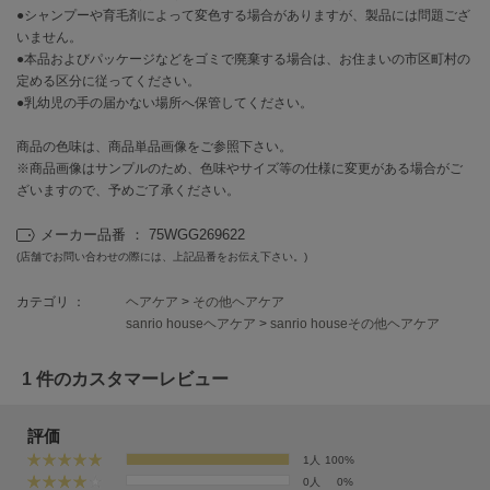
EIMY ISTOIRE
●シャンプーや育毛剤によって変色する場合がありますが、製品には問題ござ
エイミー イストワール
いません。
●本品およびパッケージなどをゴミで廃棄する場合は、お住まいの市区町村の
emmi
定める区分に従ってください。
エミ
●乳幼児の手の届かない場所へ保管してください。
emmi atelier
エミ アトリエ
商品の色味は、商品単品画像をご参照下さい。
※商品画像はサンプルのため、色味やサイズ等の仕様に変更がある場合がご
ざいますので、予めご了承ください。
emmi yoga
エミヨガ
メーカー品番 ： 75WGG269622
ETRÉ TOKYO
(店舗でお問い合わせの際には、上記品番をお伝え下さい。)
エトレトウキョウ
カテゴリ ：
ヘアケア
>
その他ヘアケア
ey
sanrio houseヘアケア
>
sanrio houseその他ヘアケア
アイ
1 件のカスタマーレビュー
FILA
フィラ
評価
1人
100%
FRAY I.D
0人
0%