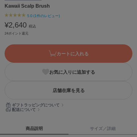
Kawaii Scalp Brush
ASICS
アシックス
5.0 (1件のレビュー)
¥2,640
税込
24ポイント還元
Ballelite
バレリット
BANDOLIER
カートに入れる
バンドリヤー
Barbour
お気に入りに追加する
バブアー
Beyond Closet
店舗在庫を見る
ビヨンドクローゼット
ギフトラッピングについて
配送について
Calvin Klein
カルバン・クライン
商品説明
サイズ／詳細
CELFORD
セルフォード