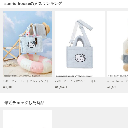
sanrio houseの人気ランキング
Mila Owen
ミラオーウェン
MOIGE
モワージュ
MUCHA
ミュシャ
NEW Balance
ニューバランス
nezu
ハローキティ ハートキルティングトートバッグ
ハローキティ ２WAYハートキルティングバッグ
ネズ
¥9,900
¥5,940
¥3,520
NIKE
ナイキ
関連記事
最近チェックした商品
NOWNS
ナウンス
null.