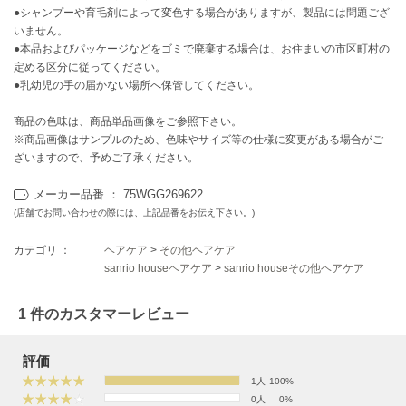
EIMY ISTOIRE
●シャンプーや育毛剤によって変色する場合がありますが、製品には問題ござ
エイミー イストワール
いません。
●本品およびパッケージなどをゴミで廃棄する場合は、お住まいの市区町村の
emmi
定める区分に従ってください。
エミ
●乳幼児の手の届かない場所へ保管してください。
emmi atelier
エミ アトリエ
商品の色味は、商品単品画像をご参照下さい。
※商品画像はサンプルのため、色味やサイズ等の仕様に変更がある場合がご
ざいますので、予めご了承ください。
emmi yoga
エミヨガ
メーカー品番 ： 75WGG269622
ETRÉ TOKYO
(店舗でお問い合わせの際には、上記品番をお伝え下さい。)
エトレトウキョウ
カテゴリ ：
ヘアケア
>
その他ヘアケア
ey
sanrio houseヘアケア
>
sanrio houseその他ヘアケア
アイ
1 件のカスタマーレビュー
FILA
フィラ
評価
1人
100%
FRAY I.D
0人
0%