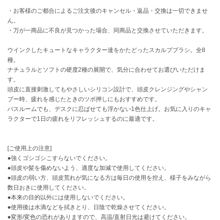
・お客様のご都合によるご注文後のキャンセル・返品・交換は一切できませ
célon
ん。
セロン
・万が一商品に不良が見つかった場合、同商品と交換させていただきます。
Clarks Premium
ウインクしたキュートなキャラクター達をかたどったスカルプブラシ。全8
クラークス
種。
ナチュラルとソフトの硬度2種の展開で、気分に合わせてお選びいただけま
CODE A
す。
コードエー
頭皮に直接刺激してもやさしいシリコン設計で、頭皮クレンジングやシャン
プー時、疲れを感じたときのツボ押しにもおすすめです。
COLE HAAN
バスルームでも、デスクに忍ばせても浮かない1色仕上げ。お気に入りのキャ
コール ハーン
ラクターで1日の疲れをリフレッシュするのに最適です。
CONVERSE
コンバース
[ご使用上の注意]
●強くゴシゴシこすらないでください。
●頭皮や髪を傷めないよう、適度な加減で使用してください。
DANSKIN
●頭皮の弱い方、頭皮荒れが気になる方は毎日の使用を控え、様子をみながら
ダンスキン
数日おきに使用してください。
●本来の目的以外には使用しないでください。
●使用後は水滴などを拭きとり、日陰で乾燥させてください。
●変形/変色の恐れがありますので、高温/直射日光は避けてください。