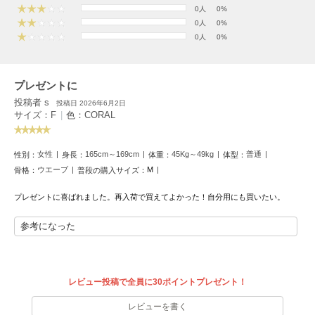
フレイアイディー
0人
0%
0人
0%
FURFUR
0人
0%
ファーファー
プレゼントに
gelato pique
投稿者 s
投稿日 2026年6月2日
ジェラート ピケ
サイズ：F
|
色：CORAL
GELATO PIQUE CAT&DOG
ジェラート ピケ キャットアンドドッグ
女性
165cm～169cm
45Kg～49kg
普通
性別：
身長：
体重：
体型：
ウエーブ
M
骨格：
普段の購入サイズ：
gelato pique Sleep
ジェラート ピケ スリープ
プレゼントに喜ばれました。再入荷で買えてよかった！自分用にも買いたい。
GRAMICCI
参考になった
グラミチ
Henon.
レビュー投稿で全員に30ポイントプレゼント！
へノン
レビューを書く