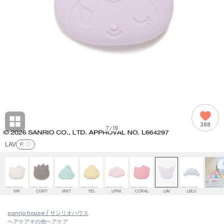
adidas
アディダス
(2008)
adidas by Stella McCartney
アディダス バイ ステラマッカートニー
914)
ALLISON BROWN
アリソンブラウン
03)
amabro
アマブロ
リー (655)
Ame no chi Hare
388
アメノチハレ
7
19
/
ョン雑貨 (848)
LAV
F
: 〇
AMOMMA
アモマ
/ランジェリー (127)
ánuans
ェア (124)
アニュアンス
IVR
CGRY
MNT
YEL
LPNK
CORAL
LAV
LBLU
ànuke
 (121)
sanrio house / サンリオハウス
アンヌーク
ヘアケア
その他ヘアケア