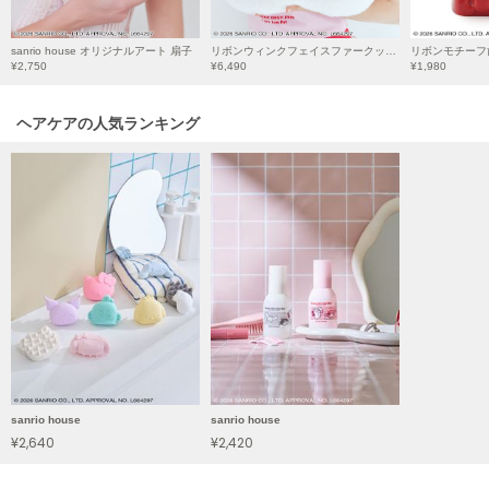
LILY BROWN
リリーブラウン
sanrio house オリジナルアート 扇子
リボンウィンクフェイスファークッション
リボンモチーフ
¥2,750
¥6,490
¥1,980
LILY BROWN Lingerie
リリーブラウンランジェリー
ヘアケアの人気ランキング
LITTLE UNION TOKYO
リトルユニオン トウキョウ
made of Organics
メイドオブオーガニクス
MICHU COQUETTE
ミチュ コケット
MIESROHE
ミースロエ
sanrio house
sanrio house
miies miim
¥2,640
¥2,420
ミーエスミーム