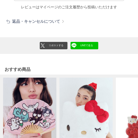
HUNTER
ハンター
レビューはマイページのご注文履歴から投稿いただけます
HOKA ONEONE
返品・キャンセルについて
ホカ オネオネ
リポストする
LINEで送る
KEEN
キーン
おすすめ商品
LAATO
ラート
le
ル
le coq sportif
ルコックスポルティフ
LeSportsac
レスポートサック