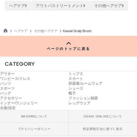
poláura
ヘアケア
アウトバストリートメント
その他ヘアケア
ポローラ
PUMA
プーマ
ヘアケア
その他ヘアケア
Kawaii Scalp Brush
TO
P
ページのトップに戻る
Reebok
リーボック
CATEGORY
アウター
トップス
SALOMON
ワンピース/ドレス
スカート
サロモン
パンツ
部屋着/ルームウェア
スポーツ
シューズ
バッグ
帽子
sanrio house
アクセサリー
ファッション雑貨
サンリオハウス
インナー/ランジェリー
レッグウェア
水着/浴衣
SESAME STREET MARKET
セサミストリートマーケット
MA CARDについて
USAGI ONLINEについて
プライバシーポリシー
特定商取引法に基づく表示
SHAKA
シャカ