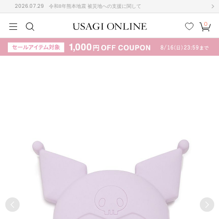
2026.07.29
令和8年熊本地震 被災地への支援に関して
0
MEN
MEN
KIDS
KIDS
BABY
BABY
BEAUTY
BEAUTY
LIFE STYLE
LIFE STYLE
検索
お気
カー
に入
ト
り
(708)
(3024)
B
C
D
E
F
G
I
J
K
L
M
N
ス/ドレス (1160)
P
Q
R
S
T
U
(561)
その
W
X
Y
Z
他
882)
ルームウェア (541)
ACYM
アシーム
(121)