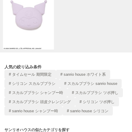
ヌル
On
オン
Onitsuka Tiger
オニツカ タイガー
ORGUE
オルグ
人気の絞り込み条件
# タイムセール 期間限定
# sanrio house ホワイト系
ORR
オル
# シリコン スカルプブラシ
# スカルプブラシ sanrio house
# スカルプブラシ シャンプー時
# スカルプブラシ ツボ押し
# スカルプブラシ 頭皮クレンジング
# シリコン ツボ押し
PATRICK
パトリック
# sanrio house シャンプー時
# sanrio house シリコン
Philly chocolate
フィリーチョコレート
サンリオハウスの似たカテゴリを探す