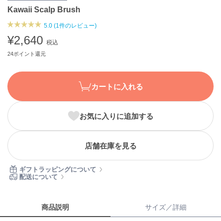
Kawaii Scalp Brush
ASICS
アシックス
5.0 (1件のレビュー)
¥2,640
税込
24ポイント還元
Ballelite
バレリット
BANDOLIER
カートに入れる
バンドリヤー
Barbour
お気に入りに追加する
バブアー
Beyond Closet
店舗在庫を見る
ビヨンドクローゼット
ギフトラッピングについて
配送について
Calvin Klein
カルバン・クライン
商品説明
サイズ／詳細
CELFORD
セルフォード