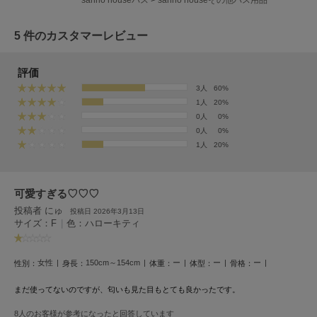
HUNTER
ハンター
5 件のカスタマーレビュー
HOKA ONEONE
ホカ オネオネ
評価
3人
60%
1人
20%
KEEN
0人
0%
キーン
0人
0%
1人
20%
LAATO
ラート
可愛すぎる♡♡♡
投稿者 にゅ
投稿日 2026年3月13日
le
サイズ：F
|
色：ハローキティ
ル
le coq sportif
女性
150cm～154cm
ー
ー
ー
性別：
身長：
体重：
体型：
骨格：
ルコックスポルティフ
まだ使ってないのですが、匂いも見た目もとても良かったです。
LeSportsac
レスポートサック
8人のお客様が参考になったと回答しています