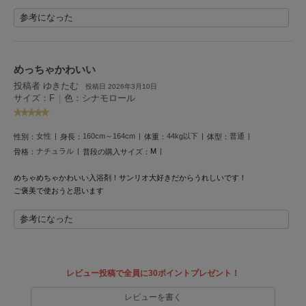
ヌル
参考になった
On
めっちゃかわいい
オン
投稿者 ゆきたむ
投稿日 2026年3月10日
サイズ：F
|
色：シナモロール
Onitsuka Tiger
オニツカ タイガー
女性
160cm～164cm
44kg以下
普通
ORGUE
性別：
身長：
体重：
体型：
オルグ
ナチュラル
M
骨格：
普段の購入サイズ：
ORR
めちゃめちゃかわいい入浴剤！
サンリオ大好きだからうれしいです！
オル
ご褒美で使おうと思います
参考になった
PATRICK
パトリック
レビュー投稿で全員に30ポイントプレゼント！
Philly chocolate
フィリーチョコレート
レビューを書く