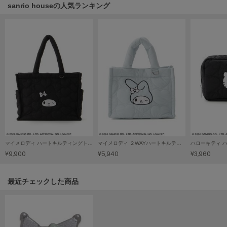
sanrio houseの人気ランキング
SUICOKE
スイコック
SUPERGA
スペルガ
swanë
スワネ
TAW&TOE
トーアンドトー
マイメロディ ハートキルティングトートバッグ
マイメロディ ２WAYハートキルティングバッグ
¥9,900
¥5,940
¥3,960
TEVA
テバ
関連記事
最近チェックした商品
The Barnnet
ザバーネット
THE NORTH FACE
ザ・ノース・フェイス