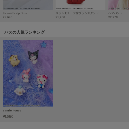
Sneakers by emmi
Kawaii Scalp Brush
リボンモチーフ歯ブラシスタンド
ヘアバンド
スニーカーズ バイ エミ
¥2,640
¥1,980
¥2,970
Snow Peak
スノーピーク
バスの人気ランキング
SNIDEL
スナイデル
SNIDEL HOME
スナイデル ホーム
SOFER
ソフェル
SOMEWHERE BUTTER.
サムウェアバター
SORIN
sanrio house
ソリン
¥1,650
Stylevoice for xxx
スタイルヴォイスフォー