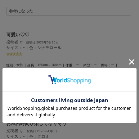
LILY BROWN
参考になった
リリーブラウン
LILY BROWN Lingerie
リリーブラウンランジェリー
可愛い♡♡
投稿者 ✩
投稿日 2026年5月16日
LITTLE UNION TOKYO
サイズ：F
|
色：シナモロール
リトルユニオン トウキョウ
女性
160cm～164cm
ー
ー
ー
性別：
身長：
体重：
体型：
骨格：
made of Organics
メイドオブオーガニクス
見た目がとっても可愛い♡
香りもいい匂い！
使うのが楽しみ♪
1人のお客様が参考になったと回答しています
MICHU COQUETTE
ミチュ コケット
参考になった
MIESROHE
ミースロエ
お風呂時間が楽しくなりそう
miies miim
ミーエスミーム
投稿者 ゆ
投稿日 2026年4月8日
サイズ：F
|
色：クロミ