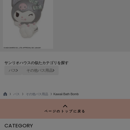
TODAYFUL
トゥデイフル
TSURU by Mariko Oikawa
ツルバイマリコオイカワ
UGG
アグ
サンリオハウスの似たカテゴリを探す
UNDERSON UNDERSON
バス
その他バス用品
アンダーソン アンダーソン
un/neu
アンノイ
バス
その他バス用品
Kawaii Bath Bomb
TO
URBAN RESEARCH ROSSO
P
アーバンリサーチ ロッソ
ページのトップに戻る
USAGI Books
ウサギブックス
CATEGORY