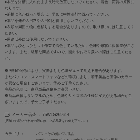
フレイアイディー
●本品を浴槽に入れたまま長時間放置しないでください。着色・変質の原因に
なります。
FURFUR
●浴槽に色が残った場合は、早めに中性洗剤で洗ってください。
ファーファー
●本品を他の入浴料や入浴剤と併用しないでください。
●衣類や周囲の物に色移りする場合がありますので、取り扱いには注意してく
ださい。
●用途以外には使用しないでください。
gelato pique
●本品はひとつひとつ手作業で着色しているため、色味や形状に個体差がござ
ジェラート ピケ
います。また、繊細な商品ですので、開封やお取り扱いの際はご注意くださ
い。
GELATO PIQUE CAT&DOG
ジェラート ピケ キャットアンドドッグ
※照明の関係により、実際よりも色味が違って見える場合があります。
またパソコン・スマートフォンなどの環境により、若干製品と画像のカラー
gelato pique Sleep
ジェラート ピケ スリープ
が異なる場合もございます。予めご了承ください。
商品の色味は、商品単品画像をご参照下さい。
※商品画像はサンプルのため、色味やサイズ等の仕様に変更がある場合がご
GRAMICCI
グラミチ
ざいますので、予めご了承ください。
メーカー品番 ： 75WLG269614
(店舗でお問い合わせの際には、上記品番をお伝え下さい。)
Henon.
へノン
カテゴリ ：
バス
>
その他バス用品
sanrio houseバス
>
sanrio houseその他バス用品