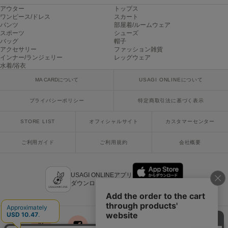
USAGI Gallery
アウター
トップス
ウサギギャラリー
ワンピース/ドレス
スカート
パンツ
部屋着/ルームウェア
スポーツ
シューズ
USAGI Gift
バッグ
帽子
ウサギギフト
アクセサリー
ファッション雑貨
インナー/ランジェリー
レッグウェア
USAGI Item
水着/浴衣
ウサギアイテム
MA CARDについて
USAGI ONLINEについて
USAGI Vintage
ウサギヴィンテージ
プライバシーポリシー
特定商取引法に基づく表示
STORE LIST
オフィシャルサイト
カスタマーセンター
VEJA
ご利用ガイド
ご利用規約
会社概要
ヴェジャ
USAGI ONLINEアプリ
ダウンロードはこちら