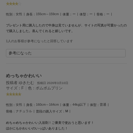
Mila Owen
ミラオーウェン
女性
155cm～159cm
ー
ー
ー
性別：
身長：
体重：
体型：
骨格：
MOIGE
モワージュ
プレゼント用に購入したので中身は見ていませんが、サイトの写真が可愛かったの
で購入しました。喜んでくれると嬉しいです。
MUCHA
1人のお客様が参考になったと回答しています
ミュシャ
参考になった
NEW Balance
ニューバランス
めっちゃかわいい
nezu
投稿者 ゆきたむ
投稿日 2026年3月10日
ネズ
サイズ：F
|
色：ポムポムプリン
NIKE
ナイキ
女性
160cm～164cm
44kg以下
普通
性別：
身長：
体重：
体型：
ナチュラル
M
骨格：
普段の購入サイズ：
NOWNS
ナウンス
めちゃめちゃかわいい入浴剤！ご褒美で使おうと思います！
ほかにもかわいいのいっぱいありました！
null.