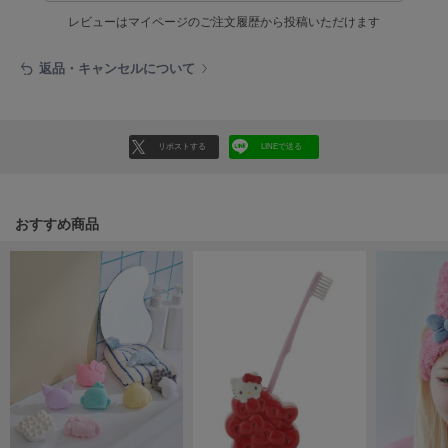
poláura
レビューはマイページのご注文履歴から投稿いただけます
ポローラ
返品・キャンセルについて
PUMA
プーマ
リポストする
LINEで送る
Reebok
リーボック
おすすめ商品
SALOMON
サロモン
sanrio house
サンリオハウス
SESAME STREET MARKET
セサミストリートマーケット
SHAKA
シャカ