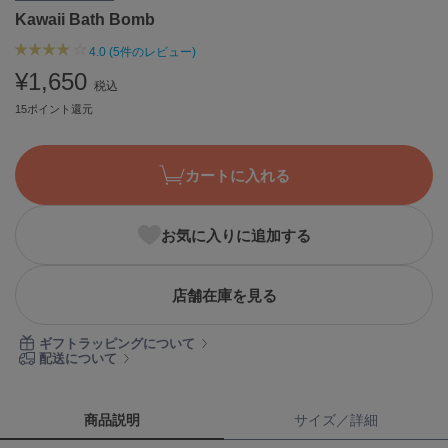
Kawaii Bath Bomb
ASICS
アシックス
4.0 (5件のレビュー)
¥1,650
税込
15ポイント還元
Ballelite
バレリット
BANDOLIER
カートに入れる
バンドリヤー
Barbour
お気に入りに追加する
バブアー
Beyond Closet
店舗在庫を見る
ビヨンドクローゼット
ギフトラッピングについて
配送について
Calvin Klein
カルバン・クライン
商品説明
サイズ／詳細
CELFORD
セルフォード