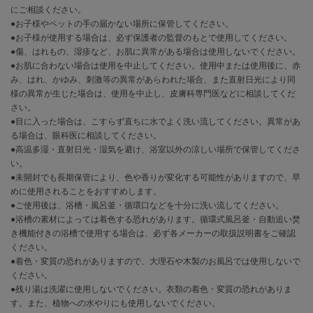
EIMY ISTOIRE
にご相談ください。
エイミー イストワール
●お子様やペットの手の届かない場所に保管してください。
●お子様が使用する場合は、必ず保護者の監督のもとで使用してください。
emmi
●傷、はれもの、湿疹など、お肌に異常がある場合は使用しないでください。
エミ
●お肌に合わない場合は使用を中止してください。使用中または使用後に、赤
み、はれ、かゆみ、刺激等の異常があらわれた場合、また直射日光により同
emmi atelier
エミ アトリエ
様の異常が生じた場合は、使用を中止し、皮膚科専門医などに相談してくだ
さい。
●目に入った場合は、こすらず直ちに水でよく洗い流してください。異常があ
emmi yoga
エミヨガ
る場合は、眼科医に相談してください。
●高温多湿・直射日光・湿気を避け、浴室以外の涼しい場所で保管してくださ
ETRÉ TOKYO
い。
エトレトウキョウ
●未開封でも長期保管により、色や香りが変化する可能性がありますので、早
めに使用されることをおすすめします。
ey
●ご使用後は、浴槽・風呂釜・循環口などを十分に洗い流してください。
アイ
●浴槽の素材によっては着色する恐れがあります。循環式風呂釜・自動追い焚
き機能付きの浴槽で使用する場合は、必ず各メーカーの取扱説明書をご確認
ください。
●着色・変質の恐れがありますので、大理石や木製のお風呂では使用しないで
FILA
フィラ
ください。
●残り湯は洗濯に使用しないでください。衣類の着色・変質の恐れがありま
す。また、植物への水やりにも使用しないでください。
FRAY I.D