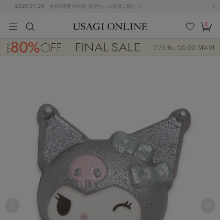
2026.07.29
令和8年熊本地震 被災地への支援に関して
0
MEN
MEN
KIDS
KIDS
BABY
BABY
BEAUTY
BEAUTY
LIFE STYLE
LIFE STYLE
検索
お気
カー
に入
ト
り
(684)
(2922)
B
C
D
E
F
G
I
J
K
L
M
N
ス/ドレス (1144)
P
Q
R
S
T
U
(546)
その
W
X
Y
Z
他
850)
ルームウェア (535)
ACYM
アシーム
(121)