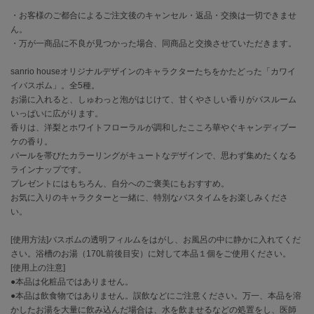
・お客様のご都合によるご注文後のキャンセル・返品・交換は一切できませ
célon
ん。
セロン
・万が一商品に不良が見つかった場合、同商品と交換させていただきます。
Clarks Premium
sanrio houseオリジナルデザインのキャラクターたちをかたどった「カワイ
クラークス
イバスボム」。全5種。
お湯に入れると、しゅわっと泡がはじけて、甘くやさしい香りがバスルーム
CODE A
いっぱいに広がります。
コードエー
香りは、洋梨とホワイトフローラルが調和したこころ華やぐキャンディブー
ケの香り。
COLE HAAN
パールを帯びたカラーリングがキュートなデザインで、思わず集めたくなる
コール ハーン
ラインナップです。
プレゼントにはもちろん、自分へのご褒美にもおすすめ。
CONVERSE
お気に入りのキャラクターと一緒に、特別なバスタイムをお楽しみくださ
コンバース
い。
[使用方法]バスボムの透明フィルムをはがし、お風呂の中に静かに入れてくだ
DANSKIN
さい。浴槽のお湯（170L前後目安）に対して本品１個をご使用ください。
ダンスキン
[使用上の注意]
●本品は化粧品ではありません。
●本品は飲食物ではありません。誤飲などにご注意ください。万一、本品を溶
かしたお湯を大量に飲み込んだ場合は、水を飲ませるなどの処置をし、医師