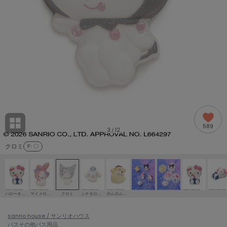
adidas
アディダス
(1996)
adidas by Stella McCartney
アディダス バイ ステラマッカートニー
893)
ALLISON BROWN
アリソンブラウン
98)
amabro
アマブロ
リー (663)
Ame no chi Hare
589
アメノチハレ
3
12
/
ョン雑貨 (857)
クロミ
F
: 〇
AMOMMA
アモマ
/ランジェリー (127)
ánuans
ェア (119)
アニュアンス
ハローキティ
マイメロディ
クロミ
シナモロール
ポムポムプリン
ànuke
 (124)
sanrio house / サンリオハウス
アンヌーク
バス
その他バス用品