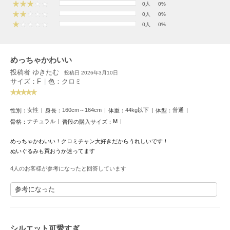
フレイアイディー
0人
0%
0人
0%
FURFUR
0人
0%
ファーファー
めっちゃかわいい
gelato pique
投稿者 ゆきたむ
投稿日 2026年3月10日
ジェラート ピケ
サイズ：F
|
色：クロミ
GELATO PIQUE CAT&DOG
ジェラート ピケ キャットアンドドッグ
女性
160cm～164cm
44kg以下
普通
性別：
身長：
体重：
体型：
ナチュラル
M
骨格：
普段の購入サイズ：
gelato pique Sleep
ジェラート ピケ スリープ
めっちゃかわいい！クロミチャン大好きだからうれしいです！
ぬいぐるみも買おうか迷ってます
GRAMICCI
グラミチ
4人のお客様が参考になったと回答しています
参考になった
Henon.
へノン
シルエット可愛すぎ