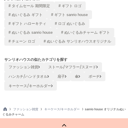
# タイムセール 期間限定
# ギフト ロゴ
Sneakers by emmi
スニーカーズ バイ エミ
# ぬいぐるみ ギフト
# ギフト sanrio house
# ギフト ハローキティ
# ロゴ ぬいぐるみ
Snow Peak
スノーピーク
# ぬいぐるみ sanrio house
# ぬいぐるみチャーム ギフト
# チェーン ロゴ
# ぬいぐるみ サンリオハウスオリジナル
SNIDEL
スナイデル
SNIDEL HOME
サンリオハウスの似たカテゴリを探す
スナイデル ホーム
ファッション雑貨
ストール/マフラー/スヌード
SOFER
ハンカチ/ハンドタオル
扇子
傘
ポーチ
ソフェル
キーケース/キーホルダー
SOMEWHERE BUTTER.
サムウェアバター
SORIN
ファッション雑貨
キーケース/キーホルダー
sanrio house オリジナルぬい
ソリン
TO
ぐるみチャーム
P
Stylevoice for xxx
スタイルヴォイスフォー