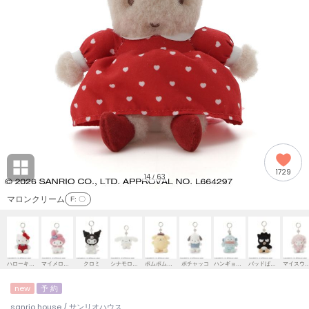
adidas
アディダス
(2008)
adidas by Stella McCartney
アディダス バイ ステラマッカートニー
916)
ALLISON BROWN
アリソンブラウン
06)
amabro
アマブロ
リー (665)
Ame no chi Hare
1729
アメノチハレ
14
63
/
ョン雑貨 (861)
マロンクリーム
F
: 〇
AMOMMA
アモマ
/ランジェリー (127)
ánuans
ェア (121)
アニュアンス
ハローキティ
マイメロディ
クロミ
シナモロール
ポムポムプリン
ポチャッコ
ハンギョドン
バッドばつ丸
マイスウィート
ànuke
new
予 約
 (124)
アンヌーク
sanrio house / サンリオハウス