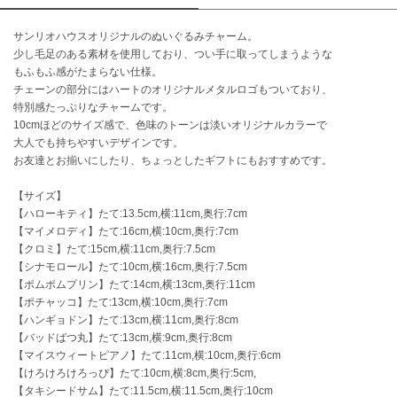
サンリオハウスオリジナルのぬいぐるみチャーム。
célon
セロン
少し毛足のある素材を使用しており、つい手に取ってしまうような
もふもふ感がたまらない仕様。
Clarks Premium
チェーンの部分にはハートのオリジナルメタルロゴもついており、
クラークス
特別感たっぷりなチャームです。
10cmほどのサイズ感で、色味のトーンは淡いオリジナルカラーで
CODE A
大人でも持ちやすいデザインです。
コードエー
お友達とお揃いにしたり、ちょっとしたギフトにもおすすめです。
COLE HAAN
【サイズ】
コール ハーン
【ハローキティ】たて:13.5cm,横:11cm,奥行:7cm
【マイメロディ】たて:16cm,横:10cm,奥行:7cm
CONVERSE
【クロミ】たて:15cm,横:11cm,奥行:7.5cm
コンバース
【シナモロール】たて:10cm,横:16cm,奥行:7.5cm
【ポムポムプリン】たて:14cm,横:13cm,奥行:11cm
【ポチャッコ】たて:13cm,横:10cm,奥行:7cm
DANSKIN
【ハンギョドン】たて:13cm,横:11cm,奥行:8cm
ダンスキン
【バッドばつ丸】たて:13cm,横:9cm,奥行:8cm
【マイスウィートピアノ】たて:11cm,横:10cm,奥行:6cm
【けろけろけろっぴ】たて:10cm,横:8cm,奥行:5cm,
【タキシードサム】たて:11.5cm,横:11.5cm,奥行:10cm