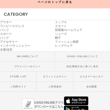
ページのトップに戻る
SUICOKE
CATEGORY
スイコック
アウター
トップス
SUPERGA
ワンピース/ドレス
スカート
スペルガ
パンツ
部屋着/ルームウェア
スポーツ
シューズ
バッグ
帽子
swanë
スワネ
アクセサリー
ファッション雑貨
インナー/ランジェリー
レッグウェア
水着/浴衣
MA CARDについて
USAGI ONLINEについて
TAW&TOE
トーアンドトー
プライバシーポリシー
特定商取引法に基づく表示
TEVA
STORE LIST
オフィシャルサイト
カスタマーセンター
テバ
ご利用ガイド
ご利用規約
会社概要
The Barnnet
ザバーネット
USAGI ONLINEアプリ
THE NORTH FACE
ザ・ノース・フェイス
ダウンロードはこちら