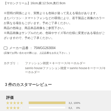
EIMY ISTOIRE
【マロンクリーム】16cm,横:12.5cm,奥行:8cm
エイミー イストワール
※照明の関係により、実際よりも色味が違って見える場合があります。
emmi
またパソコン・スマートフォンなどの環境により、若干製品と画像のカラー
エミ
が異なる場合もございます。予めご了承ください。
商品の色味は、商品単品画像をご参照下さい。
emmi atelier
エミ アトリエ
※商品画像はサンプルのため、色味やサイズ等の仕様に変更がある場合がご
ざいますので、予めご了承ください。
emmi yoga
エミヨガ
メーカー品番 ： 75WGG263004
(店舗でお問い合わせの際には、上記品番をお伝え下さい。)
ETRÉ TOKYO
エトレトウキョウ
カテゴリ ：
ファッション雑貨
>
キーケース/キーホルダー
sanrio houseファッション雑貨
>
sanrio houseキーケース/キ
ey
ーホルダー
アイ
3 件のカスタマーレビュー
FILA
評価
フィラ
3人
100%
FRAY I.D
0人
0%