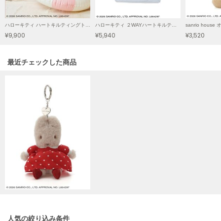
poláura
ポローラ
ハローキティ ハートキルティングトートバッグ
ハローキティ ２WAYハートキルティングバッグ
¥9,900
¥5,940
¥3,520
PUMA
プーマ
関連記事
最近チェックした商品
Reebok
リーボック
SALOMON
サロモン
sanrio house
サンリオハウス
SESAME STREET MARKET
セサミストリートマーケット
SHAKA
シャカ
人気の絞り込み条件