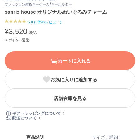
ファッション雑貨
キーケース/キーホルダー
ASICS
アシックス
sanrio house オリジナルぬいぐるみチャーム
5.0 (3件のレビュー)
¥3,520
税込
Ballelite
バレリット
32ポイント還元
BANDOLIER
バンドリヤー
カートに入れる
Barbour
バブアー
お気に入りに追加する
Beyond Closet
ビヨンドクローゼット
店舗在庫を見る
ギフトラッピングについて
Calvin Klein
配送について
カルバン・クライン
CELFORD
商品説明
サイズ／詳細
セルフォード