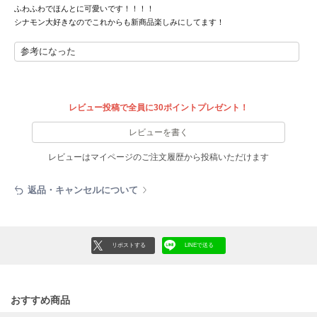
ふわふわでほんとに可愛いです！！！！
LILY BROWN
シナモン大好きなのでこれからも新商品楽しみにしてます！
リリーブラウン
参考になった
LILY BROWN Lingerie
リリーブラウンランジェリー
LITTLE UNION TOKYO
レビュー投稿で全員に30ポイントプレゼント！
リトルユニオン トウキョウ
レビューを書く
レビューはマイページのご注文履歴から投稿いただけます
made of Organics
メイドオブオーガニクス
返品・キャンセルについて
MICHU COQUETTE
ミチュ コケット
MIESROHE
リポストする
LINEで送る
ミースロエ
miies miim
ミーエスミーム
おすすめ商品