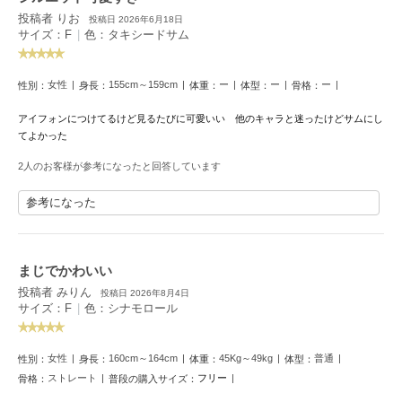
HUNTER
投稿者 りお
ハンター
投稿日 2026年6月18日
サイズ：F
|
色：タキシードサム
HOKA ONEONE
ホカ オネオネ
女性
155cm～159cm
ー
ー
ー
性別：
身長：
体重：
体型：
骨格：
アイフォンにつけてるけど見るたびに可愛いい 他のキャラと迷ったけどサムにし
てよかった
KEEN
キーン
2人のお客様が参考になったと回答しています
参考になった
LAATO
ラート
まじでかわいい
le
ル
投稿者 みりん
投稿日 2026年8月4日
サイズ：F
|
色：シナモロール
le coq sportif
ルコックスポルティフ
女性
160cm～164cm
45Kg～49kg
普通
性別：
身長：
体重：
体型：
LeSportsac
ストレート
フリー
骨格：
普段の購入サイズ：
レスポートサック