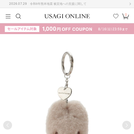
2026.07.29
令和8年熊本地震 被災地への支援に関して
0
MEN
MEN
KIDS
KIDS
BABY
BABY
BEAUTY
BEAUTY
LIFE STYLE
LIFE STYLE
検索
お気
カー
に入
ト
り
(710)
(3054)
B
C
D
E
F
G
I
J
K
L
M
N
ス/ドレス (1169)
P
Q
R
S
T
U
(568)
その
W
X
Y
Z
他
887)
ルームウェア (535)
ACYM
アシーム
(121)