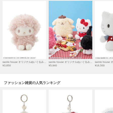
Mila Owen
ミラオーウェン
MOIGE
モワージュ
MUCHA
ミュシャ
NEW Balance
ニューバランス
sanrio house オリジナルぬいぐるみ Sサイズ
sanrio house オリジナルぬいぐるみ Mサイズ
¥3,850
¥5,940
¥16,500
nezu
ネズ
ファッション雑貨の人気ランキング
NIKE
ナイキ
NOWNS
ナウンス
null.