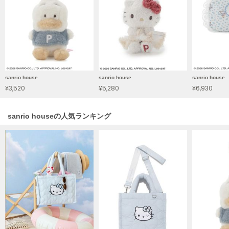
ヌル
On
オン
Onitsuka Tiger
sanrio house
sanrio house
sanrio house
オニツカ タイガー
¥3,520
¥5,280
¥6,930
ORGUE
オルグ
sanrio houseの人気ランキング
ORR
オル
PATRICK
パトリック
Philly chocolate
フィリーチョコレート