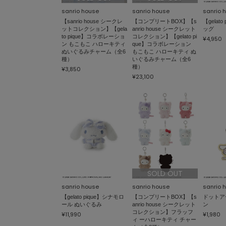
sanrio house
sanrio house
sanrio 
【sanrio house シークレ
【コンプリートBOX】【s
【gelat
ットコレクション】【gela
anrio house シークレット
ッグ
to pique】コラボレーショ
コレクション】【gelato pi
¥4,950
ン もこもこ ハローキティ
que】コラボレーション
ぬいぐるみチャーム（全6
もこもこ ハローキティ ぬ
種）
いぐるみチャーム（全6
種）
¥3,850
¥23,100
SOLD OUT
sanrio house
sanrio house
sanrio 
【gelato pique】シナモロ
【コンプリートBOX】【s
ドットア
ール ぬいぐるみ
anrio house シークレット
ン
コレクション】フラッフ
¥11,990
¥1,980
ィ ーハローキティ チャー