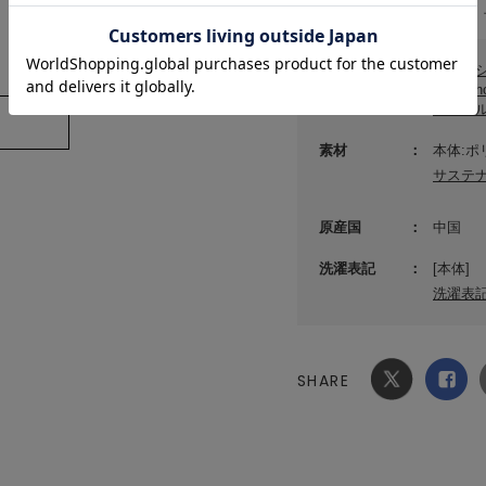
(店舗でお問い合わせの際には、
カテゴリ
ファッ
sanri
キーホ
素材
本体:ポ
サステ
原産国
中国
house
洗濯表記
[本体]
o house シークレ
洗濯表
クション】ハロ
 シークレットマ
全6種)
SHARE
Xでシ
facebook
ェア
でシェ
ア