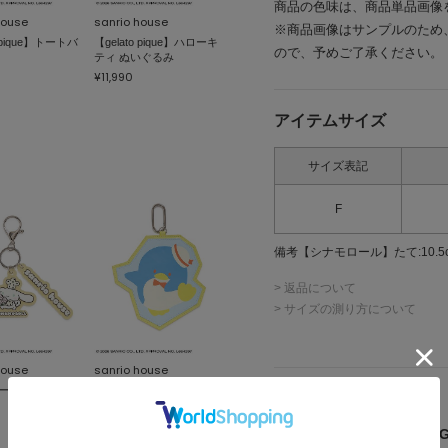
商品の色味は、商品単品画像
house
sanrio house
※商品画像はサンプルのため
o pique】トートバ
【gelato pique】ハローキ
ので、予めご了承ください。
ティ ぬいぐるみ
¥11,990
アイテムサイズ
サイズ表記
F
備考
【シナモロール】たて:10.5cm,
> 返品について
> サイズの測り方について
house
sanrio house
ートキーチェー
【ビビッドアート】フラ
詳細情報
ットポーチチャーム
¥2,970
メーカー品番 ： 75WGG