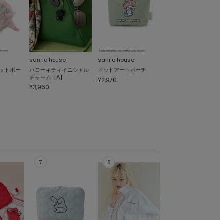
sanrio house
sanrio house
ットポー
ハローキティイニシャル
ドットアートポーチ
チャーム【A】
¥2,970
¥3,960