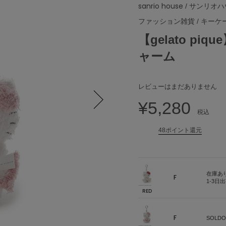
sanrio house
/ サンリオ
ファッション雑貨
/
キーケ
【gelato p
ャーム
レビューはまだありません
¥5,280
税込
Next
48ポイント還元
在庫あ
F
1-3日
RED
F
SOLDO