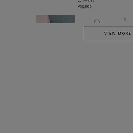
ム（全8種）
¥30,800
VIEW MORE
FURFUR
sanrio house
sanrio 
HELLO KITTYクリスタル
sanrio house オリジナル
【sanri
チャーム
ぬいぐるみチャーム
ットコレ
ーキティ
¥2,970
¥3,520
スコット(
¥1,980