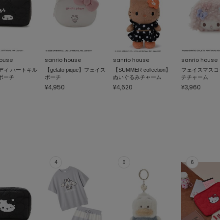
house
sanrio house
sanrio house
sanrio house
ディ ハートキル
【gelato pique】フェイス
【SUMMER collection】
フェイスマスコ
ポーチ
ポーチ
ぬいぐるみチャーム
チチャーム
¥4,950
¥4,620
¥3,960