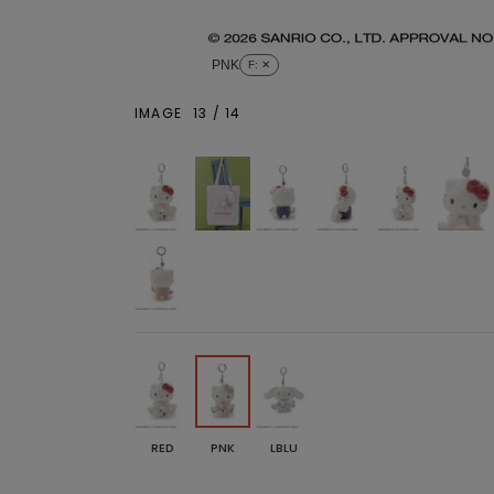
PNK
F
: ✕
IMAGE
13
/
14
RED
PNK
LBLU