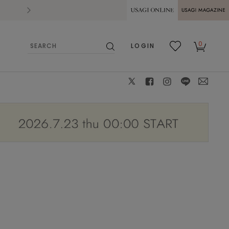
2026.07.28
熊本県熊本地方を震源とする地震の影響によ
USAGI ONLINE
USAGI
0
LOGIN
MAGAZINE
検
お気
カー
索
に入
ト
り
X
facebook
instagram
LINE
mail