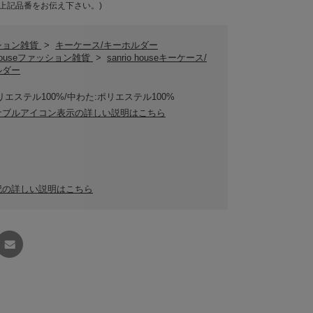
上記品番をお伝え下さい。)
ション雑貨
>
キーケース/キーホルダー
o houseファッション雑貨
>
sanrio houseキーケース/
ルダー
リエステル100%/中わた:ポリエステル100%
ナブルアイコン表示の詳しい説明はこちら
記の詳しい説明はこちら
友達に
教える