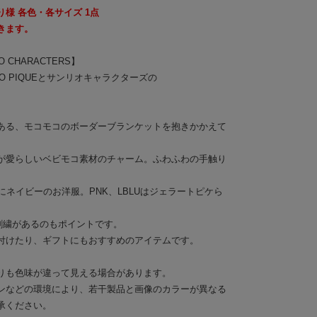
様 各色・各サイズ 1点
きます。
IO CHARACTERS】
O PIQUEとサンリオキャラクターズの
ある、モコモコのボーダーブランケットを抱きかかえて
が愛らしいベビモコ素材のチャーム。ふわふわの手触り
にネイビーのお洋服。PNK、LBLUはジェラートピケら
刺繍があるのもポイントです。
付けたり、ギフトにもおすすめのアイテムです。
りも色味が違って見える場合があります。
ンなどの環境により、若干製品と画像のカラーが異なる
承ください。