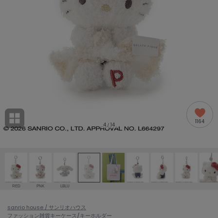
adidas
アディダス
(2005)
adidas by Stella McCartney
アディダス バイ ステラマッカートニー
916)
ALLISON BROWN
アリソンブラウン
07)
amabro
アマブロ
リー (664)
Ame no chi Hare
1164
アメノチハレ
4
14
/
ョン雑貨 (865)
AMOMMA
アモマ
/ランジェリー (127)
ánuans
ェア (121)
アニュアンス
RED
PNK
LBLU
ànuke
 (124)
sanrio house / サンリオハウス
アンヌーク
ファッション雑貨
キーケース/キーホルダー