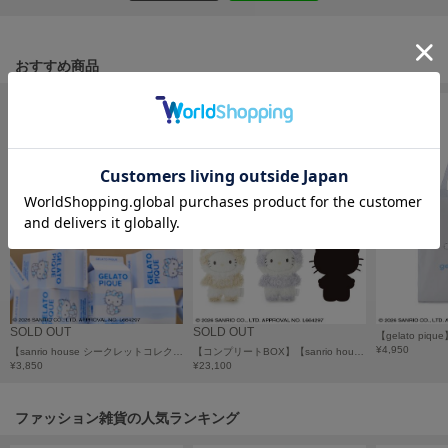
フレイアイディー
FURFUR
ファーファー
おすすめ商品
gelato pique
ジェラート ピケ
GELATO PIQUE CAT&DOG
ジェラート ピケ キャットアンドドッグ
gelato pique Sleep
ジェラート ピケ スリープ
GRAMICCI
グラミチ
SOLD OUT
SOLD OUT
【gelato pi
¥4,950
【sanrio house シークレットコレクション】【gelato pique】コラボレーション もこもこ ハローキティ ぬいぐるみチャーム（全6種）
【コンプリートBOX】【sanrio house シークレットコレクション】【gelato pique】コラボレーション もこもこ ハローキティ ぬいぐるみチャーム（全6種）
¥3,850
¥23,100
Henon.
へノン
ファッション雑貨の人気ランキング