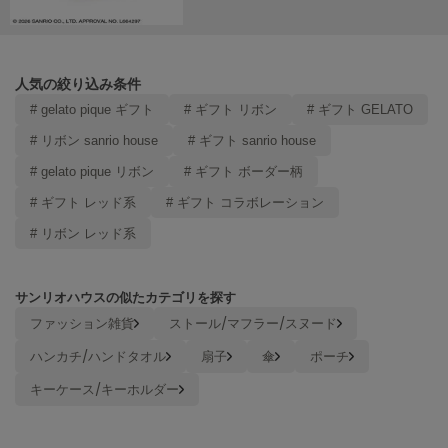
Mila Owen
ミラオーウェン
MOIGE
モワージュ
人気の絞り込み条件
# gelato pique ギフト
# ギフト リボン
# ギフト GELATO
MUCHA
ミュシャ
# リボン sanrio house
# ギフト sanrio house
# gelato pique リボン
# ギフト ボーダー柄
# ギフト レッド系
# ギフト コラボレーション
NEW Balance
ニューバランス
# リボン レッド系
nezu
ネズ
サンリオハウスの似たカテゴリを探す
ファッション雑貨
ストール/マフラー/スヌード
NIKE
ナイキ
ハンカチ/ハンドタオル
扇子
傘
ポーチ
NOWNS
キーケース/キーホルダー
ナウンス
null.