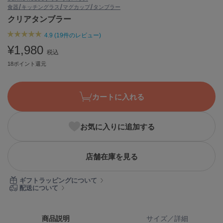
食器/キッチン
グラス/マグカップ/タンブラー
ASICS
アシックス
クリアタンブラー
4.9 (19件のレビュー)
¥1,980
税込
Ballelite
バレリット
18ポイント還元
BANDOLIER
バンドリヤー
カートに入れる
Barbour
バブアー
お気に入りに追加する
Beyond Closet
ビヨンドクローゼット
店舗在庫を見る
ギフトラッピングについて
Calvin Klein
配送について
カルバン・クライン
CELFORD
商品説明
サイズ／詳細
セルフォード