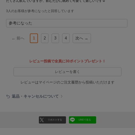
たくさん飲んでいますが、飲むたびに眺めて可愛くて嬉しいです☺️
ヌル
3人のお客様が参考になったと回答しています
参考になった
On
オン
← 前へ
1
2
3
4
次へ →
Onitsuka Tiger
オニツカ タイガー
ORGUE
レビュー投稿で全員に30ポイントプレゼント！
オルグ
レビューを書く
ORR
オル
レビューはマイページのご注文履歴から投稿いただけます
返品・キャンセルについて
PATRICK
パトリック
リポストする
LINEで送る
Philly chocolate
フィリーチョコレート