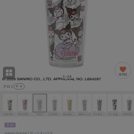
adidas
アディダス
(2005)
adidas by Stella McCartney
アディダス バイ ステラマッカートニー
916)
ALLISON BROWN
アリソンブラウン
07)
amabro
アマブロ
リー (664)
Ame no chi Hare
16783
アメノチハレ
3
58
/
ョン雑貨 (865)
クロミ
F
: ✕
AMOMMA
アモマ
/ランジェリー (127)
ánuans
ェア (121)
アニュアンス
ハローキティ
マイメロディ
クロミ
シナモロール
ポムポムプリン
ポチャッコ
ハンギョドン
バッドばつ丸
けろけろけろ
ànuke
予 約
 (124)
アンヌーク
sanrio house / サンリオハウス