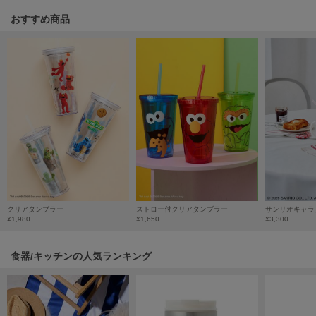
poláura
おすすめ商品
ポローラ
PUMA
プーマ
Reebok
リーボック
SALOMON
サロモン
クリアタンブラー
ストロー付クリアタンブラー
sanrio house
¥1,980
¥1,650
¥3,300
サンリオハウス
食器/キッチンの人気ランキング
SESAME STREET MARKET
セサミストリートマーケット
SHAKA
シャカ