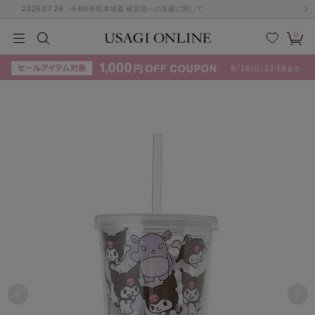
2026.07.29
令和8年熊本地震 被災地への支援に関して
0
MEN
MEN
KIDS
KIDS
BABY
BABY
BEAUTY
BEAUTY
LIFE STYLE
LIFE STYLE
検索
お気
カー
に入
ト
り
(715)
(3074)
B
C
D
E
F
G
I
J
K
L
M
N
ス/ドレス (1179)
P
Q
R
S
T
U
(570)
その
W
X
Y
Z
他
890)
ルームウェア (535)
ACYM
アシーム
(121)