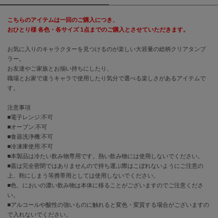
こちらのアイテムは一回のご購入につき、
célon
セロン
おひとり様 各色・各サイズ 1点までのご購入とさせていただきます。
Clarks Premium
お気に入りのキャラクターを見つけるのが楽しい大容量の総柄クリアタンブ
クラークス
ラー。
お友達やご家族とお揃い持ちにしたり、
CODE A
職場とお家で違うキャラで使用したり気分で選べる楽しさがあるアイテムで
コードエー
す。
COLE HAAN
注意事項
コール ハーン
■電子レンジ:不可
■オーブン:不可
CONVERSE
■食器洗浄機:不可
コンバース
■冷凍庫使用:不可
■本製品は冷たい飲み物専用です。熱い飲み物には使用しないでください。
■蓋は完全密閉ではありませんので持ち運ぶ際はこぼれないようにご注意の
DANSKIN
上、鞄にしまう等携帯用としては使用しないでください。
ダンスキン
■色、においの濃い飲み物は本体に移ることがございますのでご注意くださ
い。
■アルコールや酸性の強いものに触れると変色・変質する場合がございますの
で入れないでください。