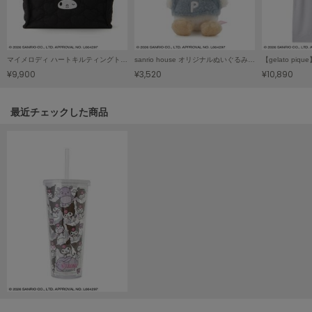
SUICOKE
スイコック
マイメロディ ハートキルティングトートバッグ
sanrio house オリジナルぬいぐるみチャーム
SUPERGA
¥9,900
¥3,520
¥10,890
スペルガ
swanë
関連記事
最近チェックした商品
スワネ
TAW&TOE
トーアンドトー
TEVA
テバ
The Barnnet
ザバーネット
THE NORTH FACE
ザ・ノース・フェイス