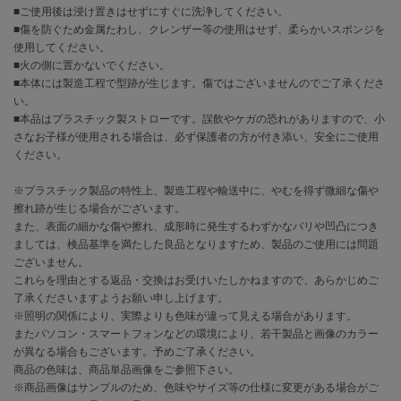
EIMY ISTOIRE
■ご使用後は浸け置きはせずにすぐに洗浄してください。
エイミー イストワール
■傷を防ぐため金属たわし、クレンザー等の使用はせず、柔らかいスポンジを
使用してください。
emmi
■火の側に置かないでください。
エミ
■本体には製造工程で型跡が生じます。傷ではございませんのでご了承くださ
い。
emmi atelier
エミ アトリエ
■本品はプラスチック製ストローです。誤飲やケガの恐れがありますので、小
さなお子様が使用される場合は、必ず保護者の方が付き添い、安全にご使用
ください。
emmi yoga
エミヨガ
※プラスチック製品の特性上、製造工程や輸送中に、やむを得ず微細な傷や
ETRÉ TOKYO
擦れ跡が生じる場合がございます。
エトレトウキョウ
また、表面の細かな傷や擦れ、成形時に発生するわずかなバリや凹凸につき
ましては、検品基準を満たした良品となりますため、製品のご使用には問題
ey
ございません。
アイ
これらを理由とする返品・交換はお受けいたしかねますので、あらかじめご
了承くださいますようお願い申し上げます。
※照明の関係により、実際よりも色味が違って見える場合があります。
またパソコン・スマートフォンなどの環境により、若干製品と画像のカラー
FILA
が異なる場合もございます。予めご了承ください。
フィラ
商品の色味は、商品単品画像をご参照下さい。
※商品画像はサンプルのため、色味やサイズ等の仕様に変更がある場合がご
FRAY I.D