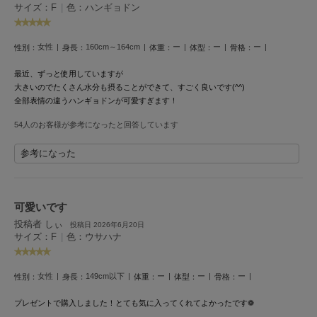
HUNTER
サイズ：F
|
色：ハンギョドン
ハンター
HOKA ONEONE
女性
160cm～164cm
ー
ー
ー
性別：
身長：
体重：
体型：
骨格：
ホカ オネオネ
最近、ずっと使用していますが
大きいのでたくさん水分も摂ることができて、すごく良いです(^^)
全部表情の違うハンギョドンが可愛すぎます！
KEEN
キーン
54人のお客様が参考になったと回答しています
参考になった
LAATO
ラート
可愛いです
le
投稿者 しぃ
ル
投稿日 2026年6月20日
サイズ：F
|
色：ウサハナ
le coq sportif
ルコックスポルティフ
女性
149cm以下
ー
ー
ー
性別：
身長：
体重：
体型：
骨格：
LeSportsac
プレゼントで購入しました！
とても気に入ってくれてよかったです❁
レスポートサック