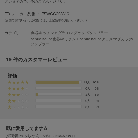
フレイアイディー
ざいますので、予めご了承ください。
メーカー品番 ： 75WGG263616
FURFUR
ファーファー
(店舗でお問い合わせの際には、上記品番をお伝え下さい。)
カテゴリ ：
食器/キッチン
>
グラス/マグカップ/タンブラー
sanrio house食器/キッチン
>
sanrio houseグラス/マグカップ/
gelato pique
タンブラー
ジェラート ピケ
19 件のカスタマーレビュー
GELATO PIQUE CAT&DOG
ジェラート ピケ キャットアンドドッグ
評価
gelato pique Sleep
ジェラート ピケ スリープ
18人
95%
0人
0%
GRAMICCI
1人
5%
グラミチ
0人
0%
0人
0%
Henon.
へノン
既に愛用してます☆
投稿者 べっちゃん
投稿日 2026年5月22日