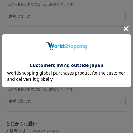
7人のお客様が参考になったと回答しています
LILY BROWN
リリーブラウン
参考になった
LILY BROWN Lingerie
リリーブラウンランジェリー
可愛いです
LITTLE UNION TOKYO
投稿者 しぃ
リトルユニオン トウキョウ
投稿日 2026年6月20日
サイズ：F
|
色：リトルツインスターズ
女性
160cm～164cm
ー
ー
ー
性別：
身長：
体重：
体型：
骨格：
made of Organics
メイドオブオーガニクス
北海道ですが､2日で届きました！
大容量で使いやすくてお気に入りです❁
MICHU COQUETTE
7人のお客様が参考になったと回答しています
ミチュ コケット
参考になった
MIESROHE
ミースロエ
miies miim
とにかく可愛い
ミーエスミーム
投稿者 ひよこ
投稿日 2026年6月25日