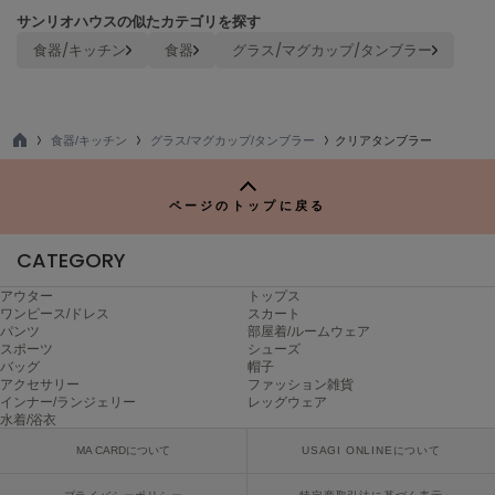
サンリオハウスの似たカテゴリを探す
TODAYFUL
トゥデイフル
食器/キッチン
食器
グラス/マグカップ/タンブラー
TSURU by Mariko Oikawa
ツルバイマリコオイカワ
食器/キッチン
グラス/マグカップ/タンブラー
クリアタンブラー
TO
P
UGG
ページのトップに戻る
アグ
CATEGORY
UNDERSON UNDERSON
アンダーソン アンダーソン
アウター
トップス
ワンピース/ドレス
スカート
un/neu
パンツ
部屋着/ルームウェア
アンノイ
スポーツ
シューズ
バッグ
帽子
URBAN RESEARCH ROSSO
アクセサリー
ファッション雑貨
アーバンリサーチ ロッソ
インナー/ランジェリー
レッグウェア
水着/浴衣
USAGI Books
MA CARDについて
USAGI ONLINEについて
ウサギブックス