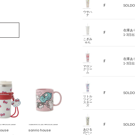
F
SOLDO
ウサハ
ナ
在庫あ
F
1-3日
こぎみ
ゅん
在庫あ
F
1-3日
マロン
クリー
ム
F
SOLDO
リトル
ツイン
スター
ズ
F
SOLDO
あひる
house
sanrio house
のペッ