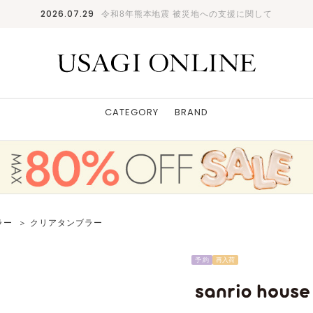
2026.07.29
令和8年熊本地震 被災地への支援に関して
CATEGORY
BRAND
ラー
＞ クリアタンブラー
予 約
再入荷
けろけろけろっぴ
F
: ✕