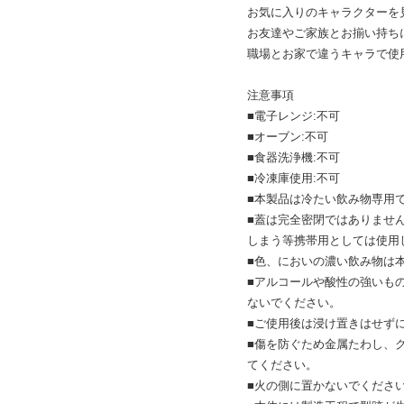
お気に入りのキャラクターを
お友達やご家族とお揃い持ち
職場とお家で違うキャラで使
注意事項
■電子レンジ:不可
■オーブン:不可
■食器洗浄機:不可
■冷凍庫使用:不可
■本製品は冷たい飲み物専用
■蓋は完全密閉ではありませ
しまう等携帯用としては使用
■色、においの濃い飲み物は
■アルコールや酸性の強いも
ないでください。
■ご使用後は浸け置きはせず
■傷を防ぐため金属たわし、
てください。
■火の側に置かないでくださ