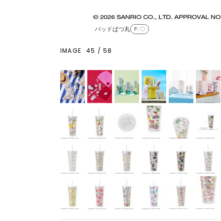
バッドばつ丸
F
: 〇
IMAGE
45
/
58