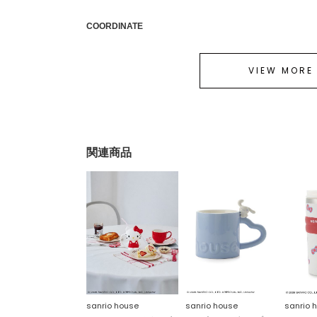
COORDINATE
VIEW MORE
関連商品
sanrio house
sanrio house
sanrio 