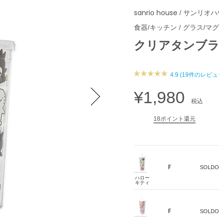
sanrio house
/ サンリオ
食器/キッチン
/
グラス/マ
クリアタンブ
4.9 (19件のレビュ
¥1,980
税込
Next
18ポイント還元
F
SOLDO
ハロー
キティ
F
SOLDO