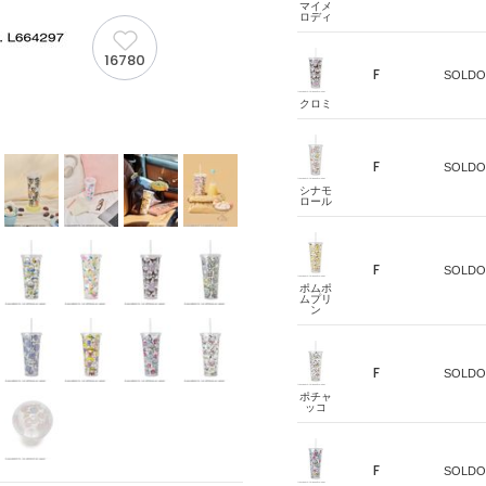
マイメ
ロディ
16780
F
SOLDO
クロミ
F
SOLDO
シナモ
ロール
F
SOLDO
ポムポ
ムプリ
ン
F
SOLDO
ポチャ
ッコ
F
SOLDO