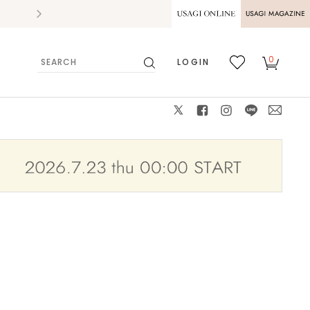
2026.07.28
熊本県熊本地方を震源とする地震の影響によ
USAGI ONLINE
USAGI
0
LOGIN
MAGAZINE
検
お気
カー
索
に入
ト
り
X
facebook
instagram
LINE
mail
タキシードサム
F
: △