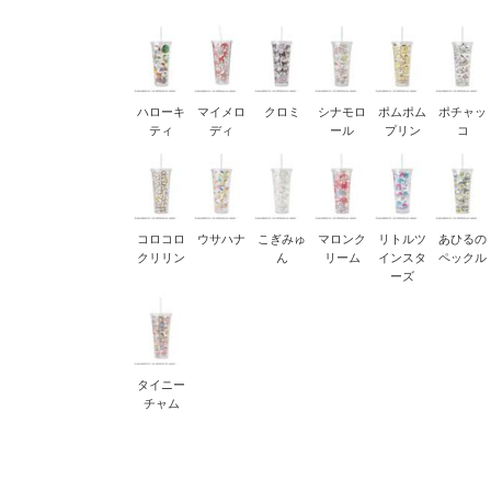
ハローキ
マイメロ
クロミ
シナモロ
ポムポム
ポチャッ
ティ
ディ
ール
プリン
コ
コロコロ
ウサハナ
こぎみゅ
マロンク
リトルツ
あひるの
クリリン
ん
リーム
インスタ
ペックル
ーズ
タイニー
チャム