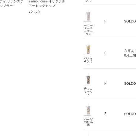
クル
ティ リボンステ
sanrio house オリジナル
ンブラー
アートマグカップ
¥2,970
F
SOLDO
ニャニ
ィニュ
ニェニ
ョン
在庫あ
F
8月上
パティ
&ジミ
ー
F
SOLDO
チョコ
キャッ
ト
F
SOLDO
みんな
のたあ
坊