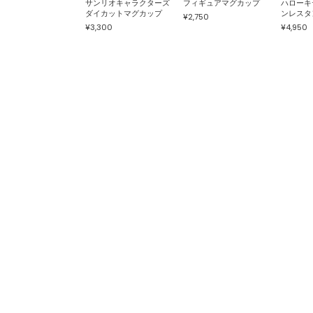
サンリオキャラクターズ
フィギュアマグカップ
ハローキ
ダイカットマグカップ
ンレスタ
¥2,750
¥3,300
¥4,950