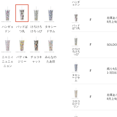
ハンギ
ョドン
在庫あ
F
8月上
バッド
ハンギョ
バッドば
けろけろ
タキシー
ばつ丸
ドン
つ丸
けろっぴ
ドサム
F
SOLDO
けろけ
ろけろ
っぴ
ニャニィ
パティ&
チョコキ
みんなの
ニュニェ
ジミー
ャット
たあ坊
ニョン
残り4点
F
1-3日
タキシ
ードサ
ム
在庫あ
F
8月上
コロコ
ロクリ
リン