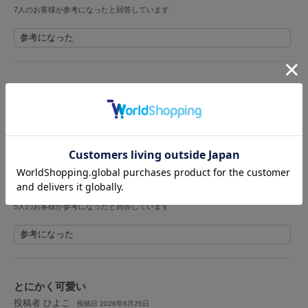
7人のお客様が参考になったと回答しています
LILY BROWN
リリーブラウン
参考になった
LILY BROWN Lingerie
リリーブラウンランジェリー
可愛いです
LITTLE UNION TOKYO
投稿者 しぃ
リトルユニオン トウキョウ
投稿日 2026年6月20日
サイズ：F
|
色：ウサハナ
女性
149cm以下
ー
ー
ー
性別：
身長：
体重：
体型：
骨格：
made of Organics
メイドオブオーガニクス
プレゼントで購入しました！
とても気に入ってくれてよかったです❁
MICHU COQUETTE
5人のお客様が参考になったと回答しています
ミチュ コケット
参考になった
MIESROHE
ミースロエ
miies miim
とにかく可愛い
ミーエスミーム
投稿者 ひよこ
投稿日 2026年6月25日