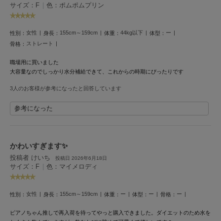
サイズ：F
|
色：ポムポムプリン
Mila Owen
ミラオーウェン
女性
155cm～159cm
44kg以下
ー
MOIGE
性別：
身長：
体重：
体型：
モワージュ
ストレート
骨格：
MUCHA
職場用に買いました
ミュシャ
大容量なのでしっかり水分補給できて、これからの時期にぴったりです
3人のお客様が参考になったと回答しています
NEW Balance
参考になった
ニューバランス
nezu
ネズ
かわいすぎます✨
投稿者 けいち
投稿日 2026年6月18日
NIKE
サイズ：F
|
色：マイメロディ
ナイキ
NOWNS
女性
155cm～159cm
ー
ー
ー
性別：
身長：
体重：
体型：
骨格：
ナウンス
ピアノちゃん推しで再入荷を待ってやっと購入できました。ダイエットのため水を
null.