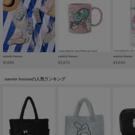
Sneakers by emmi
スニーカーズ バイ エミ
Snow Peak
スノーピーク
SNIDEL
スナイデル
sanrio house
sanrio house
sanrio house
SNIDEL HOME
¥1,980
¥2,970
¥2,640
スナイデル ホーム
sanrio houseの人気ランキング
SOFER
ソフェル
SOMEWHERE BUTTER.
サムウェアバター
SORIN
ソリン
Stylevoice for xxx
スタイルヴォイスフォー