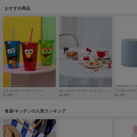
poláura
おすすめ商品
ポローラ
PUMA
プーマ
Reebok
リーボック
SALOMON
サロモン
ストロー付クリアタンブラー
サンリオキャラクターズ ダイカットマグカップ
フィギュアマグ
sanrio house
¥1,650
¥3,300
¥2,750
サンリオハウス
食器/キッチンの人気ランキング
SESAME STREET MARKET
セサミストリートマーケット
SHAKA
シャカ