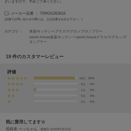
フレイアイディー
ざいますので、予めご了承ください。
メーカー品番 ： 75WGG263616
FURFUR
ファーファー
(店舗でお問い合わせの際には、上記品番をお伝え下さい。)
カテゴリ ：
食器/キッチン
>
グラス/マグカップ/タンブラー
sanrio house食器/キッチン
>
sanrio houseグラス/マグカップ/
gelato pique
タンブラー
ジェラート ピケ
19 件のカスタマーレビュー
GELATO PIQUE CAT&DOG
ジェラート ピケ キャットアンドドッグ
評価
gelato pique Sleep
ジェラート ピケ スリープ
18人
95%
0人
0%
GRAMICCI
1人
5%
グラミチ
0人
0%
0人
0%
Henon.
へノン
既に愛用してます☆
投稿者 べっちゃん
投稿日 2026年5月22日