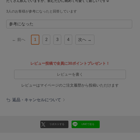
たくさん飲んでいますが、飲むたびに眺めて可愛くて嬉しいです☺️
ヌル
3人のお客様が参考になったと回答しています
参考になった
On
オン
← 前へ
1
2
3
4
次へ →
Onitsuka Tiger
オニツカ タイガー
ORGUE
レビュー投稿で全員に30ポイントプレゼント！
オルグ
レビューを書く
ORR
オル
レビューはマイページのご注文履歴から投稿いただけます
返品・キャンセルについて
PATRICK
パトリック
リポストする
LINEで送る
Philly chocolate
フィリーチョコレート