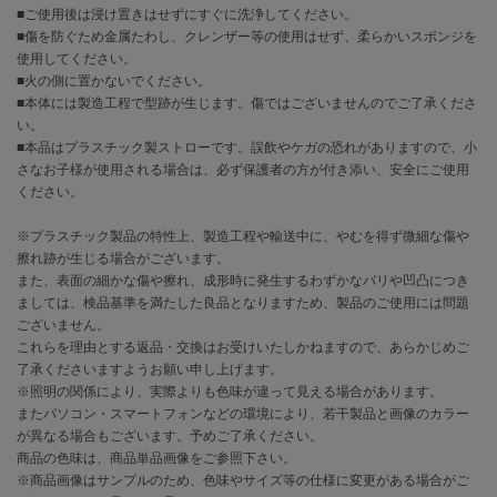
EIMY ISTOIRE
■ご使用後は浸け置きはせずにすぐに洗浄してください。
エイミー イストワール
■傷を防ぐため金属たわし、クレンザー等の使用はせず、柔らかいスポンジを
使用してください。
emmi
■火の側に置かないでください。
エミ
■本体には製造工程で型跡が生じます。傷ではございませんのでご了承くださ
い。
emmi atelier
エミ アトリエ
■本品はプラスチック製ストローです。誤飲やケガの恐れがありますので、小
さなお子様が使用される場合は、必ず保護者の方が付き添い、安全にご使用
ください。
emmi yoga
エミヨガ
※プラスチック製品の特性上、製造工程や輸送中に、やむを得ず微細な傷や
ETRÉ TOKYO
擦れ跡が生じる場合がございます。
エトレトウキョウ
また、表面の細かな傷や擦れ、成形時に発生するわずかなバリや凹凸につき
ましては、検品基準を満たした良品となりますため、製品のご使用には問題
ey
ございません。
アイ
これらを理由とする返品・交換はお受けいたしかねますので、あらかじめご
了承くださいますようお願い申し上げます。
※照明の関係により、実際よりも色味が違って見える場合があります。
またパソコン・スマートフォンなどの環境により、若干製品と画像のカラー
FILA
が異なる場合もございます。予めご了承ください。
フィラ
商品の色味は、商品単品画像をご参照下さい。
※商品画像はサンプルのため、色味やサイズ等の仕様に変更がある場合がご
FRAY I.D