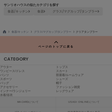
サンリオハウスの似たカテゴリを探す
TODAYFUL
トゥデイフル
食器/キッチン
食器
グラス/マグカップ/タンブラー
TSURU by Mariko Oikawa
ツルバイマリコオイカワ
食器/キッチン
グラス/マグカップ/タンブラー
クリアタンブラー
TO
P
UGG
ページのトップに戻る
アグ
CATEGORY
UNDERSON UNDERSON
アンダーソン アンダーソン
アウター
トップス
ワンピース/ドレス
スカート
un/neu
パンツ
部屋着/ルームウェア
アンノイ
スポーツ
シューズ
バッグ
帽子
URBAN RESEARCH ROSSO
アクセサリー
ファッション雑貨
アーバンリサーチ ロッソ
インナー/ランジェリー
レッグウェア
水着/浴衣
USAGI Books
MA CARDについて
USAGI ONLINEについて
ウサギブックス