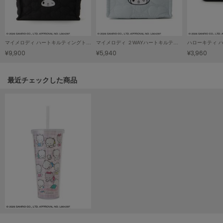
SUICOKE
スイコック
マイメロディ ハートキルティングトートバッグ
マイメロディ ２WAYハートキルティングバッグ
SUPERGA
¥9,900
¥5,940
¥3,960
スペルガ
swanë
関連記事
最近チェックした商品
スワネ
TAW&TOE
トーアンドトー
TEVA
テバ
The Barnnet
ザバーネット
THE NORTH FACE
ザ・ノース・フェイス