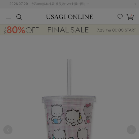
2026.07.29
令和8年熊本地震 被災地への支援に関して
0
MEN
MEN
KIDS
KIDS
BABY
BABY
BEAUTY
BEAUTY
LIFE STYLE
LIFE STYLE
検索
お気
カー
に入
ト
り
(675)
(2899)
B
C
D
E
F
G
I
J
K
L
M
N
ス/ドレス (1138)
P
Q
R
S
T
U
(545)
その
W
X
Y
Z
他
849)
ルームウェア (534)
ACYM
アシーム
(121)