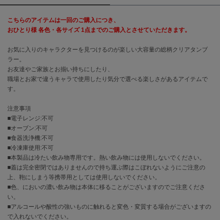
こちらのアイテムは一回のご購入につき、
célon
セロン
おひとり様 各色・各サイズ 1点までのご購入とさせていただきます。
Clarks Premium
お気に入りのキャラクターを見つけるのが楽しい大容量の総柄クリアタンブ
クラークス
ラー。
お友達やご家族とお揃い持ちにしたり、
CODE A
職場とお家で違うキャラで使用したり気分で選べる楽しさがあるアイテムで
コードエー
す。
COLE HAAN
注意事項
コール ハーン
■電子レンジ:不可
■オーブン:不可
CONVERSE
■食器洗浄機:不可
コンバース
■冷凍庫使用:不可
■本製品は冷たい飲み物専用です。熱い飲み物には使用しないでください。
■蓋は完全密閉ではありませんので持ち運ぶ際はこぼれないようにご注意の
DANSKIN
上、鞄にしまう等携帯用としては使用しないでください。
ダンスキン
■色、においの濃い飲み物は本体に移ることがございますのでご注意くださ
い。
■アルコールや酸性の強いものに触れると変色・変質する場合がございますの
で入れないでください。