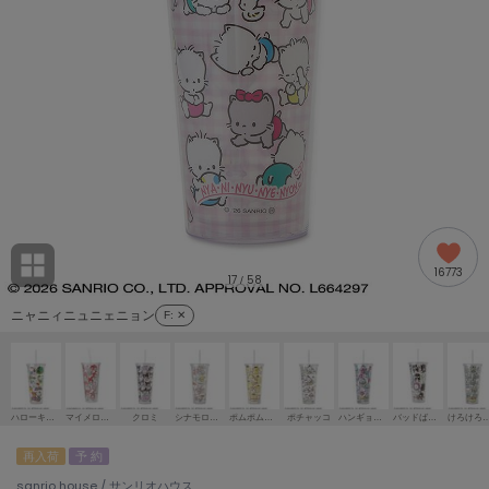
adidas
アディダス
(1994)
adidas by Stella McCartney
アディダス バイ ステラマッカートニー
889)
ALLISON BROWN
アリソンブラウン
98)
amabro
アマブロ
リー (649)
Ame no chi Hare
16773
アメノチハレ
17
58
/
ョン雑貨 (853)
ニャニィニュニェニョン
F
: ✕
AMOMMA
アモマ
/ランジェリー (127)
ánuans
ェア (119)
アニュアンス
ハローキティ
マイメロディ
クロミ
シナモロール
ポムポムプリン
ポチャッコ
ハンギョドン
バッドばつ丸
けろけろけろ
ànuke
再入荷
予 約
 (124)
アンヌーク
sanrio house / サンリオハウス