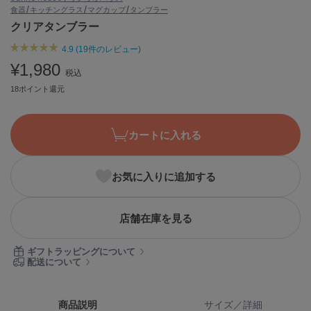
食器/キッチン
グラス/マグカップ/タンブラー
ASICS
アシックス
クリアタンブラー
4.9 (19件のレビュー)
¥1,980
税込
Ballelite
バレリット
18ポイント還元
BANDOLIER
バンドリヤー
カートに入れる
Barbour
バブアー
お気に入りに追加する
Beyond Closet
ビヨンドクローゼット
店舗在庫を見る
ギフトラッピングについて
Calvin Klein
配送について
カルバン・クライン
CELFORD
商品説明
サイズ／詳細
セルフォード