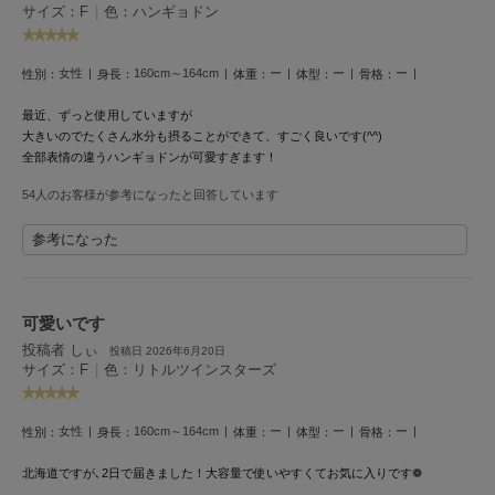
HUNTER
サイズ：F
|
色：ハンギョドン
ハンター
HOKA ONEONE
女性
160cm～164cm
ー
ー
ー
性別：
身長：
体重：
体型：
骨格：
ホカ オネオネ
最近、ずっと使用していますが
大きいのでたくさん水分も摂ることができて、すごく良いです(^^)
全部表情の違うハンギョドンが可愛すぎます！
KEEN
キーン
54人のお客様が参考になったと回答しています
参考になった
LAATO
ラート
可愛いです
le
投稿者 しぃ
ル
投稿日 2026年6月20日
サイズ：F
|
色：リトルツインスターズ
le coq sportif
ルコックスポルティフ
女性
160cm～164cm
ー
ー
ー
性別：
身長：
体重：
体型：
骨格：
LeSportsac
北海道ですが､2日で届きました！
大容量で使いやすくてお気に入りです❁
レスポートサック