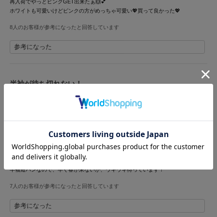
再入荷でやっとピンクGET出来たぁ🙌💕
ホワイトも可愛いけどピンクの方がめっちゃ可愛い💖買って良かった💖
LILY BROWN
リリーブラウン
8人のお客様が参考になったと回答しています
LILY BROWN Lingerie
参考になった
リリーブラウンランジェリー
LITTLE UNION TOKYO
リトルユニオン トウキョウ
半袖が待ち切れない！
投稿者 森のこぐま
投稿日 2026年3月9日
サイズ：F
|
色：LBLU
made of Organics
メイドオブオーガニクス
女性
160cm～164cm
ー
ー
ー
性別：
身長：
体重：
体型：
骨格：
MICHU COQUETTE
フリー
普段の購入サイズ：
ミチュ コケット
手触り最高で、着心地も最高です。なんと言っても、シナモロールがかわいい！
MIESROHE
半袖短パンなので、早く春が来ないか、ウキウキ待っています！
ミースロエ
7人のお客様が参考になったと回答しています
miies miim
ミーエスミーム
参考になった