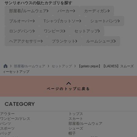
サンリオハウスの似たカテゴリを探す
TODAYFUL
部屋着/ルームウェア
パーカー
カーディガン
トゥデイフル
プルオーバー
Tシャツ/カットソー
ショートパンツ
TSURU by Mariko Oikawa
ツルバイマリコオイカワ
ロングパンツ
ワンピース
セットアップ
ヘアアクセサリー
ブランケット
ルームシューズ
UGG
アグ
部屋着/ルームウェア
セットアップ
【gelato pique】【LADIES】スムーズ
UNDERSON UNDERSON
TO
ィーセットアップ
アンダーソン アンダーソン
P
un/neu
ページのトップに戻る
アンノイ
CATEGORY
URBAN RESEARCH ROSSO
アーバンリサーチ ロッソ
アウター
トップス
ワンピース/ドレス
スカート
USAGI Books
パンツ
部屋着/ルームウェア
ウサギブックス
スポーツ
シューズ
バッグ
帽子