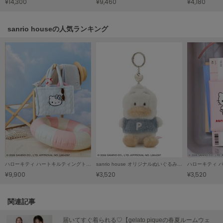
¥14,300
¥9,460
¥4,180
Sneakers by emmi
スニーカーズ バイ エミ
sanrio houseの人気ランキング
Snow Peak
スノーピーク
SNIDEL
スナイデル
SNIDEL HOME
スナイデル ホーム
SOFER
ソフェル
SOMEWHERE BUTTER.
ハローキティ ハートキルティングトートバッグ
sanrio house オリジナルぬいぐるみチャーム
ハローキティ 
サムウェアバター
¥9,900
¥3,520
¥3,520
SORIN
ソリン
関連記事
Stylevoice for xxx
届いてすぐ着られる♡【gelato piqueの春夏ルームウェ
スタイルヴォイスフォー