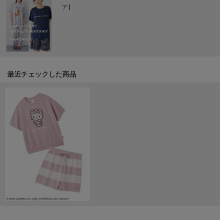
ア】
SUICOKE
スイコック
SUPERGA
スペルガ
最近チェックした商品
swanë
スワネ
TAW&TOE
トーアンドトー
TEVA
テバ
The Barnnet
ザバーネット
THE NORTH FACE
ザ・ノース・フェイス