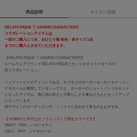
商品説明
サイズ／詳細
célon
セロン
GELATO PIQUE ♡ SANRIO CHARACTERS
Clarks Premium
コラボレーションアイテムは
クラークス
一回のご購入につき、おひとり様 各色・各サイズ 1点
までのご購入とさせていただきます。
CODE A
コードエー
【GELATO PIQUE ♡ SANRIO CHARACTERS】
ルームウェアブランドGELATO PIQUEとサンリオキャラクターズの
COLE HAAN
コール ハーン
初コラボレーション。
ジェラートピケのアイコンである、モコモコのボーダーをハローキティとシ
CONVERSE
コンバース
ナモロールが着用しているトップスと、ボーダーのショートパンツがセット
になったアイテム。着心地の良さと可愛らしさを兼ねそろえたセットアップ
になっています。
同デザインのカーディガンや、ソックスと合わせて着るのもおすすめ。
DANSKIN
ダンスキン
【※OWHTとNVYはオンラインストア限定カラーです】
OWHT・PNK：ハローキティ
LBLU・NVY：シナモロール