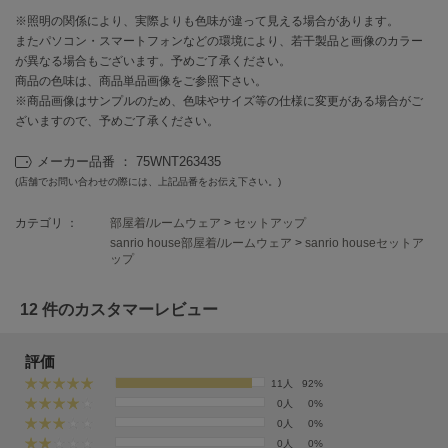
EIMY ISTOIRE
エイミー イストワール
※照明の関係により、実際よりも色味が違って見える場合があります。
またパソコン・スマートフォンなどの環境により、若干製品と画像のカラー
emmi
が異なる場合もございます。予めご了承ください。
エミ
商品の色味は、商品単品画像をご参照下さい。
※商品画像はサンプルのため、色味やサイズ等の仕様に変更がある場合がご
emmi atelier
ざいますので、予めご了承ください。
エミ アトリエ
メーカー品番 ： 75WNT263435
emmi yoga
(店舗でお問い合わせの際には、上記品番をお伝え下さい。)
エミヨガ
カテゴリ ：
部屋着/ルームウェア
>
セットアップ
ETRÉ TOKYO
sanrio house部屋着/ルームウェア
>
sanrio houseセットア
エトレトウキョウ
ップ
ey
アイ
12 件のカスタマーレビュー
評価
FILA
11人
92%
フィラ
0人
0%
0人
0%
FRAY I.D
0人
0%