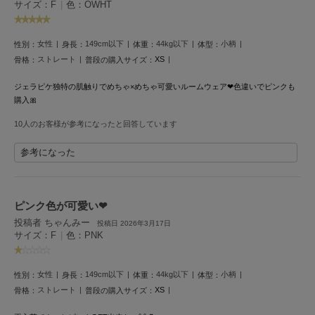
サイズ：F
|
色：OWHT
HUNTER
ハンター
女性
149cm以下
44kg以下
小柄
HOKA ONEONE
性別：
身長：
体重：
体型：
ホカ オネオネ
ストレート
XS
骨格：
普段の購入サイズ：
ジェラピケ独特の肌触りでめちゃ×めちゃ可愛いルームウェア‪‪❤︎‬色違いでピンクも
購入🎀
KEEN
キーン
10人のお客様が参考になったと回答しています
参考になった
LAATO
ラート
ピンク色が可愛い‪‪❤︎‬
le
投稿者 ちゃんみー
ル
投稿日 2026年3月17日
サイズ：F
|
色：PNK
le coq sportif
ルコックスポルティフ
女性
149cm以下
44kg以下
小柄
性別：
身長：
体重：
体型：
ストレート
XS
骨格：
普段の購入サイズ：
LeSportsac
レスポートサック