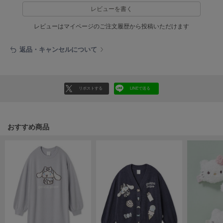
ヌル
レビューを書く
レビューはマイページのご注文履歴から投稿いただけます
On
返品・キャンセルについて
オン
Onitsuka Tiger
オニツカ タイガー
リポストする
LINEで送る
ORGUE
オルグ
おすすめ商品
ORR
オル
PATRICK
パトリック
Philly chocolate
フィリーチョコレート