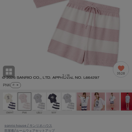
adidas
アディダス
(2005)
adidas by Stella McCartney
アディダス バイ ステラマッカートニー
916)
ALLISON BROWN
アリソンブラウン
07)
amabro
アマブロ
リー (664)
Ame no chi Hare
3528
アメノチハレ
2
16
/
ョン雑貨 (865)
PNK
F
: ✕
AMOMMA
アモマ
/ランジェリー (127)
ánuans
ェア (121)
アニュアンス
OWHT
PNK
LBLU
NVY
ànuke
 (124)
sanrio house / サンリオハウス
アンヌーク
部屋着/ルームウェア
セットアップ