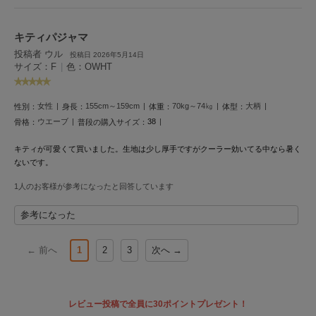
Mila Owen
ミラオーウェン
キティパジャマ
MOIGE
投稿者 ウル
投稿日 2026年5月14日
モワージュ
サイズ：F
|
色：OWHT
MUCHA
ミュシャ
女性
155cm～159cm
70kg～74㎏
大柄
性別：
身長：
体重：
体型：
ウエーブ
38
骨格：
普段の購入サイズ：
キティが可愛くて買いました。生地は少し厚手ですがクーラー効いてる中なら暑く
NEW Balance
ニューバランス
ないです。
1人のお客様が参考になったと回答しています
nezu
ネズ
参考になった
NIKE
ナイキ
← 前へ
1
2
3
次へ →
NOWNS
ナウンス
レビュー投稿で全員に30ポイントプレゼント！
null.