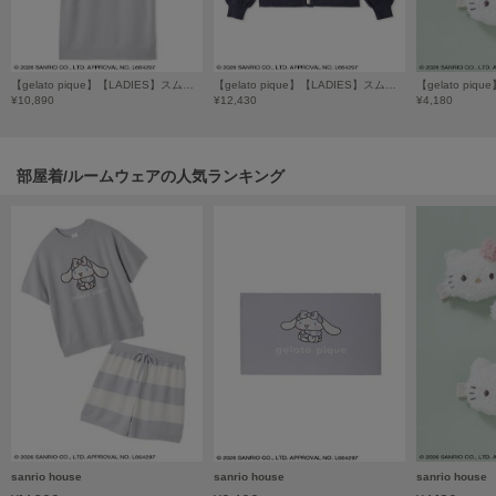
poláura
ポローラ
PUMA
【gelato pique】【LADIES】スムーズィーワンピース
【gelato pique】【LADIES】スムーズィーカーディガン
プーマ
¥10,890
¥12,430
¥4,180
部屋着/ルームウェアの人気ランキング
Reebok
リーボック
SALOMON
サロモン
sanrio house
サンリオハウス
SESAME STREET MARKET
セサミストリートマーケット
SHAKA
sanrio house
sanrio house
sanrio house
シャカ