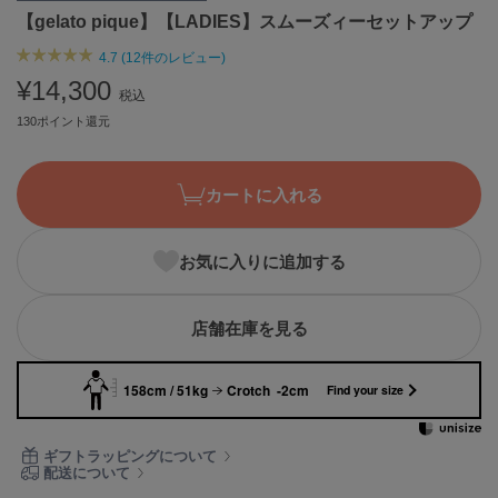
【gelato pique】【LADIES】スムーズィーセットアップ
ASICS
アシックス
4.7 (12件のレビュー)
¥14,300
税込
130ポイント還元
Ballelite
バレリット
BANDOLIER
カートに入れる
バンドリヤー
Barbour
お気に入りに追加する
バブアー
Beyond Closet
店舗在庫を見る
ビヨンドクローゼット
158cm / 51kg
Crotch -2cm
Find your size
Calvin Klein
カルバン・クライン
ギフトラッピングについて
配送について
CELFORD
セルフォード