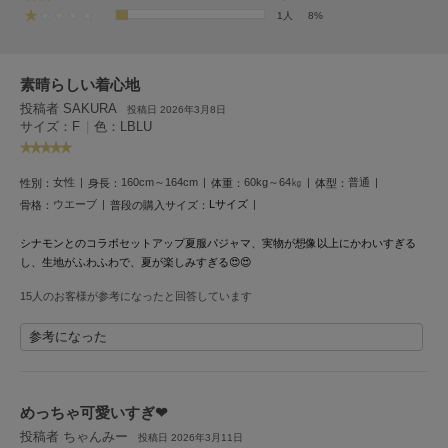
フレイアイディー
1人
8%
FURFUR
ファーファー
素晴らしい着心地
投稿者 SAKURA
投稿日 2026年3月8日
サイズ：F
|
色：LBLU
gelato pique
ジェラート ピケ
女性
160cm～164cm
60kg～64㎏
普通
性別：
身長：
体重：
体型：
GELATO PIQUE CAT&DOG
ウエーブ
Lサイズ
骨格：
普段の購入サイズ：
ジェラート ピケ キャットアンドドッグ
シナモンとのコラボセットアップ夏服パジャマ、実物が想像以上にかわいすぎる
gelato pique Sleep
し、生地がふわふわで、夏が楽しみすぎる😍😍
ジェラート ピケ スリープ
15人のお客様が参考になったと回答しています
GRAMICCI
グラミチ
参考になった
Henon.
めっちゃ可愛いすぎ‪‪❤︎‬
へノン
投稿者 ちゃんみー
投稿日 2026年3月11日