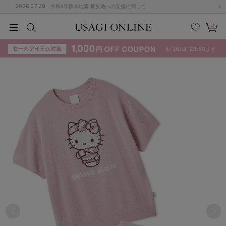
2026.07.29
令和8年熊本地震 被災地への支援に関して
0
MEN
MEN
KIDS
KIDS
BABY
BABY
BEAUTY
BEAUTY
LIFE STYLE
LIFE STYLE
検索
お気
カー
に入
ト
り
(715)
(3074)
B
C
D
E
F
G
I
J
K
L
M
N
ス/ドレス (1179)
P
Q
R
S
T
U
(570)
その
W
X
Y
Z
他
890)
ルームウェア (535)
ACYM
アシーム
(121)