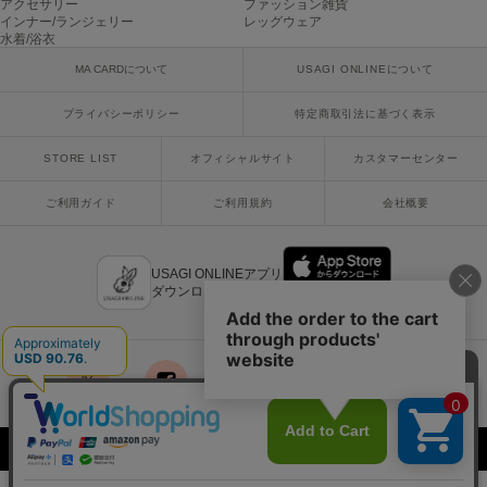
アクセサリー
ファッション雑貨
USAGI Gallery
インナー/ランジェリー
レッグウェア
ウサギギャラリー
水着/浴衣
MA CARDについて
USAGI ONLINEについて
USAGI Gift
ウサギギフト
プライバシーポリシー
特定商取引法に基づく表示
USAGI Item
ウサギアイテム
STORE LIST
オフィシャルサイト
カスタマーセンター
USAGI Vintage
ご利用ガイド
ご利用規約
会社概要
ウサギヴィンテージ
USAGI ONLINEアプリ
ダウンロードはこちら
VEJA
ヴェジャ
x
facebook
instagram
LINE
mail
Copyright © 2018 Usagi Online Co.,Ltd. All Rights Reserved.