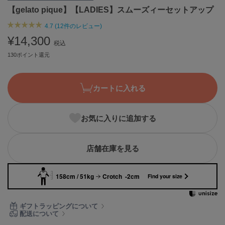
【gelato pique】【LADIES】スムーズィーセットアップ
ASICS
アシックス
4.7 (12件のレビュー)
¥14,300
税込
130ポイント還元
Ballelite
バレリット
BANDOLIER
カートに入れる
バンドリヤー
Barbour
お気に入りに追加する
バブアー
Beyond Closet
店舗在庫を見る
ビヨンドクローゼット
158cm / 51kg
Crotch -2cm
Find your size
Calvin Klein
カルバン・クライン
ギフトラッピングについて
配送について
CELFORD
セルフォード