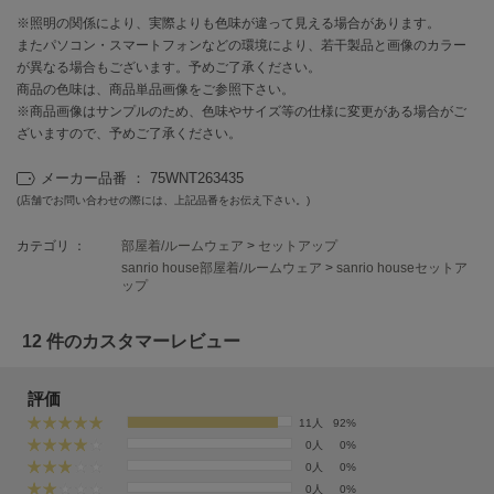
EIMY ISTOIRE
エイミー イストワール
※照明の関係により、実際よりも色味が違って見える場合があります。
またパソコン・スマートフォンなどの環境により、若干製品と画像のカラー
emmi
が異なる場合もございます。予めご了承ください。
エミ
商品の色味は、商品単品画像をご参照下さい。
※商品画像はサンプルのため、色味やサイズ等の仕様に変更がある場合がご
emmi atelier
ざいますので、予めご了承ください。
エミ アトリエ
メーカー品番 ： 75WNT263435
emmi yoga
(店舗でお問い合わせの際には、上記品番をお伝え下さい。)
エミヨガ
カテゴリ ：
部屋着/ルームウェア
>
セットアップ
ETRÉ TOKYO
sanrio house部屋着/ルームウェア
>
sanrio houseセットア
エトレトウキョウ
ップ
ey
アイ
12 件のカスタマーレビュー
評価
FILA
11人
92%
フィラ
0人
0%
0人
0%
FRAY I.D
0人
0%