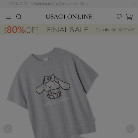
2026.07.29
令和8年熊本地震 被災地への支援に関して
0
MEN
MEN
KIDS
KIDS
BABY
BABY
BEAUTY
BEAUTY
LIFE STYLE
LIFE STYLE
検索
お気
カー
に入
ト
り
(684)
(2928)
B
C
D
E
F
G
I
J
K
L
M
N
ス/ドレス (1145)
P
Q
R
S
T
U
(546)
その
W
X
Y
Z
他
850)
ルームウェア (535)
ACYM
アシーム
(121)