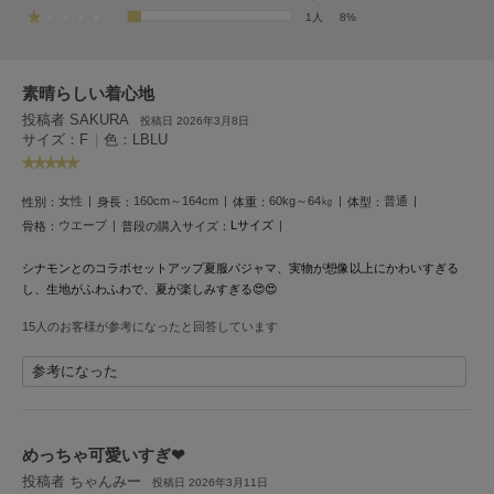
フレイアイディー
1人
8%
FURFUR
ファーファー
素晴らしい着心地
投稿者 SAKURA
投稿日 2026年3月8日
サイズ：F
|
色：LBLU
gelato pique
ジェラート ピケ
女性
160cm～164cm
60kg～64㎏
普通
性別：
身長：
体重：
体型：
GELATO PIQUE CAT&DOG
ウエーブ
Lサイズ
骨格：
普段の購入サイズ：
ジェラート ピケ キャットアンドドッグ
シナモンとのコラボセットアップ夏服パジャマ、実物が想像以上にかわいすぎる
gelato pique Sleep
し、生地がふわふわで、夏が楽しみすぎる😍😍
ジェラート ピケ スリープ
15人のお客様が参考になったと回答しています
GRAMICCI
グラミチ
参考になった
Henon.
めっちゃ可愛いすぎ‪‪❤︎‬
へノン
投稿者 ちゃんみー
投稿日 2026年3月11日