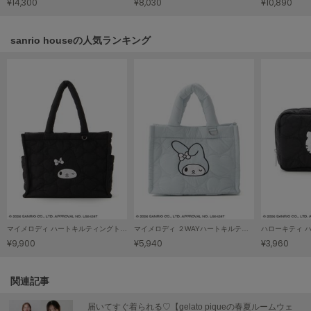
¥14,300
¥8,030
¥10,890
Sneakers by emmi
スニーカーズ バイ エミ
sanrio houseの人気ランキング
Snow Peak
スノーピーク
SNIDEL
スナイデル
SNIDEL HOME
スナイデル ホーム
SOFER
ソフェル
SOMEWHERE BUTTER.
マイメロディ ハートキルティングトートバッグ
マイメロディ ２WAYハートキルティングバッグ
サムウェアバター
¥9,900
¥5,940
¥3,960
SORIN
ソリン
関連記事
Stylevoice for xxx
届いてすぐ着られる♡【gelato piqueの春夏ルームウェ
スタイルヴォイスフォー