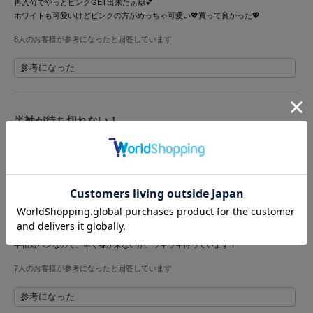
再入荷でやっとピンクGET出来たぁ🙌💕
ホワイトも可愛いけどピンクの方がめっちゃ可愛い💖買って良かった💖
LILY BROWN
リリーブラウン
8人のお客様が参考になったと回答しています
LILY BROWN Lingerie
参考になった
リリーブラウンランジェリー
LITTLE UNION TOKYO
リトルユニオン トウキョウ
半袖が待ち切れない！
投稿者 森のこぐま
投稿日 2026年3月9日
サイズ：F
|
色：LBLU
made of Organics
メイドオブオーガニクス
女性
160cm～164cm
ー
ー
ー
性別：
身長：
体重：
体型：
骨格：
MICHU COQUETTE
フリー
普段の購入サイズ：
ミチュ コケット
手触り最高で、着心地も最高です。なんと言っても、シナモロールがかわいい！
MIESROHE
半袖短パンなので、早く春が来ないか、ウキウキ待っています！
ミースロエ
7人のお客様が参考になったと回答しています
miies miim
ミーエスミーム
参考になった