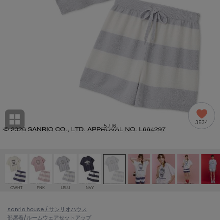
adidas
アディダス
(1996)
adidas by Stella McCartney
アディダス バイ ステラマッカートニー
893)
ALLISON BROWN
アリソンブラウン
98)
amabro
アマブロ
リー (663)
Ame no chi Hare
3534
アメノチハレ
5
16
/
ョン雑貨 (858)
AMOMMA
アモマ
/ランジェリー (127)
ánuans
ェア (119)
アニュアンス
OWHT
PNK
LBLU
NVY
ànuke
 (124)
sanrio house / サンリオハウス
アンヌーク
部屋着/ルームウェア
セットアップ