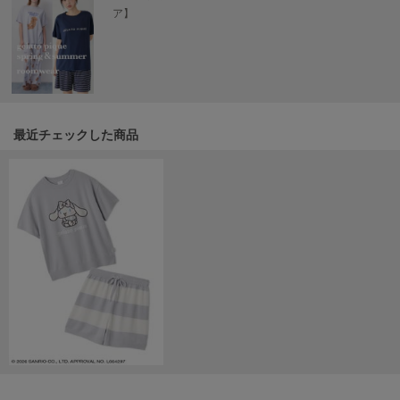
ア】
SUICOKE
スイコック
SUPERGA
スペルガ
最近チェックした商品
swanë
スワネ
TAW&TOE
トーアンドトー
TEVA
テバ
The Barnnet
ザバーネット
THE NORTH FACE
ザ・ノース・フェイス