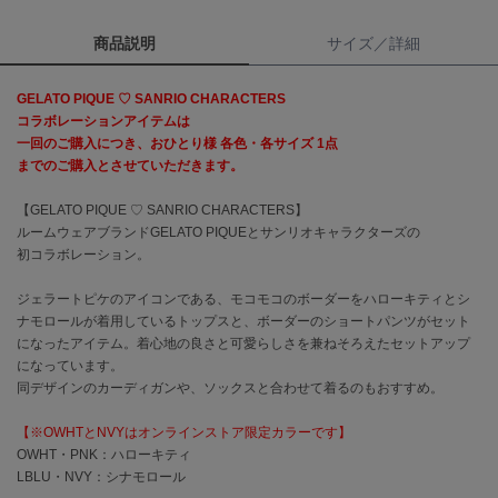
商品説明
サイズ／詳細
célon
セロン
GELATO PIQUE ♡ SANRIO CHARACTERS
Clarks Premium
コラボレーションアイテムは
クラークス
一回のご購入につき、おひとり様 各色・各サイズ 1点
までのご購入とさせていただきます。
CODE A
コードエー
【GELATO PIQUE ♡ SANRIO CHARACTERS】
ルームウェアブランドGELATO PIQUEとサンリオキャラクターズの
COLE HAAN
コール ハーン
初コラボレーション。
ジェラートピケのアイコンである、モコモコのボーダーをハローキティとシ
CONVERSE
コンバース
ナモロールが着用しているトップスと、ボーダーのショートパンツがセット
になったアイテム。着心地の良さと可愛らしさを兼ねそろえたセットアップ
になっています。
同デザインのカーディガンや、ソックスと合わせて着るのもおすすめ。
DANSKIN
ダンスキン
【※OWHTとNVYはオンラインストア限定カラーです】
OWHT・PNK：ハローキティ
LBLU・NVY：シナモロール