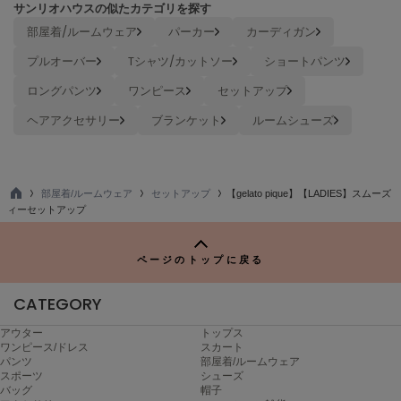
サンリオハウスの似たカテゴリを探す
TODAYFUL
部屋着/ルームウェア
パーカー
カーディガン
トゥデイフル
プルオーバー
Tシャツ/カットソー
ショートパンツ
TSURU by Mariko Oikawa
ツルバイマリコオイカワ
ロングパンツ
ワンピース
セットアップ
ヘアアクセサリー
ブランケット
ルームシューズ
UGG
アグ
部屋着/ルームウェア
セットアップ
【gelato pique】【LADIES】スムーズ
UNDERSON UNDERSON
TO
ィーセットアップ
アンダーソン アンダーソン
P
un/neu
ページのトップに戻る
アンノイ
CATEGORY
URBAN RESEARCH ROSSO
アーバンリサーチ ロッソ
アウター
トップス
ワンピース/ドレス
スカート
USAGI Books
パンツ
部屋着/ルームウェア
ウサギブックス
スポーツ
シューズ
バッグ
帽子