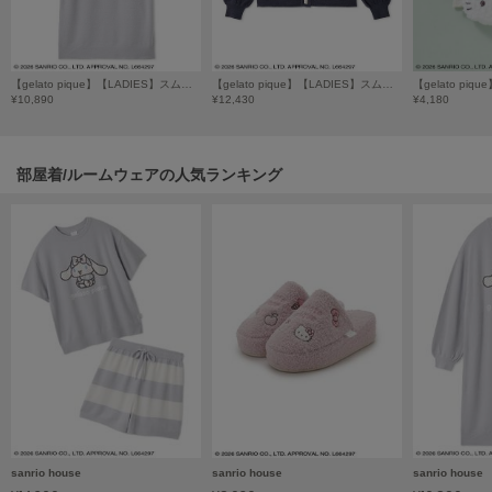
poláura
ポローラ
PUMA
【gelato pique】【LADIES】スムーズィーワンピース
【gelato pique】【LADIES】スムーズィーカーディガン
プーマ
¥10,890
¥12,430
¥4,180
部屋着/ルームウェアの人気ランキング
Reebok
リーボック
SALOMON
サロモン
sanrio house
サンリオハウス
SESAME STREET MARKET
セサミストリートマーケット
SHAKA
sanrio house
sanrio house
sanrio house
シャカ