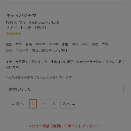
Mila Owen
ミラオーウェン
キティパジャマ
MOIGE
投稿者 ウル
投稿日 2026年5月14日
モワージュ
サイズ：F
|
色：OWHT
MUCHA
ミュシャ
女性
155cm～159cm
70kg～74㎏
大柄
性別：
身長：
体重：
体型：
ウエーブ
38
骨格：
普段の購入サイズ：
キティが可愛くて買いました。生地は少し厚手ですがクーラー効いてる中なら暑く
NEW Balance
ニューバランス
ないです。
1人のお客様が参考になったと回答しています
nezu
ネズ
参考になった
NIKE
ナイキ
← 前へ
1
2
3
次へ →
NOWNS
ナウンス
レビュー投稿で全員に30ポイントプレゼント！
null.