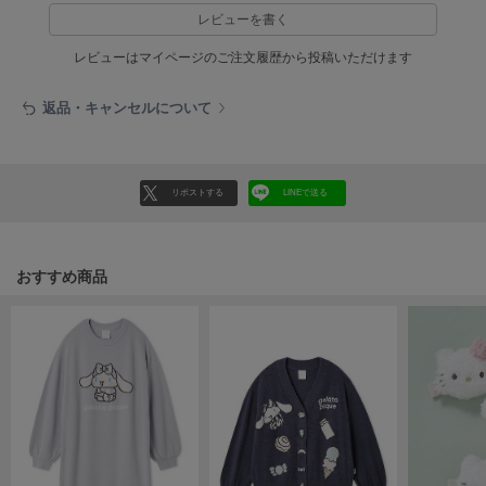
ヌル
レビューを書く
レビューはマイページのご注文履歴から投稿いただけます
On
返品・キャンセルについて
オン
Onitsuka Tiger
オニツカ タイガー
リポストする
LINEで送る
ORGUE
オルグ
おすすめ商品
ORR
オル
PATRICK
パトリック
Philly chocolate
フィリーチョコレート