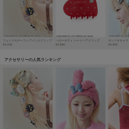
HUNTER
ハンター
HOKA ONEONE
ホカ オネオネ
フェイスモチーフヘアバンスクリップ
ハローキティ ハートヘアクリップ
KEEN
¥3,630
¥3,960
¥4,950
キーン
アクセサリーの人気ランキング
LAATO
ラート
le
ル
le coq sportif
ルコックスポルティフ
LeSportsac
レスポートサック