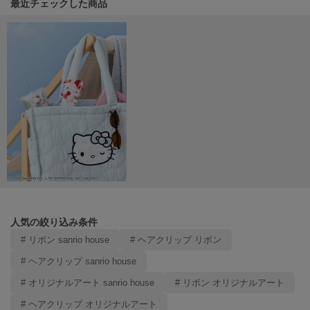
関連記事
最近チェックした商品
Mila Owen
ミラオーウェン
MOIGE
モワージュ
MUCHA
ミュシャ
NEW Balance
ニューバランス
nezu
ネズ
人気の絞り込み条件
NIKE
ナイキ
# リボン sanrio house
# ヘアクリップ リボン
# ヘアクリップ sanrio house
NOWNS
ナウンス
# オリジナルアート sanrio house
# リボン オリジナルアート
# ヘアクリップ オリジナルアート
null.