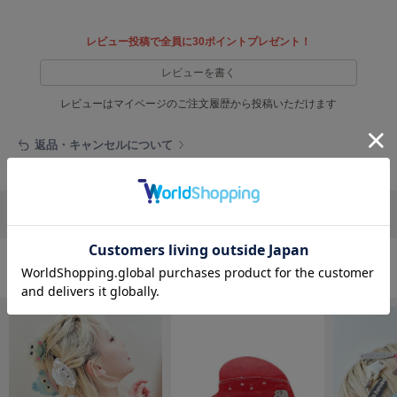
フレイアイディー
FURFUR
レビュー投稿で全員に30ポイントプレゼント！
ファーファー
レビューを書く
レビューはマイページのご注文履歴から投稿いただけます
gelato pique
ジェラート ピケ
返品・キャンセルについて
GELATO PIQUE CAT&DOG
ジェラート ピケ キャットアンドドッグ
リポストする
LINEで送る
gelato pique Sleep
ジェラート ピケ スリープ
GRAMICCI
おすすめ商品
グラミチ
Henon.
へノン