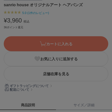
sanrio house オリジナルアート ヘアバンズ
ASICS
アシックス
5.0 (1件のレビュー)
¥3,960
税込
36ポイント還元
Ballelite
バレリット
BANDOLIER
カートに入れる
バンドリヤー
Barbour
お気に入りに追加する
バブアー
Beyond Closet
店舗在庫を見る
ビヨンドクローゼット
ギフトラッピングについて
配送について
Calvin Klein
カルバン・クライン
商品説明
サイズ／詳細
CELFORD
セルフォード