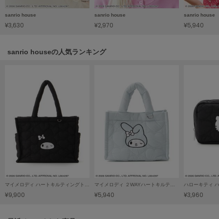
LILY BROWN
sanrio house
sanrio house
sanrio house
リリーブラウン
¥3,630
¥2,970
¥5,940
LILY BROWN Lingerie
リリーブラウンランジェリー
sanrio houseの人気ランキング
LITTLE UNION TOKYO
リトルユニオン トウキョウ
made of Organics
メイドオブオーガニクス
MICHU COQUETTE
ミチュ コケット
MIESROHE
ミースロエ
マイメロディ ハートキルティングトートバッグ
マイメロディ ２WAYハートキルティングバッグ
¥9,900
¥5,940
¥3,960
miies miim
ミーエスミーム