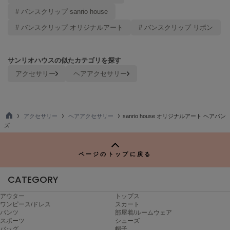
ヌル
# バンスクリップ sanrio house
# バンスクリップ オリジナルアート
# バンスクリップ リボン
On
オン
サンリオハウスの似たカテゴリを探す
アクセサリー
ヘアアクセサリー
Onitsuka Tiger
オニツカ タイガー
ORGUE
オルグ
アクセサリー
ヘアアクセサリー
sanrio house オリジナルアート ヘアバン
TO
ズ
P
ORR
オル
ページのトップに戻る
CATEGORY
PATRICK
パトリック
アウター
トップス
ワンピース/ドレス
スカート
Philly chocolate
パンツ
部屋着/ルームウェア
フィリーチョコレート
スポーツ
シューズ
バッグ
帽子