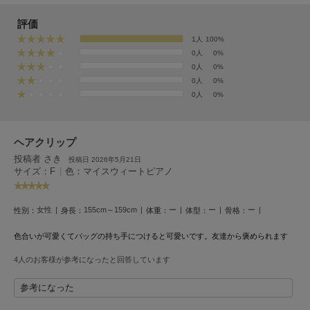
EIMY ISTOIRE
エイミー イストワール
評価
1人
100%
emmi
エミ
0人
0%
0人
0%
emmi atelier
0人
0%
エミ アトリエ
0人
0%
emmi yoga
エミヨガ
ヘアクリップ
投稿者 さき
ETRÉ TOKYO
投稿日 2026年5月21日
エトレトウキョウ
サイズ：F
|
色：マイスウィートピアノ
ey
アイ
女性
155cm～159cm
ー
ー
ー
性別：
身長：
体重：
体型：
骨格：
色合いが可愛くてバッグの持ち手につけると可愛いです。友達から褒められます
4人のお客様が参考になったと回答しています
FILA
フィラ
参考になった
FRAY I.D