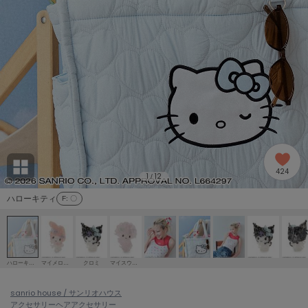
adidas
アディダス
(1996)
adidas by Stella McCartney
アディダス バイ ステラマッカートニー
893)
ALLISON BROWN
アリソンブラウン
98)
amabro
アマブロ
リー (663)
Ame no chi Hare
424
アメノチハレ
1
12
/
ョン雑貨 (858)
ハローキティ
F
: 〇
AMOMMA
アモマ
/ランジェリー (127)
ánuans
ェア (119)
アニュアンス
ハローキティ
マイメロディ
クロミ
マイスウィートピアノ
ànuke
 (124)
sanrio house / サンリオハウス
アンヌーク
アクセサリー
ヘアアクセサリー