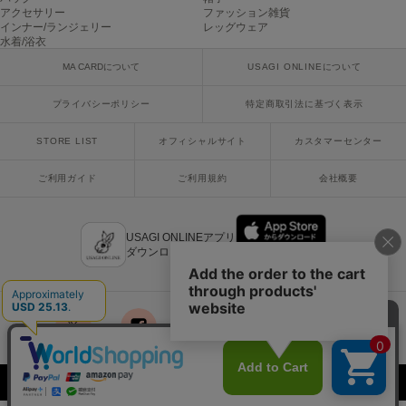
アクセサリー
ファッション雑貨
poláura
ポローラ
インナー/ランジェリー
レッグウェア
水着/浴衣
PUMA
MA CARDについて
USAGI ONLINEについて
プーマ
プライバシーポリシー
特定商取引法に基づく表示
STORE LIST
オフィシャルサイト
カスタマーセンター
Reebok
リーボック
ご利用ガイド
ご利用規約
会社概要
SALOMON
USAGI ONLINEアプリ
サロモン
ダウンロードはこちら
sanrio house
サンリオハウス
SESAME STREET MARKET
セサミストリートマーケット
x
facebook
instagram
LINE
mail
Copyright © 2018 Usagi Online Co.,Ltd. All Rights Reserved.
SHAKA
シャカ