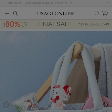
2026.07.29
令和8年熊本地震 被災地への支援に関して
0
MEN
MEN
KIDS
KIDS
BABY
BABY
BEAUTY
BEAUTY
LIFE STYLE
LIFE STYLE
検索
お気
カー
に入
ト
り
(684)
(2928)
B
C
D
E
F
G
I
J
K
L
M
N
ス/ドレス (1145)
P
Q
R
S
T
U
(546)
その
W
X
Y
Z
他
850)
ルームウェア (535)
ACYM
アシーム
(121)