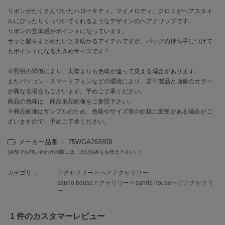
リボンがたくさんついたハローキティ、マイメロディ、クロミがヘアスタイ
célon
ルにぴったりくっついてくれるようなデザインのヘアクリップです。
セロン
リボンの立体感がポイントになっています。
サッと髪をまとめたいとき助かるアイテムですが、バッグの持ち手につけて
Clarks Premium
もポイントになる大きめサイズです！
クラークス
※照明の関係により、実際よりも色味が違って見える場合があります。
CODE A
またパソコン・スマートフォンなどの環境により、若干製品と画像のカラー
コードエー
が異なる場合もございます。予めご了承ください。
商品の色味は、商品単品画像をご参照下さい。
COLE HAAN
※商品画像はサンプルのため、色味やサイズ等の仕様に変更がある場合がご
コール ハーン
ざいますので、予めご了承ください。
CONVERSE
メーカー品番 ： 75WGA263409
コンバース
(店舗でお問い合わせの際には、上記品番をお伝え下さい。)
カテゴリ ：
アクセサリー
>
ヘアアクセサリー
DANSKIN
sanrio houseアクセサリー
>
sanrio houseヘアアクセサリ
ダンスキン
ー
1 件のカスタマーレビュー