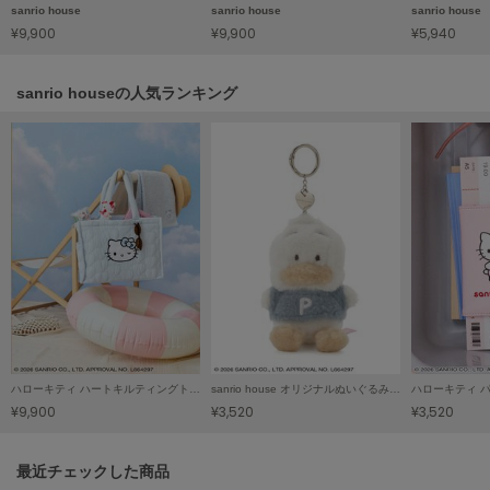
HUNTER
sanrio house
sanrio house
sanrio house
ハンター
¥9,900
¥9,900
¥5,940
HOKA ONEONE
ホカ オネオネ
sanrio houseの人気ランキング
KEEN
キーン
LAATO
ラート
le
ル
ハローキティ ハートキルティングトートバッグ
sanrio house オリジナルぬいぐるみチャーム
ハローキティ 
le coq sportif
ルコックスポルティフ
¥9,900
¥3,520
¥3,520
LeSportsac
関連記事
最近チェックした商品
レスポートサック