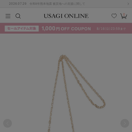
2026.07.29
令和8年熊本地震 被災地への支援に関して
0
MEN
MEN
KIDS
KIDS
BABY
BABY
BEAUTY
BEAUTY
LIFE STYLE
LIFE STYLE
検索
お気
カー
に入
ト
り
(715)
(3074)
B
C
D
E
F
G
I
J
K
L
M
N
ス/ドレス (1179)
P
Q
R
S
T
U
(570)
その
W
X
Y
Z
他
890)
ルームウェア (535)
ACYM
アシーム
(121)