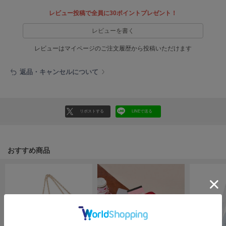
EIMY ISTOIRE
エイミー イストワール
レビュー投稿で全員に30ポイントプレゼント！
emmi
レビューを書く
エミ
レビューはマイページのご注文履歴から投稿いただけます
emmi atelier
エミ アトリエ
返品・キャンセルについて
emmi yoga
エミヨガ
リポストする
LINEで送る
ETRÉ TOKYO
エトレトウキョウ
ey
おすすめ商品
アイ
FILA
フィラ
FRAY I.D