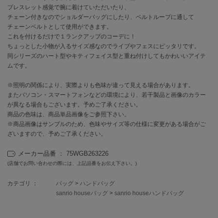
ブレスレット感覚で腕に着けていただいたり、
チェーン付きなのでショルダーバッグにしたり、ベルトループに通して
célon
チェーンベルトとして使用ができます。
セロン
これを付けるだけで１ランクアップのコーデに！
ちょっとした小物が入るサイズ感なのでライブやフェスにピッタリです。
Clarks Premium
クラークス
同シリーズのハート型やキティフェイス型と重ね付けしてもかわいいアイテ
ムです。
CODE A
コードエー
※照明の関係により、実際よりも色味が違って見える場合があります。
またパソコン・スマートフォンなどの環境により、若干製品と画像のカラー
COLE HAAN
が異なる場合もございます。予めご了承ください。
コール ハーン
商品の色味は、商品単品画像をご参照下さい。
※商品画像はサンプルのため、色味やサイズ等の仕様に変更がある場合がご
CONVERSE
ざいますので、予めご了承ください。
コンバース
メーカー品番 ： 75WGB263226
(店舗でお問い合わせの際には、上記品番をお伝え下さい。)
DANSKIN
ダンスキン
カテゴリ ：
バッグ
>
ハンドバッグ
sanrio houseバッグ
>
sanrio houseハンドバッグ