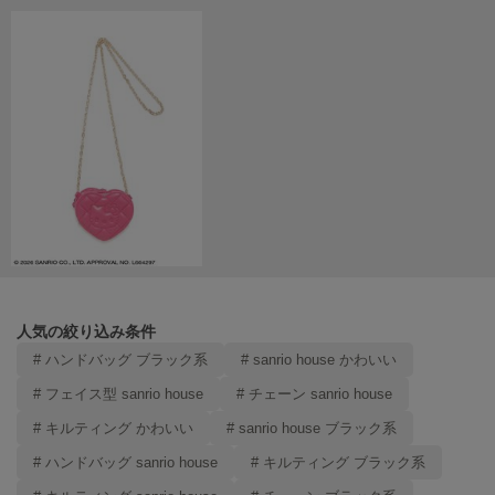
LILY BROWN
リリーブラウン
LILY BROWN Lingerie
リリーブラウンランジェリー
LITTLE UNION TOKYO
リトルユニオン トウキョウ
made of Organics
メイドオブオーガニクス
MICHU COQUETTE
人気の絞り込み条件
ミチュ コケット
# ハンドバッグ ブラック系
# sanrio house かわいい
MIESROHE
# フェイス型 sanrio house
# チェーン sanrio house
ミースロエ
# キルティング かわいい
# sanrio house ブラック系
miies miim
ミーエスミーム
# ハンドバッグ sanrio house
# キルティング ブラック系