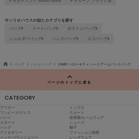
# キルティング sanrio house
# チェーン ブラック系
Mila Owen
ミラオーウェン
サンリオハウスの似たカテゴリを探す
MOIGE
モワージュ
バッグ
トートバッグ
ボストンバッグ
ショルダーバッグ
ハンドバッグ
エコバッグ
MUCHA
ミュシャ
バッグ
ハンドバッグ
３WAY ハローキティ ハートアームバンドバッグ
NEW Balance
TO
ニューバランス
P
ページのトップに戻る
nezu
ネズ
CATEGORY
NIKE
ナイキ
アウター
トップス
ワンピース/ドレス
スカート
パンツ
部屋着/ルームウェア
NOWNS
スポーツ
シューズ
ナウンス
バッグ
帽子
アクセサリー
ファッション雑貨
インナー/ランジェリー
レッグウェア
null.