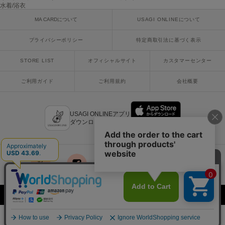
ヌル
水着/浴衣
MA CARDについて
USAGI ONLINEについて
プライバシーポリシー
特定商取引法に基づく表示
On
オン
STORE LIST
オフィシャルサイト
カスタマーセンター
Onitsuka Tiger
オニツカ タイガー
ご利用ガイド
ご利用規約
会社概要
ORGUE
オルグ
USAGI ONLINEアプリ
ダウンロードはこちら
ORR
オル
PATRICK
x
facebook
instagram
LINE
mail
パトリック
Copyright © 2018 Usagi Online Co.,Ltd. All Rights Reserved.
Philly chocolate
フィリーチョコレート
¥6,930
カートに入れる
税込