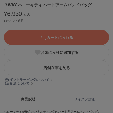
３WAY ハローキティ ハートアームバンドバッグ
ASICS
アシックス
¥6,930
税込
63ポイント還元
Ballelite
バレリット
カートに入れる
BANDOLIER
バンドリヤー
お気に入りに追加する
Barbour
バブアー
店舗在庫を見る
Beyond Closet
ビヨンドクローゼット
ギフトラッピングについて
配送について
Calvin Klein
カルバン・クライン
商品説明
サイズ／詳細
CELFORD
ハローキティが施されたキルティングのハート型アームバンドバッグ。
セルフォード