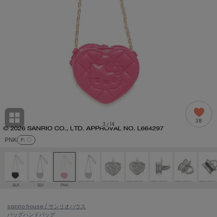
adidas
アディダス
(2005)
adidas by Stella McCartney
アディダス バイ ステラマッカートニー
916)
ALLISON BROWN
アリソンブラウン
07)
amabro
アマブロ
リー (664)
Ame no chi Hare
38
アメノチハレ
3
14
/
ョン雑貨 (865)
PNK
F
: 〇
AMOMMA
アモマ
/ランジェリー (127)
ánuans
ェア (121)
アニュアンス
BLK
SLV
PNK
ànuke
 (124)
sanrio house / サンリオハウス
アンヌーク
バッグ
ハンドバッグ