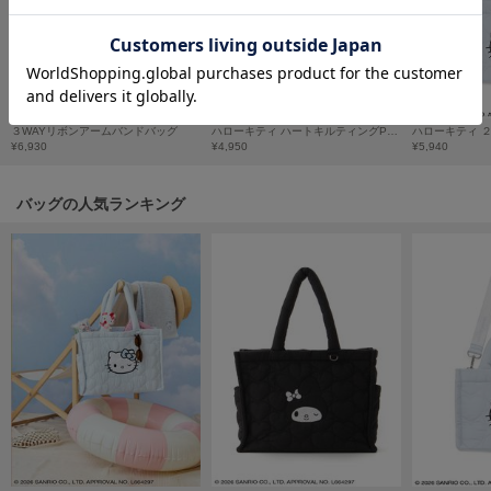
フレイアイディー
FURFUR
ファーファー
３WAYリボンアームバンドバッグ
ハローキティ ハートキルティングPCケース
¥6,930
¥4,950
¥5,940
gelato pique
ジェラート ピケ
バッグの人気ランキング
GELATO PIQUE CAT&DOG
ジェラート ピケ キャットアンドドッグ
gelato pique Sleep
ジェラート ピケ スリープ
GRAMICCI
グラミチ
Henon.
へノン