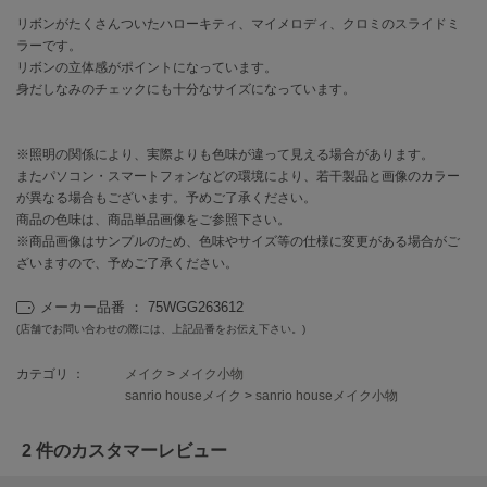
リボンがたくさんついたハローキティ、マイメロディ、クロミのスライドミ
célon
ラーです。
セロン
リボンの立体感がポイントになっています。
身だしなみのチェックにも十分なサイズになっています。
Clarks Premium
クラークス
※照明の関係により、実際よりも色味が違って見える場合があります。
CODE A
またパソコン・スマートフォンなどの環境により、若干製品と画像のカラー
コードエー
が異なる場合もございます。予めご了承ください。
商品の色味は、商品単品画像をご参照下さい。
COLE HAAN
※商品画像はサンプルのため、色味やサイズ等の仕様に変更がある場合がご
コール ハーン
ざいますので、予めご了承ください。
CONVERSE
メーカー品番 ： 75WGG263612
コンバース
(店舗でお問い合わせの際には、上記品番をお伝え下さい。)
カテゴリ ：
メイク
>
メイク小物
DANSKIN
sanrio houseメイク
>
sanrio houseメイク小物
ダンスキン
2 件のカスタマーレビュー