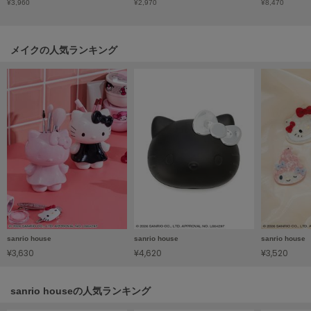
¥3,960
¥2,970
¥8,470
LILY BROWN
リリーブラウン
メイクの人気ランキング
LILY BROWN Lingerie
リリーブラウンランジェリー
LITTLE UNION TOKYO
リトルユニオン トウキョウ
made of Organics
メイドオブオーガニクス
MICHU COQUETTE
ミチュ コケット
sanrio house
sanrio house
sanrio house
MIESROHE
ミースロエ
¥3,630
¥4,620
¥3,520
miies miim
ミーエスミーム
sanrio houseの人気ランキング