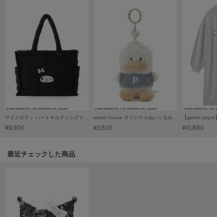
Mila Owen
ミラオーウェン
MOIGE
モワージュ
MUCHA
ミュシャ
NEW Balance
ニューバランス
マイメロディ ハートキルティングトートバッグ
sanrio house オリジナルぬいぐるみチャーム
¥9,900
¥3,520
¥10,890
nezu
ネズ
関連記事
最近チェックした商品
NIKE
ナイキ
NOWNS
ナウンス
null.