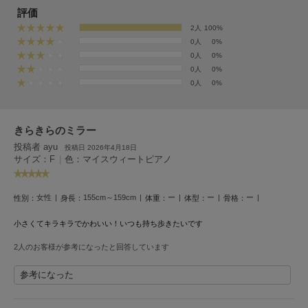
EIMY ISTOIRE
評価
エイミー イストワール
2人
100%
emmi
0人
0%
エミ
0人
0%
0人
0%
emmi atelier
0人
0%
エミ アトリエ
emmi yoga
きらきらのミラー
エミヨガ
投稿者 ayu
投稿日 2026年4月18日
サイズ：F
|
色：マイスウィートピアノ
ETRÉ TOKYO
エトレトウキョウ
ey
女性
155cm～159cm
ー
ー
ー
性別：
身長：
体重：
体型：
骨格：
アイ
小さくてキラキラでかわいい！いつも持ち歩きたいです
2人のお客様が参考になったと回答しています
FILA
フィラ
参考になった
FRAY I.D