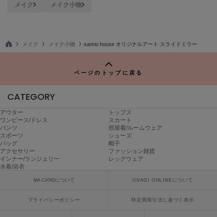
メイク
メイク小物
poláura
ポローラ
PUMA
プーマ
メイク
メイク小物
sanrio house オリジナルアート スライドミラー
TO
P
ページのトップに戻る
Reebok
リーボック
CATEGORY
アウター
トップス
ワンピース/ドレス
スカート
SALOMON
パンツ
部屋着/ルームウェア
サロモン
スポーツ
シューズ
バッグ
帽子
sanrio house
アクセサリー
ファッション雑貨
サンリオハウス
インナー/ランジェリー
レッグウェア
水着/浴衣
SESAME STREET MARKET
MA CARDについて
USAGI ONLINEについて
セサミストリートマーケット
プライバシーポリシー
特定商取引法に基づく表示
SHAKA
シャカ