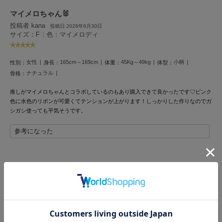
フレイアイディー
マイメロちゃん🐰
FURFUR
投稿者 kana
投稿日 2026年6月30日
ファーファー
サイズ：F
|
色：マイメロディ
女性
165cm～169cm
45Kg～49kg
小柄
性別：
身長：
体重：
体型：
gelato pique
ナチュラル
骨格：
ジェラート ピケ
推しがマイメロちゃんとコラボしているのもあり購入できて良かったです♡ピンク
GELATO PIQUE CAT&DOG
色に水色のリボンが可愛くてテンションが上がります！しっかりした作りなのでガ
ジェラート ピケ キャットアンドドッグ
シガシ使っても平気そうです。
gelato pique Sleep
参考になった
ジェラート ピケ スリープ
GRAMICCI
グラミチ
レビュー投稿で全員に30ポイントプレゼント！
レビューを書く
Henon.
へノン
レビューはマイページのご注文履歴から投稿いただけます