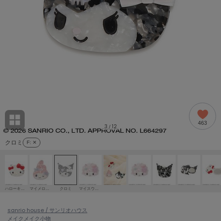
adidas
アディダス
(2005)
adidas by Stella McCartney
アディダス バイ ステラマッカートニー
916)
ALLISON BROWN
アリソンブラウン
07)
amabro
アマブロ
リー (664)
Ame no chi Hare
463
アメノチハレ
3
12
/
ョン雑貨 (865)
クロミ
F
: ✕
AMOMMA
アモマ
/ランジェリー (127)
ánuans
ェア (121)
アニュアンス
ハローキティ
マイメロディ
クロミ
マイスウィートピアノ
ànuke
 (124)
sanrio house / サンリオハウス
アンヌーク
メイク
メイク小物