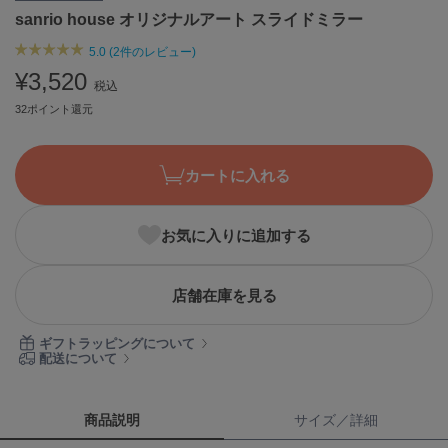
sanrio house オリジナルアート スライドミラー
ASICS
アシックス
5.0 (2件のレビュー)
¥3,520
税込
32ポイント還元
Ballelite
バレリット
BANDOLIER
カートに入れる
バンドリヤー
Barbour
お気に入りに追加する
バブアー
Beyond Closet
店舗在庫を見る
ビヨンドクローゼット
ギフトラッピングについて
配送について
Calvin Klein
カルバン・クライン
商品説明
サイズ／詳細
CELFORD
セルフォード