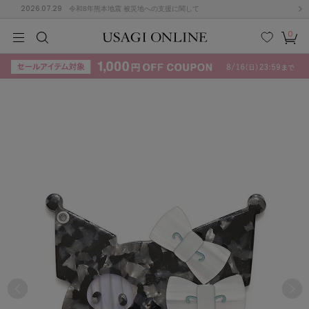
2026.07.29
令和8年熊本地震 被災地への支援に関して
0
MEN
MEN
KIDS
KIDS
BABY
BABY
BEAUTY
BEAUTY
LIFE STYLE
LIFE STYLE
検索
お気
カー
に入
ト
り
(715)
(3074)
B
C
D
E
F
G
I
J
K
L
M
N
ス/ドレス (1179)
P
Q
R
S
T
U
(570)
その
W
X
Y
Z
他
890)
ルームウェア (535)
ACYM
アシーム
(121)