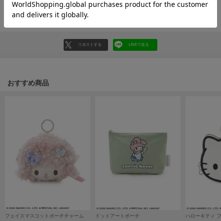
HUNTER
返品・キャンセルについて
ハンター
HOKA ONEONE
ホカ オネオネ
リポストする
LINEで送る
KEEN
おすすめ商品
キーン
LAATO
ラート
le
ル
le coq sportif
ルコックスポルティフ
LeSportsac
レスポートサック
フェイスマスコットポーチチャーム
ドットアートポーチ
ハローキティ 