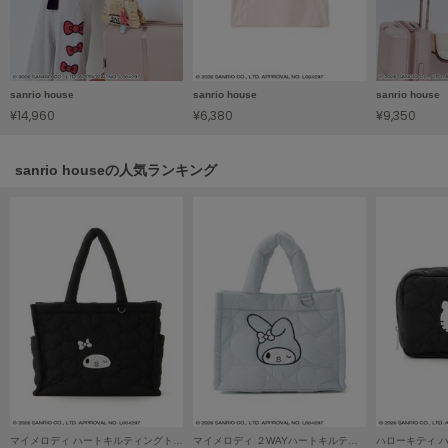
HUNTER
ハンター
HOKA ONEONE
ホカ オネオネ
sanrio house
sanrio house
sanrio house
¥14,960
¥6,380
¥9,350
KEEN
sanrio houseの人気ランキング
キーン
LAATO
ラート
le
ル
le coq sportif
ルコックスポルティフ
LeSportsac
レスポートサック
マイメロディ ハートキルティングトートバッグ
マイメロディ ２WAYハートキルティングバッグ