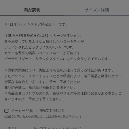
商品説明
サイズ／詳細
célon
セロン
※Eはオンラインストア限定カラーです。
Clarks Premium
クラークス
【SUMMER BEACH CLUB】シリーズのTシャツ。
夏を満喫しているような日焼けしたハローキティが
CODE A
デザインされたビッグサイズのTシャツです。
コードエー
カラーも豊富で幅広いコーディネートが可能です。
ビーチやリゾート、リラックスタイムにもピッタリなアイテムです。
COLE HAAN
コール ハーン
※照明の関係により、実際よりも色味が違って見える場合があります。
またパソコン・スマートフォンなどの環境により、若干製品と画像のカラー
CONVERSE
コンバース
が異なる場合もございます。予めご了承ください。
商品の色味は、商品単品画像をご参照下さい。
※商品画像はサンプルのため、色味やサイズ等の仕様に変更がある場合がご
ざいますので、予めご了承ください。
DANSKIN
ダンスキン
メーカー品番 ： 75WCT261423
(店舗でお問い合わせの際には、上記品番をお伝え下さい。)
カテゴリ ：
トップス
>
カットソー/Tシャツ