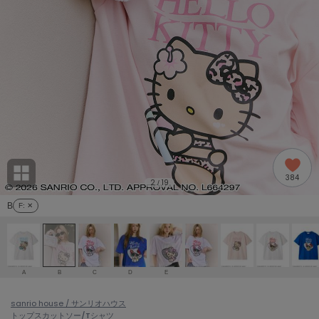
adidas
アディダス
(2009)
adidas by Stella McCartney
アディダス バイ ステラマッカートニー
916)
ALLISON BROWN
アリソンブラウン
07)
amabro
アマブロ
リー (664)
Ame no chi Hare
384
アメノチハレ
2
19
/
ョン雑貨 (865)
B
F
: ✕
AMOMMA
アモマ
/ランジェリー (127)
ánuans
ェア (121)
アニュアンス
A
B
C
D
E
ànuke
 (124)
sanrio house / サンリオハウス
アンヌーク
トップス
カットソー/Tシャツ