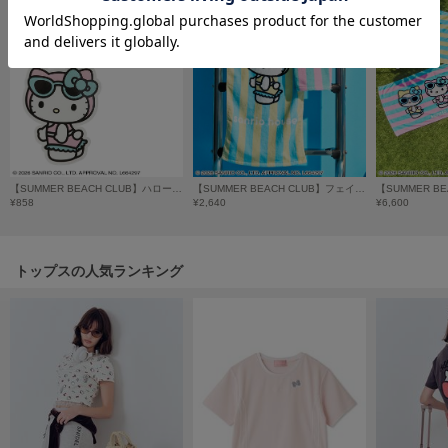
フレイアイディー
FURFUR
ファーファー
gelato pique
ジェラート ピケ
【SUMMER BEACH CLUB】ハローキティ バッドばつ丸 ステッカー2枚セット
【SUMMER BEACH CLUB】フェイスタオル
GELATO PIQUE CAT&DOG
¥858
¥2,640
¥6,600
ジェラート ピケ キャットアンドドッグ
gelato pique Sleep
ジェラート ピケ スリープ
トップスの人気ランキング
GRAMICCI
グラミチ
Henon.
へノン