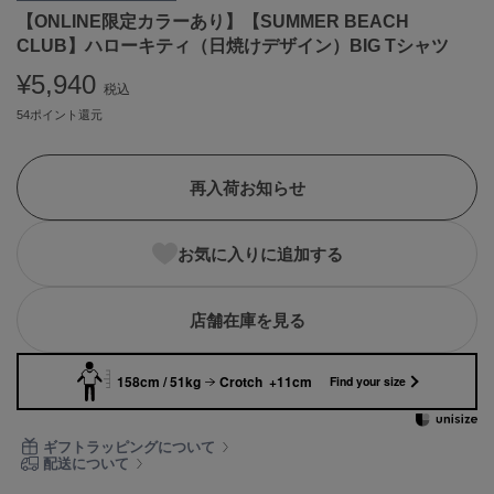
【ONLINE限定カラーあり】【SUMMER BEACH
ASICS
アシックス
CLUB】ハローキティ（日焼けデザイン）BIG Tシャツ
¥5,940
税込
54ポイント還元
Ballelite
バレリット
再入荷お知らせ
BANDOLIER
バンドリヤー
Barbour
お気に入りに追加する
バブアー
Beyond Closet
店舗在庫を見る
ビヨンドクローゼット
158cm / 51kg
Crotch +11cm
Find your size
Calvin Klein
カルバン・クライン
ギフトラッピングについて
配送について
CELFORD
セルフォード