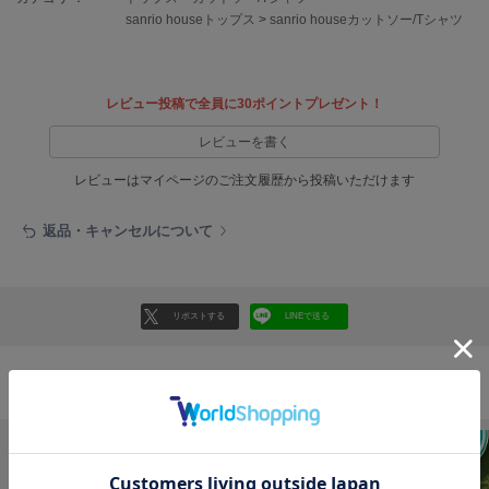
EIMY ISTOIRE
エイミー イストワール
sanrio houseトップス
>
sanrio houseカットソー/Tシャツ
emmi
エミ
レビュー投稿で全員に30ポイントプレゼント！
emmi atelier
レビューを書く
エミ アトリエ
レビューはマイページのご注文履歴から投稿いただけます
emmi yoga
エミヨガ
返品・キャンセルについて
ETRÉ TOKYO
エトレトウキョウ
ey
リポストする
LINEで送る
アイ
おすすめ商品
FILA
フィラ
FRAY I.D