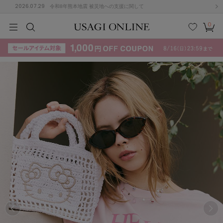
2026.07.29
令和8年熊本地震 被災地への支援に関して
0
MEN
MEN
KIDS
KIDS
BABY
BABY
BEAUTY
BEAUTY
LIFE STYLE
LIFE STYLE
検索
お気
カー
に入
ト
り
(715)
(3074)
B
C
D
E
F
G
I
J
K
L
M
N
ス/ドレス (1179)
P
Q
R
S
T
U
(570)
その
W
X
Y
Z
他
890)
ルームウェア (535)
ACYM
アシーム
(121)