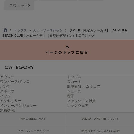
Mila Owen
スウェット
ミラオーウェン
MOIGE
モワージュ
トップス
カットソー/Tシャツ
【ONLINE限定カラーあり】【SUMMER
TO
BEACH CLUB】ハローキティ（日焼けデザイン）BIG Tシャツ
MUCHA
P
ミュシャ
ページのトップに戻る
NEW Balance
CATEGORY
ニューバランス
アウター
トップス
ワンピース/ドレス
スカート
nezu
ネズ
パンツ
部屋着/ルームウェア
スポーツ
シューズ
バッグ
帽子
NIKE
アクセサリー
ファッション雑貨
ナイキ
インナー/ランジェリー
レッグウェア
水着/浴衣
NOWNS
MA CARDについて
USAGI ONLINEについて
ナウンス
プライバシーポリシー
特定商取引法に基づく表示
null.