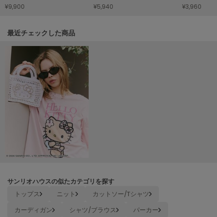
¥9,900
¥5,940
¥3,960
LILY BROWN
リリーブラウン
関連記事
最近チェックした商品
LILY BROWN Lingerie
リリーブラウンランジェリー
LITTLE UNION TOKYO
リトルユニオン トウキョウ
made of Organics
メイドオブオーガニクス
MICHU COQUETTE
ミチュ コケット
MIESROHE
ミースロエ
サンリオハウスの似たカテゴリを探す
トップス
ニット
カットソー/Tシャツ
miies miim
ミーエスミーム
カーディガン
シャツ/ブラウス
パーカー