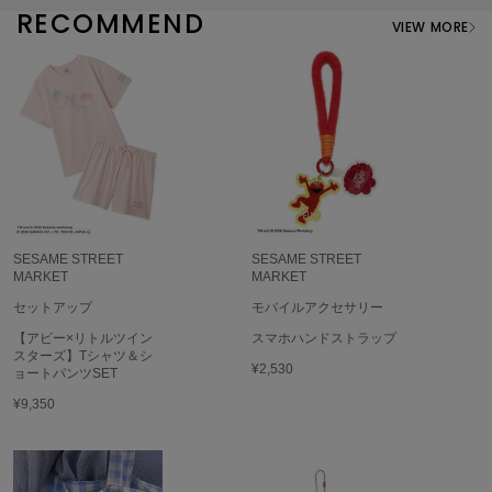
RECOMMEND
VIEW MORE
SUICOKE
スイコック
SUPERGA
スペルガ
swanë
スワネ
SESAME STREET
SESAME STREET
TAW&TOE
MARKET
MARKET
トーアンドトー
セットアップ
モバイルアクセサリー
TEVA
【アビー×リトルツイン
スマホハンドストラップ
テバ
スターズ】Tシャツ＆シ
¥2,530
ョートパンツSET
The Barnnet
¥9,350
ザバーネット
THE NORTH FACE
ザ・ノース・フェイス