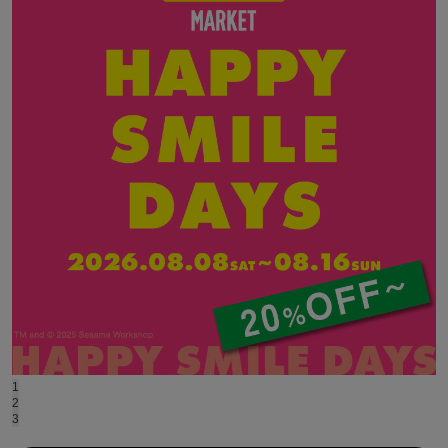
ASICS
アシックス
Ballelite
バレリット
BANDOLIER
バンドリヤー
Barbour
バブアー
Beyond Closet
ビヨンドクローゼット
Calvin Klein
1
カルバン・クライン
2
3
CELFORD
セルフォード