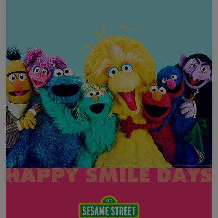
adidas
アディダス
(2005)
adidas by Stella McCartney
アディダス バイ ステラマッカートニー
916)
ALLISON BROWN
アリソンブラウン
07)
amabro
アマブロ
リー (664)
Ame no chi Hare
アメノチハレ
ョン雑貨 (865)
AMOMMA
アモマ
/ランジェリー (127)
ánuans
ェア (121)
アニュアンス
ànuke
 (124)
アンヌーク