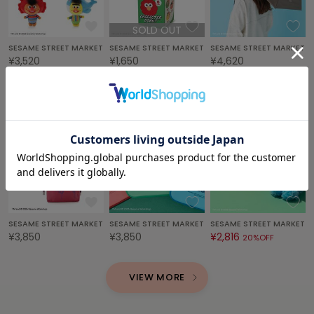
Sneakers by emmi
SOLD OUT
スニーカーズ バイ エミ
SESAME STREET MARKET
SESAME STREET MARKET
SESAME STREET MARKET
¥3,520
¥1,650
¥4,620
Snow Peak
スノーピーク
SNIDEL
スナイデル
SNIDEL HOME
スナイデル ホーム
SOFER
ソフェル
SESAME STREET MARKET
SESAME STREET MARKET
SESAME STREET MARKET
SOMEWHERE BUTTER.
サムウェアバター
¥3,850
¥3,850
¥2,816
20%OFF
SORIN
ソリン
VIEW MORE
Stylevoice for xxx
スタイルヴォイスフォー