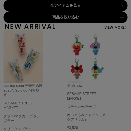
全アイテムを見る
célon
セロン
商品を絞り込む
NEW ARRIVAL
VIEW MORE
Clarks Premium
クラークス
CODE A
コードエー
COLE HAAN
コール ハーン
CONVERSE
コンバース
coming soon
発売開始日
予 約
new
2026/8/20 0:00
new
取
SESAME STREET
寄
MARKET
SESAME STREET
DANSKIN
ステッカー/テープ
MARKET
ダンスキン
ぬいぐるみチャーム（ア
グラス/マグカップ/タン
クアリウム）
ブラー
¥3,520
クリアタンブラー