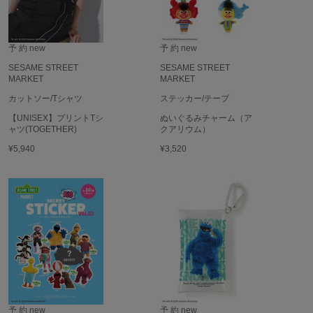
予 約
new
予 約
new
SESAME STREET
SESAME STREET
MARKET
MARKET
カットソー/Tシャツ
ステッカー/テープ
【UNISEX】プリントTシ
ぬいぐるみチャーム（ア
ャツ(TOGETHER)
クアリウム）
¥5,940
¥3,520
予 約
new
予 約
new