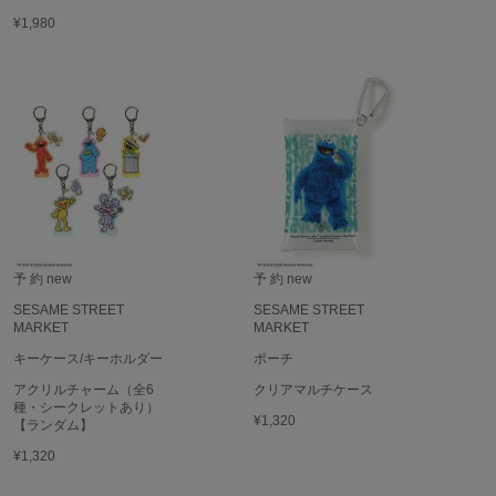
EIMY ISTOIRE
エイミー イストワール
¥1,980
emmi
エミ
emmi atelier
エミ アトリエ
emmi yoga
エミヨガ
ETRÉ TOKYO
エトレトウキョウ
予 約
new
予 約
new
SESAME STREET
SESAME STREET
ey
MARKET
MARKET
アイ
キーケース/キーホルダー
ポーチ
アクリルチャーム（全6
クリアマルチケース
種・シークレットあり）
FILA
¥1,320
【ランダム】
フィラ
¥1,320
FRAY I.D