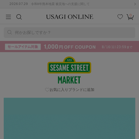
2026.07.29
令和8年熊本地震 被災地への支援に関して
0
MEN
MEN
KIDS
KIDS
BABY
BABY
BEAUTY
BEAUTY
LIFE STYLE
LIFE STYLE
検索
お気
カー
に入
ト
何かお探しですか？
り
(715)
(3074)
SESAME STREET MARKET (セサミストリートマーケット) | USAGI
B
C
D
E
F
G
ONLINE (ウサギオンライン)
I
J
K
L
M
N
ス/ドレス (1179)
P
Q
R
S
T
U
(570)
お気に入りブランドに追加
その
W
X
Y
Z
他
890)
ルームウェア (535)
ACYM
アシーム
(121)