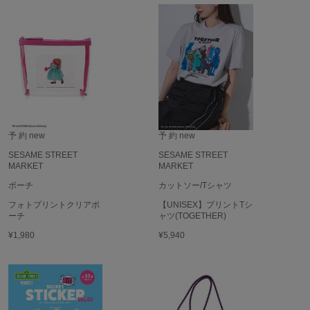
フレイアイディー
FURFUR
ファーファー
gelato pique
ジェラート ピケ
GELATO PIQUE CAT&DOG
予 約
new
予 約
new
ジェラート ピケ キャットアンドドッグ
SESAME STREET
SESAME STREET
MARKET
MARKET
gelato pique Sleep
ジェラート ピケ スリープ
ポーチ
カットソー/Tシャツ
フォトプリントクリアポ
【UNISEX】プリントTシ
GRAMICCI
ーチ
ャツ(TOGETHER)
グラミチ
¥1,980
¥5,940
Henon.
へノン