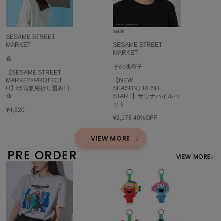
USAGI Gallery
ウサギギャラリー
sale
USAGI Gift
SESAME STREET
ウサギギフト
MARKET
SESAME STREET
MARKET
傘
USAGI Item
その他帽子
ウサギアイテム
【SESAME STREET
MARKET×PROTECT
【NEW
U】晴雨兼用折り畳み日
SEASON,FRESH
USAGI Vintage
傘
START】サウナパイルハ
ウサギヴィンテージ
ット
¥4,620
¥2,178
40%OFF
VEJA
VIEW MORE
ヴェジャ
PRE ORDER
VIEW MORE