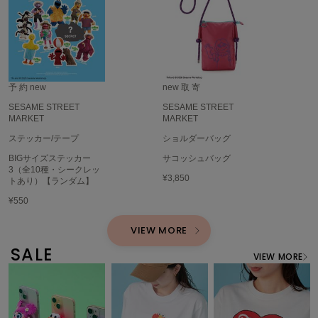
HUNTER
ハンター
HOKA ONEONE
ホカ オネオネ
予 約
new
new
取 寄
SESAME STREET
SESAME STREET
KEEN
MARKET
MARKET
キーン
ステッカー/テープ
ショルダーバッグ
BIGサイズステッカー
サコッシュバッグ
3（全10種・シークレッ
LAATO
¥3,850
トあり）【ランダム】
ラート
¥550
le
ル
VIEW MORE
SALE
le coq sportif
VIEW MORE
ルコックスポルティフ
LeSportsac
レスポートサック