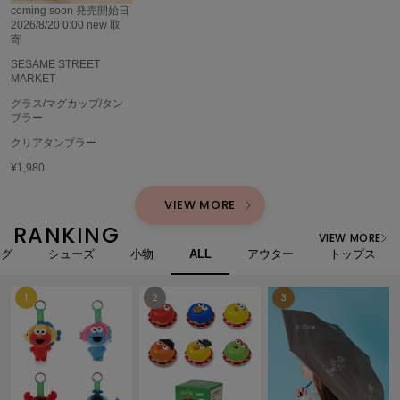
coming soon
発売開始日
poláura
2026/8/20 0:00
new
取
ポローラ
寄
SESAME STREET
PUMA
プーマ
MARKET
グラス/マグカップ/タン
ブラー
クリアタンブラー
Reebok
リーボック
¥1,980
VIEW MORE
RANKING
SALOMON
VIEW MORE
サロモン
ッグ
シューズ
小物
ALL
アウター
トップス
sanrio house
サンリオハウス
SESAME STREET MARKET
セサミストリートマーケット
SHAKA
シャカ