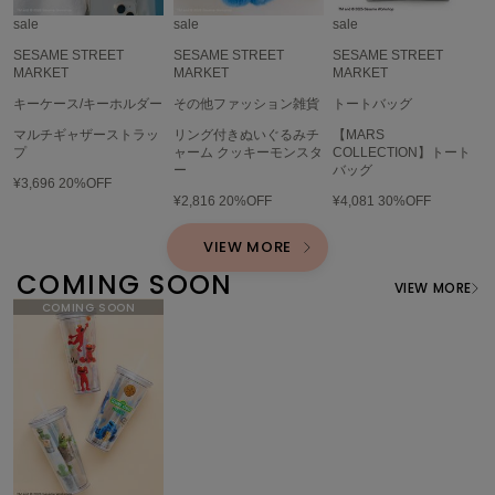
ヌル
sale
sale
sale
SESAME STREET
SESAME STREET
SESAME STREET
MARKET
MARKET
MARKET
On
キーケース/キーホルダー
その他ファッション雑貨
トートバッグ
オン
マルチギャザーストラッ
リング付きぬいぐるみチ
【MARS
プ
ャーム クッキーモンスタ
COLLECTION】トート
Onitsuka Tiger
ー
バッグ
オニツカ タイガー
¥3,696
20%OFF
¥2,816
20%OFF
¥4,081
30%OFF
ORGUE
オルグ
VIEW MORE
COMING SOON
ORR
VIEW MORE
オル
PATRICK
パトリック
Philly chocolate
フィリーチョコレート