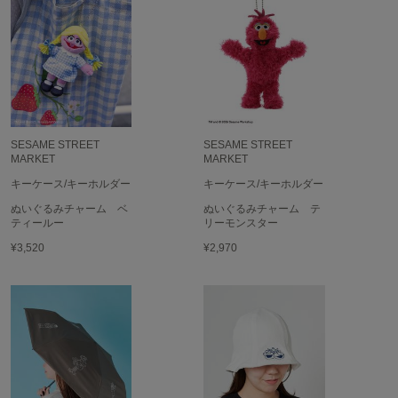
TODAYFUL
トゥデイフル
TSURU by Mariko Oikawa
ツルバイマリコオイカワ
SESAME STREET
SESAME STREET
UGG
MARKET
MARKET
アグ
キーケース/キーホルダー
キーケース/キーホルダー
UNDERSON UNDERSON
ぬいぐるみチャーム ベ
ぬいぐるみチャーム テ
アンダーソン アンダーソン
ティールー
リーモンスター
¥3,520
¥2,970
un/neu
アンノイ
URBAN RESEARCH ROSSO
アーバンリサーチ ロッソ
USAGI Books
ウサギブックス