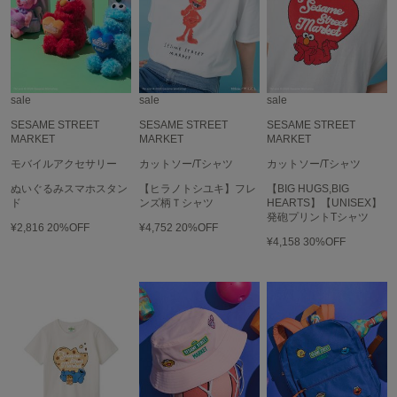
LILY BROWN
リリーブラウン
LILY BROWN Lingerie
リリーブラウンランジェリー
sale
sale
sale
LITTLE UNION TOKYO
SESAME STREET
SESAME STREET
SESAME STREET
リトルユニオン トウキョウ
MARKET
MARKET
MARKET
モバイルアクセサリー
カットソー/Tシャツ
カットソー/Tシャツ
ぬいぐるみスマホスタン
【ヒラノトシユキ】フレ
【BIG HUGS,BIG
ド
ンズ柄Ｔシャツ
HEARTS】【UNISEX】
made of Organics
発砲プリントTシャツ
メイドオブオーガニクス
¥2,816
20%OFF
¥4,752
20%OFF
¥4,158
30%OFF
MICHU COQUETTE
ミチュ コケット
MIESROHE
ミースロエ
miies miim
ミーエスミーム