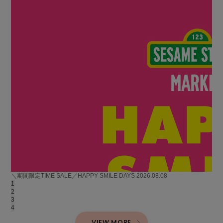
＼期間限定TIME SALE／HAPPY SMILE DAYS
2026.08.08
【
1
2
3
4
VIEW MORE