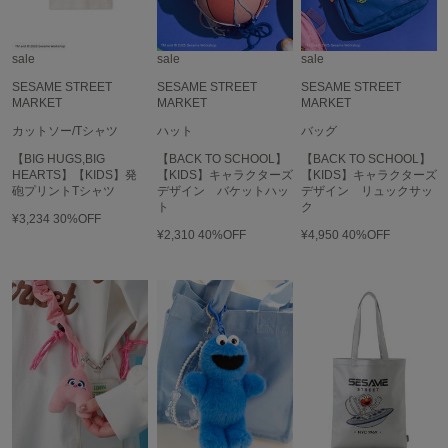
Mila Owen
ミラオーウェン
sale
sale
sale
MOIGE
モワージュ
SESAME STREET
SESAME STREET
SESAME STREET
MARKET
MARKET
MARKET
MUCHA
カットソー/Tシャツ
ハット
バッグ
ミュシャ
【BIG HUGS,BIG
【BACK TO SCHOOL】
【BACK TO SCHOOL】
HEARTS】【KIDS】発
【KIDS】キャラクターズ
【KIDS】キャラクターズ
砲プリントTシャツ
デザイン バケットハッ
デザイン リュックサッ
ト
ク
NEW Balance
¥3,234
30%OFF
ニューバランス
¥2,310
40%OFF
¥4,950
40%OFF
nezu
ネズ
NIKE
ナイキ
NOWNS
ナウンス
null.