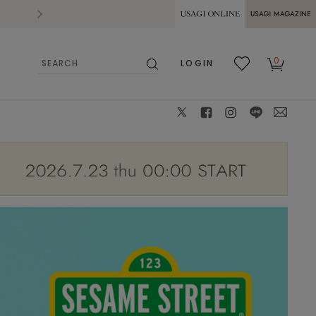
2026.07.28
熊本県熊本地方を震源とする地震の影響によ
USAGI ONLINE
USAGI
0
LOGIN
MAGAZINE
検
お気
カー
索
に入
ト
り
X
facebook
instagram
LINE
mail