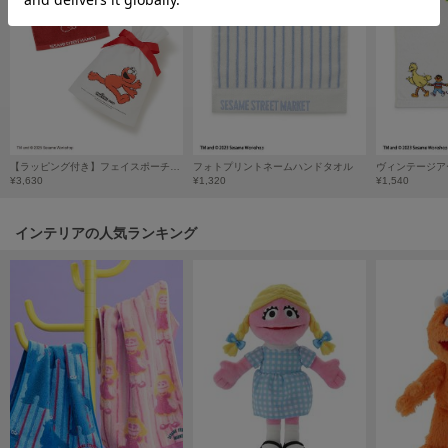
HUNTER
ハンター
HOKA ONEONE
ホカ オネオネ
KEEN
【ラッピング付き】フェイスポーチ＆ハンドタオルギフトセット
フォトプリントネームハンドタオル
ヴィンテージア
キーン
¥3,630
¥1,320
¥1,540
インテリアの人気ランキング
LAATO
ラート
le
ル
le coq sportif
ルコックスポルティフ
LeSportsac
レスポートサック