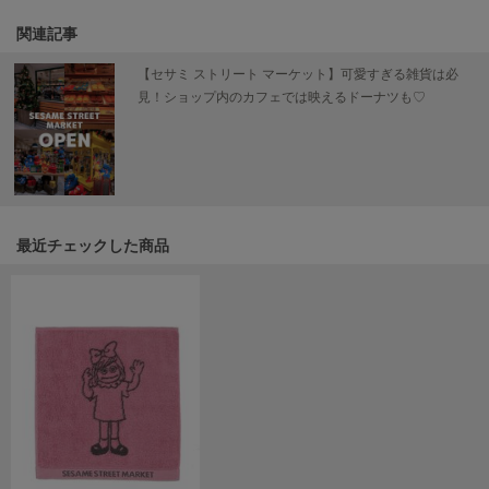
Mila Owen
ミラオーウェン
関連記事
【セサミ ストリート マーケット】可愛すぎる雑貨は必
MOIGE
モワージュ
見！ショップ内のカフェでは映えるドーナツも♡
MUCHA
ミュシャ
NEW Balance
最近チェックした商品
ニューバランス
nezu
ネズ
NIKE
ナイキ
NOWNS
ナウンス
null.