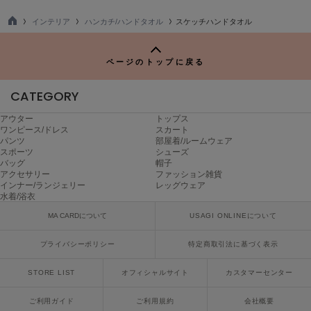
poláura
ポローラ
インテリア
ハンカチ/ハンドタオル
スケッチハンドタオル
TO
P
PUMA
プーマ
ページのトップに戻る
CATEGORY
Reebok
アウター
トップス
リーボック
ワンピース/ドレス
スカート
パンツ
部屋着/ルームウェア
スポーツ
シューズ
バッグ
帽子
アクセサリー
ファッション雑貨
SALOMON
インナー/ランジェリー
レッグウェア
サロモン
水着/浴衣
sanrio house
MA CARDについて
USAGI ONLINEについて
サンリオハウス
プライバシーポリシー
特定商取引法に基づく表示
SESAME STREET MARKET
セサミストリートマーケット
STORE LIST
オフィシャルサイト
カスタマーセンター
SHAKA
ご利用ガイド
ご利用規約
会社概要
シャカ