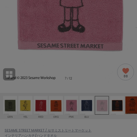
adidas
アディダス
(2005)
adidas by Stella McCartney
アディダス バイ ステラマッカートニー
916)
ALLISON BROWN
アリソンブラウン
07)
amabro
アマブロ
リー (664)
Ame no chi Hare
88
アメノチハレ
7
12
/
ョン雑貨 (865)
AMOMMA
アモマ
/ランジェリー (127)
ánuans
ェア (121)
アニュアンス
GRN
YEL
RED
ORG
PNK
BLU
ànuke
 (124)
SESAME STREET MARKET / セサミストリートマーケット
アンヌーク
インテリア
ハンカチ/ハンドタオル