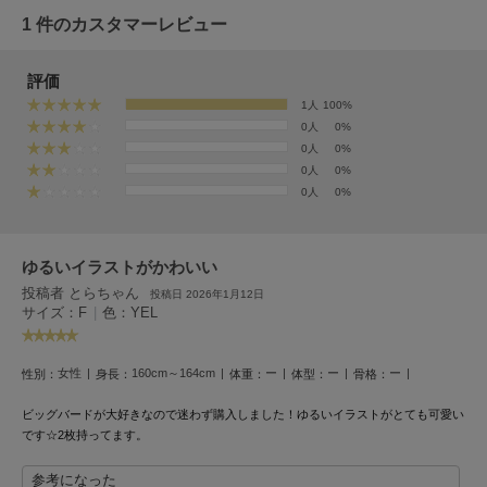
EIMY ISTOIRE
エイミー イストワール
1 件のカスタマーレビュー
emmi
評価
エミ
1人
100%
emmi atelier
0人
0%
エミ アトリエ
0人
0%
0人
0%
emmi yoga
0人
0%
エミヨガ
ETRÉ TOKYO
ゆるいイラストがかわいい
エトレトウキョウ
投稿者 とらちゃん
投稿日 2026年1月12日
サイズ：F
|
色：YEL
ey
アイ
女性
160cm～164cm
ー
ー
ー
性別：
身長：
体重：
体型：
骨格：
FILA
ビッグバードが大好きなので迷わず購入しました！ゆるいイラストがとても可愛い
フィラ
です☆2枚持ってます。
FRAY I.D
参考になった