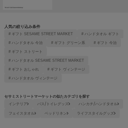
ヌル
On
人気の絞り込み条件
オン
# ギフト SESAME STREET MARKET
# ハンドタオル ギフト
Onitsuka Tiger
# ハンドタオル 今治
# ギフト グリーン系
# ギフト 今治
オニツカ タイガー
# ギフト ストリート
ORGUE
# ハンドタオル SESAME STREET MARKET
オルグ
# ギフト おしゃれ
# ギフト ヴィンテージ
ORR
オル
# ハンドタオル ヴィンテージ
セサミストリートマーケットの似たカテゴリを探す
PATRICK
インテリア
バス/トイレグッズ
ハンカチ/ハンドタオル
パトリック
フェイスタオル
ベッドリネン
ライフスタイルグッズ
Philly chocolate
フィリーチョコレート