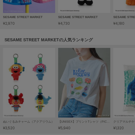
LILY BROWN
リリーブラウン
SESAME STREET MARKET
SESAME STREET MARKET
SESAME STR
¥2,970
¥4,730
¥4,180
LILY BROWN Lingerie
リリーブラウンランジェリー
SESAME STREET MARKETの人気ランキング
LITTLE UNION TOKYO
リトルユニオン トウキョウ
made of Organics
メイドオブオーガニクス
MICHU COQUETTE
ミチュ コケット
MIESROHE
ミースロエ
miies miim
ぬいぐるみチャーム（アクアリウム）
【UNISEX】プリントTシャツ（PICNIC）
クリアマルチケ
ミーエスミーム
¥3,520
¥5,940
¥1,320