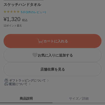
スケッチハンドタオル
ASICS
アシックス
5.0 (1件のレビュー)
¥1,320
税込
12ポイント還元
Ballelite
バレリット
BANDOLIER
カートに入れる
バンドリヤー
Barbour
お気に入りに追加する
バブアー
Beyond Closet
店舗在庫を見る
ビヨンドクローゼット
ギフトラッピングについて
配送について
Calvin Klein
カルバン・クライン
商品説明
サイズ／詳細
CELFORD
セルフォード