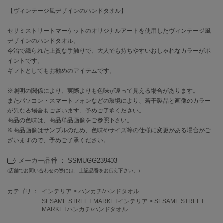
【ヴィンテージ風デザインのハンドタオル】
célon
セロン
セサミストリートマーケットのオリジナルアートを使用したヴィンテージ風
デザインのハンドタオル。
Clarks Premium
今治で織られた上質な手触りで、大人でも持ちやすいおしゃれなカラーがポ
クラークス
イントです。
ギフトとしてもお勧めのアイテムです。
CODE A
コードエー
※照明の関係により、実際よりも色味が違って見える場合があります。
またパソコン・スマートフォンなどの環境により、若干製品と画像のカラー
COLE HAAN
が異なる場合もございます。予めご了承ください。
コール ハーン
商品の色味は、商品単品画像をご参照下さい。
※商品画像はサンプルのため、色味やサイズ等の仕様に変更がある場合がご
CONVERSE
ざいますので、予めご了承ください。
コンバース
メーカー品番 ： SSMUGG239403
(店舗でお問い合わせの際には、上記品番をお伝え下さい。)
DANSKIN
ダンスキン
カテゴリ ：
インテリア
>
ハンカチ/ハンドタオル
SESAME STREET MARKETインテリア
>
SESAME STREET
MARKETハンカチ/ハンドタオル