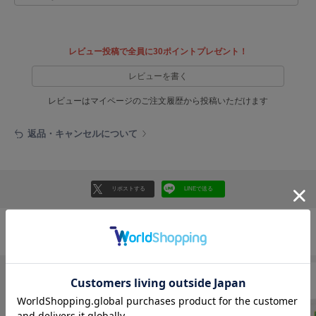
フレイアイディー
FURFUR
ファーファー
レビュー投稿で全員に30ポイントプレゼント！
レビューを書く
gelato pique
レビューはマイページのご注文履歴から投稿いただけます
ジェラート ピケ
返品・キャンセルについて
GELATO PIQUE CAT&DOG
ジェラート ピケ キャットアンドドッグ
gelato pique Sleep
ジェラート ピケ スリープ
リポストする
LINEで送る
GRAMICCI
グラミチ
おすすめ商品
Henon.
へノン