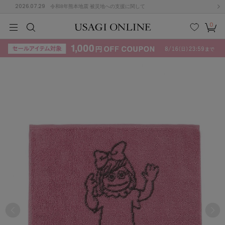
2026.07.29
令和8年熊本地震 被災地への支援に関して
0
MEN
MEN
KIDS
KIDS
BABY
BABY
BEAUTY
BEAUTY
LIFE STYLE
LIFE STYLE
検索
お気
カー
に入
ト
り
(715)
(3074)
B
C
D
E
F
G
I
J
K
L
M
N
ス/ドレス (1179)
P
Q
R
S
T
U
(570)
その
W
X
Y
Z
他
890)
ルームウェア (535)
ACYM
アシーム
(121)