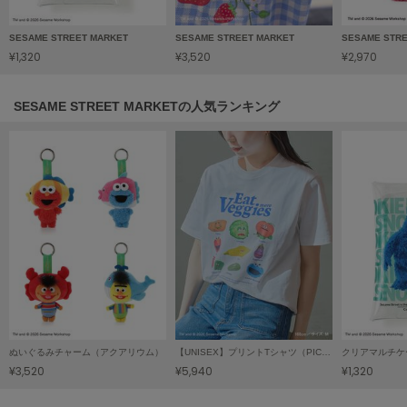
HUNTER
ハンター
SESAME STREET MARKET
SESAME STREET MARKET
SESAME STR
¥1,320
¥3,520
¥2,970
HOKA ONEONE
ホカ オネオネ
SESAME STREET MARKETの人気ランキング
KEEN
キーン
LAATO
ラート
le
ル
le coq sportif
ルコックスポルティフ
ぬいぐるみチャーム（アクアリウム）
【UNISEX】プリントTシャツ（PICNIC）
クリアマルチケ
¥3,520
¥5,940
¥1,320
LeSportsac
レスポートサック