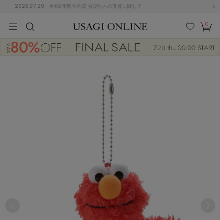
2026.07.29
令和8年熊本地震 被災地への支援に関して
0
MEN
MEN
KIDS
KIDS
BABY
BABY
BEAUTY
BEAUTY
LIFE STYLE
LIFE STYLE
検索
お気
カー
に入
ト
り
(675)
(2899)
B
C
D
E
F
G
I
J
K
L
M
N
ス/ドレス (1138)
P
Q
R
S
T
U
(545)
その
W
X
Y
Z
他
849)
ルームウェア (534)
ACYM
アシーム
(121)