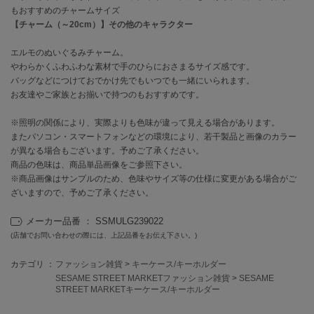
もおすすめのチャームサイズ
【チャーム（～20cm）】その他のキャラクター
célon
セロン
エルモのぬいぐるみチャーム。
やわらかくふわふわな素材で手のひらにおさまるサイズ感です。
Clarks Premium
クラークス
バッグなどにつけておでかけ先でもいつでも一緒にいられます。
お友達やご家族とお揃いで持つのもおすすめです。
CODE A
コードエー
※照明の関係により、実際よりも色味が違って見える場合があります。
またパソコン・スマートフォンなどの環境により、若干製品と画像のカラー
COLE HAAN
が異なる場合もございます。予めご了承ください。
コール ハーン
商品の色味は、商品単品画像をご参照下さい。
※商品画像はサンプルのため、色味やサイズ等の仕様に変更がある場合がご
CONVERSE
ざいますので、予めご了承ください。
コンバース
メーカー品番 ： SSMULG239022
(店舗でお問い合わせの際には、上記品番をお伝え下さい。)
DANSKIN
ダンスキン
カテゴリ ：
ファッション雑貨
>
キーケース/キーホルダー
SESAME STREET MARKETファッション雑貨
>
SESAME
STREET MARKETキーケース/キーホルダー