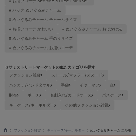
# お揃いコーデ SESAME STREET MARKET
Mila Owen
ミラオーウェン
# バッグ ぬいぐるみチャーム
# ぬいぐるみチャーム チャームサイズ
MOIGE
モワージュ
# お揃いコーデ かわいい
# ぬいぐるみチャーム おでかけ先
MUCHA
# ぬいぐるみチャーム 手のりサイズ
ミュシャ
# ぬいぐるみチャーム お揃いコーデ
NEW Balance
セサミストリートマーケットの似たカテゴリを探す
ニューバランス
ファッション雑貨
ストール/マフラー/スヌード
nezu
ハンカチ/ハンドタオル
手袋
イヤーマフ
傘
ネズ
財布
ポーチ
名刺入れ/カードケース
パスケース
NIKE
ナイキ
キーケース/キーホルダー
その他ファッション雑貨
NOWNS
ナウンス
ファッション雑貨
キーケース/キーホルダー
ぬいぐるみチャーム エルモ
null.
TO