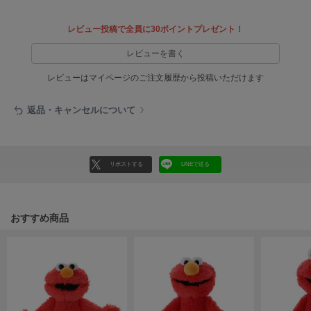
EIMY ISTOIRE
エイミー イストワール
レビュー投稿で全員に30ポイントプレゼント！
emmi
エミ
レビューを書く
レビューはマイページのご注文履歴から投稿いただけます
emmi atelier
エミ アトリエ
返品・キャンセルについて
emmi yoga
エミヨガ
ETRÉ TOKYO
リポストする
LINEで送る
エトレトウキョウ
ey
アイ
おすすめ商品
FILA
フィラ
FRAY I.D