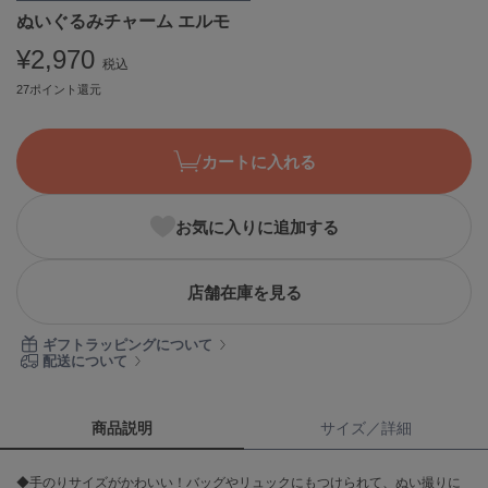
ぬいぐるみチャーム エルモ
ASICS
アシックス
¥2,970
税込
27ポイント還元
Ballelite
バレリット
カートに入れる
BANDOLIER
バンドリヤー
お気に入りに追加する
Barbour
バブアー
店舗在庫を見る
Beyond Closet
ビヨンドクローゼット
ギフトラッピングについて
配送について
Calvin Klein
カルバン・クライン
商品説明
サイズ／詳細
CELFORD
◆手のりサイズがかわいい！バッグやリュックにもつけられて、ぬい撮りに
セルフォード