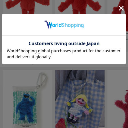
フレイアイディー
FURFUR
ファーファー
gelato pique
ぬいぐるみS エルモ
ぬいぐるみM エルモ
ぬいぐるみL エ
ジェラート ピケ
¥3,960
¥4,950
¥9,680
GELATO PIQUE CAT&DOG
ジェラート ピケ キャットアンドドッグ
ファッション雑貨の人気ランキング
gelato pique Sleep
ジェラート ピケ スリープ
GRAMICCI
グラミチ
Henon.
へノン