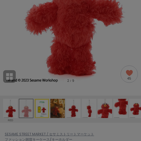
adidas
アディダス
(1994)
adidas by Stella McCartney
アディダス バイ ステラマッカートニー
889)
ALLISON BROWN
アリソンブラウン
98)
amabro
アマブロ
リー (649)
Ame no chi Hare
45
アメノチハレ
2
9
/
ョン雑貨 (853)
AMOMMA
アモマ
/ランジェリー (127)
ánuans
ェア (119)
アニュアンス
RED
ànuke
 (124)
SESAME STREET MARKET / セサミストリートマーケット
アンヌーク
ファッション雑貨
キーケース/キーホルダー