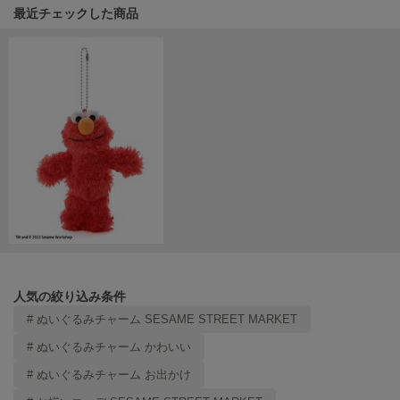
関連記事
最近チェックした商品
LILY BROWN
リリーブラウン
LILY BROWN Lingerie
リリーブラウンランジェリー
LITTLE UNION TOKYO
リトルユニオン トウキョウ
made of Organics
メイドオブオーガニクス
MICHU COQUETTE
ミチュ コケット
人気の絞り込み条件
MIESROHE
# ぬいぐるみチャーム SESAME STREET MARKET
ミースロエ
# ぬいぐるみチャーム かわいい
miies miim
ミーエスミーム
# ぬいぐるみチャーム お出かけ