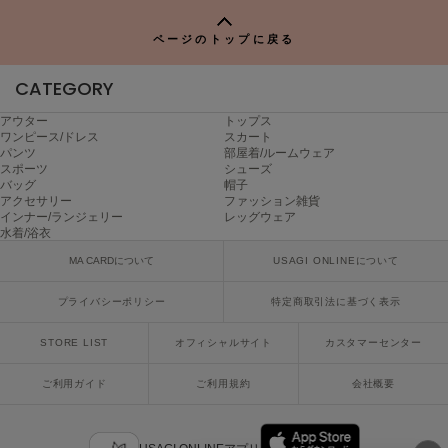
ヌル
P
ページのトップに戻る
CATEGORY
On
オン
アウター
トップス
ワンピース/ドレス
スカート
Onitsuka Tiger
パンツ
部屋着/ルームウェア
オニツカ タイガー
スポーツ
シューズ
バッグ
帽子
ORGUE
アクセサリー
ファッション雑貨
オルグ
インナー/ランジェリー
レッグウェア
水着/浴衣
ORR
MA CARDについて
USAGI ONLINEについて
オル
プライバシーポリシー
特定商取引法に基づく表示
STORE LIST
オフィシャルサイト
カスタマーセンター
PATRICK
パトリック
ご利用ガイド
ご利用規約
会社概要
Philly chocolate
フィリーチョコレート