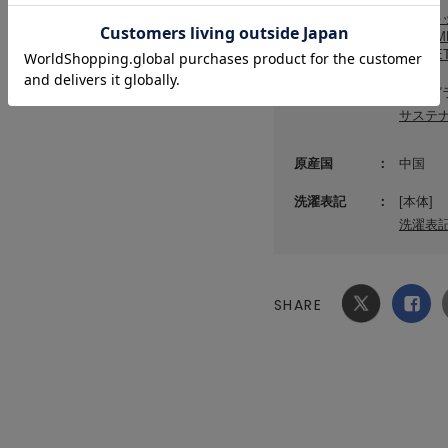
カテゴリ
食器/
SESAM
STRE
素材
本体:ガ
サステ
原産国
中国
洗濯表記
[本体]
洗濯表
SHARE
Xでシ
facebook
ェア
でシェ
ア