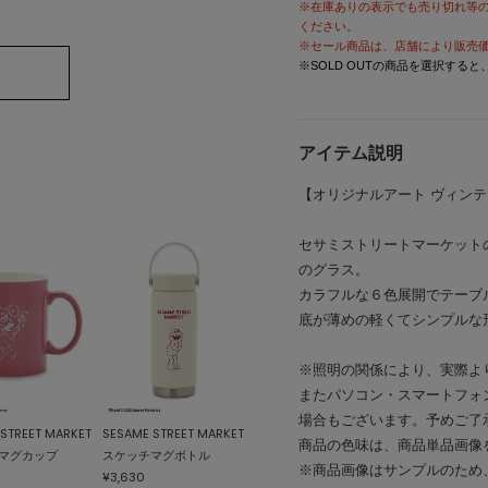
※在庫ありの表示でも売り切れ等
ください。
※セール商品は、店舗により販売
※SOLD OUTの商品を選択する
アイテム説明
【オリジナルアート ヴィン
セサミストリートマーケット
のグラス。
カラフルな６色展開でテーブ
底が薄めの軽くてシンプルな
※照明の関係により、実際よ
またパソコン・スマートフォ
場合もございます。予めご了
STREET MARKET
SESAME STREET MARKET
商品の色味は、商品単品画像
マグカップ
スケッチマグボトル
※商品画像はサンプルのため
¥3,630