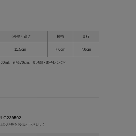
〈外箱〉高さ
横幅
奥行
11.5cm
7.6cm
7.6cm
60ml、直径70cm、食洗器×電子レンジ×
G239502
上記品番をお伝え下さい。)