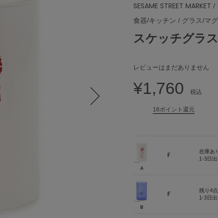
SESAME STREET MARKET
/
食器/キッチン
/
グラス/マ
スケッチグラ
レビューはまだありません
¥1,760
税込
16ポイント還元
Next
在庫あ
F
1-3日
A
残り4点
F
1-3日
B