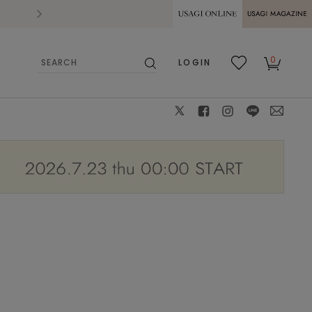
2026.07.28
熊本県熊本地方を震源とする地震の影響によ
USAGI ONLINE
USAGI
0
LOGIN
MAGAZINE
検
お気
カー
索
に入
ト
り
X
facebook
instagram
LINE
mail