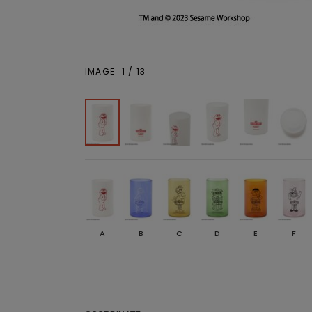
IMAGE
1
/
13
A
B
C
D
E
F