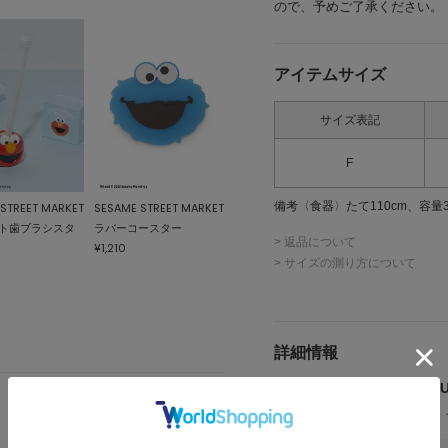
ので、予めご了承ください。
アイテムサイズ
サイズ表記
F
備考
〈食器〉たて110cm、容量3
STREET MARKET
SESAME STREET MARKET
ト歯ブラシスタ
ラバーコースター
> 返品について
¥1,210
> サイズの測り方について
詳細情報
メーカー品番 ： SSMUL
(店舗でお問い合わせの際には、