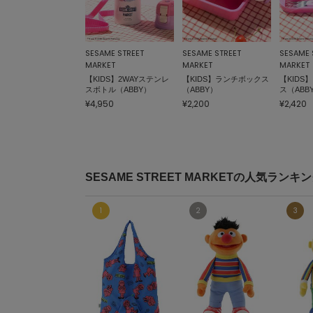
SESAME STREET
SESAME STREET
SESAME 
MARKET
MARKET
MARKET
【KIDS】2WAYステンレ
【KIDS】ランチボックス
【KIDS
スボトル（ABBY）
（ABBY）
ス（ABB
¥4,950
¥2,200
¥2,420
SESAME STREET MARKETの人気ランキ