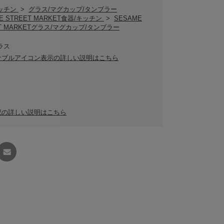
キッチン
>
グラス/マグカップ/タンブラー
E STREET MARKET食器/キッチン
>
SESAME
ET MARKETグラス/マグカップ/タンブラー
ラス
ナブルアイコン表示の詳しい説明はこちら
記の詳しい説明はこちら
友達に
教える