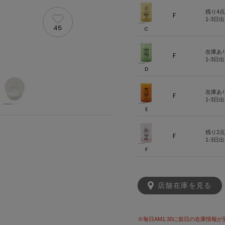
残り4点
F
1-3日
45
C
在庫あ
F
1-3日
D
在庫あ
F
1-3日
E
残り2点
F
1-3日
F
店舗在庫を見る
※毎日AM1:30に前日の在庫情報