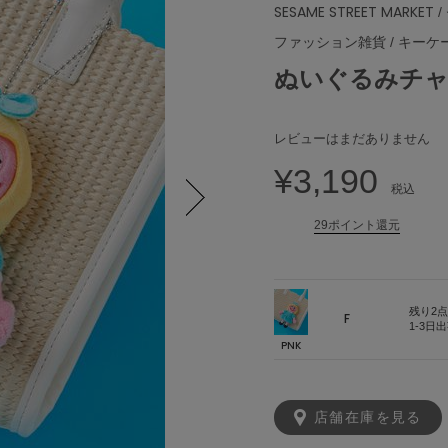
SESAME STREET MARKET
/
ファッション雑貨
/
キーケ
ぬいぐるみチャ
レビューはまだありません
¥3,190
税込
29ポイント還元
Next
残り2点
F
1-3日
PNK
店舗在庫を見る