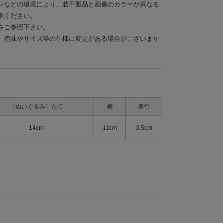
ンなどの環境により、若干製品と画像のカラーが異なる
承ください。
をご参照下さい。
、色味やサイズ等の仕様に変更がある場合がございます
〈ぬいぐるみ〉たて
横
奥行
14cm
11cm
3.5cm