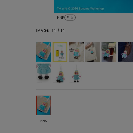
PNK
F
: △
IMAGE
14
/
14
PNK