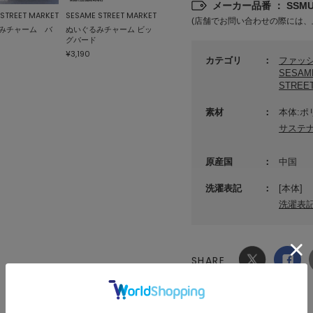
メーカー品番 ： SSMUL
STREET MARKET
SESAME STREET MARKET
(店舗でお問い合わせの際には、
みチャーム バ
ぬいぐるみチャーム ビッ
グバード
¥3,190
カテゴリ
ファッ
SESA
STRE
素材
本体:ポ
サステ
原産国
中国
洗濯表記
[本体]
洗濯表
SHARE
Xでシ
facebook
ェア
でシェ
ア