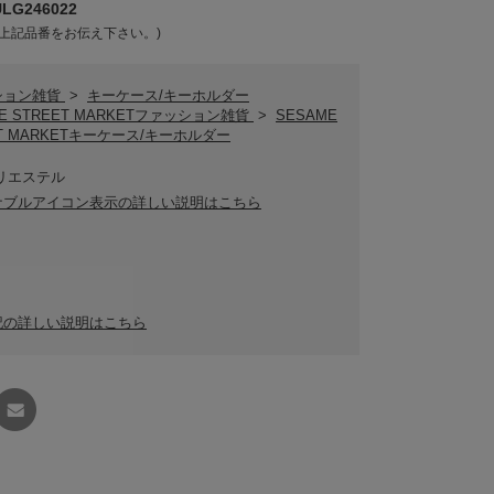
G246022
上記品番をお伝え下さい。)
ション雑貨
>
キーケース/キーホルダー
ME STREET MARKETファッション雑貨
>
SESAME
ET MARKETキーケース/キーホルダー
リエステル
ナブルアイコン表示の詳しい説明はこちら
記の詳しい説明はこちら
友達に
教える