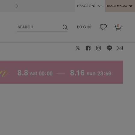
2026.07.28
熊本県熊本地方を震源とする地震の影響によ
USAGI ONLINE
USAGI
0
LOGIN
MAGAZINE
検
お気
カー
索
に入
ト
り
X
facebook
instagram
LINE
mail