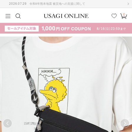
2026.07.29
令和8年熊本地震 被災地への支援に関して
0
MEN
MEN
KIDS
KIDS
BABY
BABY
BEAUTY
BEAUTY
LIFE STYLE
LIFE STYLE
検索
お気
カー
に入
ト
り
(710)
(3054)
B
C
D
E
F
G
I
J
K
L
M
N
ス/ドレス (1173)
P
Q
R
S
T
U
(568)
その
W
X
Y
Z
他
887)
ルームウェア (541)
ACYM
アシーム
(121)