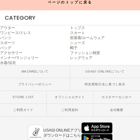
ページのトップに戻る
ヌル
CATEGORY
On
アウター
トップス
オン
ワンピース/ドレス
スカート
パンツ
部屋着/ルームウェア
スポーツ
シューズ
Onitsuka Tiger
バッグ
帽子
オニツカ タイガー
アクセサリー
ファッション雑貨
インナー/ランジェリー
レッグウェア
水着/浴衣
ORGUE
オルグ
MA CARDについて
USAGI ONLINEについて
ORR
プライバシーポリシー
特定商取引法に基づく表示
オル
STORE LIST
オフィシャルサイト
カスタマーセンター
PATRICK
ご利用ガイド
ご利用規約
会社概要
パトリック
Philly chocolate
USAGI ONLINEアプリ
フィリーチョコレート
ダウンロードはこちら