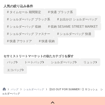
Mila Owen
ミラオーウェン
人気の絞り込み条件
# タイムセール 期間限定
# 快適 ブラック系
MOIGE
モワージュ
# ショルダーバッグ ブラック系
# お出かけ ショルダーバッグ
# ショルダーバッグ 収納
# 収納 SESAME STREET MARKET
MUCHA
ミュシャ
# ショルダーバッグ ファスナー
# ショルダーバッグ 快適
# 快適 アウトドア
# 快適 収納
NEW Balance
ニューバランス
セサミストリートマーケットの似たカテゴリを探す
バッグ
トートバッグ
ショルダーバッグ
リュック
nezu
ネズ
エコバッグ
NIKE
ナイキ
バッグ
ショルダーバッグ
【GO OUT FOR SUMMER！】サコッシュ シ
NOWNS
TO
ョルダーバッグ
ナウンス
P
null.