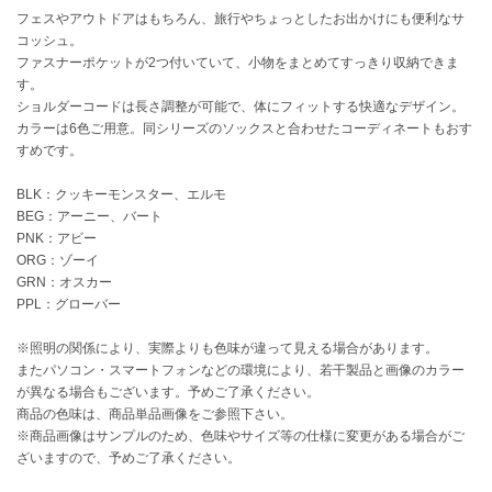
フェスやアウトドアはもちろん、旅行やちょっとしたお出かけにも便利なサ
コッシュ。
célon
セロン
ファスナーポケットが2つ付いていて、小物をまとめてすっきり収納できま
す。
ショルダーコードは長さ調整が可能で、体にフィットする快適なデザイン。
Clarks Premium
クラークス
カラーは6色ご用意。同シリーズのソックスと合わせたコーディネートもおす
すめです。
CODE A
コードエー
BLK：クッキーモンスター、エルモ
BEG：アーニー、バート
COLE HAAN
PNK：アビー
コール ハーン
ORG：ゾーイ
GRN：オスカー
CONVERSE
PPL：グローバー
コンバース
※照明の関係により、実際よりも色味が違って見える場合があります。
またパソコン・スマートフォンなどの環境により、若干製品と画像のカラー
が異なる場合もございます。予めご了承ください。
DANSKIN
ダンスキン
商品の色味は、商品単品画像をご参照下さい。
※商品画像はサンプルのため、色味やサイズ等の仕様に変更がある場合がご
ざいますので、予めご了承ください。