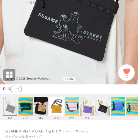
adidas
アディダス
(2008)
adidas by Stella McCartney
アディダス バイ ステラマッカートニー
916)
ALLISON BROWN
アリソンブラウン
06)
amabro
アマブロ
リー (665)
Ame no chi Hare
42
アメノチハレ
1
36
/
ョン雑貨 (861)
BLK
F
: △
AMOMMA
アモマ
/ランジェリー (127)
ánuans
ェア (121)
アニュアンス
BLK
GRN
BEG
ORG
PNK
PPL
ànuke
 (124)
SESAME STREET MARKET / セサミストリートマーケット
アンヌーク
バッグ
ショルダーバッグ