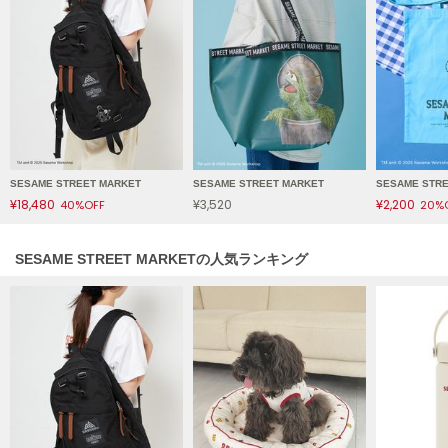
HUNTER
ハンター
HOKA ONEONE
ホカ オネオネ
KEEN
キーン
SESAME STREET MARKET
SESAME STREET MARKET
SESAME STR
¥18,480
¥3,520
¥2,200
40%OFF
20%
LAATO
SESAME STREET MARKETの人気ランキング
ラート
le
ル
le coq sportif
ルコックスポルティフ
LeSportsac
レスポートサック