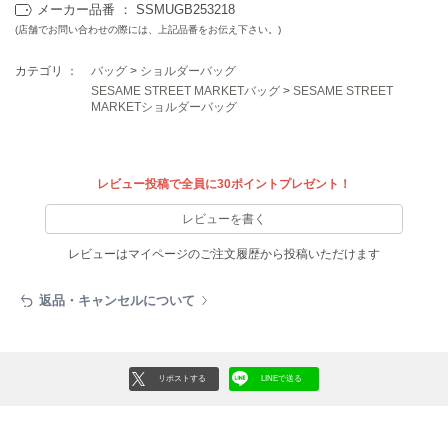
EIMY ISTOIRE
メーカー品番 ： SSMUGB253218
エイミー イストワール
(店舗でお問い合わせの際には、上記品番をお伝え下さい。)
emmi
カテゴリ ：
バッグ
>
ショルダーバッグ
エミ
SESAME STREET MARKETバッグ
>
SESAME STREET
MARKETショルダーバッグ
emmi atelier
エミ アトリエ
emmi yoga
レビュー投稿で全員に30ポイントプレゼント！
エミヨガ
レビューを書く
ETRÉ TOKYO
エトレトウキョウ
レビューはマイページのご注文履歴から投稿いただけます
ey
返品・キャンセルについて
アイ
FILA
リポストする
LINEで送る
フィラ
FRAY I.D