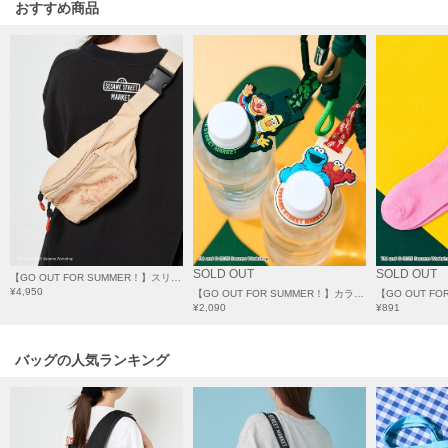
フレイアイディー
おすすめ商品
FURFUR
ファーファー
gelato pique
ジェラート ピケ
GELATO PIQUE CAT&DOG
ジェラート ピケ キャットアンドドッグ
gelato pique Sleep
ジェラート ピケ スリープ
SOLD OUT
SOLD OUT
【GO OUT FOR SUMMER！】スリングショルダーバッグ
¥4,950
【GO OUT FOR SUMMER！】カラビナ付き ペットボトルホルダー
GRAMICCI
¥2,090
¥891
グラミチ
バッグの人気ランキング
Henon.
へノン