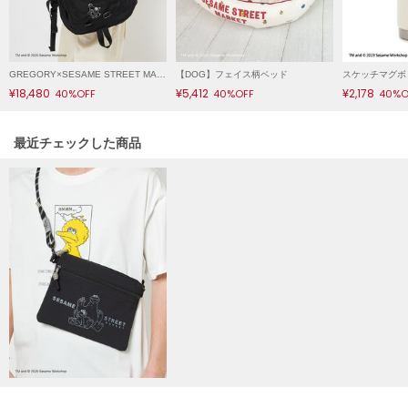
LILY BROWN
リリーブラウン
LILY BROWN Lingerie
GREGORY×SESAME STREET MARKET／DAY PACK
【DOG】フェイス柄ベッド
スケッチマグボ
リリーブラウンランジェリー
¥18,480
¥5,412
¥2,178
40%OFF
40%OFF
40%O
LITTLE UNION TOKYO
リトルユニオン トウキョウ
関連記事
最近チェックした商品
made of Organics
メイドオブオーガニクス
MICHU COQUETTE
ミチュ コケット
MIESROHE
ミースロエ
miies miim
ミーエスミーム