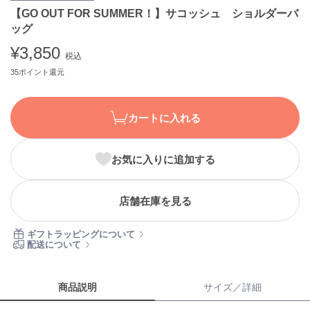
【GO OUT FOR SUMMER！】サコッシュ ショルダーバ
ASICS
アシックス
ッグ
¥3,850
税込
35ポイント還元
Ballelite
バレリット
カートに入れる
BANDOLIER
バンドリヤー
Barbour
お気に入りに追加する
バブアー
Beyond Closet
店舗在庫を見る
ビヨンドクローゼット
ギフトラッピングについて
配送について
Calvin Klein
カルバン・クライン
商品説明
サイズ／詳細
CELFORD
セルフォード