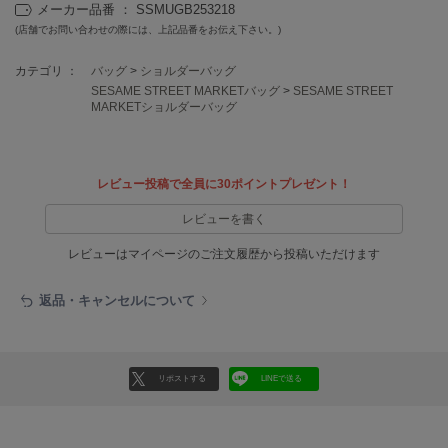
EIMY ISTOIRE
メーカー品番 ： SSMUGB253218
エイミー イストワール
(店舗でお問い合わせの際には、上記品番をお伝え下さい。)
emmi
カテゴリ ：
バッグ
>
ショルダーバッグ
エミ
SESAME STREET MARKETバッグ
>
SESAME STREET
MARKETショルダーバッグ
emmi atelier
エミ アトリエ
emmi yoga
レビュー投稿で全員に30ポイントプレゼント！
エミヨガ
レビューを書く
ETRÉ TOKYO
エトレトウキョウ
レビューはマイページのご注文履歴から投稿いただけます
ey
返品・キャンセルについて
アイ
FILA
リポストする
LINEで送る
フィラ
FRAY I.D