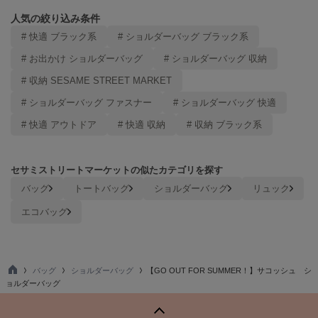
Mila Owen
ミラオーウェン
人気の絞り込み条件
# 快適 ブラック系
# ショルダーバッグ ブラック系
MOIGE
モワージュ
# お出かけ ショルダーバッグ
# ショルダーバッグ 収納
# 収納 SESAME STREET MARKET
MUCHA
ミュシャ
# ショルダーバッグ ファスナー
# ショルダーバッグ 快適
# 快適 アウトドア
# 快適 収納
# 収納 ブラック系
NEW Balance
ニューバランス
セサミストリートマーケットの似たカテゴリを探す
バッグ
トートバッグ
ショルダーバッグ
リュック
nezu
ネズ
エコバッグ
NIKE
ナイキ
バッグ
ショルダーバッグ
【GO OUT FOR SUMMER！】サコッシュ シ
NOWNS
TO
ョルダーバッグ
ナウンス
P
null.