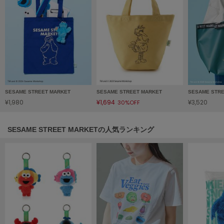
HUNTER
ハンター
HOKA ONEONE
ホカ オネオネ
KEEN
キーン
SESAME STREET MARKET
SESAME STREET MARKET
SESAME STR
¥1,980
¥1,694
¥3,520
30%OFF
LAATO
SESAME STREET MARKETの人気ランキング
ラート
le
ル
le coq sportif
ルコックスポルティフ
LeSportsac
レスポートサック