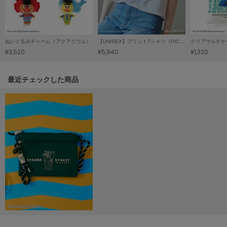
LILY BROWN
リリーブラウン
LILY BROWN Lingerie
ぬいぐるみチャーム（アクアリウム）
【UNISEX】プリントTシャツ（PICNIC）
クリアマルチケ
リリーブラウンランジェリー
¥3,520
¥5,940
¥1,320
LITTLE UNION TOKYO
リトルユニオン トウキョウ
関連記事
最近チェックした商品
made of Organics
メイドオブオーガニクス
MICHU COQUETTE
ミチュ コケット
MIESROHE
ミースロエ
miies miim
ミーエスミーム