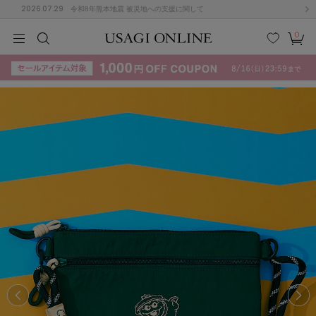
2026.07.29
令和8年熊本地震 被災地への支援に関して
0
MEN
MEN
KIDS
KIDS
BABY
BABY
BEAUTY
BEAUTY
LIFE STYLE
LIFE STYLE
検索
お気
カー
に入
ト
り
(715)
(3074)
B
C
D
E
F
G
I
J
K
L
M
N
ス/ドレス (1179)
P
Q
R
S
T
U
(570)
その
W
X
Y
Z
他
890)
ルームウェア (535)
ACYM
アシーム
(121)