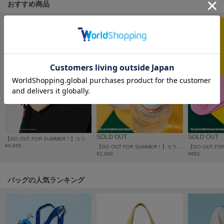
フレイアイディー
おすすめ商品
FURFUR
ファーファー
gelato pique
ジェラート ピケ
GELATO PIQUE CAT&DOG
ジェラート ピケ キャットアンドドッグ
gelato pique Sleep
ジェラート ピケ スリープ
SOLD OUT
SOLD OUT
【GO OUT FOR SUMMER！】スリングショルダーバッグ
¥4,950
【GO OUT FOR SUMMER！】カラビナ付き ペットボトルホルダー
GRAMICCI
¥2,090
¥891
グラミチ
バッグの人気ランキング
Henon.
へノン