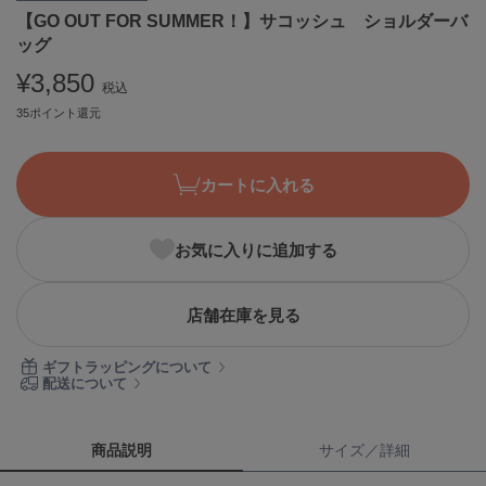
【GO OUT FOR SUMMER！】サコッシュ ショルダーバ
ASICS
アシックス
ッグ
¥3,850
税込
35ポイント還元
Ballelite
バレリット
カートに入れる
BANDOLIER
バンドリヤー
Barbour
お気に入りに追加する
バブアー
Beyond Closet
店舗在庫を見る
ビヨンドクローゼット
ギフトラッピングについて
配送について
Calvin Klein
カルバン・クライン
商品説明
サイズ／詳細
CELFORD
セルフォード