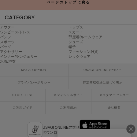
ページのトップに戻る
ヌル
CATEGORY
On
アウター
トップス
オン
ワンピース/ドレス
スカート
パンツ
部屋着/ルームウェア
スポーツ
シューズ
Onitsuka Tiger
バッグ
帽子
オニツカ タイガー
アクセサリー
ファッション雑貨
インナー/ランジェリー
レッグウェア
水着/浴衣
ORGUE
オルグ
MA CARDについて
USAGI ONLINEについて
ORR
プライバシーポリシー
特定商取引法に基づく表示
オル
STORE LIST
オフィシャルサイト
カスタマーセンター
PATRICK
ご利用ガイド
ご利用規約
会社概要
パトリック
Philly chocolate
USAGI ONLINEアプリ
フィリーチョコレート
ダウンロードはこちら