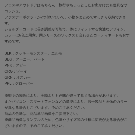
フェスやアウトドアはもちろん、旅行やちょっとしたお出かけにも便利なサ
コッシュ。
célon
セロン
ファスナーポケットが2つ付いていて、小物をまとめてすっきり収納できま
す。
ショルダーコードは長さ調整が可能で、体にフィットする快適なデザイン。
Clarks Premium
クラークス
カラーは6色ご用意。同シリーズのソックスと合わせたコーディネートもおす
すめです。
CODE A
コードエー
BLK：クッキーモンスター、エルモ
BEG：アーニー、バート
COLE HAAN
PNK：アビー
コール ハーン
ORG：ゾーイ
GRN：オスカー
CONVERSE
PPL：グローバー
コンバース
※照明の関係により、実際よりも色味が違って見える場合があります。
またパソコン・スマートフォンなどの環境により、若干製品と画像のカラー
が異なる場合もございます。予めご了承ください。
DANSKIN
ダンスキン
商品の色味は、商品単品画像をご参照下さい。
※商品画像はサンプルのため、色味やサイズ等の仕様に変更がある場合がご
ざいますので、予めご了承ください。