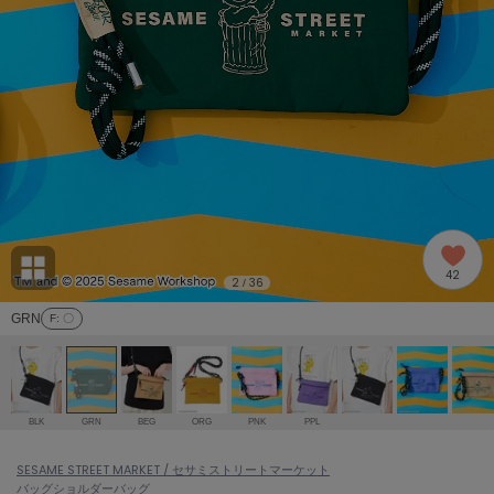
adidas
アディダス
(2005)
adidas by Stella McCartney
アディダス バイ ステラマッカートニー
916)
ALLISON BROWN
アリソンブラウン
07)
amabro
アマブロ
リー (664)
Ame no chi Hare
42
アメノチハレ
2
36
/
ョン雑貨 (865)
GRN
F
: 〇
AMOMMA
アモマ
/ランジェリー (127)
ánuans
ェア (121)
アニュアンス
BLK
GRN
BEG
ORG
PNK
PPL
ànuke
 (124)
SESAME STREET MARKET / セサミストリートマーケット
アンヌーク
バッグ
ショルダーバッグ