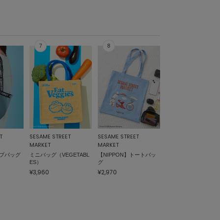
T
SESAME STREET
SESAME STREET
MARKET
MARKET
プバッグ
ミニバッグ（VEGETABL
【NIPPON】トートバッ
ES）
グ
¥3,960
¥2,970