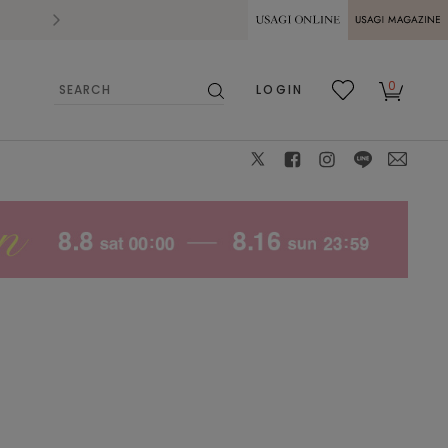
2026.07.28
熊本県熊本地方を震源とする地震の影響によ
USAGI ONLINE
USAGI
0
LOGIN
MAGAZINE
検
お気
カー
索
に入
ト
り
X
facebook
instagram
LINE
mail