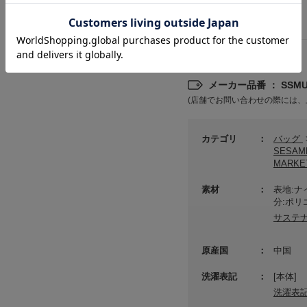
詳細情報
メーカー品番 ： SSMUG
(店舗でお問い合わせの際には、
カテゴリ
バッグ
SESAM
MARK
素材
表地:ナ
分:ポリ
サステ
原産国
中国
洗濯表記
[本体]
洗濯表