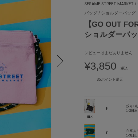
SESAME STREET MARKET
/
バッグ
/
ショルダーバッグ
【GO OUT 
ショルダーバ
レビューはまだありません
¥3,850
税込
Next
35ポイント還元
残り1点
F
1-3日
BLK
在庫あ
F
1-3日