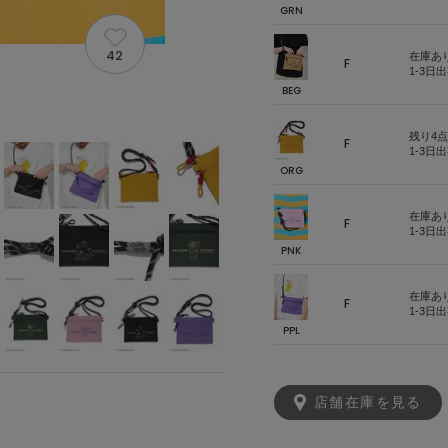
GRN
42
在庫あ
F
1-3日
BEG
残り4点
F
1-3日
ORG
在庫あ
F
1-3日
PNK
在庫あ
F
1-3日
PPL
店舗在庫を見る