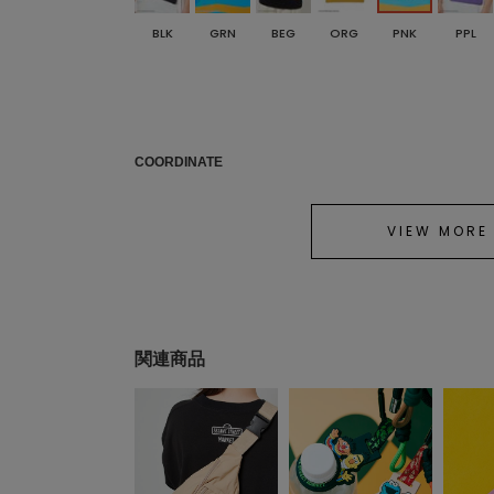
BLK
GRN
BEG
ORG
PNK
PPL
COORDINATE
VIEW MORE
関連商品