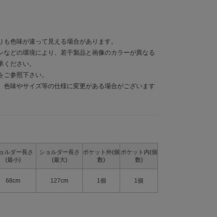
りも色味が違って見える場合があります。
ンなどの環境により、若干製品と画像のカラーが異なる
承ください。
をご参照下さい。
、色味やサイズ等の仕様に変更がある場合がございます
ョルダー長さ
ショルダー長さ
ポケット外(個
ポケット内(個
(最小)
(最大)
数)
数)
68cm
127cm
1個
1個