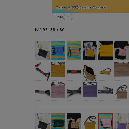
PNK
F
: 〇
IMAGE
35
/
36