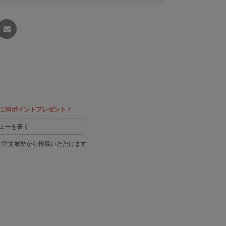
友達に
教える
に30ポイントプレゼント！
ューを書く
ご注文履歴から投稿いただけます