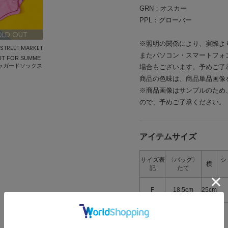
GRN：オスカー
PPL：グローバー
OLD OUT
※照明の関係により、実際よ
STREET MARKET
またパソコン・スマートフォ
T FOR SUMME
ャガードソックス
場合もございます。予めご了
商品の色味は、商品単品画像
※商品画像はサンプルのため
ので、予めご了承ください。
アイテムサイズ
サイズ表
〈バッグ〉
シ
横
記
たて
F
18.5cm
25cm
> 返品について
> サイズの測り方について