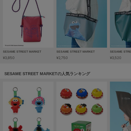
LILY BROWN
リリーブラウン
LILY BROWN Lingerie
リリーブラウンランジェリー
LITTLE UNION TOKYO
リトルユニオン トウキョウ
SESAME STREET MARKET
SESAME STREET MARKET
SESAME STR
¥3,850
¥2,750
¥3,520
made of Organics
メイドオブオーガニクス
SESAME STREET MARKETの人気ランキング
MICHU COQUETTE
ミチュ コケット
MIESROHE
ミースロエ
miies miim
ミーエスミーム