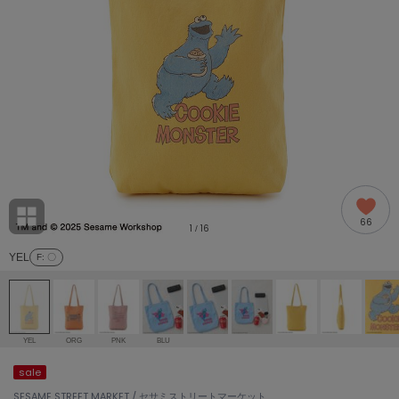
adidas
アディダス
(2005)
adidas by Stella McCartney
アディダス バイ ステラマッカートニー
916)
ALLISON BROWN
アリソンブラウン
07)
amabro
アマブロ
リー (664)
Ame no chi Hare
66
アメノチハレ
1
16
/
ョン雑貨 (865)
YEL
F
: 〇
AMOMMA
アモマ
/ランジェリー (127)
ánuans
ェア (121)
アニュアンス
YEL
ORG
PNK
BLU
ànuke
sale
 (124)
アンヌーク
SESAME STREET MARKET / セサミストリートマーケット