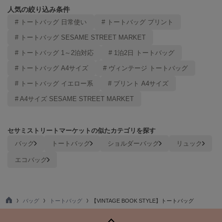
ヌル
人気の絞り込み条件
# トートバッグ 日常使い
# トートバッグ プリント
# トートバッグ SESAME STREET MARKET
On
オン
# トートバッグ 1～2泊対応
# 1泊2日 トートバッグ
# トートバッグ A4サイズ
# ヴィンテージ トートバッグ
Onitsuka Tiger
オニツカ タイガー
# トートバッグ イエロー系
# プリント A4サイズ
# A4サイズ SESAME STREET MARKET
ORGUE
オルグ
ORR
セサミストリートマーケットの似たカテゴリを探す
オル
バッグ
トートバッグ
ショルダーバッグ
リュック
エコバッグ
PATRICK
パトリック
バッグ
トートバッグ
【VINTAGE BOOK STYLE】トートバッグ
Philly chocolate
フィリーチョコレート
TO
P