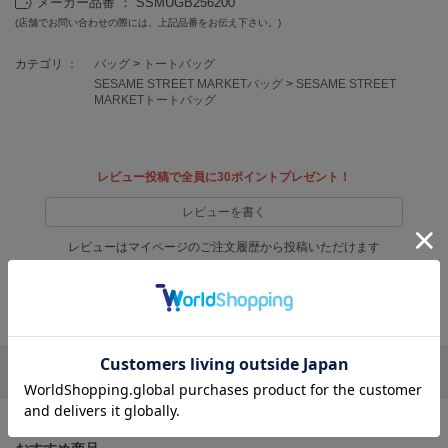
メーカー品番 ： SSMUGB256200
フレイアイディー
(店舗でお問い合わせの際には、上記品番をお伝え下さい。)
FURFUR
ファーファー
カテゴリ ：
バッグ
>
トートバッグ
SESAME STREET MARKETバッグ
>
SESAME STREET
MARKETトートバッグ
gelato pique
ジェラート ピケ
レビュー投稿で全員に30ポイントプレゼント！
GELATO PIQUE CAT&DOG
ジェラート ピケ キャットアンドドッグ
レビューを書く
レビューはマイページのご注文履歴から投稿いただけます
gelato pique Sleep
ジェラート ピケ スリープ
返品・キャンセルについて
GRAMICCI
グラミチ
リポストする
LINEで送る
Henon.
へノン