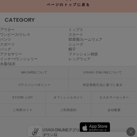
poláura
ページのトップに戻る
ポローラ
CATEGORY
PUMA
プーマ
アウター
トップス
ワンピース/ドレス
スカート
パンツ
部屋着/ルームウェア
スポーツ
シューズ
バッグ
帽子
Reebok
リーボック
アクセサリー
ファッション雑貨
インナー/ランジェリー
レッグウェア
水着/浴衣
MA CARDについて
USAGI ONLINEについて
SALOMON
サロモン
プライバシーポリシー
特定商取引法に基づく表示
sanrio house
STORE LIST
オフィシャルサイト
カスタマーセンター
サンリオハウス
ご利用ガイド
ご利用規約
会社概要
SESAME STREET MARKET
セサミストリートマーケット
SHAKA
USAGI ONLINEアプリ
シャカ
ダウンロードはこちら