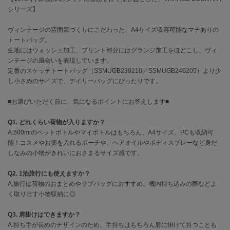
シリーズ】
célon
セロン
ヴィンテージの雰囲気づくりにこだわった、A4サイズ収容可能なマチありの
トートバッグ。
生地にはウォッシュ加工、プリント部分にはグランジ加工をほどこし、ヴィ
Clarks Premium
クラークス
ンテージの風合いを表現しています。
定番のスケッチトートバッグ（SSMUGB239210／SSMUGB246205）より少
CODE A
し小さめのサイズで、デイリーバッグにぴったりです。
コードエー
■お選びいただく前に、気になるポイントにお答えします■
COLE HAAN
コール ハーン
Q1. どれくらい荷物が入りますか？
A.500mlのペットボトルやマイボトルはもちろん、A4サイズ、PCも収納可
CONVERSE
能！コスメやお薬を入れるポーチや、ヘアオイルやボディスプレーなど身だ
コンバース
しなみの小物がきれいにおさまるサイズ感です。
Q2. 1泊旅行にも使えますか？
A.旅行は荷物のおまとめやサブバッグにおすすめ。機内持ち込みの際などよ
DANSKIN
ダンスキン
く取り出す小物収納に◎
Q3. 肩掛けはできますか？
A.持ち手が長めのデザインのため、手持ちはもちろん肩に掛けて持つことも