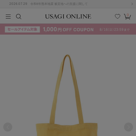
2026.07.29
令和8年熊本地震 被災地への支援に関して
0
MEN
MEN
KIDS
KIDS
BABY
BABY
BEAUTY
BEAUTY
LIFE STYLE
LIFE STYLE
検索
お気
カー
に入
ト
り
(715)
(3074)
B
C
D
E
F
G
I
J
K
L
M
N
ス/ドレス (1179)
P
Q
R
S
T
U
(570)
その
W
X
Y
Z
他
890)
ルームウェア (535)
ACYM
アシーム
(121)