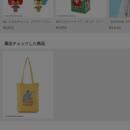
Mila Owen
ミラオーウェン
MOIGE
ぬいぐるみチャーム（アクアリウム）
BOX入りドーナツフィギュア（シークレット）
モワージュ
¥3,520
¥1,650
¥4,620
MUCHA
ミュシャ
関連記事
最近チェックした商品
NEW Balance
ニューバランス
nezu
ネズ
NIKE
ナイキ
NOWNS
ナウンス
null.