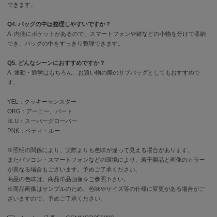
EIMY ISTOIRE
できます。
エイミー イストワール
Q4. バッグの中は整理しやすいですか？
emmi
A. 内側にポケットがあるので、スマートフォンや鍵などの小物を分けて収納
エミ
でき、バッグの中をすっきり整理できます。
emmi atelier
Q5. どんなシーンにおすすめですか？
エミ アトリエ
A. 通勤・通学はもちろん、お買い物の際のサブバッグとしてもおすすめで
す。
emmi yoga
エミヨガ
YEL：クッキーモンスター
ORG：アーニー、バート
ETRÉ TOKYO
エトレトウキョウ
BLU：スーパーグローバー
PNK：ベティ・ルー
ey
アイ
※照明の関係により、実際よりも色味が違って見える場合があります。
またパソコン・スマートフォンなどの環境により、若干製品と画像のカラー
が異なる場合もございます。予めご了承ください。
商品の色味は、商品単品画像をご参照下さい。
FILA
※商品画像はサンプルのため、色味やサイズ等の仕様に変更がある場合がご
フィラ
ざいますので、予めご了承ください。
FRAY I.D