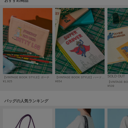
おすすめ商品
HUNTER
ハンター
HOKA ONEONE
ホカ オネオネ
KEEN
キーン
LAATO
ラート
SOLD OUT
【VINTAGE BOOK STYLE】ポーチ
【VINTAGE BOOK STYLE】ハードカバーノート
¥1,925
¥654
¥539
le
ル
バッグの人気ランキング
le coq sportif
ルコックスポルティフ
LeSportsac
レスポートサック