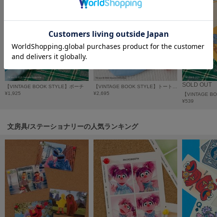
フレイアイディー
FURFUR
ファーファー
gelato pique
ジェラート ピケ
SOLD OUT
【VINTAGE BOOK STYLE】ポーチ
【VINTAGE BOOK STYLE】トートバッグ
GELATO PIQUE CAT&DOG
¥1,925
¥2,695
ジェラート ピケ キャットアンドドッグ
¥539
gelato pique Sleep
文房具/ステーショナリーの人気ランキング
ジェラート ピケ スリープ
GRAMICCI
グラミチ
Henon.
へノン