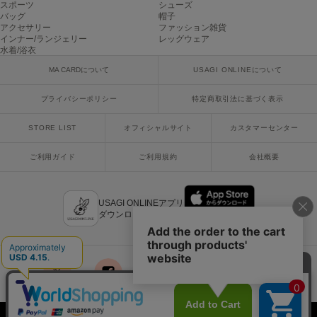
スポーツ
シューズ
ヌル
バッグ
帽子
アクセサリー
ファッション雑貨
インナー/ランジェリー
レッグウェア
水着/浴衣
On
MA CARDについて
USAGI ONLINEについて
オン
プライバシーポリシー
特定商取引法に基づく表示
Onitsuka Tiger
オニツカ タイガー
STORE LIST
オフィシャルサイト
カスタマーセンター
ORGUE
オルグ
ご利用ガイド
ご利用規約
会社概要
ORR
オル
USAGI ONLINEアプリ
ダウンロードはこちら
PATRICK
パトリック
Philly chocolate
x
facebook
instagram
LINE
mail
フィリーチョコレート
Copyright © 2018 Usagi Online Co.,Ltd. All Rights Reserved.