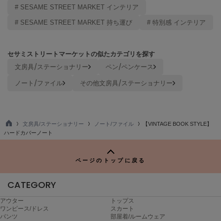
Mila Owen
# SESAME STREET MARKET インテリア
ミラオーウェン
# SESAME STREET MARKET 持ち運び
# 特別感 インテリア
MOIGE
モワージュ
セサミストリートマーケットの似たカテゴリを探す
MUCHA
文房具/ステーショナリー
ペン/ペンケース
ミュシャ
ノート/ファイル
その他文房具/ステーショナリー
NEW Balance
ニューバランス
文房具/ステーショナリー
ノート/ファイル
【VINTAGE BOOK STYLE】
TO
ハードカバーノート
nezu
P
ネズ
ページのトップに戻る
NIKE
ナイキ
CATEGORY
NOWNS
ナウンス
アウター
トップス
ワンピース/ドレス
スカート
パンツ
部屋着/ルームウェア
null.