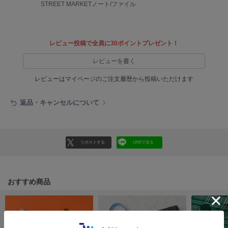
EIMY ISTOIRE
STREET MARKETノート/ファイル
エイミー イストワール
emmi
エミ
レビュー投稿で全員に30ポイントプレゼント！
emmi atelier
レビューを書く
エミ アトリエ
レビューはマイページのご注文履歴から投稿いただけます
emmi yoga
エミヨガ
返品・キャンセルについて
ETRÉ TOKYO
エトレトウキョウ
リポストする
LINEで送る
ey
アイ
おすすめ商品
FILA
フィラ
FRAY I.D