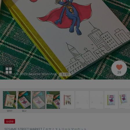
adidas
アディダス
(1996)
adidas by Stella McCartney
アディダス バイ ステラマッカートニー
893)
ALLISON BROWN
アリソンブラウン
98)
amabro
アマブロ
リー (663)
Ame no chi Hare
26
アメノチハレ
3
10
/
ョン雑貨 (858)
AMOMMA
アモマ
/ランジェリー (127)
ánuans
ェア (119)
アニュアンス
WHT
BLU
ànuke
sale
 (124)
アンヌーク
SESAME STREET MARKET / セサミストリートマーケット