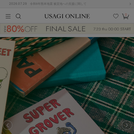
2026.07.29
令和8年熊本地震 被災地への支援に関して
0
MEN
MEN
KIDS
KIDS
BABY
BABY
BEAUTY
BEAUTY
LIFE STYLE
LIFE STYLE
検索
お気
カー
に入
ト
り
(684)
(2928)
B
C
D
E
F
G
I
J
K
L
M
N
ス/ドレス (1145)
P
Q
R
S
T
U
(546)
その
W
X
Y
Z
他
850)
ルームウェア (535)
ACYM
アシーム
(121)