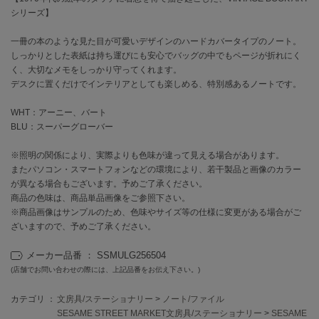
シリーズ】
célon
セロン
一冊の本のような見た目が可愛いデザインのハードカバータイプのノート。
しっかりとした表紙は持ち運びにも安心でバッグの中でもページが折れにく
く、大切なメモをしっかり守ってくれます。
Clarks Premium
クラークス
デスクに置くだけでインテリアとしても楽しめる、特別感あるノートです。
CODE A
WHT：アーニー、バート
コードエー
BLU：スーパーグローバー
COLE HAAN
※照明の関係により、実際よりも色味が違って見える場合があります。
コール ハーン
またパソコン・スマートフォンなどの環境により、若干製品と画像のカラー
が異なる場合もございます。予めご了承ください。
CONVERSE
商品の色味は、商品単品画像をご参照下さい。
コンバース
※商品画像はサンプルのため、色味やサイズ等の仕様に変更がある場合がご
ざいますので、予めご了承ください。
メーカー品番 ： SSMULG256504
DANSKIN
ダンスキン
(店舗でお問い合わせの際には、上記品番をお伝え下さい。)
カテゴリ ：
文房具/ステーショナリー
>
ノート/ファイル
SESAME STREET MARKET文房具/ステーショナリー
>
SESAME