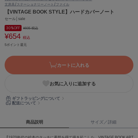
文房具/ステーショナリー
ノート/ファイル
ASICS
アシックス
【VINTAGE BOOK STYLE】ハードカバーノート
セール│sale
30%
OFF
¥935
税込
¥654
Ballelite
税込
バレリット
5ポイント還元
BANDOLIER
バンドリヤー
カートに入れる
Barbour
バブアー
お気に入りに追加する
Beyond Closet
ビヨンドクローゼット
ギフトラッピングについて
配送について
Calvin Klein
カルバン・クライン
商品説明
サイズ／詳細
CELFORD
【1970年代の絵本のタッチに着想を得て描き起こした、VINTAGE BOOK ART
セルフォード