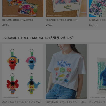
HUNTER
ハンター
HOKA ONEONE
ホカ オネオネ
SESAME STREET MARKET
SESAME STREET MARKET
SESAME STR
¥242
¥242
¥2,090
KEEN
SESAME STREET MARKETの人気ランキング
キーン
LAATO
ラート
le
ル
le coq sportif
ルコックスポルティフ
LeSportsac
レスポートサック
ぬいぐるみチャーム（アクアリウム）
【UNISEX】プリントTシャツ（PICNIC）
クリアマルチケ