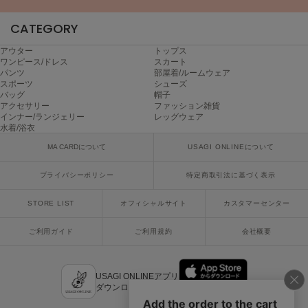
ヌル
CATEGORY
アウター
トップス
On
ワンピース/ドレス
スカート
オン
パンツ
部屋着/ルームウェア
スポーツ
シューズ
バッグ
帽子
Onitsuka Tiger
アクセサリー
ファッション雑貨
オニツカ タイガー
インナー/ランジェリー
レッグウェア
水着/浴衣
ORGUE
MA CARDについて
USAGI ONLINEについて
オルグ
プライバシーポリシー
特定商取引法に基づく表示
ORR
オル
STORE LIST
オフィシャルサイト
カスタマーセンター
ご利用ガイド
ご利用規約
会社概要
PATRICK
パトリック
USAGI ONLINEアプリ
Philly chocolate
ダウンロードはこちら
フィリーチョコレート