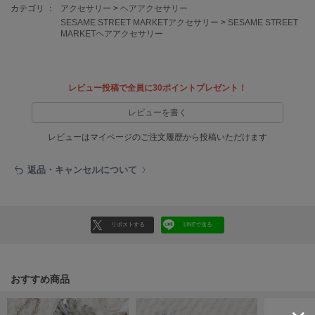
EIMY ISTOIRE
カテゴリ ：
アクセサリー
>
ヘアアクセサリー
エイミー イストワール
SESAME STREET MARKETアクセサリー
>
SESAME STREET
MARKETヘアアクセサリー
emmi
エミ
emmi atelier
レビュー投稿で全員に30ポイントプレゼント！
エミ アトリエ
レビューを書く
emmi yoga
エミヨガ
レビューはマイページのご注文履歴から投稿いただけます
ETRÉ TOKYO
返品・キャンセルについて
エトレトウキョウ
ey
アイ
リポストする
LINEで送る
FILA
フィラ
おすすめ商品
FRAY I.D