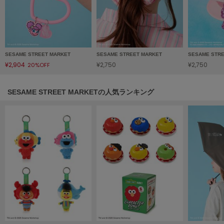
HUNTER
ハンター
HOKA ONEONE
ホカ オネオネ
SESAME STREET MARKET
SESAME STREET MARKET
SESAME STR
¥2,904
¥2,750
¥2,750
20%OFF
KEEN
キーン
SESAME STREET MARKETの人気ランキング
LAATO
ラート
le
ル
le coq sportif
ルコックスポルティフ
LeSportsac
レスポートサック