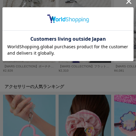
フレイアイディー
FURFUR
ファーファー
gelato pique
ジェラート ピケ
GELATO PIQUE CAT&DOG
ジェラート ピケ キャットアンドドッグ
【MARS COLLECTION】ポーチチャーム
【MARS COLLECTION】フラットポーチ
¥2,926
¥2,310
¥4,081
gelato pique Sleep
ジェラート ピケ スリープ
アクセサリーの人気ランキング
GRAMICCI
グラミチ
Henon.
へノン