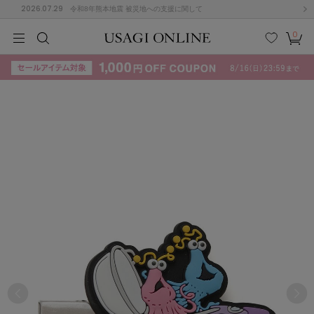
2026.07.29
令和8年熊本地震 被災地への支援に関して
0
MEN
MEN
KIDS
KIDS
BABY
BABY
BEAUTY
BEAUTY
LIFE STYLE
LIFE STYLE
検索
お気
カー
に入
ト
り
(715)
(3074)
B
C
D
E
F
G
I
J
K
L
M
N
ス/ドレス (1179)
P
Q
R
S
T
U
(570)
その
W
X
Y
Z
他
890)
ルームウェア (535)
ACYM
アシーム
(121)