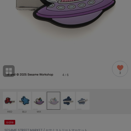
adidas
アディダス
(2005)
adidas by Stella McCartney
アディダス バイ ステラマッカートニー
916)
ALLISON BROWN
アリソンブラウン
07)
amabro
アマブロ
リー (664)
Ame no chi Hare
3
アメノチハレ
4
6
/
ョン雑貨 (865)
AMOMMA
アモマ
/ランジェリー (127)
ánuans
ェア (121)
アニュアンス
RED
BLU
MIX
ànuke
sale
 (124)
アンヌーク
SESAME STREET MARKET / セサミストリートマーケット