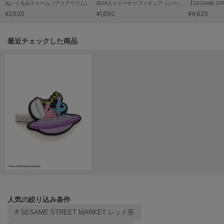
ぬいぐるみチャーム（アクアリウム）
BOX入りドーナツフィギュア（シークレット）
LILY BROWN
¥3,520
¥1,650
¥4,620
リリーブラウン
関連記事
最近チェックした商品
LILY BROWN Lingerie
リリーブラウンランジェリー
LITTLE UNION TOKYO
リトルユニオン トウキョウ
made of Organics
メイドオブオーガニクス
MICHU COQUETTE
ミチュ コケット
MIESROHE
ミースロエ
人気の絞り込み条件
miies miim
ミーエスミーム
# SESAME STREET MARKET レッド系