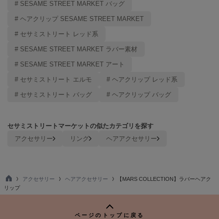
# SESAME STREET MARKET バッグ
Mila Owen
ミラオーウェン
# ヘアクリップ SESAME STREET MARKET
MOIGE
# セサミストリート レッド系
モワージュ
# SESAME STREET MARKET ラバー素材
MUCHA
# SESAME STREET MARKET アート
ミュシャ
# セサミストリート エルモ
# ヘアクリップ レッド系
# セサミストリート バッグ
# ヘアクリップ バッグ
NEW Balance
ニューバランス
セサミストリートマーケットの似たカテゴリを探す
nezu
アクセサリー
リング
ヘアアクセサリー
ネズ
NIKE
ナイキ
アクセサリー
ヘアアクセサリー
【MARS COLLECTION】ラバーヘアク
TO
リップ
NOWNS
P
ナウンス
ページのトップに戻る
null.