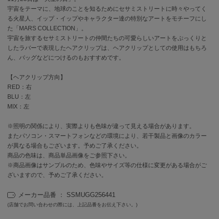
宇宙をテーマに、地球のことを知るためにセサミストリートに時々やってく
る火星人、イップ・イップやキャラクター達の特別なアートをモチーフにし
célon
セロン
た「MARS COLLECTION」。
宇宙を旅するセサミストリートの仲間たちの可愛らしいアートをぷっくりと
したラバーで表現したヘアクリップは、ヘアクリップとしての使用はもちろ
Clarks Premium
クラークス
ん、バッグなどにつけるのもおすすめです。
CODE A
【ヘアクリップ方向】
コードエー
RED：右
BLU：左
COLE HAAN
MIX：左
コール ハーン
※照明の関係により、実際よりも色味が違って見える場合があります。
CONVERSE
またパソコン・スマートフォンなどの環境により、若干製品と画像のカラー
コンバース
が異なる場合もございます。予めご了承ください。
商品の色味は、商品単品画像をご参照下さい。
※商品画像はサンプルのため、色味やサイズ等の仕様に変更がある場合がご
ざいますので、予めご了承ください。
DANSKIN
ダンスキン
メーカー品番 ： SSMUGG256441
(店舗でお問い合わせの際には、上記品番をお伝え下さい。)