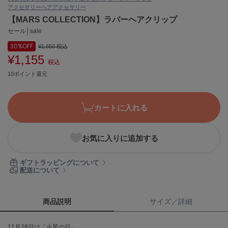
アクセサリー
ヘアアクセサリー
ASICS
アシックス
【MARS COLLECTION】ラバーヘアクリップ
セール│sale
30%
OFF
¥1,650
税込
¥1,155
Ballelite
税込
バレリット
10ポイント還元
BANDOLIER
バンドリヤー
カートに入れる
Barbour
バブアー
お気に入りに追加する
Beyond Closet
ビヨンドクローゼット
ギフトラッピングについて
配送について
Calvin Klein
カルバン・クライン
商品説明
サイズ／詳細
CELFORD
11月28日は「火星の日」。
セルフォード