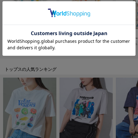
フレイアイディー
FURFUR
ファーファー
gelato pique
【ヒラノトシユキ】【BABY】総柄ロンパース（FRIENDS）
【ヒラノトシユキ】【BABY】総柄プルオーバー（FRIENDS）
【ヒラノトシユ
ジェラート ピケ
¥6,270
¥4,620
¥10,890
GELATO PIQUE CAT&DOG
ジェラート ピケ キャットアンドドッグ
トップスの人気ランキング
gelato pique Sleep
ジェラート ピケ スリープ
GRAMICCI
グラミチ
Henon.
へノン