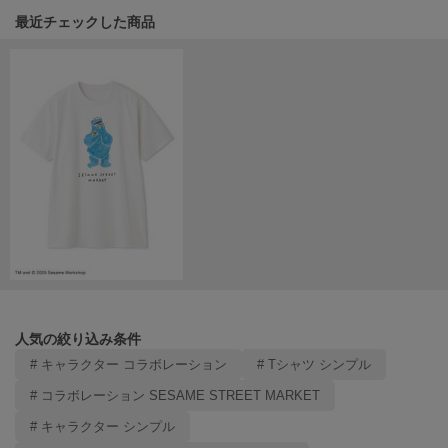
関連記事
最近チェックした商品
LILY BROWN
リリーブラウン
LILY BROWN Lingerie
リリーブラウンランジェリー
LITTLE UNION TOKYO
リトルユニオン トウキョウ
made of Organics
メイドオブオーガニクス
MICHU COQUETTE
ミチュ コケット
人気の絞り込み条件
MIESROHE
ミースロエ
# キャラクター コラボレーション
# Tシャツ シンプル
# コラボレーション SESAME STREET MARKET
miies miim
ミーエスミーム
# キャラクター シンプル