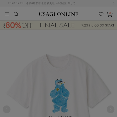
2026.07.29
令和8年熊本地震 被災地への支援に関して
0
MEN
MEN
KIDS
KIDS
BABY
BABY
BEAUTY
BEAUTY
LIFE STYLE
LIFE STYLE
検索
お気
カー
に入
ト
り
(675)
(2899)
B
C
D
E
F
G
I
J
K
L
M
N
ス/ドレス (1138)
P
Q
R
S
T
U
(545)
その
W
X
Y
Z
他
849)
ルームウェア (534)
ACYM
アシーム
(121)