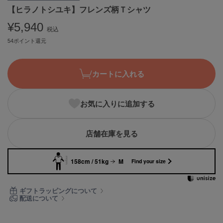
【ヒラノトシユキ】フレンズ柄Ｔシャツ
ASICS
アシックス
¥5,940
税込
54ポイント還元
Ballelite
バレリット
カートに入れる
BANDOLIER
バンドリヤー
お気に入りに追加する
Barbour
バブアー
店舗在庫を見る
Beyond Closet
ビヨンドクローゼット
158cm / 51kg
M
Find your size
Calvin Klein
ギフトラッピングについて
カルバン・クライン
配送について
CELFORD
セルフォード