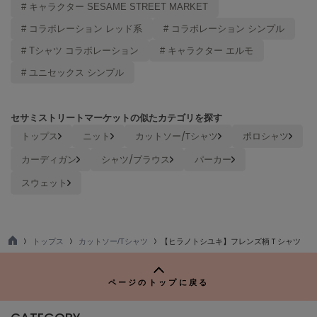
# キャラクター SESAME STREET MARKET
Mila Owen
ミラオーウェン
# コラボレーション レッド系
# コラボレーション シンプル
MOIGE
# Tシャツ コラボレーション
# キャラクター エルモ
モワージュ
# ユニセックス シンプル
MUCHA
ミュシャ
セサミストリートマーケットの似たカテゴリを探す
トップス
ニット
カットソー/Tシャツ
ポロシャツ
NEW Balance
カーディガン
シャツ/ブラウス
パーカー
ニューバランス
スウェット
nezu
ネズ
NIKE
トップス
カットソー/Tシャツ
【ヒラノトシユキ】フレンズ柄Ｔシャツ
ナイキ
TO
P
NOWNS
ページのトップに戻る
ナウンス
null.