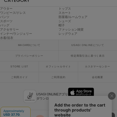
CATEGORY
ヌル
アウター
トップス
ワンピース/ドレス
スカート
パンツ
部屋着/ルームウェア
スポーツ
シューズ
On
バッグ
帽子
オン
アクセサリー
ファッション雑貨
インナー/ランジェリー
レッグウェア
Onitsuka Tiger
水着/浴衣
オニツカ タイガー
MA CARDについて
USAGI ONLINEについて
ORGUE
オルグ
プライバシーポリシー
特定商取引法に基づく表示
STORE LIST
オフィシャルサイト
カスタマーセンター
ORR
オル
ご利用ガイド
ご利用規約
会社概要
PATRICK
USAGI ONLINEアプリ
パトリック
ダウンロードはこちら
Philly chocolate
フィリーチョコレート