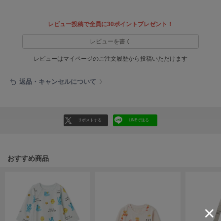
EIMY ISTOIRE
エイミー イストワール
レビュー投稿で全員に30ポイントプレゼント！
emmi
エミ
レビューを書く
emmi atelier
レビューはマイページのご注文履歴から投稿いただけます
エミ アトリエ
返品・キャンセルについて
emmi yoga
エミヨガ
ETRÉ TOKYO
エトレトウキョウ
リポストする
LINEで送る
ey
アイ
おすすめ商品
FILA
フィラ
FRAY I.D