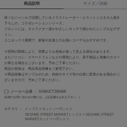
商品説明
サイズ／詳細
célon
セロン
様々なジャンルで活躍しているイラストレーター・ヒラノトシユキさん描き
下ろしの、コラボレーションシリーズ。
Clarks Premium
フロントには、キャラクター達がやさしいタッチで描かれたシンプルなデザ
クラークス
イン。
ユニセックス展開で、家族や友達とのお揃いコーデもおすすめです。
CODE A
コードエー
※照明の関係により、実際よりも色味が違って見える場合があります。
またパソコン・スマートフォンなどの環境により、若干製品と画像のカラー
COLE HAAN
が異なる場合もございます。予めご了承ください。
コール ハーン
商品の色味は、商品単品画像をご参照下さい。
※商品画像はサンプルのため、色味やサイズ等の仕様に変更がある場合がご
CONVERSE
ざいますので、予めご了承ください。
コンバース
メーカー品番 ： SSMUCT256468
(店舗でお問い合わせの際には、上記品番をお伝え下さい。)
DANSKIN
ダンスキン
カテゴリ ：
トップス
>
カットソー/Tシャツ
SESAME STREET MARKETトップス
>
SESAME STREET
MARKETカットソー/Tシャツ