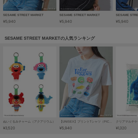
HUNTER
ハンター
SESAME STREET MARKET
SESAME STREET MARKET
SESAME STR
HOKA ONEONE
¥5,940
¥5,940
¥5,940
ホカ オネオネ
SESAME STREET MARKETの人気ランキング
KEEN
キーン
LAATO
ラート
le
ル
le coq sportif
ルコックスポルティフ
ぬいぐるみチャーム（アクアリウム）
【UNISEX】プリントTシャツ（PICNIC）
クリアマルチケ
¥3,520
¥5,940
¥1,320
LeSportsac
レスポートサック