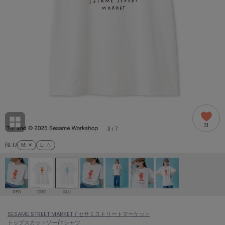
adidas
アディダス
(1994)
adidas by Stella McCartney
アディダス バイ ステラマッカートニー
889)
ALLISON BROWN
アリソンブラウン
98)
amabro
アマブロ
リー (649)
Ame no chi Hare
31
アメノチハレ
3
7
/
ョン雑貨 (853)
BLU
M
: ✕
L
: △
AMOMMA
アモマ
/ランジェリー (127)
ánuans
ェア (119)
アニュアンス
RED
ORG
BLU
ànuke
 (124)
SESAME STREET MARKET / セサミストリートマーケット
アンヌーク
トップス
カットソー/Tシャツ