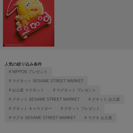
LILY BROWN
リリーブラウン
LILY BROWN Lingerie
リリーブラウンランジェリー
LITTLE UNION TOKYO
リトルユニオン トウキョウ
人気の絞り込み条件
made of Organics
# NIPPON プレゼント
メイドオブオーガニクス
# マグネット SESAME STREET MARKET
MICHU COQUETTE
ミチュ コケット
# お土産 マグネット
# マグネット プレゼント
# グネット SESAME STREET MARKET
# グネット お土産
MIESROHE
ミースロエ
# グネット キャラクター
# グネット プレゼント
# マグネ SESAME STREET MARKET
# マグネ お土産
miies miim
ミーエスミーム