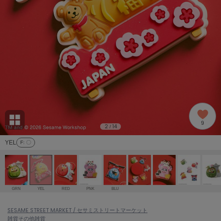
adidas
アディダス
(1978)
adidas by Stella McCartney
アディダス バイ ステラマッカートニー
887)
ALLISON BROWN
アリソンブラウン
97)
amabro
アマブロ
リー (645)
Ame no chi Hare
9
アメノチハレ
2
14
/
ョン雑貨 (850)
YEL
F
: 〇
AMOMMA
アモマ
/ランジェリー (127)
ánuans
ェア (119)
アニュアンス
GRN
YEL
RED
PNK
BLU
ànuke
 (124)
SESAME STREET MARKET / セサミストリートマーケット
アンヌーク
雑貨
その他雑貨