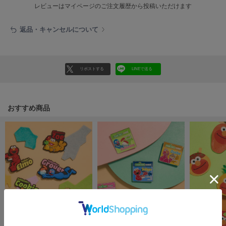
EIMY ISTOIRE
レビューはマイページのご注文履歴から投稿いただけます
エイミー イストワール
返品・キャンセルについて
emmi
エミ
emmi atelier
エミ アトリエ
リポストする
LINEで送る
emmi yoga
エミヨガ
おすすめ商品
ETRÉ TOKYO
エトレトウキョウ
ey
アイ
FILA
フィラ
FRAY I.D