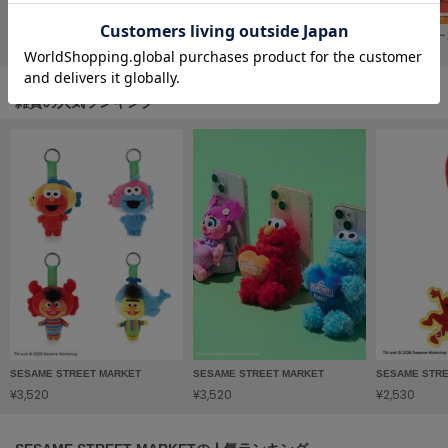
フレイアイディー
【ご当地シリーズ】ラバーマグネット
【ご当地シリーズ】ピンバッジ
【ご当地シリー
FURFUR
¥1,320
¥1,320
¥550
ファーファー
雑貨の人気ランキング
gelato pique
ジェラート ピケ
GELATO PIQUE CAT&DOG
ジェラート ピケ キャットアンドドッグ
gelato pique Sleep
ジェラート ピケ スリープ
GRAMICCI
グラミチ
SESAME STREET MARKET
SESAME STREET MARKET
SESAME STR
¥3,520
¥3,520
¥2,530
Henon.
へノン