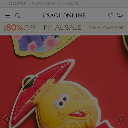
2026.07.29
令和8年熊本地震 被災地への支援に関して
0
MEN
MEN
KIDS
KIDS
BABY
BABY
BEAUTY
BEAUTY
LIFE STYLE
LIFE STYLE
検索
お気
カー
に入
ト
り
(674)
(2888)
B
C
D
E
F
G
I
J
K
L
M
N
ス/ドレス (1134)
P
Q
R
S
T
U
(543)
その
W
X
Y
Z
他
847)
ルームウェア (534)
ACYM
アシーム
(121)