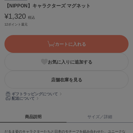
【NIPPON】キャラクターズ マグネット
ASICS
アシックス
¥1,320
税込
12ポイント還元
Ballelite
バレリット
カートに入れる
BANDOLIER
バンドリヤー
お気に入りに追加する
Barbour
バブアー
店舗在庫を見る
Beyond Closet
ビヨンドクローゼット
ギフトラッピングについて
配送について
Calvin Klein
カルバン・クライン
商品説明
サイズ／詳細
CELFORD
だるま姿のキャラクターたちと日本のモチーフを組み合わせた、ユニークな
セルフォード