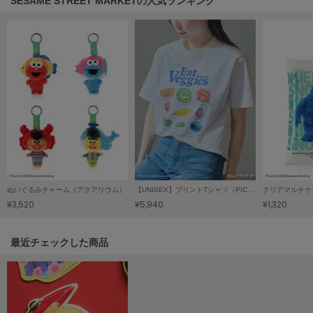
SESAME STREET MARKETの人気ランキング
HUNTER
ハンター
HOKA ONEONE
ホカ オネオネ
KEEN
キーン
LAATO
ラート
ぬいぐるみチャーム（アクアリウム）
【UNISEX】プリントTシャツ（PICNIC）
クリアマルチケ
¥3,520
¥5,940
¥1,320
le
ル
関連記事
最近チェックした商品
le coq sportif
ルコックスポルティフ
LeSportsac
レスポートサック