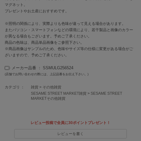
マグネット。
プレゼントやお土産におすすめです。
célon
セロン
※照明の関係により、実際よりも色味が違って見える場合があります。
またパソコン・スマートフォンなどの環境により、若干製品と画像のカラー
Clarks Premium
クラークス
が異なる場合もございます。予めご了承ください。
商品の色味は、商品単品画像をご参照下さい。
※商品画像はサンプルのため、色味やサイズ等の仕様に変更がある場合がご
CODE A
コードエー
ざいますので、予めご了承ください。
COLE HAAN
メーカー品番 ： SSMULG256524
コール ハーン
(店舗でお問い合わせの際には、上記品番をお伝え下さい。)
CONVERSE
カテゴリ ：
雑貨
>
その他雑貨
コンバース
SESAME STREET MARKET雑貨
>
SESAME STREET
MARKETその他雑貨
DANSKIN
ダンスキン
レビュー投稿で全員に30ポイントプレゼント！
レビューを書く