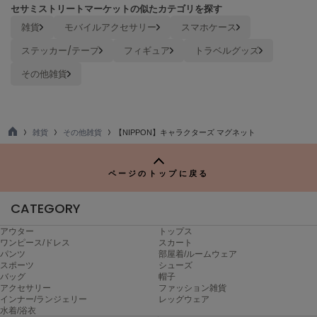
Mila Owen
セサミストリートマーケットの似たカテゴリを探す
ミラオーウェン
雑貨
モバイルアクセサリー
スマホケース
MOIGE
ステッカー/テープ
フィギュア
トラベルグッズ
モワージュ
その他雑貨
MUCHA
ミュシャ
雑貨
その他雑貨
【NIPPON】キャラクターズ マグネット
TO
NEW Balance
P
ニューバランス
ページのトップに戻る
nezu
ネズ
CATEGORY
アウター
トップス
NIKE
ワンピース/ドレス
スカート
ナイキ
パンツ
部屋着/ルームウェア
スポーツ
シューズ
NOWNS
バッグ
帽子
ナウンス
アクセサリー
ファッション雑貨
インナー/ランジェリー
レッグウェア
水着/浴衣
null.