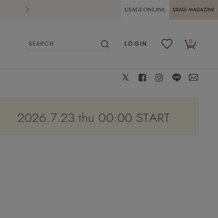
2026.07.28
熊本県熊本地方を震源とする地震の影響によ
USAGI ONLINE
USAGI
0
LOGIN
MAGAZINE
検
お気
カー
索
に入
ト
り
X
facebook
instagram
LINE
mail
168cm/サイズ：F