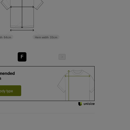
th
64cm
Hem width
33cm
F
mended
m
ody type