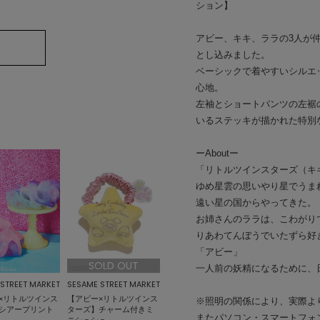
ション】
アビー、キキ、ララの3人が
とし込みました。
ベーシックで着やすいシルエ
心地。
左袖とショートパンツの左裾
いるステッキが描かれた特別
ーAboutー
「リトルツインスターズ（キ
ゆめ星雲の思いやり星でうま
遠い星の国からやってきた。
お姉さんのララは、こわがり
りあわてんぼうでいたずら好
「アビー」
SOLD OUT
一人前の妖精になるために、
STREET MARKET
SESAME STREET MARKET
×リトルツインス
【アビー×リトルツインス
※照明の関係により、実際よ
シアープリント
ターズ】チャーム付きミ
またパソコン・スマートフォ
ニシュシュ