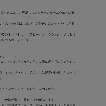
仲良く遊ぶ姿を、可愛らしいカラーのルームウェアに落
ットのTシャツは、締め付け感がなくゆったりとした着
のワンポイントに、「アビー」と「ララ」が大切にして
なロゴもポイントです。
キとララ）」
れたふたごのきょうだい星。立派に輝く星になるために
でちょっぴり泣き虫。弟のキキは好奇心旺盛。ちょっぴ
き。
日々トレーニングに励む努力家の女の子。
りも色味が違って見える場合があります。
ンなどの環境により、若干製品と画像のカラーが異なる