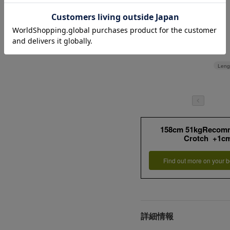
Leng
158cm 51kgRecom
Crotch +1c
Find out more on your b
詳細情報