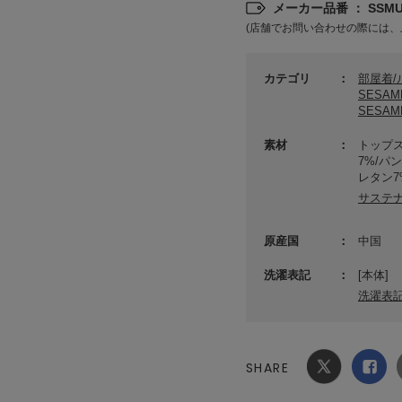
メーカー品番 ： SSMUC
(店舗でお問い合わせの際には、
カテゴリ
部屋着
SESA
SESAM
素材
トップス
7%/パ
レタン7
サステ
原産国
中国
洗濯表記
[本体]
洗濯表
SHARE
Xでシ
facebook