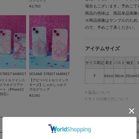
場合もございます。予めご了
¥2,750
商品の色味は、商品単品画像
※商品画像はサンプルのため
ので、予めご了承ください。
アイテムサイズ
サイズ表記
着丈
バスト
袖丈
STREET MARKET
SESAME STREET MARKET
F
64cm
98cm
20cm
4
×リトルツインス
【アビー×リトルツインス
スマホクリアケ
ターズ】しゃかしゃかス
ト（iPhone13
マホグリップ
> 返品について
5対応）
¥3,190
> サイズの測り方について
Shoulder 
Width
49c