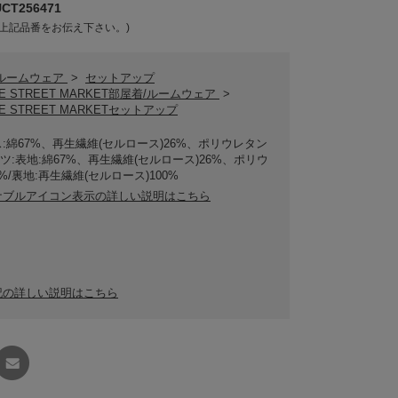
T256471
上記品番をお伝え下さい。)
/ルームウェア
>
セットアップ
ME STREET MARKET部屋着/ルームウェア
>
E STREET MARKETセットアップ
:綿67%、再生繊維(セルロース)26%、ポリウレタン
ンツ:表地:綿67%、再生繊維(セルロース)26%、ポリウ
%/裏地:再生繊維(セルロース)100%
ナブルアイコン表示の詳しい説明はこちら
記の詳しい説明はこちら
友達に