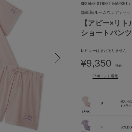
SESAME STREET MARKET
/
部屋着/ルームウェア
/
セッ
【アビー×リト
ショートパンツ
レビューはまだありません
¥9,350
税込
Next
85ポイント還元
残り4点
F
1-3日
LPNK
F
SOLDO