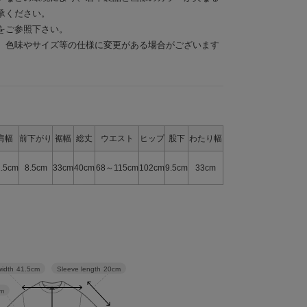
承ください。
をご参照下さい。
、色味やサイズ等の仕様に変更がある場合がございます
肩幅
前下がり
裾幅
総丈
ウエスト
ヒップ
股下
わたり幅
1.5cm
8.5cm
33cm
40cm
68～115cm
102cm
9.5cm
33cm
Sleeve length
20cm
width
41.5cm
m