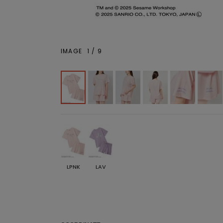
IMAGE
1
/
9
LPNK
LAV