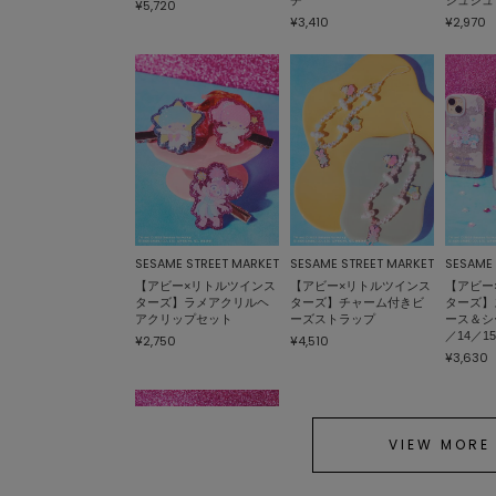
¥5,720
¥3,410
¥2,970
SESAME STREET MARKET
SESAME STREET MARKET
SESAME 
【アビー×リトルツインス
【アビー×リトルツインス
【アビー
ターズ】ラメアクリルヘ
ターズ】チャーム付きビ
ターズ】
アクリップセット
ーズストラップ
ース＆シー
／14／1
¥2,750
¥4,510
¥3,630
VIEW MORE