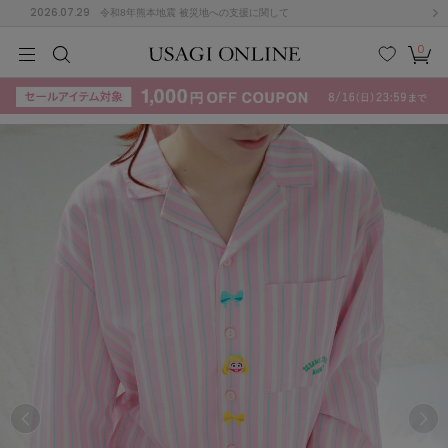
2026.07.29
令和8年熊本地震 被災地への支援に関して
0
MEN
MEN
KIDS
KIDS
BABY
BABY
BEAUTY
BEAUTY
LIFE STYLE
LIFE STYLE
検索
お気
カー
に入
ト
り
(715)
(3074)
B
C
D
E
F
G
I
J
K
L
M
N
ス/ドレス (1179)
P
Q
R
S
T
U
(570)
その
W
X
Y
Z
他
890)
ルームウェア (535)
ACYM
アシーム
(121)