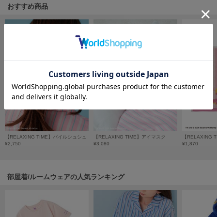
フレイアイディー
おすすめ商品
FURFUR
ファーファー
gelato pique
ジェラート ピケ
GELATO PIQUE CAT&DOG
ジェラート ピケ キャットアンドドッグ
gelato pique Sleep
ジェラート ピケ スリープ
【RELAXING TIME】パイルシュシュ
【RELAXING TIME】アイマスク
¥2,750
¥3,080
¥1,870
GRAMICCI
グラミチ
部屋着/ルームウェアの人気ランキング
Henon.
へノン