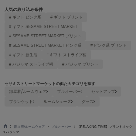
Mila Owen
ミラオーウェン
人気の絞り込み条件
# ギフト ピンク系
# ギフト プリント
MOIGE
モワージュ
# ギフト SESAME STREET MARKET
# SESAME STREET MARKET プリント
MUCHA
ミュシャ
# SESAME STREET MARKET ピンク系
# ピンク系 プリント
# ギフト 新生活
# ギフト ストライプ柄
# パジャマ ストライプ柄
# パジャマ プリント
NEW Balance
ニューバランス
nezu
セサミストリートマーケットの似たカテゴリを探す
ネズ
部屋着/ルームウェア
プルオーバー
セットアップ
NIKE
ブランケット
ルームシューズ
グッズ
ナイキ
NOWNS
ナウンス
部屋着/ルームウェア
プルオーバー
【RELAXING TIME】プリントオック
TO
スパジャマ
null.
P