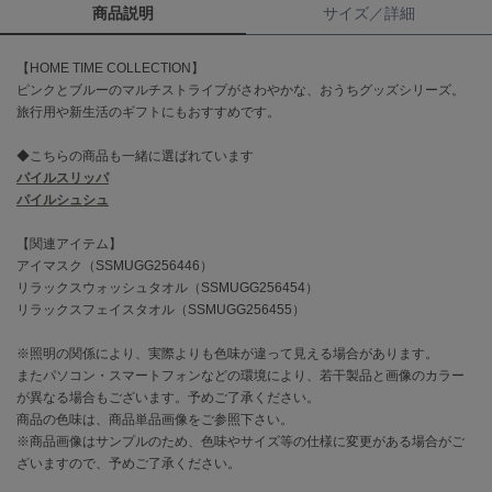
商品説明
サイズ／詳細
célon
セロン
【HOME TIME COLLECTION】
ピンクとブルーのマルチストライプがさわやかな、おうちグッズシリーズ。
Clarks Premium
旅行用や新生活のギフトにもおすすめです。
クラークス
◆こちらの商品も一緒に選ばれています
CODE A
パイルスリッパ
コードエー
パイルシュシュ
COLE HAAN
【関連アイテム】
コール ハーン
アイマスク（SSMUGG256446）
リラックスウォッシュタオル（SSMUGG256454）
CONVERSE
リラックスフェイスタオル（SSMUGG256455）
コンバース
※照明の関係により、実際よりも色味が違って見える場合があります。
またパソコン・スマートフォンなどの環境により、若干製品と画像のカラー
DANSKIN
が異なる場合もございます。予めご了承ください。
ダンスキン
商品の色味は、商品単品画像をご参照下さい。
※商品画像はサンプルのため、色味やサイズ等の仕様に変更がある場合がご
ざいますので、予めご了承ください。