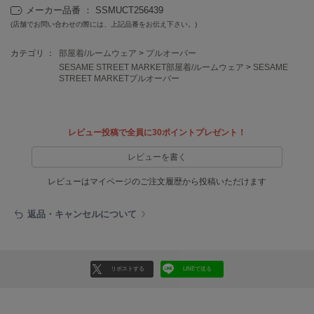
EIMY ISTOIRE
メーカー品番 ： SSMUCT256439
エイミー イストワール
(店舗でお問い合わせの際には、上記品番をお伝え下さい。)
emmi
エミ
カテゴリ ：
部屋着/ルームウェア
>
プルオーバー
SESAME STREET MARKET部屋着/ルームウェア
>
SESAME
STREET MARKETプルオーバー
emmi atelier
エミ アトリエ
emmi yoga
エミヨガ
レビュー投稿で全員に30ポイントプレゼント！
レビューを書く
ETRÉ TOKYO
エトレトウキョウ
レビューはマイページのご注文履歴から投稿いただけます
ey
アイ
返品・キャンセルについて
FILA
リポストする
LINEで送る
フィラ
FRAY I.D