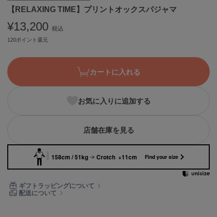
【RELAXING TIME】プリントオックスパジャマ
ASICS
アシックス
¥13,200
税込
120ポイント還元
Ballelite
バレリット
カートに入れる
BANDOLIER
バンドリヤー
お気に入りに追加する
Barbour
バブアー
店舗在庫を見る
Beyond Closet
ビヨンドクローゼット
158cm / 51kg
Crotch +11cm
Find your size
Calvin Klein
ギフトラッピングについて
カルバン・クライン
配送について
CELFORD
セルフォード