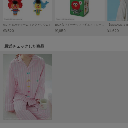
LILY BROWN
リリーブラウン
LILY BROWN Lingerie
ぬいぐるみチャーム（アクアリウム）
BOX入りドーナツフィギュア（シークレット）
リリーブラウンランジェリー
¥3,520
¥1,650
¥4,620
LITTLE UNION TOKYO
リトルユニオン トウキョウ
関連記事
最近チェックした商品
made of Organics
メイドオブオーガニクス
MICHU COQUETTE
ミチュ コケット
MIESROHE
ミースロエ
miies miim
ミーエスミーム