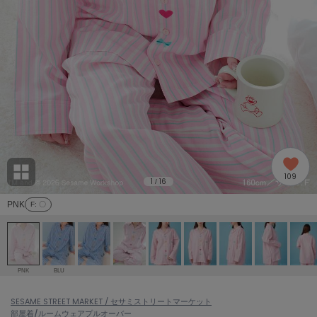
adidas
アディダス
(2005)
adidas by Stella McCartney
アディダス バイ ステラマッカートニー
916)
ALLISON BROWN
アリソンブラウン
07)
amabro
アマブロ
リー (664)
Ame no chi Hare
109
アメノチハレ
1
16
/
ョン雑貨 (865)
PNK
F
: 〇
AMOMMA
アモマ
/ランジェリー (127)
ánuans
ェア (121)
アニュアンス
PNK
BLU
ànuke
 (124)
SESAME STREET MARKET / セサミストリートマーケット
アンヌーク
部屋着/ルームウェア
プルオーバー