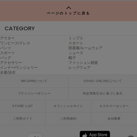
ヌル
ページのトップに戻る
CATEGORY
On
オン
アウター
トップス
ワンピース/ドレス
スカート
Onitsuka Tiger
パンツ
部屋着/ルームウェア
オニツカ タイガー
スポーツ
シューズ
バッグ
帽子
ORGUE
アクセサリー
ファッション雑貨
オルグ
インナー/ランジェリー
レッグウェア
水着/浴衣
ORR
MA CARDについて
USAGI ONLINEについて
オル
プライバシーポリシー
特定商取引法に基づく表示
STORE LIST
オフィシャルサイト
カスタマーセンター
PATRICK
パトリック
ご利用ガイド
ご利用規約
会社概要
Philly chocolate
フィリーチョコレート