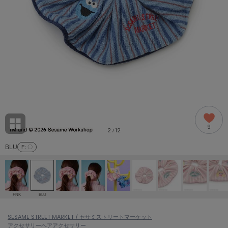
adidas
アディダス
(1991)
adidas by Stella McCartney
アディダス バイ ステラマッカートニー
885)
ALLISON BROWN
アリソンブラウン
06)
amabro
アマブロ
リー (633)
Ame no chi Hare
9
アメノチハレ
2
12
/
ョン雑貨 (856)
BLU
F
: 〇
AMOMMA
アモマ
/ランジェリー (127)
ánuans
ェア (121)
アニュアンス
PNK
BLU
ànuke
 (124)
SESAME STREET MARKET / セサミストリートマーケット
アンヌーク
アクセサリー
ヘアアクセサリー