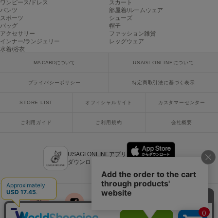
ワンピース/ドレス
スカート
ヌル
パンツ
部屋着/ルームウェア
スポーツ
シューズ
バッグ
帽子
アクセサリー
ファッション雑貨
インナー/ランジェリー
レッグウェア
On
オン
水着/浴衣
MA CARDについて
USAGI ONLINEについて
Onitsuka Tiger
オニツカ タイガー
プライバシーポリシー
特定商取引法に基づく表示
ORGUE
STORE LIST
オフィシャルサイト
カスタマーセンター
オルグ
ご利用ガイド
ご利用規約
会社概要
ORR
オル
USAGI ONLINEアプリ
ダウンロードはこちら
PATRICK
パトリック
Philly chocolate
フィリーチョコレート
x
facebook
instagram
LINE
mail