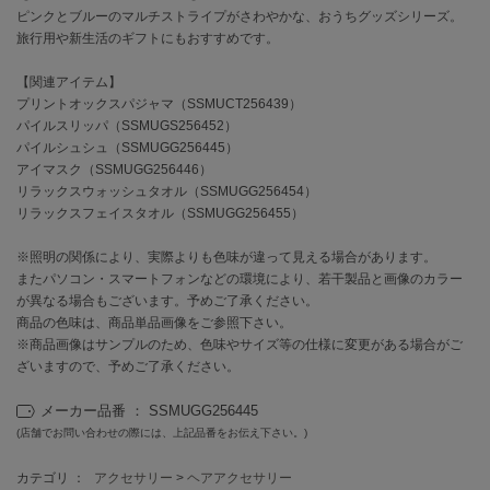
ピンクとブルーのマルチストライプがさわやかな、おうちグッズシリーズ。
旅行用や新生活のギフトにもおすすめです。
célon
セロン
【関連アイテム】
プリントオックスパジャマ（SSMUCT256439）
Clarks Premium
クラークス
パイルスリッパ（SSMUGS256452）
パイルシュシュ（SSMUGG256445）
アイマスク（SSMUGG256446）
CODE A
コードエー
リラックスウォッシュタオル（SSMUGG256454）
リラックスフェイスタオル（SSMUGG256455）
COLE HAAN
コール ハーン
※照明の関係により、実際よりも色味が違って見える場合があります。
またパソコン・スマートフォンなどの環境により、若干製品と画像のカラー
CONVERSE
が異なる場合もございます。予めご了承ください。
コンバース
商品の色味は、商品単品画像をご参照下さい。
※商品画像はサンプルのため、色味やサイズ等の仕様に変更がある場合がご
ざいますので、予めご了承ください。
DANSKIN
ダンスキン
メーカー品番 ： SSMUGG256445
(店舗でお問い合わせの際には、上記品番をお伝え下さい。)
カテゴリ ：
アクセサリー
>
ヘアアクセサリー