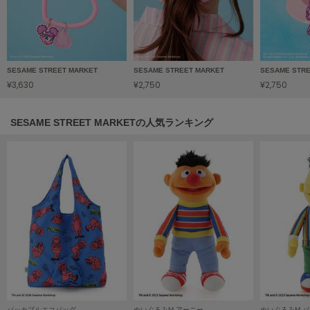
HUNTER
ハンター
HOKA ONEONE
ホカ オネオネ
SESAME STREET MARKET
SESAME STREET MARKET
SESAME STR
¥3,630
¥2,750
¥2,750
KEEN
キーン
SESAME STREET MARKETの人気ランキング
LAATO
ラート
le
ル
le coq sportif
ルコックスポルティフ
LeSportsac
レスポートサック
パッカブルエコバッグ
ぬいぐるみM アーニー
ぬいぐるみM 