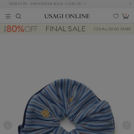
2026.07.29
令和8年熊本地震 被災地への支援に関して
0
MEN
MEN
KIDS
KIDS
BABY
BABY
BEAUTY
BEAUTY
LIFE STYLE
LIFE STYLE
検索
お気
カー
に入
ト
り
(682)
(3043)
B
C
D
E
F
G
I
J
K
L
M
N
ス/ドレス (1170)
P
Q
R
S
T
U
(568)
その
W
X
Y
Z
他
888)
ルームウェア (616)
ACYM
アシーム
(121)