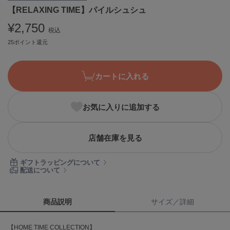
【RELAXING TIME】パイルシュシュ
ASICS
アシックス
¥2,750
税込
25ポイント還元
Ballelite
バレリット
カートに入れる
BANDOLIER
バンドリヤー
お気に入りに追加する
Barbour
バブアー
店舗在庫を見る
Beyond Closet
ビヨンドクローゼット
ギフトラッピングについて
配送について
Calvin Klein
カルバン・クライン
商品説明
サイズ／詳細
CELFORD
【HOME TIME COLLECTION】
セルフォード