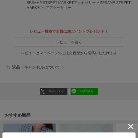
EIMY ISTOIRE
SESAME STREET MARKETアクセサリー
>
SESAME STREET
エイミー イストワール
MARKETヘアアクセサリー
emmi
エミ
レビュー投稿で全員に30ポイントプレゼント！
emmi atelier
エミ アトリエ
レビューを書く
レビューはマイページのご注文履歴から投稿いただけます
emmi yoga
エミヨガ
返品・キャンセルについて
ETRÉ TOKYO
エトレトウキョウ
ey
リポストする
LINEで送る
アイ
おすすめ商品
FILA
フィラ
FRAY I.D