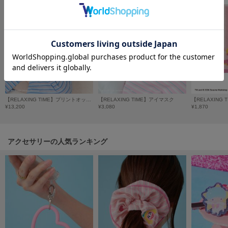
フレイアイディー
FURFUR
ファーファー
gelato pique
ジェラート ピケ
GELATO PIQUE CAT&DOG
【RELAXING TIME】プリントオックスパジャマ
【RELAXING TIME】アイマスク
ジェラート ピケ キャットアンドドッグ
¥13,200
¥3,080
¥1,870
gelato pique Sleep
ジェラート ピケ スリープ
アクセサリーの人気ランキング
GRAMICCI
グラミチ
Henon.
へノン