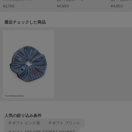
¥2,750
¥4,950
¥4,950
LILY BROWN
リリーブラウン
関連記事
最近チェックした商品
LILY BROWN Lingerie
リリーブラウンランジェリー
LITTLE UNION TOKYO
リトルユニオン トウキョウ
made of Organics
メイドオブオーガニクス
MICHU COQUETTE
ミチュ コケット
MIESROHE
ミースロエ
人気の絞り込み条件
miies miim
ミーエスミーム
# ギフト ピンク系
# ギフト プリント