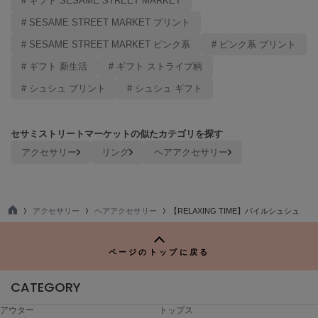
# ギフト SESAME STREET MARKET
Mila Owen
ミラオーウェン
# SESAME STREET MARKET プリント
# SESAME STREET MARKET ピンク系
# ピンク系 プリント
MOIGE
モワージュ
# ギフト 新生活
# ギフト ストライプ柄
# シュシュ プリント
# シュシュ ギフト
MUCHA
ミュシャ
セサミストリートマーケットの似たカテゴリを探す
アクセサリー
リング
ヘアアクセサリー
NEW Balance
ニューバランス
nezu
ネズ
アクセサリー
ヘアアクセサリー
【RELAXING TIME】パイルシュシュ
TO
P
NIKE
ナイキ
ページのトップに戻る
NOWNS
CATEGORY
ナウンス
アウター
トップス
null.