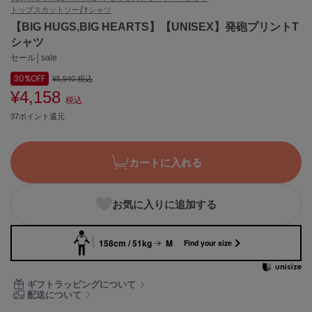
トップス
カットソー/Tシャツ
ASICS
アシックス
【BIG HUGS,BIG HEARTS】【UNISEX】発砲プリントT
シャツ
セール│sale
30%
OFF
Ballelite
¥5,940
税込
バレリット
¥4,158
税込
37ポイント還元
BANDOLIER
バンドリヤー
Barbour
カートに入れる
バブアー
Beyond Closet
お気に入りに追加する
ビヨンドクローゼット
158cm / 51kg
M
Find your size
Calvin Klein
カルバン・クライン
ギフトラッピングについて
配送について
CELFORD
セルフォード