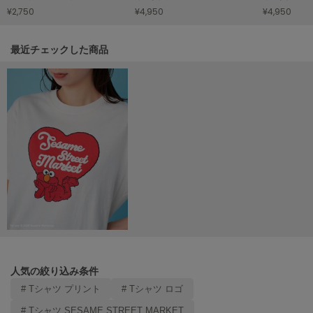
¥2,750
¥4,950
¥4,950
LILY BROWN
リリーブラウン
関連記事
最近チェックした商品
LILY BROWN Lingerie
リリーブラウンランジェリー
LITTLE UNION TOKYO
リトルユニオン トウキョウ
made of Organics
メイドオブオーガニクス
MICHU COQUETTE
ミチュ コケット
MIESROHE
ミースロエ
人気の絞り込み条件
miies miim
# Tシャツ プリント
# Tシャツ ロゴ
ミーエスミーム
# Tシャツ SESAME STREET MARKET