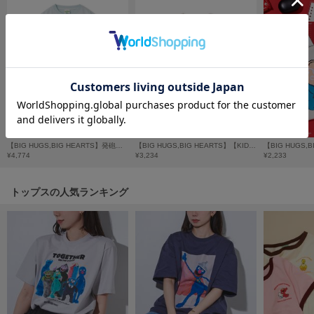
フレイアイディー
FURFUR
ファーファー
gelato pique
ジェラート ピケ
GELATO PIQUE CAT&DOG
ジェラート ピケ キャットアンドドッグ
【BIG HUGS,BIG HEARTS】発砲ロゴプリントロングTシャツ
【BIG HUGS,BIG HEARTS】【KIDS】発砲プリントTシャツ
¥4,774
¥3,234
¥2,233
gelato pique Sleep
ジェラート ピケ スリープ
トップスの人気ランキング
GRAMICCI
グラミチ
Henon.
へノン