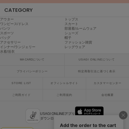
ヌル
CATEGORY
アウター
トップス
ワンピース/ドレス
スカート
On
パンツ
部屋着/ルームウェア
オン
スポーツ
シューズ
バッグ
帽子
Onitsuka Tiger
アクセサリー
ファッション雑貨
オニツカ タイガー
インナー/ランジェリー
レッグウェア
水着/浴衣
ORGUE
MA CARDについて
USAGI ONLINEについて
オルグ
プライバシーポリシー
特定商取引法に基づく表示
ORR
オル
STORE LIST
オフィシャルサイト
カスタマーセンター
ご利用ガイド
ご利用規約
会社概要
PATRICK
パトリック
USAGI ONLINEアプリ
Philly chocolate
ダウンロードはこちら
フィリーチョコレート