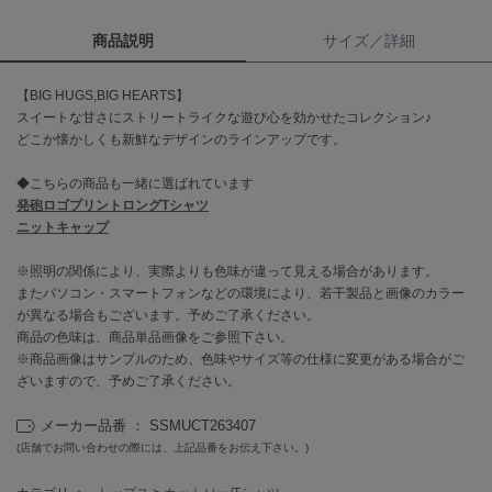
商品説明
サイズ／詳細
célon
セロン
【BIG HUGS,BIG HEARTS】
Clarks Premium
スイートな甘さにストリートライクな遊び心を効かせたコレクション♪
クラークス
どこか懐かしくも新鮮なデザインのラインアップです。
CODE A
◆こちらの商品も一緒に選ばれています
コードエー
発砲ロゴプリントロングTシャツ
ニットキャップ
COLE HAAN
コール ハーン
※照明の関係により、実際よりも色味が違って見える場合があります。
またパソコン・スマートフォンなどの環境により、若干製品と画像のカラー
CONVERSE
コンバース
が異なる場合もございます。予めご了承ください。
商品の色味は、商品単品画像をご参照下さい。
※商品画像はサンプルのため、色味やサイズ等の仕様に変更がある場合がご
ざいますので、予めご了承ください。
DANSKIN
ダンスキン
メーカー品番 ： SSMUCT263407
(店舗でお問い合わせの際には、上記品番をお伝え下さい。)