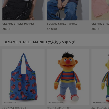
HUNTER
ハンター
HOKA ONEONE
ホカ オネオネ
SESAME STREET MARKET
SESAME STREET MARKET
SESAME STR
¥5,940
¥5,940
¥5,940
KEEN
キーン
SESAME STREET MARKETの人気ランキング
LAATO
ラート
le
ル
le coq sportif
ルコックスポルティフ
LeSportsac
レスポートサック
パッカブルエコバッグ
ぬいぐるみM アーニー
ぬいぐるみM 