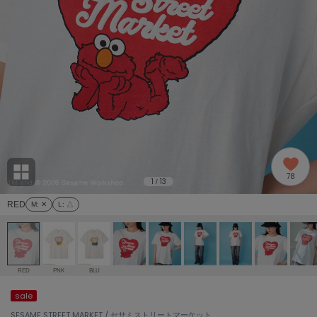
adidas
アディダス
(1978)
adidas by Stella McCartney
アディダス バイ ステラマッカートニー
887)
ALLISON BROWN
アリソンブラウン
97)
amabro
アマブロ
リー (645)
Ame no chi Hare
78
アメノチハレ
1
13
/
ョン雑貨 (850)
RED
M
: ✕
L
: △
AMOMMA
アモマ
/ランジェリー (127)
ánuans
ェア (119)
アニュアンス
RED
PNK
BLU
ànuke
sale
 (124)
アンヌーク
SESAME STREET MARKET / セサミストリートマーケット