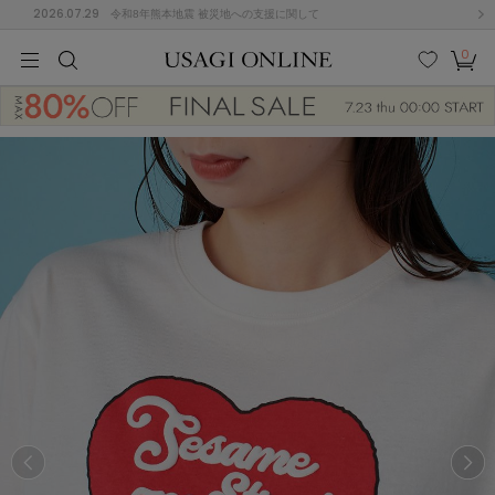
2026.07.29
令和8年熊本地震 被災地への支援に関して
0
MEN
MEN
KIDS
KIDS
BABY
BABY
BEAUTY
BEAUTY
LIFE STYLE
LIFE STYLE
検索
お気
カー
に入
ト
り
(674)
(2888)
B
C
D
E
F
G
I
J
K
L
M
N
ス/ドレス (1134)
P
Q
R
S
T
U
(543)
その
W
X
Y
Z
他
847)
ルームウェア (534)
ACYM
アシーム
(121)