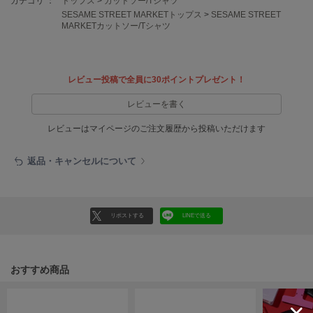
カテゴリ ：
トップス
>
カットソー/Tシャツ
EIMY ISTOIRE
エイミー イストワール
SESAME STREET MARKETトップス
>
SESAME STREET
MARKETカットソー/Tシャツ
emmi
エミ
レビュー投稿で全員に30ポイントプレゼント！
emmi atelier
エミ アトリエ
レビューを書く
emmi yoga
レビューはマイページのご注文履歴から投稿いただけます
エミヨガ
返品・キャンセルについて
ETRÉ TOKYO
エトレトウキョウ
ey
アイ
リポストする
LINEで送る
FILA
おすすめ商品
フィラ
FRAY I.D