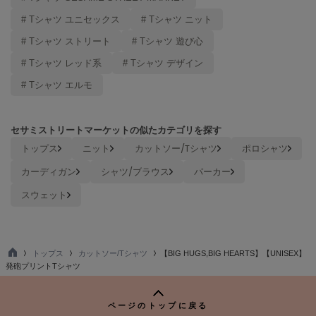
Mila Owen
ミラオーウェン
# Tシャツ ユニセックス
# Tシャツ ニット
# Tシャツ ストリート
# Tシャツ 遊び心
MOIGE
モワージュ
# Tシャツ レッド系
# Tシャツ デザイン
# Tシャツ エルモ
MUCHA
ミュシャ
セサミストリートマーケットの似たカテゴリを探す
トップス
ニット
カットソー/Tシャツ
ポロシャツ
NEW Balance
ニューバランス
カーディガン
シャツ/ブラウス
パーカー
nezu
スウェット
ネズ
NIKE
ナイキ
トップス
カットソー/Tシャツ
【BIG HUGS,BIG HEARTS】【UNISEX】
TO
発砲プリントTシャツ
NOWNS
P
ナウンス
ページのトップに戻る
null.