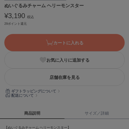
ぬいぐるみチャーム ヘリーモンスター
ASICS
アシックス
¥3,190
税込
29ポイント還元
Ballelite
バレリット
カートに入れる
BANDOLIER
バンドリヤー
お気に入りに追加する
Barbour
バブアー
店舗在庫を見る
Beyond Closet
ビヨンドクローゼット
ギフトラッピングについて
配送について
Calvin Klein
カルバン・クライン
商品説明
サイズ／詳細
CELFORD
【ぬいぐるみチャーム ヘリーモンスター】
セルフォード