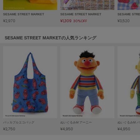
HUNTER
ハンター
SESAME STREET MARKET
SESAME STREET MARKET
SESAME STR
HOKA ONEONE
¥2,970
¥1,309
¥3,520
30%OFF
ホカ オネオネ
SESAME STREET MARKETの人気ランキング
KEEN
キーン
LAATO
ラート
le
ル
le coq sportif
ルコックスポルティフ
パッカブルエコバッグ
ぬいぐるみM アーニー
ぬいぐるみM 
¥2,750
¥4,950
¥4,950
LeSportsac
レスポートサック