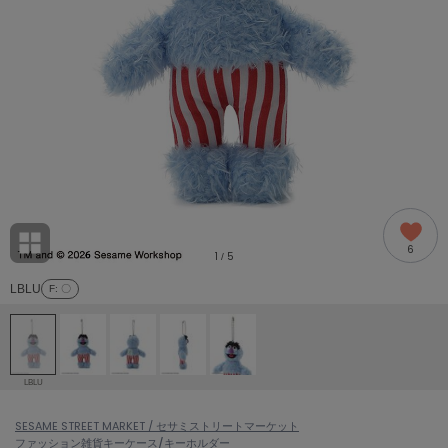
adidas
アディダス
(1978)
adidas by Stella McCartney
アディダス バイ ステラマッカートニー
887)
ALLISON BROWN
アリソンブラウン
97)
amabro
アマブロ
リー (645)
Ame no chi Hare
6
アメノチハレ
1
5
/
ョン雑貨 (850)
LBLU
F
: 〇
AMOMMA
アモマ
/ランジェリー (127)
ánuans
ェア (119)
アニュアンス
LBLU
ànuke
 (124)
SESAME STREET MARKET / セサミストリートマーケット
アンヌーク
ファッション雑貨
キーケース/キーホルダー