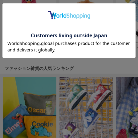
フレイアイディー
FURFUR
ファーファー
gelato pique
ジェラート ピケ
ぬいぐるみチャーム テリーモンスター
ぬいぐるみチャーム アリス
ぬいぐるみS 
¥2,970
¥3,520
¥4,730
GELATO PIQUE CAT&DOG
ジェラート ピケ キャットアンドドッグ
ファッション雑貨の人気ランキング
gelato pique Sleep
ジェラート ピケ スリープ
GRAMICCI
グラミチ
Henon.
へノン