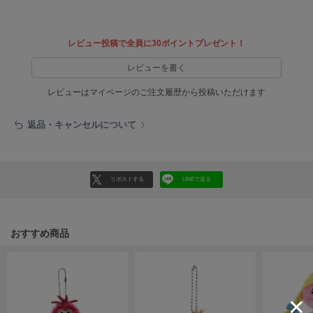
EIMY ISTOIRE
エイミー イストワール
emmi
レビュー投稿で全員に30ポイントプレゼント！
エミ
レビューを書く
emmi atelier
エミ アトリエ
レビューはマイページのご注文履歴から投稿いただけます
emmi yoga
返品・キャンセルについて
エミヨガ
ETRÉ TOKYO
エトレトウキョウ
リポストする
LINEで送る
ey
アイ
おすすめ商品
FILA
フィラ
FRAY I.D