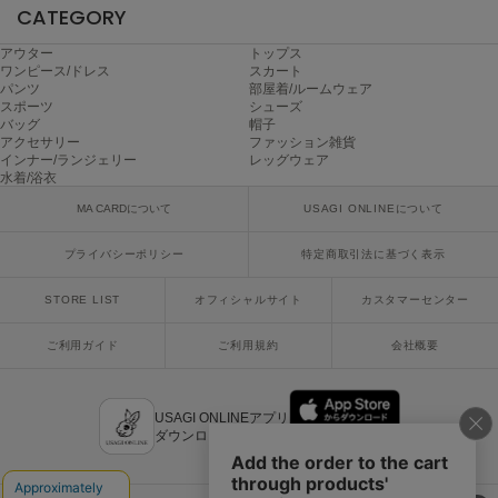
CATEGORY
ヌル
アウター
トップス
ワンピース/ドレス
スカート
パンツ
部屋着/ルームウェア
On
スポーツ
シューズ
オン
バッグ
帽子
アクセサリー
ファッション雑貨
インナー/ランジェリー
レッグウェア
Onitsuka Tiger
オニツカ タイガー
水着/浴衣
MA CARDについて
USAGI ONLINEについて
ORGUE
オルグ
プライバシーポリシー
特定商取引法に基づく表示
ORR
STORE LIST
オフィシャルサイト
カスタマーセンター
オル
ご利用ガイド
ご利用規約
会社概要
PATRICK
パトリック
USAGI ONLINEアプリ
ダウンロードはこちら
Philly chocolate
フィリーチョコレート