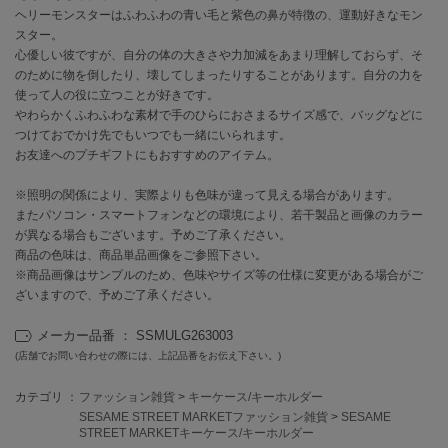
ヘリーモンスターはふわふわの青い毛と紫色の鼻が特徴の、運動好きなモン
スター。
célon
心優しい彼ですが、自分の体の大きさや力加減をあまり理解しておらず、そ
セロン
のために物を倒したり、壊してしまったりすることがあります。自分の力を
使って人の役に立つことが好きです。
Clarks Premium
クラークス
やわらかくふわふわな素材で手のひらにおさまるサイズ感で、バッグなどに
つけておでかけ先でもいつでも一緒にいられます。
お友達へのプチギフトにもおすすめのアイテム。
CODE A
コードエー
※照明の関係により、実際よりも色味が違って見える場合があります。
COLE HAAN
またパソコン・スマートフォンなどの環境により、若干製品と画像のカラー
コール ハーン
が異なる場合もございます。予めご了承ください。
商品の色味は、商品単品画像をご参照下さい。
CONVERSE
※商品画像はサンプルのため、色味やサイズ等の仕様に変更がある場合がご
コンバース
ざいますので、予めご了承ください。
メーカー品番 ： SSMULG263003
(店舗でお問い合わせの際には、上記品番をお伝え下さい。)
DANSKIN
ダンスキン
カテゴリ ：
ファッション雑貨
>
キーケース/キーホルダー
SESAME STREET MARKETファッション雑貨
>
SESAME
STREET MARKETキーケース/キーホルダー