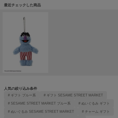
関連記事
最近チェックした商品
LILY BROWN
リリーブラウン
LILY BROWN Lingerie
リリーブラウンランジェリー
LITTLE UNION TOKYO
リトルユニオン トウキョウ
made of Organics
メイドオブオーガニクス
MICHU COQUETTE
ミチュ コケット
人気の絞り込み条件
MIESROHE
ミースロエ
# ギフト ブルー系
# ギフト SESAME STREET MARKET
# SESAME STREET MARKET ブルー系
# ぬいぐるみ ギフト
miies miim
ミーエスミーム
# ぬいぐるみ SESAME STREET MARKET
# チャーム ギフト