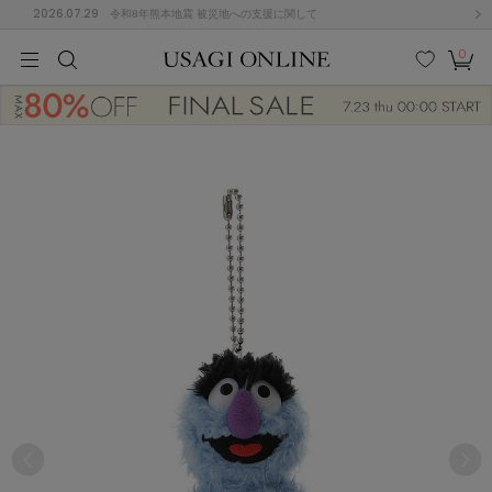
2026.07.29
令和8年熊本地震 被災地への支援に関して
0
MEN
MEN
KIDS
KIDS
BABY
BABY
BEAUTY
BEAUTY
LIFE STYLE
LIFE STYLE
検索
お気
カー
に入
ト
り
(674)
(2888)
B
C
D
E
F
G
I
J
K
L
M
N
ス/ドレス (1134)
P
Q
R
S
T
U
(543)
その
W
X
Y
Z
他
847)
ルームウェア (534)
ACYM
アシーム
(121)