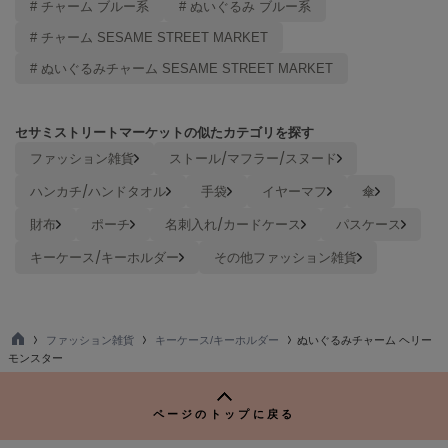
# チャーム ブルー系
# ぬいぐるみ ブルー系
Mila Owen
ミラオーウェン
# チャーム SESAME STREET MARKET
MOIGE
# ぬいぐるみチャーム SESAME STREET MARKET
モワージュ
MUCHA
セサミストリートマーケットの似たカテゴリを探す
ミュシャ
ファッション雑貨
ストール/マフラー/スヌード
ハンカチ/ハンドタオル
手袋
イヤーマフ
傘
NEW Balance
財布
ポーチ
名刺入れ/カードケース
パスケース
ニューバランス
キーケース/キーホルダー
その他ファッション雑貨
nezu
ネズ
NIKE
ファッション雑貨
キーケース/キーホルダー
ぬいぐるみチャーム ヘリー
ナイキ
TO
モンスター
P
NOWNS
ナウンス
ページのトップに戻る
null.